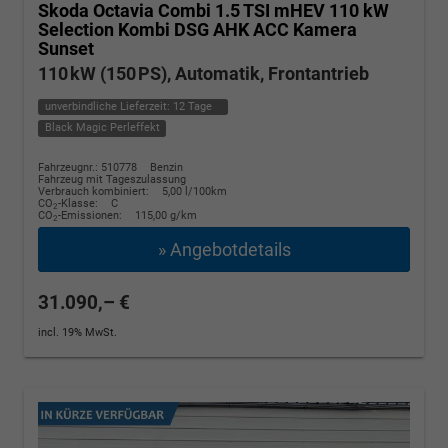
Skoda Octavia Combi
1.5 TSI mHEV 110 kW
Selection Kombi DSG AHK ACC Kamera
Sunset
110 kW (150 PS), Automatik, Frontantrieb
unverbindliche Lieferzeit:
12 Tage
Black Magic Perleffekt
Fahrzeugnr.: 510778
Benzin
Fahrzeug mit Tageszulassung
Verbrauch kombiniert:
5,00 l/100km
CO
-Klasse:
C
2
CO
-Emissionen:
115,00 g/km
2
» Angebotdetails
31.090,– €
incl. 19% MwSt.