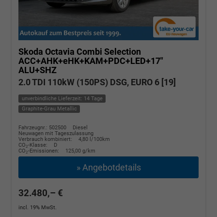
Skoda Octavia Combi
Selection
ACC+AHK+eHK+KAM+PDC+LED+17"
ALU+SHZ
2.0 TDI 110kW (150PS) DSG, EURO 6 [19]
unverbindliche Lieferzeit: 14 Tage
Graphite-Grau Metallic
Fahrzeugnr.: 502500
Diesel
Neuwagen mit Tageszulassung
Verbrauch kombiniert:
4,80 l/100km
CO
-Klasse:
D
2
CO
-Emissionen:
125,00 g/km
2
» Angebotdetails
32.480,– €
incl. 19% MwSt.