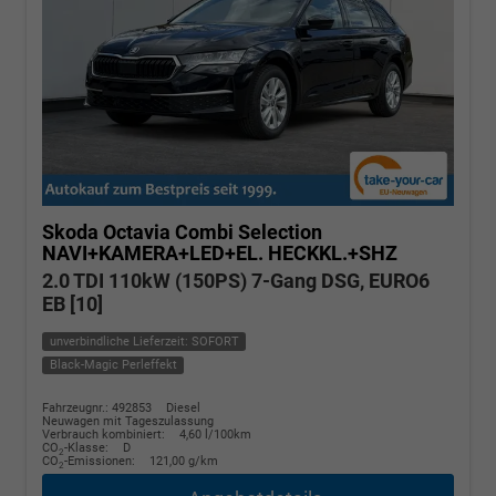
Skoda Octavia Combi
Selection
NAVI+KAMERA+LED+EL. HECKKL.+SHZ
2.0 TDI 110kW (150PS) 7-Gang DSG, EURO6
EB [10]
unverbindliche Lieferzeit: SOFORT
Black-Magic Perleffekt
Fahrzeugnr.: 492853
Diesel
Neuwagen mit Tageszulassung
Verbrauch kombiniert:
4,60 l/100km
CO
-Klasse:
D
2
CO
-Emissionen:
121,00 g/km
2