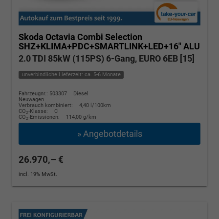
Skoda Octavia Combi
Selection
SHZ+KLIMA+PDC+SMARTLINK+LED+16" ALU
2.0 TDI 85kW (115PS) 6-Gang, EURO 6EB [15]
unverbindliche Lieferzeit: ca. 5-6 Monate
Fahrzeugnr.: 503307
Diesel
Neuwagen
Verbrauch kombiniert:
4,40 l/100km
CO
-Klasse:
C
2
CO
-Emissionen:
114,00 g/km
2
» Angebotdetails
26.970,– €
incl. 19% MwSt.