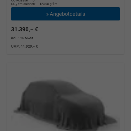
CO
-Klasse:
D
2
CO
-Emissionen:
123,00 g/km
2
» Angebotdetails
31.390,– €
incl. 19% MwSt.
UVP:
44.929,– €