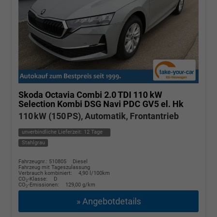
Skoda Octavia Combi
2.0 TDI 110 kW
Selection Kombi DSG Navi PDC GV5 el. Hk
110 kW (150 PS), Automatik, Frontantrieb
unverbindliche Lieferzeit:
12 Tage
Stahlgrau
Fahrzeugnr.: 510805
Diesel
Fahrzeug mit Tageszulassung
Verbrauch kombiniert:
4,90 l/100km
CO
-Klasse:
D
2
CO
-Emissionen:
129,00 g/km
2
» Angebotdetails