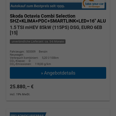
Skoda Octavia Combi
Selection
SHZ+KLIMA+PDC+SMARTLINK+LED+16" ALU
1.5 TSI mHEV 85kW (115PS) DSG, EURO 6EB
[15]
unverbindliche Lieferzeit: ca. 5-6 Monate
Fahrzeugnr.: 503309
Benzin
Neuwagen
Verbrauch kombiniert:
5,20 l/100km
CO
-Klasse:
D
2
CO
-Emissionen:
118,00 g/km
2
» Angebotdetails
25.880,– €
incl. 19% MwSt.