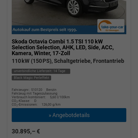
Skoda Octavia Combi
1.5 TSI 110 kW
Selection Selection, AHK, LED, Side, ACC,
Kamera, Winter, 17-Zoll
110 kW (150 PS), Schaltgetriebe, Frontantrieb
unverbindliche Lieferzeit:
14 Tage
Black Magic Perleffekt
Fahrzeugnr.: 510120
Benzin
Fahrzeug mit Tageszulassung
Verbrauch kombiniert:
5,60 l/100km
CO
-Klasse:
D
2
CO
-Emissionen:
126,00 g/km
2
» Angebotdetails
30.895,– €