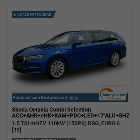
Skoda Octavia Combi
Selection
ACC+AHK+eHK+KAM+PDC+LED+17"ALU+SHZ
1.5 TSI mHEV 110kW (150PS) DSG, EURO 6
[19]