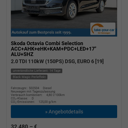
Skoda Octavia Combi
Selection
ACC+AHK+eHK+KAM+PDC+LED+17"
ALU+SHZ
2.0 TDI 110kW (150PS) DSG, EURO 6 [19]
unverbindliche Lieferzeit: 14 Tage
Black Magic Perleffekt
Fahrzeugnr.: 502504
Diesel
Neuwagen mit Tageszulassung
Verbrauch kombiniert:
4,80 l/100km
CO
-Klasse:
D
2
CO
-Emissionen:
125,00 g/km
2
» Angebotdetails
32.480,– €