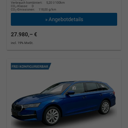
Verbrauch kombiniert:
5,20 l/100km
CO
-Klasse:
D
2
CO
-Emissionen:
118,00 g/km
2
» Angebotdetails
27.980,– €
incl. 19% MwSt.