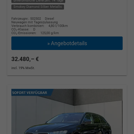
unverbindliche Lieferzeit: 14 Tage
Smokey Diamond Silber Metallic
Fahrzeugnr.: 502502
Diesel
Neuwagen mit Tageszulassung
Verbrauch kombiniert:
4,80 l/100km
CO
-Klasse:
D
2
CO
-Emissionen:
125,00 g/km
2
» Angebotdetails
32.480,– €
incl. 19% MwSt.