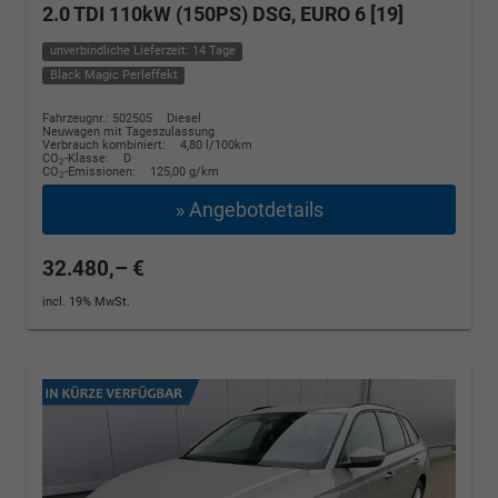
2.0 TDI 110kW (150PS) DSG, EURO 6 [19]
unverbindliche Lieferzeit: 14 Tage
Black Magic Perleffekt
Fahrzeugnr.: 502505
Diesel
Neuwagen mit Tageszulassung
Verbrauch kombiniert:
4,80 l/100km
CO
-Klasse:
D
2
CO
-Emissionen:
125,00 g/km
2
» Angebotdetails
32.480,– €
incl. 19% MwSt.