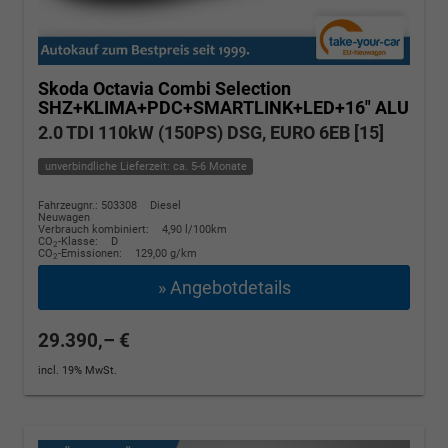
Skoda Octavia Combi
Selection
SHZ+KLIMA+PDC+SMARTLINK+LED+16" ALU
2.0 TDI 110kW (150PS) DSG, EURO 6EB [15]
unverbindliche Lieferzeit: ca. 5-6 Monate
Fahrzeugnr.: 503308
Diesel
Neuwagen
Verbrauch kombiniert:
4,90 l/100km
CO
-Klasse:
D
2
CO
-Emissionen:
129,00 g/km
2
» Angebotdetails
29.390,– €
incl. 19% MwSt.