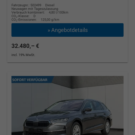
Fahrzeugnr.: 502499
Diesel
Neuwagen mit Tageszulassung
Verbrauch kombiniert:
4,80 l/100km
CO
-Klasse:
D
2
CO
-Emissionen:
125,00 g/km
2
» Angebotdetails
32.480,– €
incl. 19% MwSt.