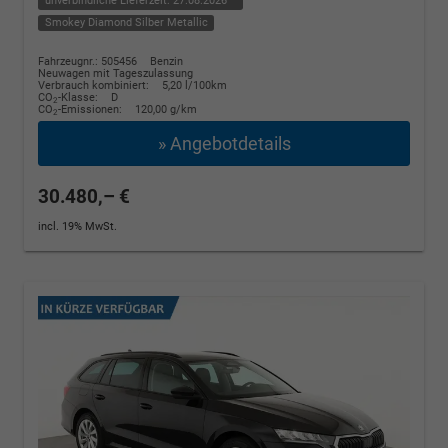
unverbindliche Lieferzeit:
27.08.2026
Smokey Diamond Silber Metallic
Fahrzeugnr.: 505456
Benzin
Neuwagen mit Tageszulassung
Verbrauch kombiniert:
5,20 l/100km
CO
-Klasse:
D
2
CO
-Emissionen:
120,00 g/km
2
» Angebotdetails
30.480,– €
incl. 19% MwSt.