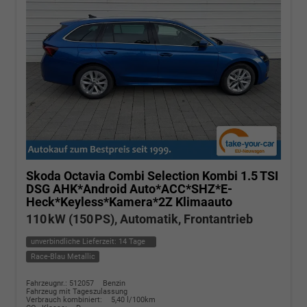
Skoda Octavia Combi
Selection Kombi 1.5 TSI
DSG AHK*Android Auto*ACC*SHZ*E-
Heck*Keyless*Kamera*2Z Klimaauto
110 kW (150 PS), Automatik, Frontantrieb
unverbindliche Lieferzeit:
14 Tage
Race-Blau Metallic
Fahrzeugnr.: 512057
Benzin
Fahrzeug mit Tageszulassung
Verbrauch kombiniert:
5,40 l/100km