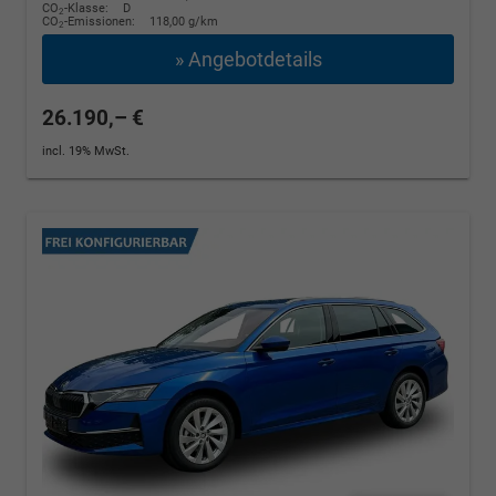
CO
-Klasse:
D
2
CO
-Emissionen:
118,00 g/km
2
» Angebotdetails
26.190,– €
incl. 19% MwSt.