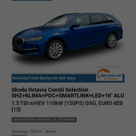
Skoda Octavia Combi
Selection
SHZ+KLIMA+PDC+SMARTLINK+LED+16" ALU
1.5 TSI mHEV 110kW (150PS) DSG, EURO 6EB
[15]
unverbindliche Lieferzeit: ca. 5-6 Monate
Fahrzeugnr.: 503310
Benzin
Neuwagen