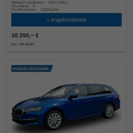
Verbrauch kombiniert:
5,30 l/100km
CO
-Klasse:
D
2
CO
-Emissionen:
122,00 g/km
2
» Angebotdetails
30.390,– €
incl. 19% MwSt.