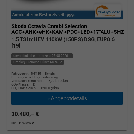
Skoda Octavia Combi
Selection
ACC+AHK+eHK+KAM+PDC+LED+17"ALU+SHZ
1.5 TSI mHEV 110kW (150PS) DSG, EURO 6
[19]
unverbindliche Lieferzeit:
27.08.2026
Smokey Diamond Silber Metallic
Fahrzeugnr.: 505455
Benzin
Neuwagen mit Tageszulassung
Verbrauch kombiniert:
5,20 l/100km
CO
-Klasse:
D
2
CO
-Emissionen:
120,00 g/km
2
» Angebotdetails
30.480,– €
incl. 19% MwSt.