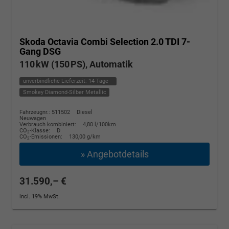
Skoda Octavia Combi
Selection 2.0 TDI 7-
Gang DSG
110 kW (150 PS), Automatik
unverbindliche Lieferzeit:
14 Tage
Smokey Diamond-Silber Metallic
Fahrzeugnr.: 511502
Diesel
Neuwagen
Verbrauch kombiniert:
4,80 l/100km
CO
-Klasse:
D
2
CO
-Emissionen:
130,00 g/km
2
» Angebotdetails
31.590,– €
incl. 19% MwSt.