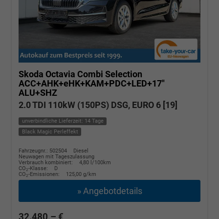
Skoda Octavia Combi
Selection
ACC+AHK+eHK+KAM+PDC+LED+17"
ALU+SHZ
2.0 TDI 110kW (150PS) DSG, EURO 6 [19]
unverbindliche Lieferzeit: 14 Tage
Black Magic Perleffekt
Fahrzeugnr.: 502504
Diesel
Neuwagen mit Tageszulassung
Verbrauch kombiniert:
4,80 l/100km
CO
-Klasse:
D
2
CO
-Emissionen:
125,00 g/km
2
» Angebotdetails
32.480,– €