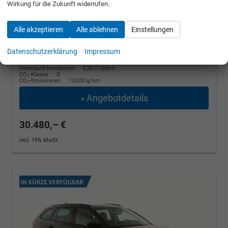
Wirkung für die Zukunft widerrufen.
[19]
unverbindliche Lieferzeit:
27.08.2026
Alle akzeptieren
Alle ablehnen
Einstellungen
Smokey Diamond Silber Metallic
Datenschutzerklärung
Impressum
Fahrzeugnr.: 505456
Benzin
Neuwagen mit Tageszulassung
Verbrauch kombiniert:
5,20 l/100km
CO
-Klasse:
D
2
CO
-Emissionen:
120,00 g/km
2
» Angebotdetails
30.480,– €
incl. 19% MwSt.