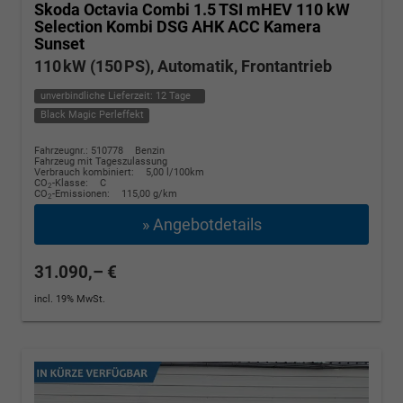
Skoda Octavia Combi
1.5 TSI mHEV 110 kW
Selection Kombi DSG AHK ACC Kamera
Sunset
110 kW (150 PS), Automatik, Frontantrieb
unverbindliche Lieferzeit:
12 Tage
Black Magic Perleffekt
Fahrzeugnr.: 510778
Benzin
Fahrzeug mit Tageszulassung
Verbrauch kombiniert:
5,00 l/100km
CO
-Klasse:
C
2
CO
-Emissionen:
115,00 g/km
2
» Angebotdetails
31.090,– €
incl. 19% MwSt.