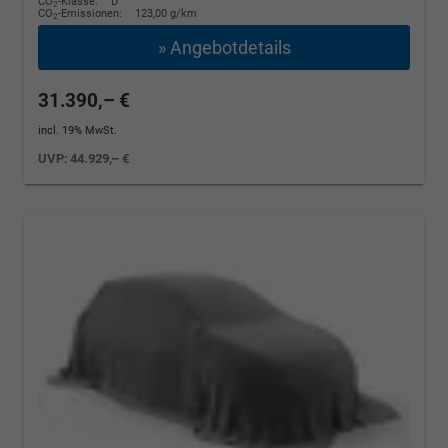
CO
-Klasse:
D
2
CO
-Emissionen:
123,00 g/km
2
» Angebotdetails
31.390,– €
incl. 19% MwSt.
UVP:
44.929,– €