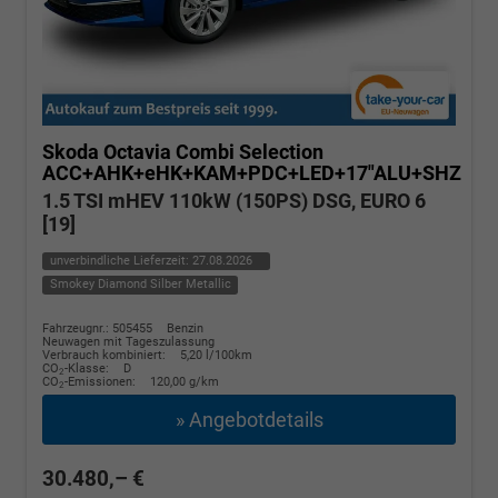
Skoda Octavia Combi
Selection
ACC+AHK+eHK+KAM+PDC+LED+17"ALU+SHZ
1.5 TSI mHEV 110kW (150PS) DSG, EURO 6
[19]
unverbindliche Lieferzeit:
27.08.2026
Smokey Diamond Silber Metallic
Fahrzeugnr.: 505455
Benzin
Neuwagen mit Tageszulassung
Verbrauch kombiniert:
5,20 l/100km
CO
-Klasse:
D
2
CO
-Emissionen:
120,00 g/km
2
» Angebotdetails
30.480,– €