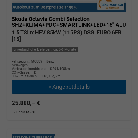
Skoda Octavia Combi
Selection
SHZ+KLIMA+PDC+SMARTLINK+LED+16" ALU
1.5 TSI mHEV 85kW (115PS) DSG, EURO 6EB
[15]
unverbindliche Lieferzeit: ca. 5-6 Monate
Fahrzeugnr.: 503309
Benzin
Neuwagen
Verbrauch kombiniert:
5,20 l/100km
CO
-Klasse:
D
2
CO
-Emissionen:
118,00 g/km
2
» Angebotdetails
25.880,– €
incl. 19% MwSt.