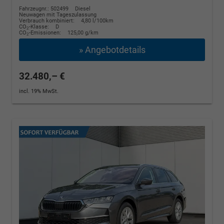
Fahrzeugnr.: 502499
Diesel
Neuwagen mit Tageszulassung
Verbrauch kombiniert:
4,80 l/100km
CO
-Klasse:
D
2
CO
-Emissionen:
125,00 g/km
2
» Angebotdetails
32.480,– €
incl. 19% MwSt.