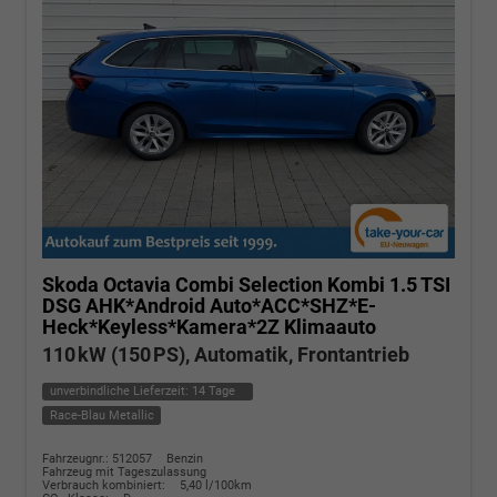
Skoda Octavia Combi
Selection Kombi 1.5 TSI
DSG AHK*Android Auto*ACC*SHZ*E-
Heck*Keyless*Kamera*2Z Klimaauto
110 kW (150 PS), Automatik, Frontantrieb
unverbindliche Lieferzeit:
14 Tage
Race-Blau Metallic
Fahrzeugnr.: 512057
Benzin
Fahrzeug mit Tageszulassung
Verbrauch kombiniert:
5,40 l/100km