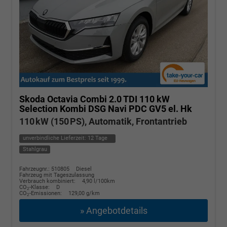
Skoda Octavia Combi
2.0 TDI 110 kW
Selection Kombi DSG Navi PDC GV5 el. Hk
110 kW (150 PS), Automatik, Frontantrieb
unverbindliche Lieferzeit:
12 Tage
Stahlgrau
Fahrzeugnr.: 510805
Diesel
Fahrzeug mit Tageszulassung
Verbrauch kombiniert:
4,90 l/100km
CO
-Klasse:
D
2
CO
-Emissionen:
129,00 g/km
2
» Angebotdetails