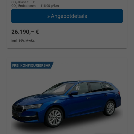
CO
-Klasse:
D
2
CO
-Emissionen:
118,00 g/km
2
» Angebotdetails
26.190,– €
incl. 19% MwSt.