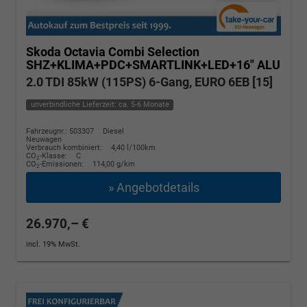
Skoda Octavia Combi
Selection
SHZ+KLIMA+PDC+SMARTLINK+LED+16" ALU
2.0 TDI 85kW (115PS) 6-Gang, EURO 6EB [15]
unverbindliche Lieferzeit: ca. 5-6 Monate
Fahrzeugnr.: 503307
Diesel
Neuwagen
Verbrauch kombiniert:
4,40 l/100km
CO
-Klasse:
C
2
CO
-Emissionen:
114,00 g/km
2
» Angebotdetails
26.970,– €
incl. 19% MwSt.