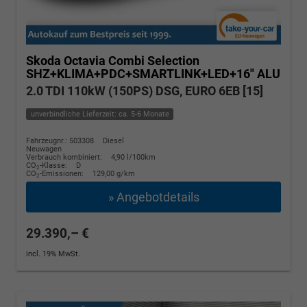
Skoda Octavia Combi
Selection
SHZ+KLIMA+PDC+SMARTLINK+LED+16" ALU
2.0 TDI 110kW (150PS) DSG, EURO 6EB [15]
unverbindliche Lieferzeit: ca. 5-6 Monate
Fahrzeugnr.: 503308
Diesel
Neuwagen
Verbrauch kombiniert:
4,90 l/100km
CO
-Klasse:
D
2
CO
-Emissionen:
129,00 g/km
2
» Angebotdetails
29.390,– €
incl. 19% MwSt.