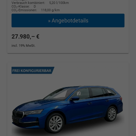
Verbrauch kombiniert:
5,20 l/100km
CO
-Klasse:
D
2
CO
-Emissionen:
118,00 g/km
2
» Angebotdetails
27.980,– €
incl. 19% MwSt.