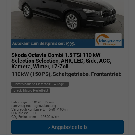
Skoda Octavia Combi
1.5 TSI 110 kW
Selection Selection, AHK, LED, Side, ACC,
Kamera, Winter, 17-Zoll
110 kW (150 PS), Schaltgetriebe, Frontantrieb
unverbindliche Lieferzeit:
14 Tage
Black Magic Perleffekt
Fahrzeugnr.: 510120
Benzin
Fahrzeug mit Tageszulassung
Verbrauch kombiniert:
5,60 l/100km
CO
-Klasse:
D
2
CO
-Emissionen:
126,00 g/km
2
» Angebotdetails