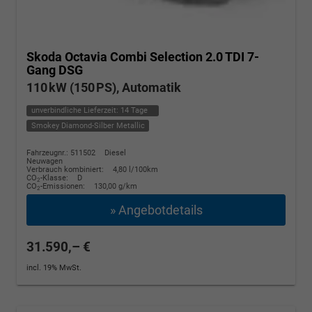
Skoda Octavia Combi
Selection 2.0 TDI 7-
Gang DSG
110 kW (150 PS), Automatik
unverbindliche Lieferzeit:
14 Tage
Smokey Diamond-Silber Metallic
Fahrzeugnr.: 511502
Diesel
Neuwagen
Verbrauch kombiniert:
4,80 l/100km
CO
-Klasse:
D
2
CO
-Emissionen:
130,00 g/km
2
» Angebotdetails
31.590,– €
incl. 19% MwSt.