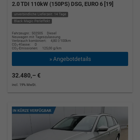
2.0 TDI 110kW (150PS) DSG, EURO 6 [19]
unverbindliche Lieferzeit: 14 Tage
Black Magic Perleffekt
Fahrzeugnr.: 502505
Diesel
Neuwagen mit Tageszulassung
Verbrauch kombiniert:
4,80 l/100km
CO
-Klasse:
D
2
CO
-Emissionen:
125,00 g/km
2
» Angebotdetails
32.480,– €
incl. 19% MwSt.