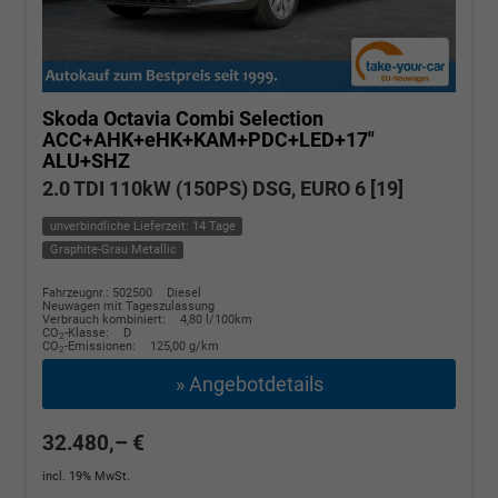
Skoda Octavia Combi
Selection
ACC+AHK+eHK+KAM+PDC+LED+17"
ALU+SHZ
2.0 TDI 110kW (150PS) DSG, EURO 6 [19]
unverbindliche Lieferzeit: 14 Tage
Graphite-Grau Metallic
Fahrzeugnr.: 502500
Diesel
Neuwagen mit Tageszulassung
Verbrauch kombiniert:
4,80 l/100km
CO
-Klasse:
D
2
CO
-Emissionen:
125,00 g/km
2
» Angebotdetails
32.480,– €
incl. 19% MwSt.