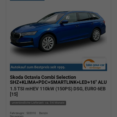
Skoda Octavia Combi
Selection
SHZ+KLIMA+PDC+SMARTLINK+LED+16" ALU
1.5 TSI mHEV 110kW (150PS) DSG, EURO 6EB
[15]
unverbindliche Lieferzeit: ca. 5-6 Monate
Fahrzeugnr.: 503310
Benzin
Neuwagen