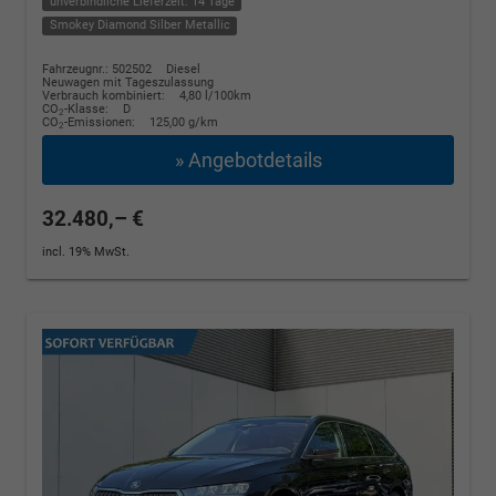
unverbindliche Lieferzeit: 14 Tage
Smokey Diamond Silber Metallic
Fahrzeugnr.: 502502
Diesel
Neuwagen mit Tageszulassung
Verbrauch kombiniert:
4,80 l/100km
CO
-Klasse:
D
2
CO
-Emissionen:
125,00 g/km
2
» Angebotdetails
32.480,– €
incl. 19% MwSt.