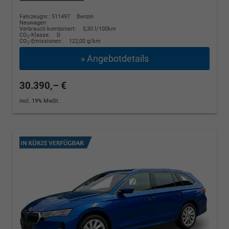
Fahrzeugnr.: 511497
Benzin
Neuwagen
Verbrauch kombiniert:
5,30 l/100km
CO
-Klasse:
D
2
CO
-Emissionen:
122,00 g/km
2
» Angebotdetails
30.390,– €
incl. 19% MwSt.