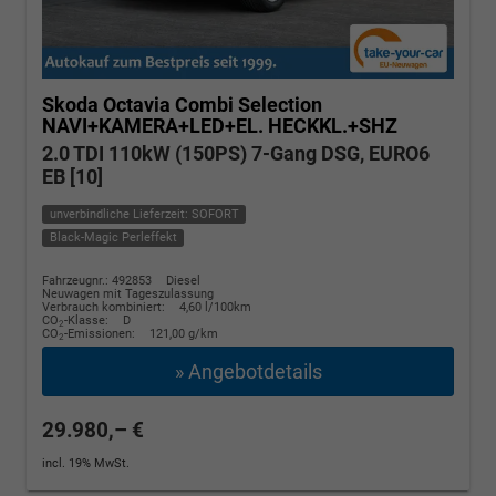
Skoda Octavia Combi
Selection
NAVI+KAMERA+LED+EL. HECKKL.+SHZ
2.0 TDI 110kW (150PS) 7-Gang DSG, EURO6
EB [10]
unverbindliche Lieferzeit: SOFORT
Black-Magic Perleffekt
Fahrzeugnr.: 492853
Diesel
Neuwagen mit Tageszulassung
Verbrauch kombiniert:
4,60 l/100km
CO
-Klasse:
D
2
CO
-Emissionen:
121,00 g/km
2
» Angebotdetails
29.980,– €
incl. 19% MwSt.