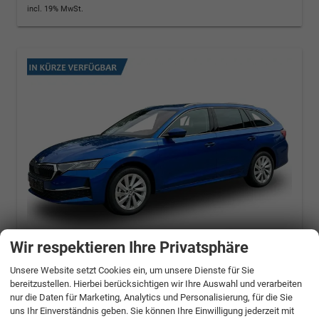
incl. 19% MwSt.
Wir respektieren Ihre Privatsphäre
Unsere Website setzt Cookies ein, um unsere Dienste für Sie
Skoda Octavia Combi
Selection
bereitzustellen. Hierbei berücksichtigen wir Ihre Auswahl und verarbeiten
ACC+AHK+eHK+KAM+PDC+LED+17"ALU+SHZ
nur die Daten für Marketing, Analytics und Personalisierung, für die Sie
uns Ihr Einverständnis geben. Sie können Ihre Einwilligung jederzeit mit
1.5 TSI mHEV 110kW (150PS) DSG, EURO 6