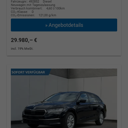
Fahrzeugnr.: 492852
Diesel
Neuwagen mit Tageszulassung
Verbrauch kombiniert:
4,60 l/100km
CO
-Klasse:
D
2
CO
-Emissionen:
121,00 g/km
2
» Angebotdetails
29.980,– €
incl. 19% MwSt.