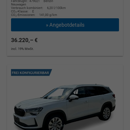
Fahrzeugnr.: 479021
Benzin
Neuwagen
Verbrauch kombiniert:
6,20 l/100km
CO
-Klasse:
E
2
CO
-Emissionen:
141,00 g/km
2
» Angebotdetails
36.220,– €
incl. 19% MwSt.