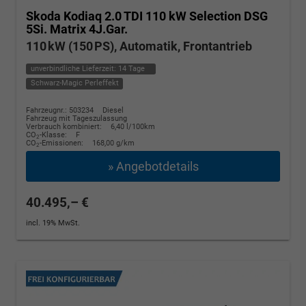
Skoda Kodiaq
2.0 TDI 110 kW Selection DSG
5Si. Matrix 4J.Gar.
110 kW (150 PS), Automatik, Frontantrieb
unverbindliche Lieferzeit:
14 Tage
Schwarz-Magic Perleffekt
Fahrzeugnr.: 503234
Diesel
Fahrzeug mit Tageszulassung
Verbrauch kombiniert:
6,40 l/100km
CO
-Klasse:
F
2
CO
-Emissionen:
168,00 g/km
2
» Angebotdetails
40.495,– €
incl. 19% MwSt.