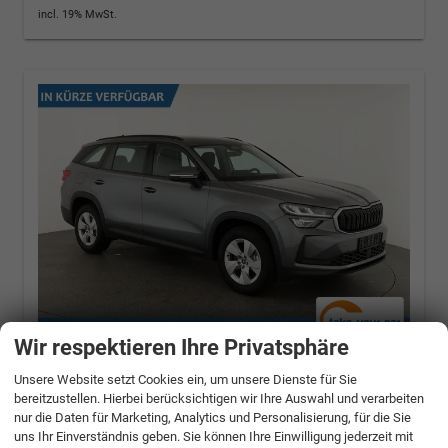
incl. 19% MwSt.
Wir respektieren Ihre Privatsphäre
Skoda Kodiaq
1.5 TSI mHEV 110 kW Selection
Unsere Website setzt Cookies ein, um unsere Dienste für Sie
DSG Selection, AHK, Navi, Side, Kamera,
bereitzustellen. Hierbei berücksichtigen wir Ihre Auswahl und verarbeiten
Winter, 4 J.- Garantie
nur die Daten für Marketing, Analytics und Personalisierung, für die Sie
110 kW (150 PS), Automatik, Frontantrieb
uns Ihr Einverständnis geben. Sie können Ihre Einwilligung jederzeit mit