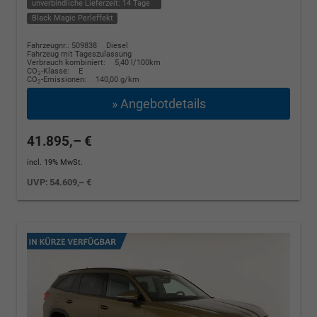
unverbindliche Lieferzeit:
14 Tage
Black Magic Perleffekt
Fahrzeugnr.: 509838
Diesel
Fahrzeug mit Tageszulassung
Verbrauch kombiniert:
5,40 l/100km
CO
-Klasse:
E
2
CO
-Emissionen:
140,00 g/km
2
» Angebotdetails
41.895,– €
incl. 19% MwSt.
UVP:
54.609,– €