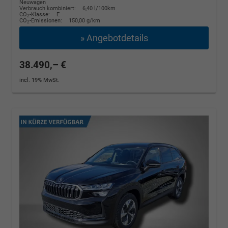
Neuwagen
Verbrauch kombiniert:
6,40 l/100km
CO
-Klasse:
E
2
CO
-Emissionen:
150,00 g/km
2
» Angebotdetails
38.490,– €
incl. 19% MwSt.