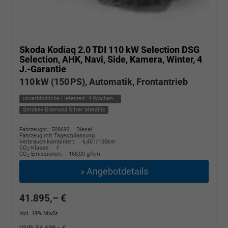
Skoda Kodiaq
2.0 TDI 110 kW Selection DSG
Selection, AHK, Navi, Side, Kamera, Winter, 4
J.-Garantie
110 kW (150 PS), Automatik, Frontantrieb
unverbindliche Lieferzeit:
4 Wochen
Smokey Diamond Silver Metallic
Fahrzeugnr.: 508692
Diesel
Fahrzeug mit Tageszulassung
Verbrauch kombiniert:
6,40 l/100km
CO
-Klasse:
F
2
CO
-Emissionen:
168,00 g/km
2
» Angebotdetails
41.895,– €
incl. 19% MwSt.
UVP:
54.609,– €