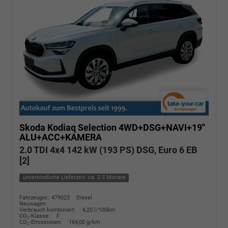
Skoda Kodiaq
Selection 4WD+DSG+NAVI+19''
ALU+ACC+KAMERA
2.0 TDI 4x4 142 kW (193 PS) DSG, Euro 6 EB
[2]
unverbindliche Lieferzeit: ca. 2-3 Monate
Fahrzeugnr.: 479023
Diesel
Neuwagen
Verbrauch kombiniert:
6,20 l/100km
CO
-Klasse:
F
2
CO
-Emissionen:
164,00 g/km
2