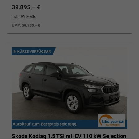
39.895,– €
incl. 19% MwSt.
UVP:
50.739,– €
Skoda Kodiaq
1.5 TSI mHEV 110 kW Selection