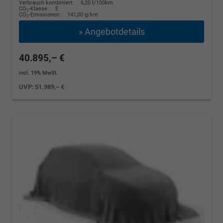
Verbrauch kombiniert:
6,20 l/100km
CO
-Klasse:
E
2
CO
-Emissionen:
141,00 g/km
2
» Angebotdetails
40.895,– €
incl. 19% MwSt.
UVP:
51.989,– €