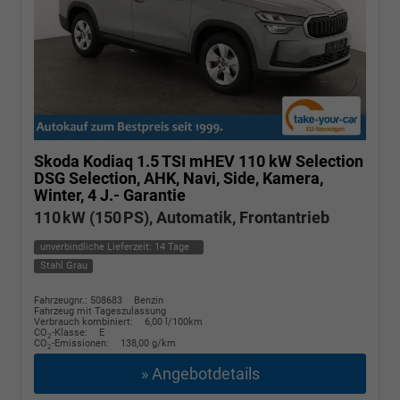
Skoda Kodiaq
1.5 TSI mHEV 110 kW Selection
DSG Selection, AHK, Navi, Side, Kamera,
Winter, 4 J.- Garantie
110 kW (150 PS), Automatik, Frontantrieb
unverbindliche Lieferzeit:
14 Tage
Stahl Grau
Fahrzeugnr.: 508683
Benzin
Fahrzeug mit Tageszulassung
Verbrauch kombiniert:
6,00 l/100km
CO
-Klasse:
E
2
CO
-Emissionen:
138,00 g/km
2
» Angebotdetails