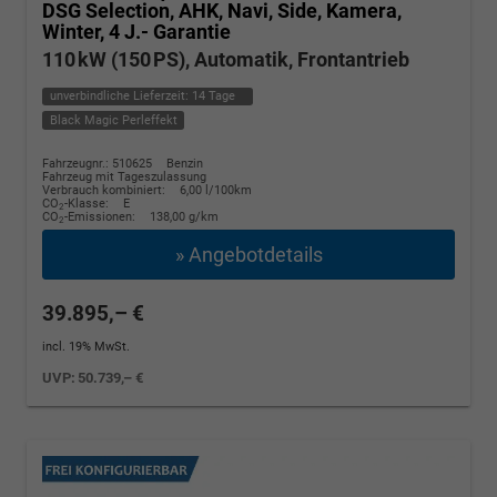
DSG Selection, AHK, Navi, Side, Kamera,
Winter, 4 J.- Garantie
110 kW (150 PS), Automatik, Frontantrieb
unverbindliche Lieferzeit:
14 Tage
Black Magic Perleffekt
Fahrzeugnr.: 510625
Benzin
Fahrzeug mit Tageszulassung
Verbrauch kombiniert:
6,00 l/100km
CO
-Klasse:
E
2
CO
-Emissionen:
138,00 g/km
2
» Angebotdetails
39.895,– €
incl. 19% MwSt.
UVP:
50.739,– €