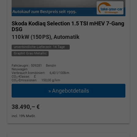
Skoda Kodiaq
Selection 1.5 TSI mHEV 7-Gang
DSG
110 kW (150 PS), Automatik
unverbindliche Lieferzeit:
14 Tage
Graphit Grau Metallic
Fahrzeugnr.: 509281
Benzin
Neuwagen
Verbrauch kombiniert:
6,40 l/100km
CO
-Klasse:
E
2
CO
-Emissionen:
150,00 g/km
2
» Angebotdetails
38.490,– €
incl. 19% MwSt.