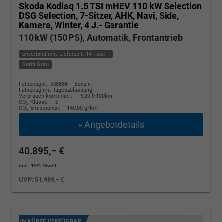
Skoda Kodiaq
1.5 TSI mHEV 110 kW Selection
DSG Selection, 7-Sitzer, AHK, Navi, Side,
Kamera, Winter, 4 J.- Garantie
110 kW (150 PS), Automatik, Frontantrieb
unverbindliche Lieferzeit:
14 Tage
Stahl Grau
Fahrzeugnr.: 508686
Benzin
Fahrzeug mit Tageszulassung
Verbrauch kombiniert:
6,20 l/100km
CO
-Klasse:
E
2
CO
-Emissionen:
140,00 g/km
2
» Angebotdetails
40.895,– €
incl. 19% MwSt.
UVP:
51.989,– €