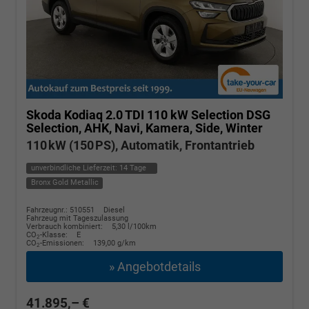
Skoda Kodiaq
2.0 TDI 110 kW Selection DSG
Selection, AHK, Navi, Kamera, Side, Winter
110 kW (150 PS), Automatik, Frontantrieb
unverbindliche Lieferzeit:
14 Tage
Bronx Gold Metallic
Fahrzeugnr.: 510551
Diesel
Fahrzeug mit Tageszulassung
Verbrauch kombiniert:
5,30 l/100km
CO
-Klasse:
E
2
CO
-Emissionen:
139,00 g/km
2
» Angebotdetails
41.895,– €