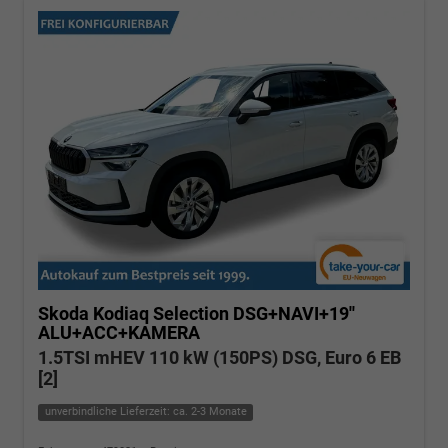
Skoda Kodiaq
Selection DSG+NAVI+19''
ALU+ACC+KAMERA
1.5TSI mHEV 110 kW (150PS) DSG, Euro 6 EB
[2]
unverbindliche Lieferzeit: ca. 2-3 Monate