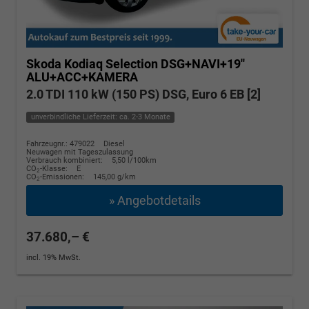
Skoda Kodiaq
Selection DSG+NAVI+19''
ALU+ACC+KAMERA
2.0 TDI 110 kW (150 PS) DSG, Euro 6 EB [2]
unverbindliche Lieferzeit: ca. 2-3 Monate
Fahrzeugnr.: 479022
Diesel
Neuwagen mit Tageszulassung
Verbrauch kombiniert:
5,50 l/100km
CO
-Klasse:
E
2
CO
-Emissionen:
145,00 g/km
2
» Angebotdetails
37.680,– €
incl. 19% MwSt.