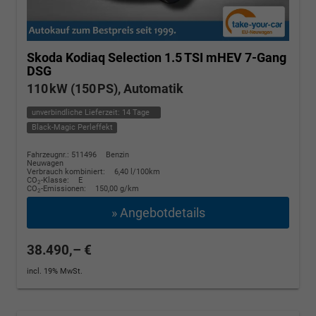
Skoda Kodiaq
Selection 1.5 TSI mHEV 7-Gang
DSG
110 kW (150 PS), Automatik
unverbindliche Lieferzeit:
14 Tage
Black-Magic Perleffekt
Fahrzeugnr.: 511496
Benzin
Neuwagen
Verbrauch kombiniert:
6,40 l/100km
CO
-Klasse:
E
2
CO
-Emissionen:
150,00 g/km
2
» Angebotdetails
38.490,– €
incl. 19% MwSt.