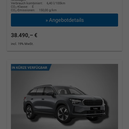
Verbrauch kombiniert:
6,40 l/100km
CO
-Klasse:
E
2
CO
-Emissionen:
150,00 g/km
2
» Angebotdetails
38.490,– €
incl. 19% MwSt.