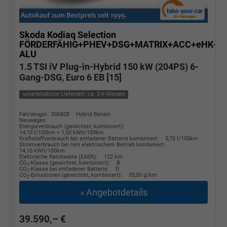
Skoda Kodiaq
Selection
FÖRDERFÄHIG+PHEV+DSG+MATRIX+ACC+eHK+S
ALU
1.5 TSI iV Plug-in-Hybrid 150 kW (204PS) 6-
Gang-DSG, Euro 6 EB [15]
unverbindliche Lieferzeit: ca. 3-6 Monate
Fahrzeugnr.: 506828
Hybrid Benzin
Neuwagen
Energieverbrauch (gewichtet, kombiniert):
14,10 l/100km + 1,50 kWh/100km
Kraftstoffverbrauch bei entladener Batterie kombiniert:
5,70 l/100km
Stromverbrauch bei rein elektrischem Betrieb kombiniert:
14,10 kWh/100km
Elektrische Reichweite (EAER):
122 km
CO
-Klasse (gewichtet, kombiniert):
B
2
CO
-Klasse bei entladener Batterie:
D
2
CO
-Emissionen (gewichtet, kombiniert):
35,00 g/km
2
» Angebotdetails
39.590,– €