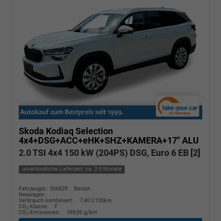
Skoda Kodiaq
Selection
4x4+DSG+ACC+eHK+SHZ+KAMERA+17" ALU
2.0 TSI 4x4 150 kW (204PS) DSG, Euro 6 EB [2]
unverbindliche Lieferzeit: ca. 2-3 Monate
Fahrzeugnr.: 506829
Benzin
Neuwagen
Verbrauch kombiniert:
7,40 l/100km
CO
-Klasse:
F
2
CO
-Emissionen:
169,00 g/km
2