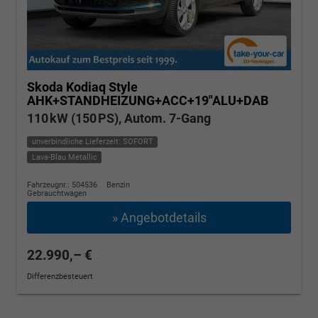
Skoda Kodiaq
Style
AHK+STANDHEIZUNG+ACC+19"ALU+DAB
110 kW (150 PS), Autom. 7-Gang
unverbindliche Lieferzeit: SOFORT
Lava-Blau Metallic
Fahrzeugnr.: 504536
Benzin
Gebrauchtwagen
» Angebotdetails
22.990,– €
Differenzbesteuert