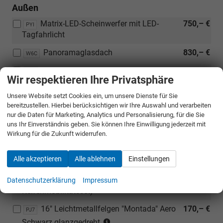
Außen
Matrix-LED-Scheinwerfer mit LED-
750,– €
PYI
Tagfahrlicht
Panoramaglasdach
830,– €
W6C
Scheinwerferreinigungsanlage
150,– €
8X1
Wir respektieren Ihre Privatsphäre
Schwenkbare
830,– €
1M6
Unsere Website setzt Cookies ein, um unsere Dienste für Sie
(Nicht
Anhängerzugvorrichtung
bereitzustellen. Hierbei berücksichtigen wir Ihre Auswahl und verarbeiten
in
nur die Daten für Marketing, Analytics und Personalisierung, für die Sie
Vorbereitung für
210,– €
Verbindung
1D7
uns Ihr Einverständnis geben. Sie können Ihre Einwilligung jederzeit mit
(Nicht
mit:
Anhängerzugvorrichtung
Wirkung für die Zukunft widerrufen.
in
[1D7]
Verbindung
Vorbereitung
Alle akzeptieren
Alle ablehnen
Einstellungen
Räder & Technik
mit:
für
[1M6]
Anhängerzugvorrichtung)
15"-Stahlreservenotrad (ersetzt
165,– €
Datenschutzerklärung
Impressum
PJA
Schwenkbare
Reifenmobilitätsset)
Anhängerzugvorrichtung)
16" Leichtmetallfelgen "Montada" Aero
170,– €
PJ7
Reifen
Schwarz glanzgedreht