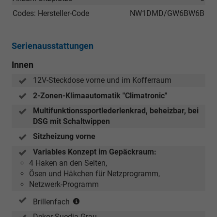
Codes: Hersteller-Code
NW1DMD/GW6BW6B
Serienausstattungen
Innen
12V-Steckdose vorne und im Kofferraum
2-Zonen-Klimaautomatik "Climatronic"
Multifunktionssportlederlenkrad, beheizbar, bei
DSG mit Schaltwippen
Sitzheizung vorne
Variables Konzept im Gepäckraum:
4 Haken an den Seiten,
Ösen und Häkchen für Netzprogramm,
Netzwerk-Programm
Entfällt
Brillenfach
bei
Dekor Suedia Grau