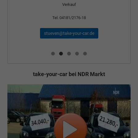
Tel. 04181/2176-24
schael@take-your-car.de
take-your-car bei NDR Markt