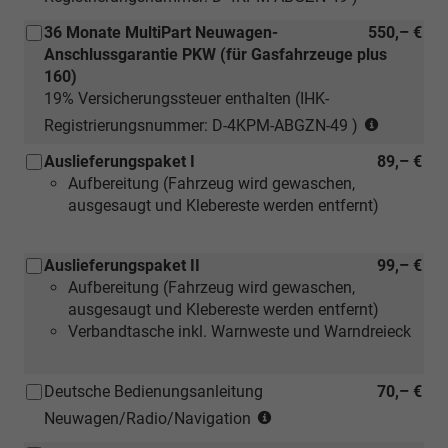
36 Monate MultiPart Neuwagen-
550,– €
Anschlussgarantie PKW (für Gasfahrzeuge plus
160)
19% Versicherungssteuer enthalten (IHK-
(nur
Registrierungsnummer: D-4KPM-ABGZN-49 )
für
Auslieferungspaket I
89,– €
Neuwage
Aufbereitung (Fahrzeug wird gewaschen,
ausgesaugt und Klebereste werden entfernt)
Auslieferungspaket II
99,– €
Aufbereitung (Fahrzeug wird gewaschen,
ausgesaugt und Klebereste werden entfernt)
Verbandtasche inkl. Warnweste und Warndreieck
Deutsche Bedienungsanleitung
70,– €
(Hinweis:
Neuwagen/Radio/Navigation
Kann