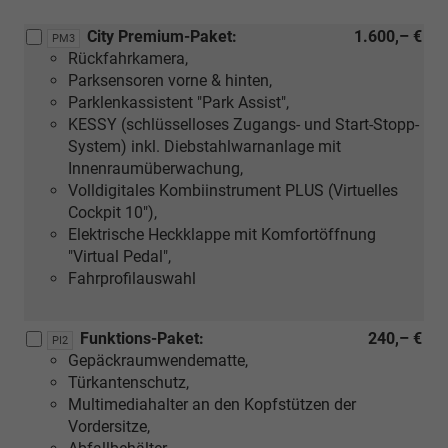
City Premium-Paket:
1.600,– €
PM3
Rückfahrkamera,
Parksensoren vorne & hinten,
Parklenkassistent "Park Assist",
KESSY (schlüsselloses Zugangs- und Start-Stopp-
System) inkl. Diebstahlwarnanlage mit
Innenraumüberwachung,
Volldigitales Kombiinstrument PLUS (Virtuelles
Cockpit 10"),
Elektrische Heckklappe mit Komfortöffnung
"Virtual Pedal",
Fahrprofilauswahl
Funktions-Paket:
240,– €
PI2
Gepäckraumwendematte,
Türkantenschutz,
Multimediahalter an den Kopfstützen der
Vordersitze,