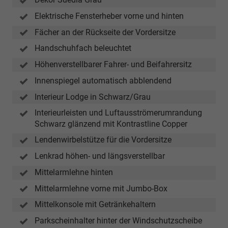
der
Wahl
Elektrische Fensterheber vorne und hinten
des
Fächer an der Rückseite der Vordersitze
Panoramadachs
Handschuhfach beleuchtet
Höhenverstellbarer Fahrer- und Beifahrersitz
Innenspiegel automatisch abblendend
Interieur Lodge in Schwarz/Grau
Interieurleisten und Luftausströmerumrandung
Schwarz glänzend mit Kontrastline Copper
Lendenwirbelstütze für die Vordersitze
Lenkrad höhen- und längsverstellbar
Mittelarmlehne hinten
Mittelarmlehne vorne mit Jumbo-Box
Mittelkonsole mit Getränkehaltern
Parkscheinhalter hinter der Windschutzscheibe