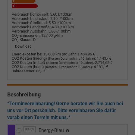
Verbrauch kombiniert:
5,60 l/100km
Verbrauch Innenstadt:
7,10 l/100km
Verbrauch Stadtrand:
5,50 l/100km
Verbrauch Landstraße:
4,80 l/100km
Verbrauch Autobahn:
5,80 l/100km
CO
-Emissionen:
127,00 g/km
2
CO
-Klasse:
D
2
Download
Energiekosten bei 15.000 km pro Jahr:
1.464,96 €
CO2 Kosten (niedrig)
:
1.143,- €
(Kosten Durchschnitt 10 Jahre)
CO2 Kosten (mittel)
:
2.714,62 €
(Kosten Durchschnitt 10 Jahre)
CO2 Kosten (hoch)
:
4.191,- €
(Kosten Durchschnitt 10 Jahre)
Jahressteuer:
86,- €
Beschreibung
*Terminvereinbarung! Gerne beraten wir Sie auch bei
uns vor Ort persönlich. Bitte vereinbaren Sie dafür
vorab einen Termin mit uns.*
K4K4
Energy-Blau