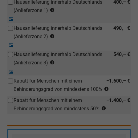
Hausanlieferung innerhalb Deutschlands
400,– €
auch
(Anlieferzonen
bei
(Anlieferzone 1)
siehe
einem
Detail-
Karte)
deutschen
Foto
Hausanlieferung innerhalb Deutschlands
490,– €
(ausgenommen
Händler
(Anlieferzonen
Inselanlieferungen)
(Anlieferzone 2)
kostengünstiger
siehe
nachbestellt
Detail-
Karte)
werden)
Foto
Hausanlieferung innerhalb Deutschlands
540,– €
(ausgenommen
(Anlieferzonen
Inselanlieferungen)
(Anlieferzone 3)
siehe
Detail-
Karte)
Foto
Rabatt für Menschen mit einem
−1.600,– €
(ausgenommen
Gilt
Inselanlieferungen)
Behinderungsgrad von mindestens 100%
nur
Rabatt für Menschen mit einem
−1.400,– €
für
Gilt
Bestellfahrze
Behinderungsgrad von mindestens 50%
nur
Für
für
Bestellungen
Bestellfahrzeu
mit
Für
Behindertenr