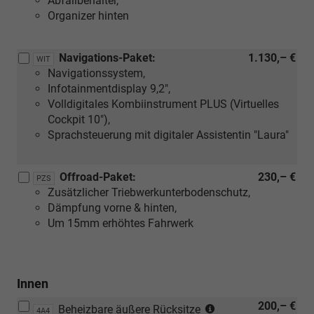
Abfallbehälter,
Organizer hinten
Navigations-Paket:
1.130,– €
WIT
Navigationssystem,
Infotainmentdisplay 9,2",
Volldigitales Kombiinstrument PLUS (Virtuelles
Cockpit 10"),
Sprachsteuerung mit digitaler Assistentin "Laura"
Offroad-Paket:
230,– €
PZS
Zusätzlicher Triebwerkunterbodenschutz,
Dämpfung vorne & hinten,
Um 15mm erhöhtes Fahrwerk
Innen
(Nicht
200,– €
Beheizbare äußere Rücksitze
4A4