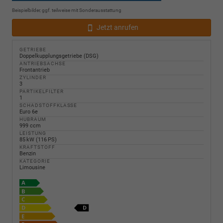
Beispielbilder, ggf. teilweise mit Sonderausstattung
Jetzt anrufen
GETRIEBE
Doppelkupplungsgetriebe (DSG)
ANTRIEBSACHSE
Frontantrieb
ZYLINDER
3
PARTIKELFILTER
1
SCHADSTOFFKLASSE
Euro 6e
HUBRAUM
999 ccm
LEISTUNG
85 kW (116 PS)
KRAFTSTOFF
Benzin
KATEGORIE
Limousine