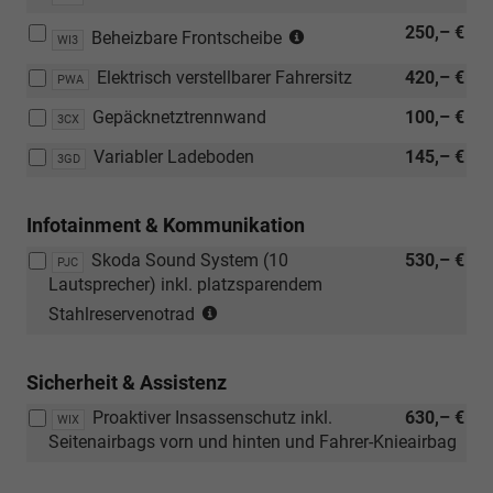
in
(Nicht
250,– €
Verbindung
Beheizbare Frontscheibe
WI3
in
mit:
Elektrisch verstellbarer Fahrersitz
420,– €
Verbindung
PWA
[WI3]
mit:
Beheizbare
Gepäcknetztrennwand
100,– €
3CX
[4A4]
Frontscheibe)
Beheizbare
Variabler Ladeboden
145,– €
3GD
äußere
Rücksitze)
Infotainment & Kommunikation
Skoda Sound System (10
530,– €
PJC
Lautsprecher) inkl. platzsparendem
(Nur
Stahlreservenotrad
in
Verbindung
Sicherheit & Assistenz
mit:
[WIT]
Proaktiver Insassenschutz inkl.
630,– €
WIX
Navigations-
Seitenairbags vorn und hinten und Fahrer-Knieairbag
Paket)