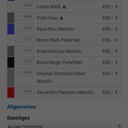
9P9P
Candy-Weiß
430,– €
M3M3
Stahl-Grau
650,– €
8X8X
Race-Blau Metallic
650,– €
2Y2Y
Moon-Weiß Perleffekt
650,– €
5X5X
Graphite-Grau Metallic
650,– €
1Z1Z
Black-Magic Perleffekt
650,– €
B3B3
Smokey Diamond Silber
650,– €
Metallic
K1K1
Velvet-Rot Premium Metallic
920,– €
Allgemeines
Sonstiges
Anzahl Sitzplätze
5