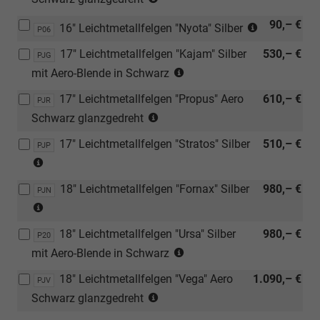
205/55
Reifen
90,– €
R16
16" Leichtmetallfelgen "Nyota" Silber
P06
205/55
17" Leichtmetallfelgen "Kajam" Silber
530,– €
R16
PJG
Reifen
mit Aero-Blende in Schwarz
205/50
17" Leichtmetallfelgen "Propus" Aero
610,– €
R17
PJR
Reifen
Schwarz glanzgedreht
205/50
17" Leichtmetallfelgen "Stratos" Silber
510,– €
R17
PJP
Reifen
205/50
18" Leichtmetallfelgen "Fornax" Silber
980,– €
R17
PJN
Reifen
205/45
18" Leichtmetallfelgen "Ursa" Silber
980,– €
R18
P20
Reifen
mit Aero-Blende in Schwarz
205/45
18" Leichtmetallfelgen "Vega" Aero
1.090,– €
R18
PJV
Reifen
Schwarz glanzgedreht
205/45