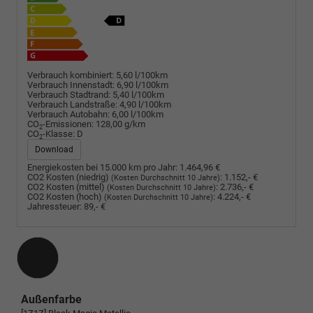
Verbrauch kombiniert:
5,60 l/100km
Verbrauch Innenstadt:
6,90 l/100km
Verbrauch Stadtrand:
5,40 l/100km
Verbrauch Landstraße:
4,90 l/100km
Verbrauch Autobahn:
6,00 l/100km
CO
-Emissionen:
128,00 g/km
2
CO
-Klasse:
D
2
Download
Energiekosten bei 15.000 km pro Jahr:
1.464,96 €
CO2 Kosten (niedrig)
:
1.152,- €
(Kosten Durchschnitt 10 Jahre)
CO2 Kosten (mittel)
:
2.736,- €
(Kosten Durchschnitt 10 Jahre)
CO2 Kosten (hoch)
:
4.224,- €
(Kosten Durchschnitt 10 Jahre)
Jahressteuer:
89,- €
Außenfarbe