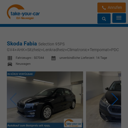
Anrufen
Skoda Fabia
Selection 95PS
GV4+AHK+Sitzheiz+Lenkradheiz+Climatronic+Tempomat+PDC
Fahrzeugnr.:
507044
unverbindliche Lieferzeit:
14 Tage
Neuwagen