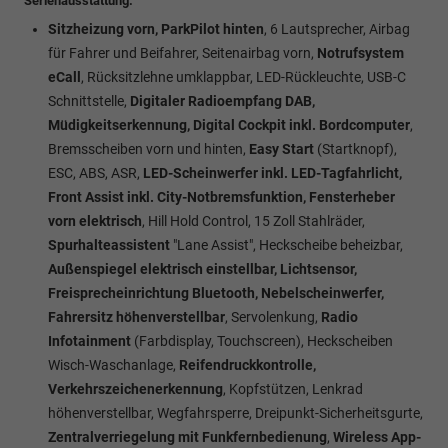
Serienausstattung:
Sitzheizung vorn, ParkPilot hinten
, 6 Lautsprecher, Airbag
für Fahrer und Beifahrer, Seitenairbag vorn,
Notrufsystem
eCall
, Rücksitzlehne umklappbar, LED-Rückleuchte, USB-C
Schnittstelle,
Digitaler Radioempfang DAB,
Müdigkeitserkennung, Digital Cockpit inkl. Bordcomputer
,
Bremsscheiben vorn und hinten,
Easy Start
(Startknopf),
ESC, ABS, ASR,
LED-Scheinwerfer inkl. LED-Tagfahrlicht,
Front Assist inkl. City-Notbremsfunktion, Fensterheber
vorn elektrisch
, Hill Hold Control, 15 Zoll Stahlräder,
Spurhalteassistent
"Lane Assist", Heckscheibe beheizbar,
Außenspiegel elektrisch einstellbar, Lichtsensor,
Freisprecheinrichtung Bluetooth, Nebelscheinwerfer,
Fahrersitz höhenverstellbar
, Servolenkung,
Radio
Infotainment
(Farbdisplay, Touchscreen), Heckscheiben
Wisch-Waschanlage,
Reifendruckkontrolle,
Verkehrszeichenerkennung
, Kopfstützen, Lenkrad
höhenverstellbar, Wegfahrsperre, Dreipunkt-Sicherheitsgurte,
Zentralverriegelung mit Funkfernbedienung
,
Wireless App-