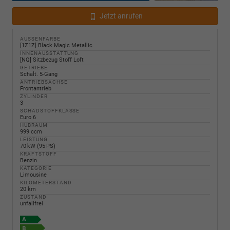
Jetzt anrufen
AUSSENFARBE
[1Z1Z] Black Magic Metallic
INNENAUSSTATTUNG
[NQ] Sitzbezug Stoff Loft
GETRIEBE
Schalt. 5-Gang
ANTRIEBSACHSE
Frontantrieb
ZYLINDER
3
SCHADSTOFFKLASSE
Euro 6
HUBRAUM
999 ccm
LEISTUNG
70 kW (95 PS)
KRAFTSTOFF
Benzin
KATEGORIE
Limousine
KILOMETERSTAND
20 km
ZUSTAND
unfallfrei