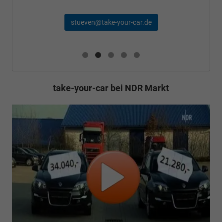
stueven@take-your-car.de
take-your-car bei NDR Markt