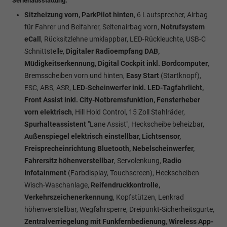
Serienausstattung:
Sitzheizung vorn, ParkPilot hinten
, 6 Lautsprecher, Airbag
für Fahrer und Beifahrer, Seitenairbag vorn,
Notrufsystem
eCall
, Rücksitzlehne umklappbar, LED-Rückleuchte, USB-C
Schnittstelle,
Digitaler Radioempfang DAB,
Müdigkeitserkennung, Digital Cockpit inkl. Bordcomputer
,
Bremsscheiben vorn und hinten,
Easy Start
(Startknopf),
ESC, ABS, ASR,
LED-Scheinwerfer inkl. LED-Tagfahrlicht,
Front Assist inkl. City-Notbremsfunktion, Fensterheber
vorn elektrisch
, Hill Hold Control, 15 Zoll Stahlräder,
Spurhalteassistent
"Lane Assist", Heckscheibe beheizbar,
Außenspiegel elektrisch einstellbar, Lichtsensor,
Freisprecheinrichtung Bluetooth, Nebelscheinwerfer,
Fahrersitz höhenverstellbar
, Servolenkung,
Radio
Infotainment
(Farbdisplay, Touchscreen), Heckscheiben
Wisch-Waschanlage,
Reifendruckkontrolle,
Verkehrszeichenerkennung
, Kopfstützen, Lenkrad
höhenverstellbar, Wegfahrsperre, Dreipunkt-Sicherheitsgurte,
Zentralverriegelung mit Funkfernbedienung
,
Wireless App-