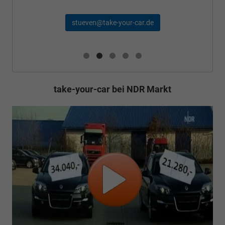
stueven@take-your-car.de
take-your-car bei NDR Markt