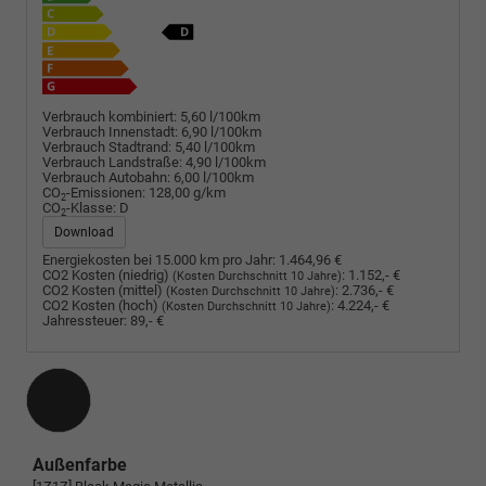
Verbrauch kombiniert:
5,60 l/100km
Verbrauch Innenstadt:
6,90 l/100km
Verbrauch Stadtrand:
5,40 l/100km
Verbrauch Landstraße:
4,90 l/100km
Verbrauch Autobahn:
6,00 l/100km
CO
-Emissionen:
128,00 g/km
2
CO
-Klasse:
D
2
Download
Energiekosten bei 15.000 km pro Jahr:
1.464,96 €
CO2 Kosten (niedrig)
:
1.152,- €
(Kosten Durchschnitt 10 Jahre)
CO2 Kosten (mittel)
:
2.736,- €
(Kosten Durchschnitt 10 Jahre)
CO2 Kosten (hoch)
:
4.224,- €
(Kosten Durchschnitt 10 Jahre)
Jahressteuer:
89,- €
Außenfarbe