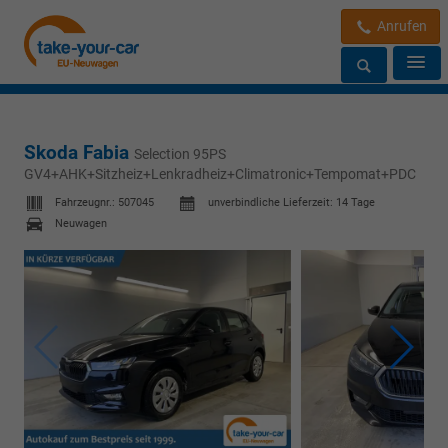
Anrufen
Skoda Fabia
Selection 95PS
GV4+AHK+Sitzheiz+Lenkradheiz+Climatronic+Tempomat+PDC
Fahrzeugnr.:
507045
unverbindliche Lieferzeit:
14 Tage
Neuwagen