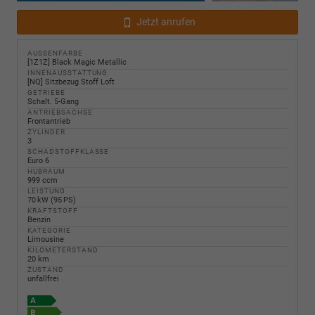
Jetzt anrufen
AUSSENFARBE
[1Z1Z] Black Magic Metallic
INNENAUSSTATTUNG
[NQ] Sitzbezug Stoff Loft
GETRIEBE
Schalt. 5-Gang
ANTRIEBSACHSE
Frontantrieb
ZYLINDER
3
SCHADSTOFFKLASSE
Euro 6
HUBRAUM
999 ccm
LEISTUNG
70 kW (95 PS)
KRAFTSTOFF
Benzin
KATEGORIE
Limousine
KILOMETERSTAND
20 km
ZUSTAND
unfallfrei