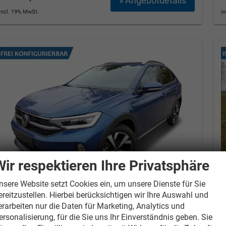
» Angebotdetails
incl. 19% MwSt.
i
Wir respektieren Ihre Privatsphäre
nsere Website setzt Cookies ein, um unsere Dienste für Sie
ereitzustellen. Hierbei berücksichtigen wir Ihre Auswahl und
Volkswagen Taigo
Style IQ.LIGHT
V
erarbeiten nur die Daten für Marketing, Analytics und
MATRIX+ACC+17'' ALU
ersonalisierung, für die Sie uns Ihr Einverständnis geben. Sie