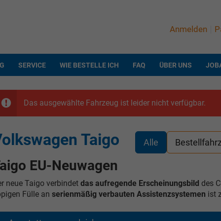
Anmelden
P
NG
SERVICE
WIE BESTELLE ICH
FAQ
ÜBER UNS
JOB
Das ausgewählte Fahrzeug ist leider nicht verfügbar.
olkswagen Taigo
Alle
Bestellfahr
aigo EU-Neuwagen
r neue Taigo verbindet
das aufregende Erscheinungsbild
des C
pigen Fülle an
serienmäßig verbauten Assistenzsystemen
ist 