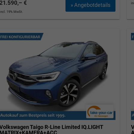
21.590,– €
i
» Angebotdetails
incl. 19% MwSt.
Tom Wollschläger
yamin Schael
Verkauf
Verkauf
Tel. 04181/2176-21
. 04181/2176-24
wollschlaeger@take-your-car.de
l@take-your-car.de
Volkswagen Taigo
R-Line Limited IQ.LIGHT
V
MATRIX+KAMERA+ACC
A