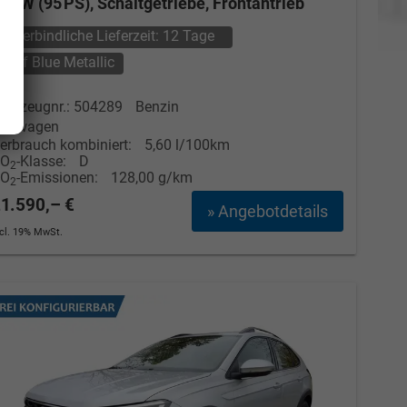
0 kW (95 PS), Schaltgetriebe, Frontantrieb
unverbindliche Lieferzeit:
12 Tage
Reef Blue Metallic
ahrzeugnr.: 504289
Benzin
euwagen
erbrauch kombiniert:
5,60 l/100km
CO
-Klasse:
D
2
CO
-Emissionen:
128,00 g/km
2
1.590,– €
» Angebotdetails
ncl. 19% MwSt.