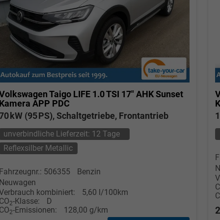
Volkswagen Taigo
LIFE 1.0 TSI 17" AHK Sunset
V
Kamera APP PDC
K
70 kW (95 PS), Schaltgetriebe, Frontantrieb
1
unverbindliche Lieferzeit:
12 Tage
Reflexsilber Metallic
F
N
Fahrzeugnr.: 506355
Benzin
V
Neuwagen
Verbrauch kombiniert:
5,60 l/100km
CO
-Klasse:
D
2
2
CO
-Emissionen:
128,00 g/km
2