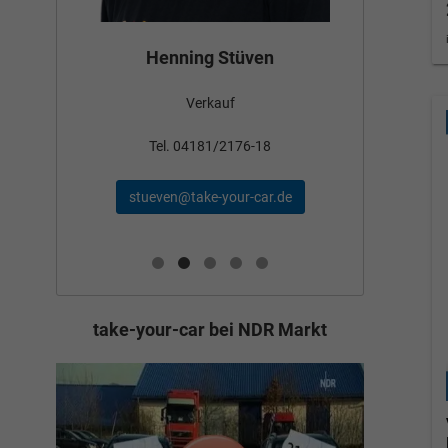
Bün
Henning Stüven
Verkauf
nden
Tel
Tel. 04181/2176-18
schae
stueven@take-your-car.de
de
take-your-car bei NDR Markt