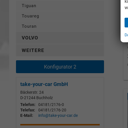
k
Tiguan
w
Touareg
Touran
D
VOLVO
WEITERE
Konfigurator 2
take-your-car GmbH
Bäckerstr. 24
D-21244
Buchholz
Telefon:
04181/2176-0
Telefax:
04181/2176-20
E-Mail:
info@take-your-car.de