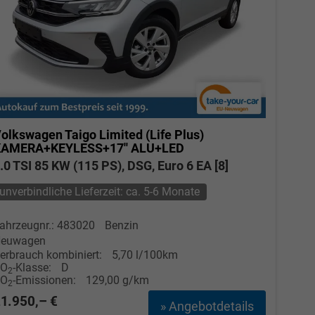
olkswagen Taigo
Limited (Life Plus)
AMERA+KEYLESS+17'' ALU+LED
.0 TSI 85 KW (115 PS), DSG, Euro 6 EA [8]
unverbindliche Lieferzeit: ca. 5-6 Monate
ahrzeugnr.: 483020
Benzin
euwagen
erbrauch kombiniert:
5,70 l/100km
CO
-Klasse:
D
2
CO
-Emissionen:
129,00 g/km
2
1.950,– €
» Angebotdetails