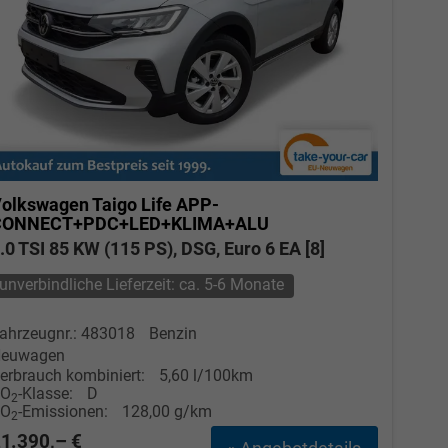
olkswagen Taigo
Life APP-
CONNECT+PDC+LED+KLIMA+ALU
.0 TSI 85 KW (115 PS), DSG, Euro 6 EA [8]
unverbindliche Lieferzeit: ca. 5-6 Monate
ahrzeugnr.: 483018
Benzin
euwagen
erbrauch kombiniert:
5,60 l/100km
CO
-Klasse:
D
2
CO
-Emissionen:
128,00 g/km
2
1.390,– €