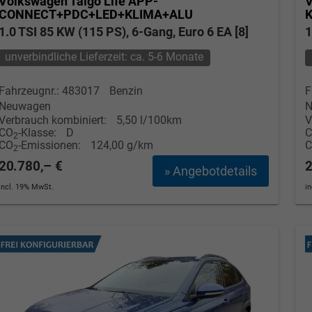
Volkswagen Taigo
Life APP-
V
CONNECT+PDC+LED+KLIMA+ALU
K
1.0 TSI 85 KW (115 PS), 6-Gang, Euro 6 EA [8]
1
unverbindliche Lieferzeit: ca. 5-6 Monate
Fahrzeugnr.: 483017
Benzin
F
Neuwagen
N
Verbrauch kombiniert:
5,50 l/100km
V
CO
-Klasse:
D
2
CO
-Emissionen:
124,00 g/km
2
20.780,– €
2
» Angebotdetails
incl. 19% MwSt.
i