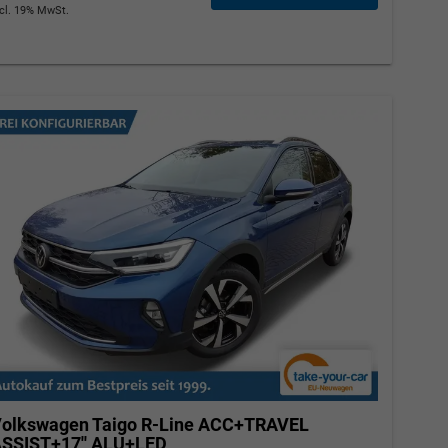
ncl. 19% MwSt.
Elvedin Calakovic
Verkauf
Tel. 04181/2176-27
calakovic@take-your-car.de
olkswagen Taigo
R-Line ACC+TRAVEL
SSIST+17'' ALU+LED