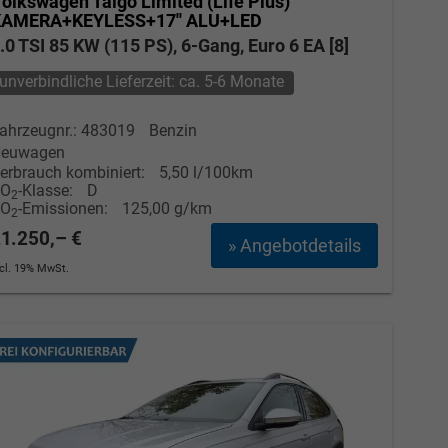
olkswagen Taigo
Limited (Life Plus)
AMERA+KEYLESS+17'' ALU+LED
.0 TSI 85 KW (115 PS), 6-Gang, Euro 6 EA [8]
unverbindliche Lieferzeit: ca. 5-6 Monate
ahrzeugnr.: 483019
Benzin
euwagen
erbrauch kombiniert:
5,50 l/100km
CO
-Klasse:
D
2
CO
-Emissionen:
125,00 g/km
2
1.250,– €
» Angebotdetails
ncl. 19% MwSt.