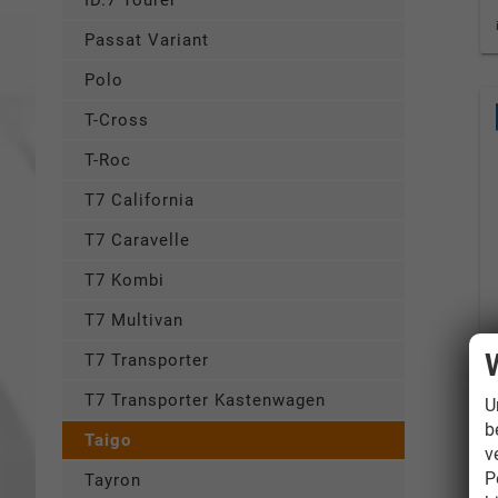
ID.7 Tourer
Passat Variant
Polo
T-Cross
T-Roc
T7 California
T7 Caravelle
T7 Kombi
T7 Multivan
T7 Transporter
T7 Transporter Kastenwagen
U
b
Taigo
v
P
Tayron