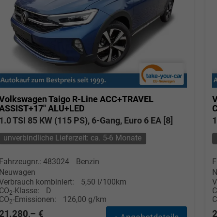
Volkswagen Taigo
R-Line ACC+TRAVEL
V
ASSIST+17'' ALU+LED
1.0 TSI 85 KW (115 PS), 6-Gang, Euro 6 EA [8]
1
unverbindliche Lieferzeit: ca. 5-6 Monate
Fahrzeugnr.: 483024
Benzin
F
Neuwagen
N
Verbrauch kombiniert:
5,50 l/100km
V
CO
-Klasse:
D
2
CO
-Emissionen:
126,00 g/km
2
21.280,– €
2