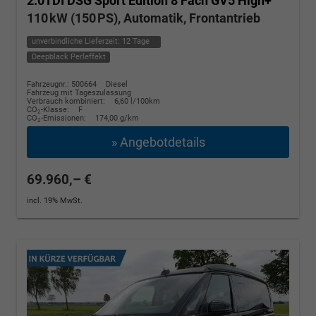
2.0TDI DSG Sport Edition 8 Fach GV5 High+
110 kW (150 PS), Automatik, Frontantrieb
unverbindliche Lieferzeit:
12 Tage
Deepblack Perleffekt
Fahrzeugnr.: 500664
Diesel
Fahrzeug mit Tageszulassung
Verbrauch kombiniert:
6,60 l/100km
CO
-Klasse:
F
2
CO
-Emissionen:
174,00 g/km
2
» Angebotdetails
69.960,– €
incl. 19% MwSt.