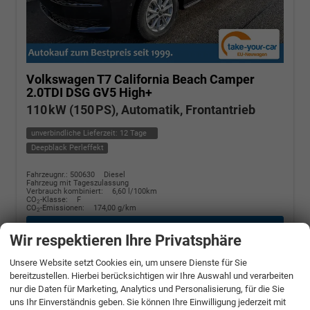
Volkswagen T7 California
Beach Camper
2.0TDI DSG GV5 High+
110 kW (150 PS), Automatik, Frontantrieb
unverbindliche Lieferzeit:
12 Tage
Deepblack Perleffekt
Fahrzeugnr.: 500630
Diesel
Fahrzeug mit Tageszulassung
Verbrauch kombiniert:
6,60 l/100km
CO
-Klasse:
F
2
CO
-Emissionen:
174,00 g/km
2
» Angebotdetails
Wir respektieren Ihre Privatsphäre
Unsere Website setzt Cookies ein, um unsere Dienste für Sie
68.370,– €
bereitzustellen. Hierbei berücksichtigen wir Ihre Auswahl und verarbeiten
nur die Daten für Marketing, Analytics und Personalisierung, für die Sie
incl. 19% MwSt.
uns Ihr Einverständnis geben. Sie können Ihre Einwilligung jederzeit mit