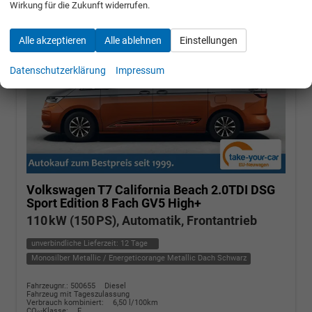
Wirkung für die Zukunft widerrufen.
Alle akzeptieren
Alle ablehnen
Einstellungen
Datenschutzerklärung
Impressum
Volkswagen T7 California
Beach 2.0TDI DSG
Sport Edition 8 Fach GV5 High+
110 kW (150 PS), Automatik, Frontantrieb
unverbindliche Lieferzeit:
12 Tage
Monosilber Metallic / Energeticorange Metallic Dach Schwarz
Fahrzeugnr.: 500655
Diesel
Fahrzeug mit Tageszulassung
Verbrauch kombiniert:
6,50 l/100km
CO
-Klasse:
F