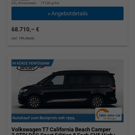
2
CO
-Emissionen:
171,00 g/km
2
» Angebotdetails
68.710,– €
incl. 19% MwSt.
Volkswagen T7 California
Beach Camper