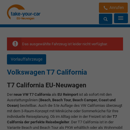
Anrufen
Das ausgewählte Fahrzeug ist leider nicht verfügbar.
Vorlauffahrzeuge
Volkswagen T7 California
T7 California EU-Neuwagen
Der
neue VW T7 California
als
EU Reimport
ist ab sofort mit den
Ausstattungslinien
(Beach, Beach Tour, Beach Camper, Coast und
Ocean)
bestellbar
.
Auch die 5.te Auflage des VW Californias überzeugt
mit dem 3-Raum-Konzept mit Miniküche oder Sommerküche für Ihre
individuelle Reiseplanung. Ob im Alltag oder in der Freizeit ist der
T7
California der perfekte Reisebegleiter
. Der T7 California ist in der
Variante Beach und Beach Tour als PKW erhältlich oder als Wohnmobil