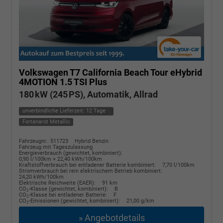
Volkswagen T7 California
Beach Tour eHybrid
4MOTION 1.5 TSI Plus
180 kW (245 PS), Automatik, Allrad
unverbindliche Lieferzeit:
12 Tage
Fortanarot Metallic
Fahrzeugnr.: 511723
Hybrid Benzin
Fahrzeug mit Tageszulassung
Energieverbrauch (gewichtet, kombiniert):
0,90 l/100km + 22,40 kWh/100km
Kraftstoffverbrauch bei entladener Batterie kombiniert:
7,70 l/100km
Stromverbrauch bei rein elektrischem Betrieb kombiniert:
24,20 kWh/100km
Elektrische Reichweite (EAER):
91 km
CO
-Klasse (gewichtet, kombiniert):
B
2
CO
-Klasse bei entladener Batterie:
F
2
CO
-Emissionen (gewichtet, kombiniert):
21,00 g/km
2
» Angebotdetails