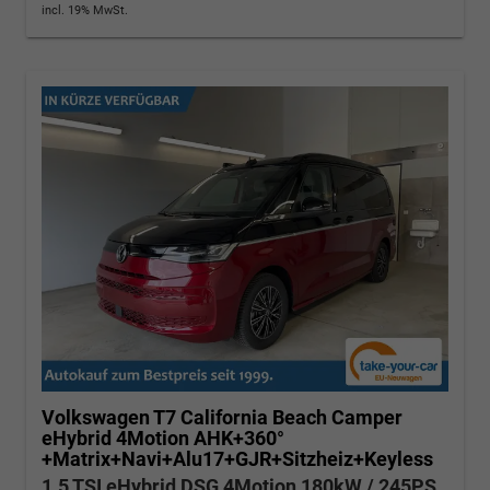
incl. 19% MwSt.
Volkswagen T7 California
Beach Camper
eHybrid 4Motion AHK+360°
+Matrix+Navi+Alu17+GJR+Sitzheiz+Keyless
1.5 TSI eHybrid DSG 4Motion 180kW / 245PS