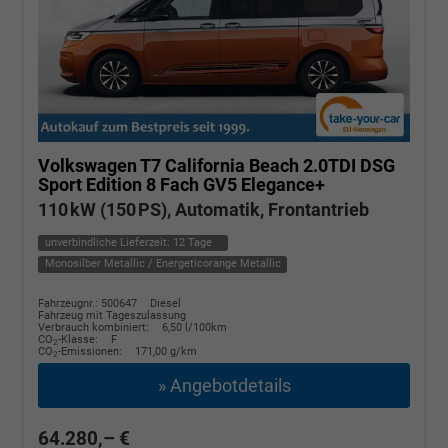
Volkswagen T7 California
Beach 2.0TDI DSG
Sport Edition 8 Fach GV5 Elegance+
110 kW (150 PS), Automatik, Frontantrieb
unverbindliche Lieferzeit:
12 Tage
Monosilber Metallic / Energeticorange Metallic
Fahrzeugnr.: 500647
Diesel
Fahrzeug mit Tageszulassung
Verbrauch kombiniert:
6,50 l/100km
CO
-Klasse:
F
2
CO
-Emissionen:
171,00 g/km
2
» Angebotdetails
64.280,– €