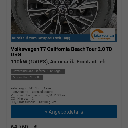
Volkswagen T7 California
Beach Tour 2.0 TDI
DSG
110 kW (150 PS), Automatik, Frontantrieb
unverbindliche Lieferzeit:
12 Tage
Monosilber Metallic
Fahrzeugnr.: 511725
Diesel
Fahrzeug mit Tageszulassung
Verbrauch kombiniert:
6,90 l/100km
CO
-Klasse:
G
2
CO
-Emissionen:
182,00 g/km
2
» Angebotdetails
64.760,– €