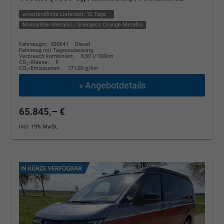
unverbindliche Lieferzeit:
12 Tage
Monosilber Metallic / Energetic Orange Metallic
Fahrzeugnr.: 500641
Diesel
Fahrzeug mit Tageszulassung
Verbrauch kombiniert:
6,50 l/100km
CO
-Klasse:
F
2
CO
-Emissionen:
171,00 g/km
2
» Angebotdetails
65.845,– €
incl. 19% MwSt.