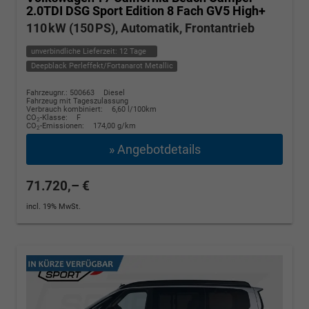
2.0TDI DSG Sport Edition 8 Fach GV5 High+
110 kW (150 PS), Automatik, Frontantrieb
unverbindliche Lieferzeit:
12 Tage
Deepblack Perleffekt/Fortanarot Metallic
Fahrzeugnr.: 500663
Diesel
Fahrzeug mit Tageszulassung
Verbrauch kombiniert:
6,60 l/100km
CO
-Klasse:
F
2
CO
-Emissionen:
174,00 g/km
2
» Angebotdetails
71.720,– €
incl. 19% MwSt.