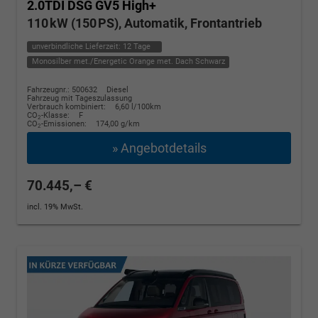
2.0TDI DSG GV5 High+
110 kW (150 PS), Automatik, Frontantrieb
unverbindliche Lieferzeit:
12 Tage
Monosilber met./Energetic Orange met. Dach Schwarz
Fahrzeugnr.: 500632
Diesel
Fahrzeug mit Tageszulassung
Verbrauch kombiniert:
6,60 l/100km
CO
-Klasse:
F
2
CO
-Emissionen:
174,00 g/km
2
» Angebotdetails
70.445,– €
incl. 19% MwSt.