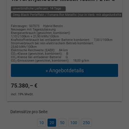
unverbindliche Lieferzeit:
14 Tage
Deep Black Perleffekt / Fortana Rot Metallic (nur in Verb. mit abgedunkelte Sche
Fahrzeugnr.: 507073
Hybrid Benzin
Neuwagen mit Tageszulassung
Energieverbrauch (gewichtet, kombiniert):
1,10 l/100km + 21,90 kWh/100km
Kraftstoffverbrauch bei entladener Batterie kombiniert:
7,50 l/100km
Stromverbrauch bei rein elektrischem Betrieb kombiniert:
23,60 kWh/100km
Elektrische Reichweite (EAER):
84 km
CO
-Klasse (gewichtet, kombiniert):
B
2
CO
-Klasse bei entladener Batterie:
G
2
CO
-Emissionen (gewichtet, kombiniert):
18,00 g/km
2
» Angebotdetails
75.380,– €
incl. 19% MwSt.
Datensätze pro Seite:
10
20
50
100
250