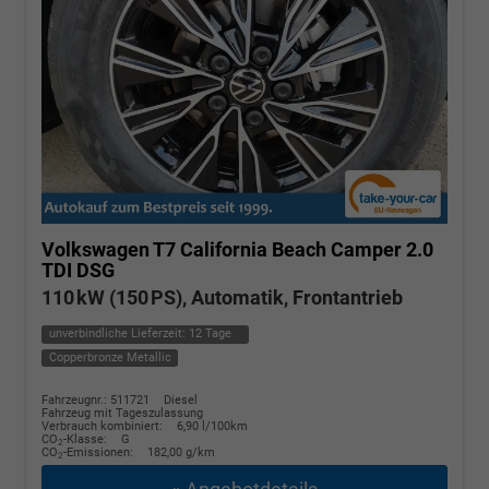
Volkswagen T7 California
Beach Camper 2.0
TDI DSG
110 kW (150 PS), Automatik, Frontantrieb
unverbindliche Lieferzeit:
12 Tage
Copperbronze Metallic
Fahrzeugnr.: 511721
Diesel
Fahrzeug mit Tageszulassung
Verbrauch kombiniert:
6,90 l/100km
CO
-Klasse:
G
2
CO
-Emissionen:
182,00 g/km
2