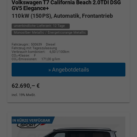
Volkswagen T7 California
Beach 2.0TDI DSG
GV5 Elegance+
110 kW (150 PS), Automatik, Frontantrieb
unverbindliche Lieferzeit:
12 Tage
Monosilber Metallic / Energeticorange Metallic
Fahrzeugnr.: 500639
Diesel
Fahrzeug mit Tageszulassung
Verbrauch kombiniert:
6,50 l/100km
CO
-Klasse:
F
2
CO
-Emissionen:
171,00 g/km
2
» Angebotdetails
62.690,– €
incl. 19% MwSt.