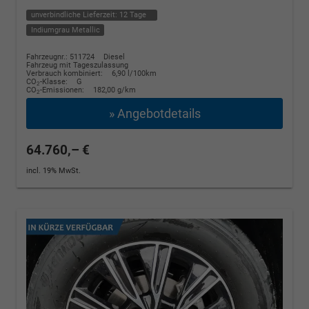
unverbindliche Lieferzeit:
12 Tage
Indiumgrau Metallic
Fahrzeugnr.: 511724
Diesel
Fahrzeug mit Tageszulassung
Verbrauch kombiniert:
6,90 l/100km
CO
-Klasse:
G
2
CO
-Emissionen:
182,00 g/km
2
» Angebotdetails
64.760,– €
incl. 19% MwSt.