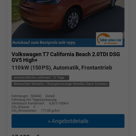
Volkswagen T7 California
Beach 2.0TDI DSG
GV5 High+
110 kW (150 PS), Automatik, Frontantrieb
unverbindliche Lieferzeit:
12 Tage
Monosilber Metallic / Energeticorange Metallic Dach Schwarz
Fahrzeugnr.: 500642
Diesel
Fahrzeug mit Tageszulassung
Verbrauch kombiniert:
6,50 l/100km
CO
-Klasse:
F
2
CO
-Emissionen:
171,00 g/km
2
» Angebotdetails