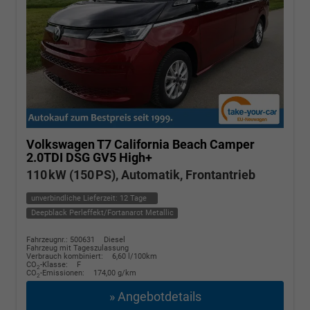
Volkswagen T7 California
Beach Camper
2.0TDI DSG GV5 High+
110 kW (150 PS), Automatik, Frontantrieb
unverbindliche Lieferzeit:
12 Tage
Deepblack Perleffekt/Fortanarot Metallic
Fahrzeugnr.: 500631
Diesel
Fahrzeug mit Tageszulassung
Verbrauch kombiniert:
6,60 l/100km
CO
-Klasse:
F
2
CO
-Emissionen:
174,00 g/km
2
» Angebotdetails