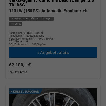
Volkswagen T7 California
Beach Camper 2.0
TDI DSG
110 kW (150 PS), Automatik, Frontantrieb
unverbindliche Lieferzeit:
12 Tage
Puregrey
Fahrzeugnr.: 511675
Diesel
Fahrzeug mit Tageszulassung
Verbrauch kombiniert:
6,90 l/100km
CO
-Klasse:
G
2
CO
-Emissionen:
182,00 g/km
2
» Angebotdetails
62.100,– €
incl. 19% MwSt.