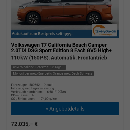
Volkswagen T7 California
Beach Camper
2.0TDI DSG Sport Edition 8 Fach GV5 High+
110 kW (150 PS), Automatik, Frontantrieb
unverbindliche Lieferzeit:
12 Tage
Monosilber met./Energetic Orange met. Dach Schwarz
Fahrzeugnr.: 500662
Diesel
Fahrzeug mit Tageszulassung
Verbrauch kombiniert:
6,60 l/100km
CO
-Klasse:
F
2
CO
-Emissionen:
174,00 g/km
2
» Angebotdetails
72.035,– €