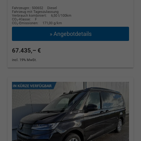
Fahrzeugnr.: 500652
Diesel
Fahrzeug mit Tageszulassung
Verbrauch kombiniert:
6,50 l/100km
CO
-Klasse:
F
2
CO
-Emissionen:
171,00 g/km
2
» Angebotdetails
67.435,– €
incl. 19% MwSt.