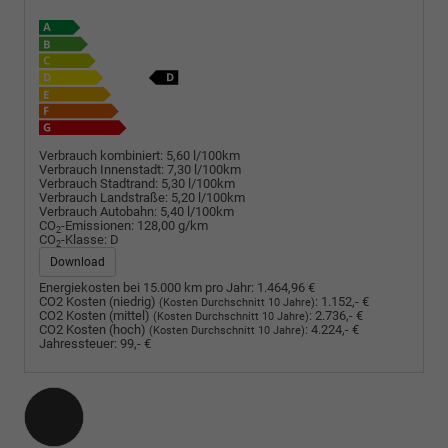
Verbrauch kombiniert:
5,60 l/100km
Verbrauch Innenstadt:
7,30 l/100km
Verbrauch Stadtrand:
5,30 l/100km
Verbrauch Landstraße:
5,20 l/100km
Verbrauch Autobahn:
5,40 l/100km
CO
-Emissionen:
128,00 g/km
2
CO
-Klasse:
D
2
Download
Energiekosten bei 15.000 km pro Jahr:
1.464,96 €
CO2 Kosten (niedrig)
:
1.152,- €
(Kosten Durchschnitt 10 Jahre)
CO2 Kosten (mittel)
:
2.736,- €
(Kosten Durchschnitt 10 Jahre)
CO2 Kosten (hoch)
:
4.224,- €
(Kosten Durchschnitt 10 Jahre)
Jahressteuer:
99,- €