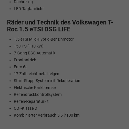
Dachreling
LED-Tagfahrlicht
Räder und Technik des Volkswagen T-
Roc 1.5 eTSI DSG LIFE
1.5 eTSI Mild-Hybrid-Benzinmotor
150 PS (110 kW)
7-Gang DSG Automatik
Frontantrieb
Euro 6e
17 Zoll Leichtmetallfelgen
Start-Stopp-System mit Rekuperation
Elektrische Parkbremse
Reifendruckkontrollsystem
Reifen-Reparaturkit
CO₂-Klasse D
Kombinierter Verbrauch 5,6 l/100 km