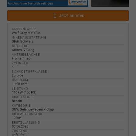
Jetzt anrufen
AUSSENFARBE
Wolf Grey Metallic
INNENAUSSTATTUNG
Stoff Schwarz
GETRIEBE
Autom. 7-Gang
ANTRIEBSACHSE
Frontantrieb
ZYLINDER
4
SCHADSTOFFKLASSE
Euro 6e
HUBRAUM
1.498 ccm
LEISTUNG
110 kW (150 PS)
KRAFTSTOFF
Benzin
KATEGORIE
SUV/Geländewagen/Pickup
KILOMETERSTAND
10 km
ERSTZULASSUNG
08.06.2026
ZUSTAND
unfallfrei