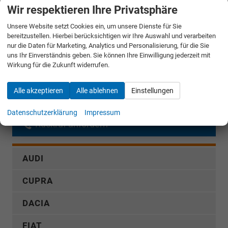
Wir respektieren Ihre Privatsphäre
Angebot anfordern
Unsere Website setzt Cookies ein, um unsere Dienste für Sie
bereitzustellen. Hierbei berücksichtigen wir Ihre Auswahl und verarbeiten
Merken
nur die Daten für Marketing, Analytics und Personalisierung, für die Sie
uns Ihr Einverständnis geben. Sie können Ihre Einwilligung jederzeit mit
Jetzt anrufen
Wirkung für die Zukunft widerrufen.
Alle akzeptieren
Alle ablehnen
Einstellungen
Fahrzeugnr.
Datenschutzerklärung
Impressum
Rückruf anfordern
AUDI
CUPRA
DACIA
FIAT