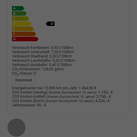
Verbrauch kombiniert:
5,60 l/100km
Verbrauch Innenstadt:
7,30 l/100km
Verbrauch Stadtrand:
5,30 l/100km
Verbrauch Landstraße:
5,20 l/100km
Verbrauch Autobahn:
5,40 l/100km
CO
-Emissionen:
128,00 g/km
2
CO
-Klasse:
D
2
Download
Energiekosten bei 15.000 km pro Jahr:
1.464,96 €
CO2 Kosten (niedrig)
:
1.152,- €
(Kosten Durchschnitt 10 Jahre)
CO2 Kosten (mittel)
:
2.736,- €
(Kosten Durchschnitt 10 Jahre)
CO2 Kosten (hoch)
:
4.224,- €
(Kosten Durchschnitt 10 Jahre)
Jahressteuer:
99,- €