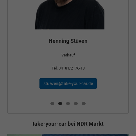
Henning Stüven
Verkauf
Tel. 04181/2176-18
stueven@take-your-car.de
take-your-car bei NDR Markt