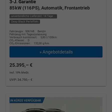
3-J. Garantie
85 kW (116 PS), Automatik, Frontantrieb
unverbindliche Lieferzeit:
14 Tage
Deep Black Perleffekt
Fahrzeugnr.: 506168
Benzin
Fahrzeug mit Tageszulassung
Verbrauch kombiniert:
5,80 l/100km
CO
-Klasse:
D
2
CO
-Emissionen:
132,00 g/km
2
» Angebotdetails
25.395,– €
incl. 19% MwSt.
UVP:
34.750,– €