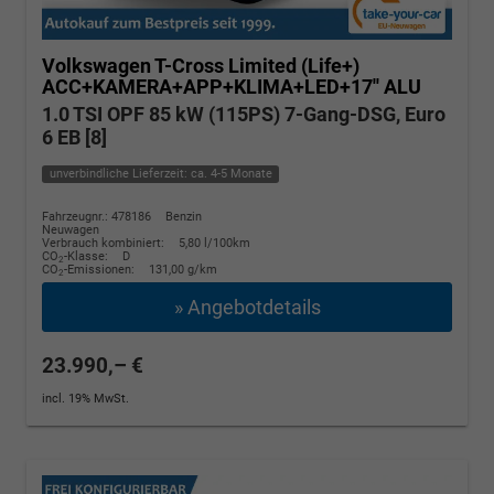
Volkswagen T-Cross
Limited (Life+)
ACC+KAMERA+APP+KLIMA+LED+17'' ALU
1.0 TSI OPF 85 kW (115PS) 7-Gang-DSG, Euro
6 EB [8]
unverbindliche Lieferzeit: ca. 4-5 Monate
Fahrzeugnr.: 478186
Benzin
Neuwagen
Verbrauch kombiniert:
5,80 l/100km
CO
-Klasse:
D
2
CO
-Emissionen:
131,00 g/km
2
» Angebotdetails
23.990,– €
incl. 19% MwSt.