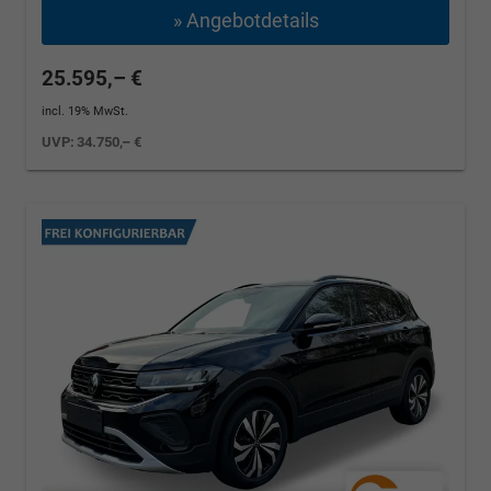
» Angebotdetails
25.595,– €
incl. 19% MwSt.
UVP:
34.750,– €