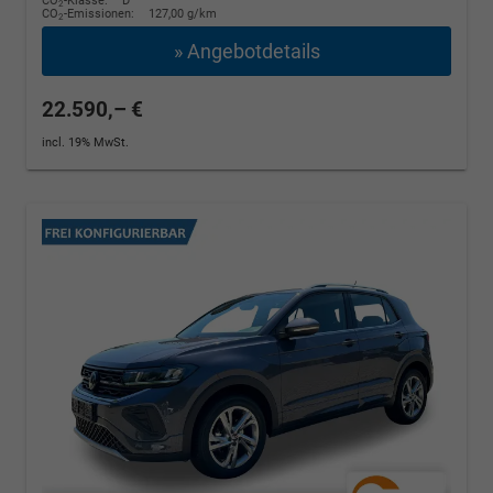
CO
-Klasse:
D
2
CO
-Emissionen:
127,00 g/km
2
» Angebotdetails
22.590,– €
incl. 19% MwSt.