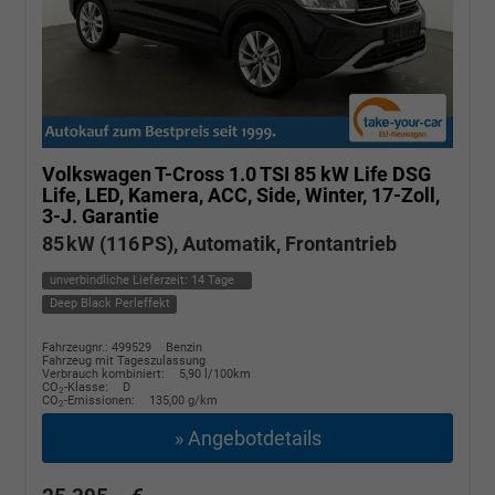
Volkswagen T-Cross
1.0 TSI 85 kW Life DSG
Life, LED, Kamera, ACC, Side, Winter, 17-Zoll,
3-J. Garantie
85 kW (116 PS), Automatik, Frontantrieb
unverbindliche Lieferzeit:
14 Tage
Deep Black Perleffekt
Fahrzeugnr.: 499529
Benzin
Fahrzeug mit Tageszulassung
Verbrauch kombiniert:
5,90 l/100km
CO
-Klasse:
D
2
CO
-Emissionen:
135,00 g/km
2
» Angebotdetails