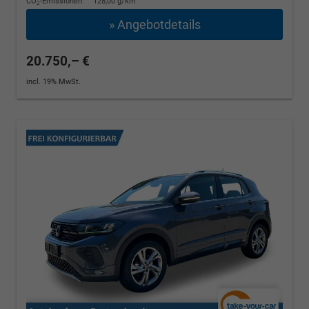
CO
-Emissionen:
128,00 g/km
2
» Angebotdetails
20.750,– €
incl. 19% MwSt.