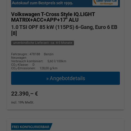
Volkswagen T-Cross
Style IQ.LIGHT
MATRIX+ACC+APP+17'' ALU
1.0 TSI OPF 85 kW (115PS) 6-Gang, Euro 6 EB
[8]
unverbindliche Lieferzeit: ca. 4-5 Monate
Fahrzeugnr.: 478188
Benzin
Neuwagen
Verbrauch kombiniert:
5,60 l/100km
CO
-Klasse:
D
2
CO
-Emissionen:
128,00 g/km
2
» Angebotdetails
22.390,– €
incl. 19% MwSt.