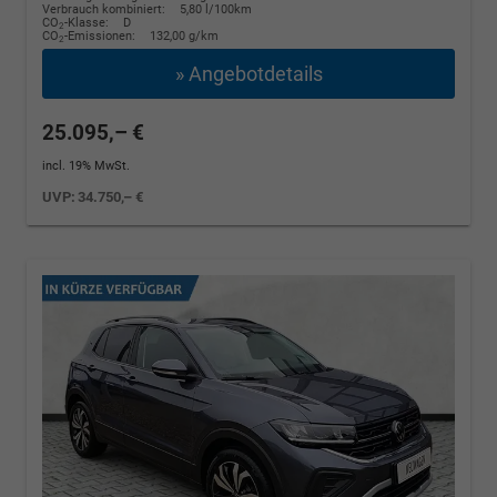
Verbrauch kombiniert:
5,80 l/100km
CO
-Klasse:
D
2
CO
-Emissionen:
132,00 g/km
2
» Angebotdetails
25.095,– €
incl. 19% MwSt.
UVP:
34.750,– €