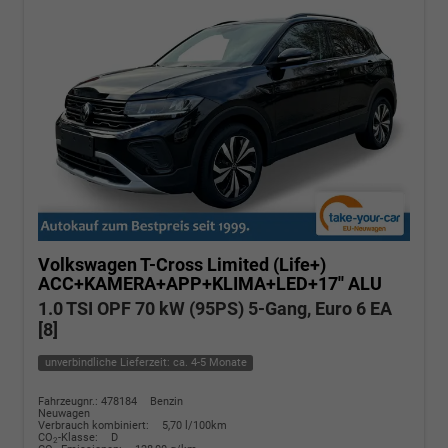
Volkswagen T-Cross
Limited (Life+)
ACC+KAMERA+APP+KLIMA+LED+17'' ALU
1.0 TSI OPF 70 kW (95PS) 5-Gang, Euro 6 EA
[8]
unverbindliche Lieferzeit: ca. 4-5 Monate
Fahrzeugnr.: 478184
Benzin
Neuwagen
Verbrauch kombiniert:
5,70 l/100km
CO
-Klasse:
D
2