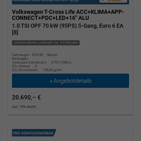
Volkswagen T-Cross
Life ACC+KLIMA+APP-
CONNECT+PDC+LED+16'' ALU
1.0 TSI OPF 70 kW (95PS) 5-Gang, Euro 6 EA
[8]
unverbindliche Lieferzeit: ca. 4-5 Monate
Fahrzeugnr.: 478180
Benzin
Neuwagen
Verbrauch kombiniert:
5,70 l/100km
CO
-Klasse:
D
2
CO
-Emissionen:
128,00 g/km
2
» Angebotdetails
20.690,– €
incl. 19% MwSt.