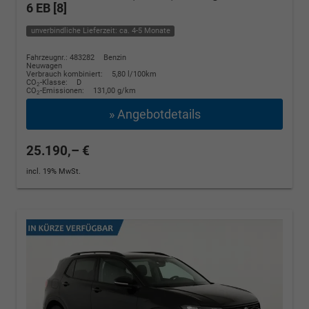
6 EB [8]
unverbindliche Lieferzeit: ca. 4-5 Monate
Fahrzeugnr.: 483282
Benzin
Neuwagen
Verbrauch kombiniert:
5,80 l/100km
CO
-Klasse:
D
2
CO
-Emissionen:
131,00 g/km
2
» Angebotdetails
25.190,– €
incl. 19% MwSt.