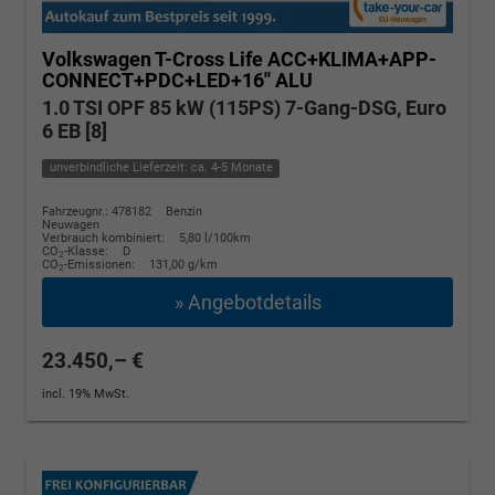
Volkswagen T-Cross
Life ACC+KLIMA+APP-
CONNECT+PDC+LED+16'' ALU
1.0 TSI OPF 85 kW (115PS) 7-Gang-DSG, Euro
6 EB [8]
unverbindliche Lieferzeit: ca. 4-5 Monate
Fahrzeugnr.: 478182
Benzin
Neuwagen
Verbrauch kombiniert:
5,80 l/100km
CO
-Klasse:
D
2
CO
-Emissionen:
131,00 g/km
2
» Angebotdetails
23.450,– €
incl. 19% MwSt.