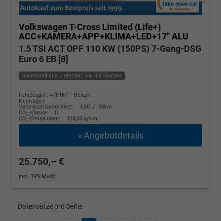
Volkswagen T-Cross
Limited (Life+)
ACC+KAMERA+APP+KLIMA+LED+17'' ALU
1.5 TSI ACT OPF 110 KW (150PS) 7-Gang-DSG
Euro 6 EB [8]
unverbindliche Lieferzeit: ca. 4-5 Monate
Fahrzeugnr.: 478187
Benzin
Neuwagen
Verbrauch kombiniert:
5,90 l/100km
CO
-Klasse:
D
2
CO
-Emissionen:
134,00 g/km
2
» Angebotdetails
25.750,– €
incl. 19% MwSt.
Datensätze pro Seite: