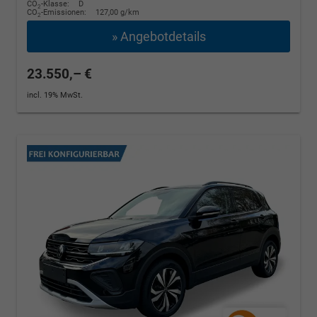
CO
-Klasse:
D
2
CO
-Emissionen:
127,00 g/km
2
» Angebotdetails
23.550,– €
incl. 19% MwSt.