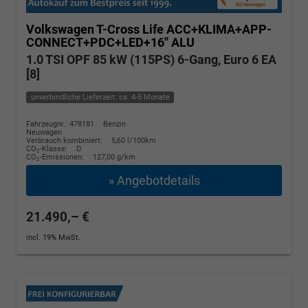
Volkswagen T-Cross
Life ACC+KLIMA+APP-
CONNECT+PDC+LED+16'' ALU
1.0 TSI OPF 85 kW (115PS) 6-Gang, Euro 6 EA
[8]
unverbindliche Lieferzeit: ca. 4-5 Monate
Fahrzeugnr.: 478181
Benzin
Neuwagen
Verbrauch kombiniert:
5,60 l/100km
CO
-Klasse:
D
2
CO
-Emissionen:
127,00 g/km
2
» Angebotdetails
21.490,– €
incl. 19% MwSt.