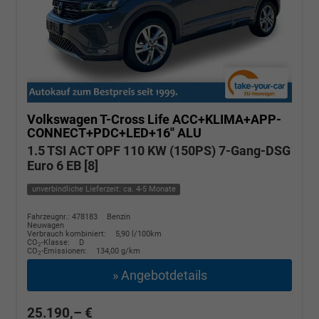
Volkswagen T-Cross
Life ACC+KLIMA+APP-
CONNECT+PDC+LED+16'' ALU
1.5 TSI ACT OPF 110 KW (150PS) 7-Gang-DSG
Euro 6 EB [8]
unverbindliche Lieferzeit: ca. 4-5 Monate
Fahrzeugnr.: 478183
Benzin
Neuwagen
Verbrauch kombiniert:
5,90 l/100km
CO
-Klasse:
D
2
CO
-Emissionen:
134,00 g/km
2
» Angebotdetails
25.190,– €