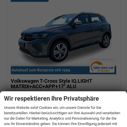
Volkswagen T-Cross
Style IQ.LIGHT
MATRIX+ACC+APP+17'' ALU
1.0 TSI OPF 85 kW (115PS) 7-Gang-DSG, Euro
Wir respektieren Ihre Privatsphäre
6 EB [8]
Unsere Website setzt Cookies ein, um unsere Dienste für Sie
unverbindliche Lieferzeit: ca. 4-5 Monate
bereitzustellen. Hierbei berücksichtigen wir Ihre Auswahl und verarbeiten
nur die Daten für Marketing, Analytics und Personalisierung, für die Sie
Fahrzeugnr.: 478189
Benzin
uns Ihr Einverständnis geben. Sie können Ihre Einwilligung jederzeit mit
Neuwagen
Verbrauch kombiniert:
5,80 l/100km