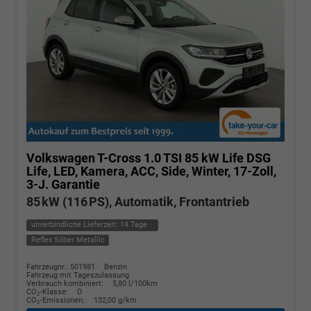
Volkswagen T-Cross
1.0 TSI 85 kW Life DSG
Life, LED, Kamera, ACC, Side, Winter, 17-Zoll,
3-J. Garantie
85 kW (116 PS), Automatik, Frontantrieb
unverbindliche Lieferzeit:
14 Tage
Reflex Silber Metallic
Fahrzeugnr.: 501981
Benzin
Fahrzeug mit Tageszulassung
Verbrauch kombiniert:
5,80 l/100km
CO
-Klasse:
D
2
CO
-Emissionen:
132,00 g/km
2