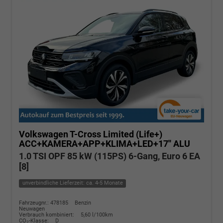
Volkswagen T-Cross
Limited (Life+)
ACC+KAMERA+APP+KLIMA+LED+17'' ALU
1.0 TSI OPF 85 kW (115PS) 6-Gang, Euro 6 EA
[8]
unverbindliche Lieferzeit: ca. 4-5 Monate
Fahrzeugnr.: 478185
Benzin
Neuwagen
Verbrauch kombiniert:
5,60 l/100km
CO
-Klasse:
D
2