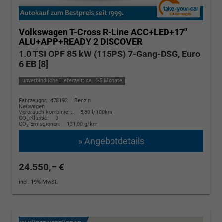
Volkswagen T-Cross
R-Line ACC+LED+17''
ALU+APP+READY 2 DISCOVER
1.0 TSI OPF 85 kW (115PS) 7-Gang-DSG, Euro
6 EB [8]
unverbindliche Lieferzeit: ca. 4-5 Monate
Fahrzeugnr.: 478192
Benzin
Neuwagen
Verbrauch kombiniert:
5,80 l/100km
CO
-Klasse:
D
2
CO
-Emissionen:
131,00 g/km
2
» Angebotdetails
24.550,– €
incl. 19% MwSt.