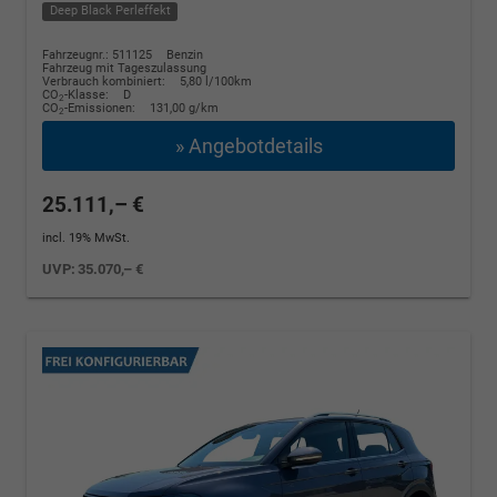
Deep Black Perleffekt
Fahrzeugnr.: 511125
Benzin
Fahrzeug mit Tageszulassung
Verbrauch kombiniert:
5,80 l/100km
CO
-Klasse:
D
2
CO
-Emissionen:
131,00 g/km
2
» Angebotdetails
25.111,– €
incl. 19% MwSt.
UVP:
35.070,– €