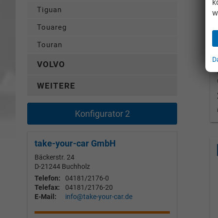
k
Tiguan
w
Touareg
Touran
D
VOLVO
WEITERE
Konfigurator 2
take-your-car GmbH
Bäckerstr. 24
D-21244
Buchholz
Telefon:
04181/2176-0
Telefax:
04181/2176-20
E-Mail:
info@take-your-car.de