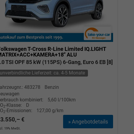
olkswagen T-Cross
R-Line Limited IQ.LIGHT
MATRIX+ACC+KAMERA+18'' ALU
.0 TSI OPF 85 kW (115PS) 6-Gang, Euro 6 EB [8]
unverbindliche Lieferzeit: ca. 4-5 Monate
ahrzeugnr.: 483278
Benzin
euwagen
erbrauch kombiniert:
5,60 l/100km
CO
-Klasse:
D
2
CO
-Emissionen:
127,00 g/km
2
3.550,– €
» Angebotdetails
ncl. 19% MwSt.