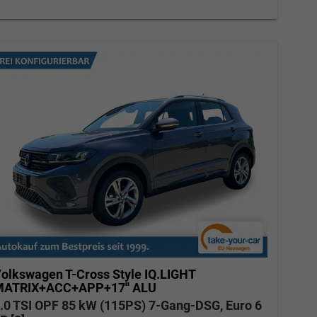
Elvedin Calakovic
Verkauf
Tel. 04181/2176-27
calakovic@take-your-car.de
olkswagen T-Cross
Style IQ.LIGHT
ATRIX+ACC+APP+17'' ALU
.0 TSI OPF 85 kW (115PS) 7-Gang-DSG, Euro 6