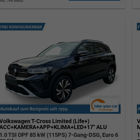
incl. 19% MwSt.
Tom Wollschläger
yamin Schael
Verkauf
Verkauf
Tel. 04181/2176-21
. 04181/2176-24
wollschlaeger@take-your-car.de
l@take-your-car.de
Volkswagen T-Cross
Limited (Life+)
V
ACC+KAMERA+APP+KLIMA+LED+17'' ALU
M
1.0 TSI OPF 85 kW (115PS) 7-Gang-DSG, Euro 6
1