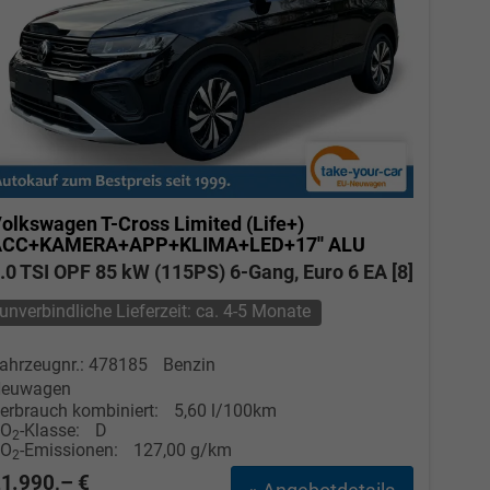
olkswagen T-Cross
Limited (Life+)
ACC+KAMERA+APP+KLIMA+LED+17'' ALU
.0 TSI OPF 85 kW (115PS) 6-Gang, Euro 6 EA [8]
unverbindliche Lieferzeit: ca. 4-5 Monate
ahrzeugnr.: 478185
Benzin
euwagen
erbrauch kombiniert:
5,60 l/100km
CO
-Klasse:
D
2
CO
-Emissionen:
127,00 g/km
2
1.990,– €