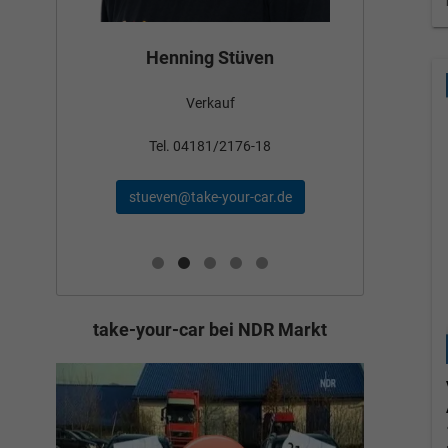
Bün
Henning Stüven
Verkauf
nden
Tel
Tel. 04181/2176-18
schae
stueven@take-your-car.de
de
take-your-car bei NDR Markt