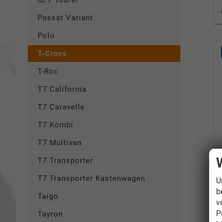
ID.7 Tourer
Passat Variant
Polo
T-Cross
T-Roc
T7 California
T7 Caravelle
T7 Kombi
T7 Multivan
T7 Transporter
T7 Transporter Kastenwagen
U
b
Taigo
v
P
Tayron