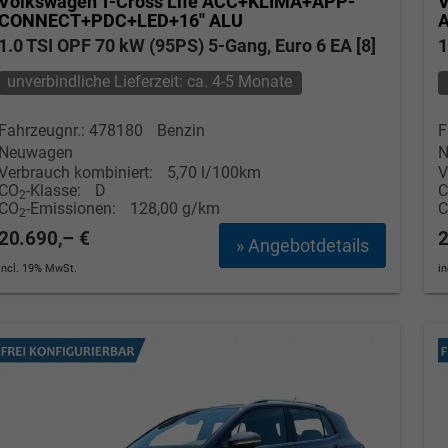
Volkswagen T-Cross
Life ACC+KLIMA+APP-
V
CONNECT+PDC+LED+16'' ALU
1.0 TSI OPF 70 kW (95PS) 5-Gang, Euro 6 EA [8]
1
unverbindliche Lieferzeit: ca. 4-5 Monate
Fahrzeugnr.: 478180
Benzin
F
Neuwagen
N
Verbrauch kombiniert:
5,70 l/100km
V
CO
-Klasse:
D
2
CO
-Emissionen:
128,00 g/km
2
20.690,– €
2
» Angebotdetails
incl. 19% MwSt.
i