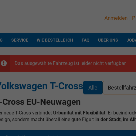
Anmelden
P
NG
SERVICE
WIE BESTELLE ICH
FAQ
ÜBER UNS
JOB
Das ausgewählte Fahrzeug ist leider nicht verfügbar.
olkswagen T-Cross
Alle
Bestellfahr
-Cross EU-Neuwagen
r neue T-Cross verbindet
Urbanität mit Flexibilität
. Er beeindru
sign, sondern macht überall eine gute Figur:
in der Stadt, im A