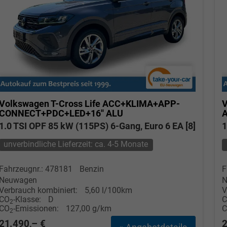
Volkswagen T-Cross
Life ACC+KLIMA+APP-
V
CONNECT+PDC+LED+16'' ALU
1.0 TSI OPF 85 kW (115PS) 6-Gang, Euro 6 EA [8]
1
unverbindliche Lieferzeit: ca. 4-5 Monate
Fahrzeugnr.: 478181
Benzin
F
Neuwagen
N
Verbrauch kombiniert:
5,60 l/100km
V
CO
-Klasse:
D
2
CO
-Emissionen:
127,00 g/km
2
21.490,– €
2