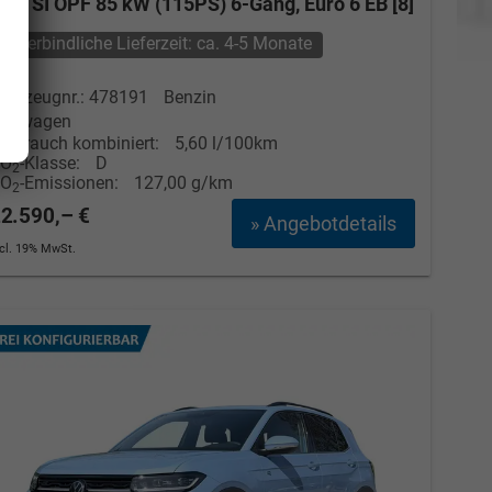
.0 TSI OPF 85 kW (115PS) 6-Gang, Euro 6 EB [8]
unverbindliche Lieferzeit: ca. 4-5 Monate
ahrzeugnr.: 478191
Benzin
euwagen
erbrauch kombiniert:
5,60 l/100km
CO
-Klasse:
D
2
CO
-Emissionen:
127,00 g/km
2
2.590,– €
» Angebotdetails
ncl. 19% MwSt.