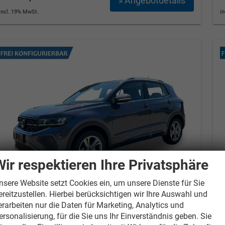
» Angebotdetails
incl. 19% MwSt.
i
Wir respektieren Ihre Privatsphäre
nsere Website setzt Cookies ein, um unsere Dienste für Sie
ereitzustellen. Hierbei berücksichtigen wir Ihre Auswahl und
Volkswagen T-Cross
Style IQ.LIGHT
V
erarbeiten nur die Daten für Marketing, Analytics und
MATRIX+ACC+APP+17'' ALU
ersonalisierung, für die Sie uns Ihr Einverständnis geben. Sie