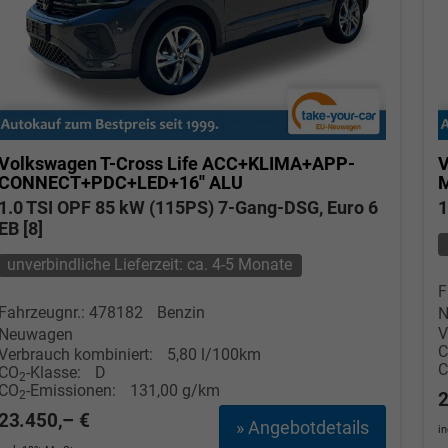
Volkswagen T-Cross
Life ACC+KLIMA+APP-
V
CONNECT+PDC+LED+16'' ALU
1.0 TSI OPF 85 kW (115PS) 7-Gang-DSG, Euro 6
1
EB [8]
unverbindliche Lieferzeit: ca. 4-5 Monate
F
Fahrzeugnr.: 478182
Benzin
N
V
Neuwagen
Verbrauch kombiniert:
5,80 l/100km
CO
-Klasse:
D
2
CO
-Emissionen:
131,00 g/km
2
2
23.450,– €
» Angebotdetails
i