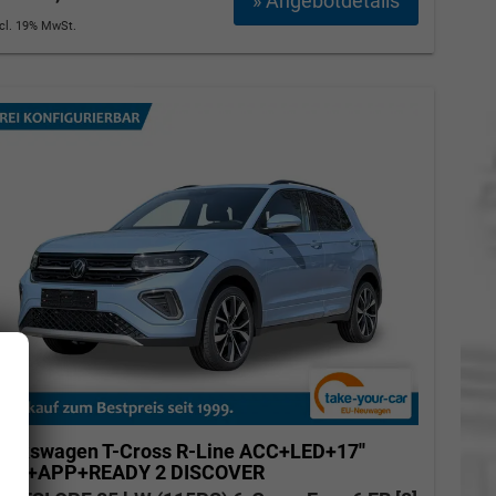
» Angebotdetails
ncl. 19% MwSt.
olkswagen T-Cross
R-Line ACC+LED+17''
ALU+APP+READY 2 DISCOVER