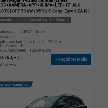
olkswagen T-Cross
Limited (Life+)
ACC+KAMERA+APP+KLIMA+LED+17'' ALU
.0 TSI OPF 70 kW (95PS) 5-Gang, Euro 6 EA [8]
unverbindliche Lieferzeit: ca. 4-5 Monate
ahrzeugnr.: 478184
Benzin
euwagen
erbrauch kombiniert:
5,70 l/100km
CO
-Klasse:
D
2
CO
-Emissionen:
128,00 g/km
2
0.750,– €
» Angebotdetails
ncl. 19% MwSt.