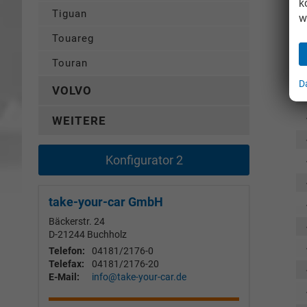
k
Tiguan
w
I
Touareg
Touran
D
VOLVO
WEITERE
Konfigurator 2
take-your-car GmbH
Bäckerstr. 24
D-21244
Buchholz
Telefon:
04181/2176-0
Telefax:
04181/2176-20
E-Mail:
info@take-your-car.de