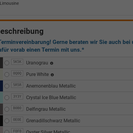
Limousine
eschreibung
Terminvereinbarung! Gerne beraten wir Sie auch bei u
afür vorab einen Termin mit uns.*
5K5K
Uranograu
0Q0Q
Pure White
5R5R
Anemonenblau Metallic
3Y3Y
Crystal Ice Blue Metallic
B0B0
Delfingrau Metallic
0E0E
Grenadillschwarz Metallic
F0F0
Oyster Silver Metallic