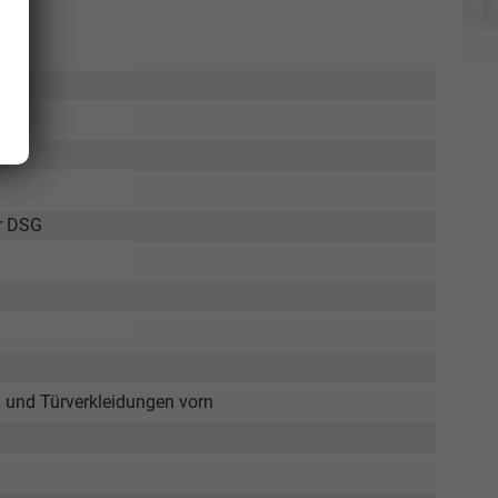
ür DSG
l und Türverkleidungen vorn