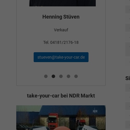
Bün
Henning Stüven
Verkauf
nden
Tel
Tel. 04181/2176-18
schae
stueven@take-your-car.de
de
S
take-your-car bei NDR Markt