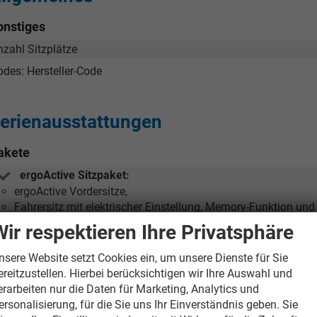
onstiges
nzahl Sitzplätze
odes: Hersteller-Code
erienausstattungen
akete
ergoActive Sitzpaket:
ergoActive Vordersitze,
Fahrersitz mit elektrischer Einstellung, Memory-Funktion un
Lendenwirbelstützen vorn, auf Fahrerseite elektrisch einstell
Wir respektieren Ihre Privatsphäre
Sitzmittelbahnen der Vordersitze und der äußeren Rücksitzplä
nsere Website setzt Cookies ein, um unsere Dienste für Sie
Winter-Paket:
ereitzustellen. Hierbei berücksichtigen wir Ihre Auswahl und
Sitzheizung vorne,
erarbeiten nur die Daten für Marketing, Analytics und
Lenkradheizung
ersonalisierung, für die Sie uns Ihr Einverständnis geben. Sie
Nur Serie für eTSI Motoren, muss bei TSI- und TDI-Motoren als E