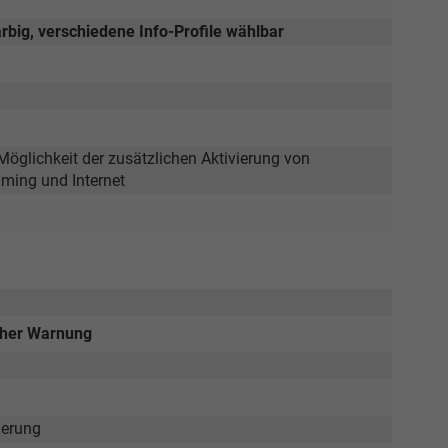
arbig, verschiedene Info-Profile wählbar
Elvedin Calakovic
Verkauf
Tel. 04181/2176-27
öglichkeit der zusätzlichen Aktivierung von
calakovic@take-your-car.de
aming und Internet
scher Warnung
ierung