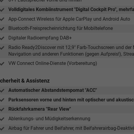
Volldigitales Kombiinstrument "Digital Cockpit Pro", mehrf
Tom Wollschläger
yamin Schael
App-Connect Wireless für Apple CarPlay und Android Auto
Bluetooth-Freisprecheinrichtung für Mobiltelefone
Verkauf
Verkauf
Digitaler Radioempfang DAB+
Tel. 04181/2176-21
. 04181/2176-24
Radio Ready2Discover mit 12,9" Farb-Touchscreen und der M
Navigation und anderen Funktionen (gegen Aufpreis!), Stre
wollschlaeger@take-your-car.de
l@take-your-car.de
VW Connect Online-Dienste (Vorbereitung)
icherheit & Assistenz
Automatischer Abstandstempomat "ACC"
Parksensoren vorne und hinten mit optischer und akusti
Rückfahrkamera "Rear View"
Ablenkungs- und Müdigkeitserkennung
Airbag für Fahrer und Beifahrer, mit Beifahrerairbag-Deaktiv