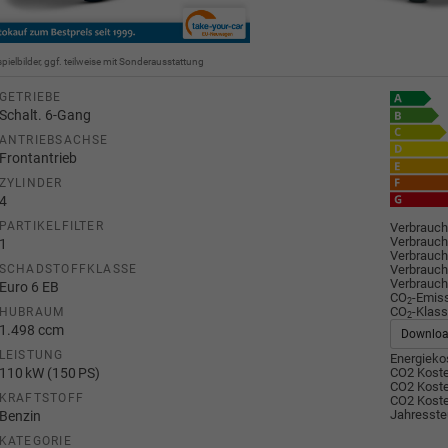
spielbilder, ggf. teilweise mit Sonderausstattung
GETRIEBE
Schalt. 6-Gang
ANTRIEBSACHSE
Frontantrieb
ZYLINDER
4
PARTIKELFILTER
Verbrauch
Verbrauch
1
Verbrauch
Verbrauch
SCHADSTOFFKLASSE
Verbrauch
Euro 6 EB
CO
-Emis
2
CO
-Klass
HUBRAUM
2
1.498 ccm
Downlo
LEISTUNG
Energiekos
110 kW (150 PS)
CO2 Koste
CO2 Koste
KRAFTSTOFF
CO2 Koste
Jahresste
Benzin
KATEGORIE