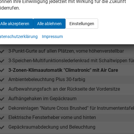
önnen Ihre Einwilligung jederzeit mit Wirkung für die Zukunft
iderrufen.
nnen
12V-Steckdose im Gepäckraum
Alle akzeptieren
Alle ablehnen
Einstellungen
2 LED-Leseleuchten vorn und 2 hinten
atenschutzerklärung
Impressum
3 Kopfstützen hinten
3-Punkt-Gurte auf allen Plätzen, vorne höhenverstellbar
3-Speichen-Multifunktionslederlenkrad mit Schaltwippen f
3-Zonen-Klimaautomatik "Climatronic" mit Air Care
Ambientebeleuchtung Plus 30-farbig
Aufbewahrungsfach an der Rückseite der Vordersitze
Aufhängehaken im Gepäckraum
Dekoreinlagen "Nature Cross Brushed" für Instrumententafe
Elektrische Fensterheber vorne und hinten
Gepäckraumabdeckung und Beleuchtung