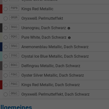
P8P8
Kings Red Metallic
0R0R
Oryxweiß Perlmutteffekt
5KA1
Uranograu, Dach Schwarz
0QA1
Pure White, Dach Schwarz
5RA1
Anemonenblau Metallic, Dach Schwarz
3YA1
Crystal Ice Blue Metallic, Dach Schwarz
B0A1
Delfingrau Metallic, Dach Schwarz
F0A1
Oyster Silver Metallic, Dach Schwarz
P8A1
Kings Red Metallic, Dach Schwarz
0RA1
Oryxweiß Perlmutteffekt, Dach Schwarz
llgemeines