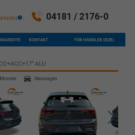
04181 / 2176-0
arkplatz
0
ANGEBOTE
KONTAKT
FÜR HÄNDLER (B2B)
CO+ACC+17'' ALU
6 Monate
Neuwagen