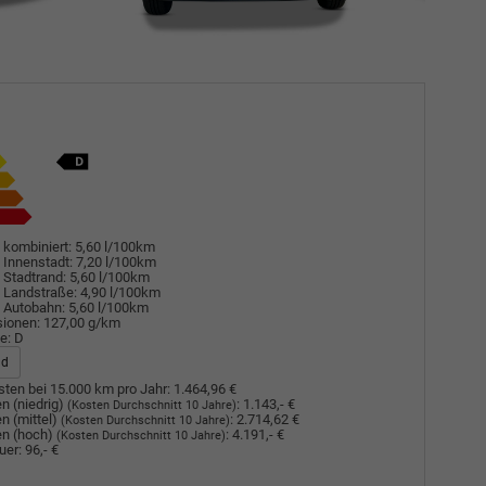
 kombiniert:
5,60 l/100km
 Innenstadt:
7,20 l/100km
 Stadtrand:
5,60 l/100km
 Landstraße:
4,90 l/100km
 Autobahn:
5,60 l/100km
sionen:
127,00 g/km
e:
D
ad
ten bei 15.000 km pro Jahr:
1.464,96 €
n (niedrig)
:
1.143,- €
(Kosten Durchschnitt 10 Jahre)
n (mittel)
:
2.714,62 €
(Kosten Durchschnitt 10 Jahre)
n (hoch)
:
4.191,- €
(Kosten Durchschnitt 10 Jahre)
uer:
96,- €