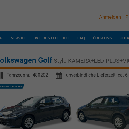
Anmelden
P
NG
SERVICE
WIE BESTELLE ICH
FAQ
ÜBER UNS
JOB
olkswagen Golf
Style KAMERA+LED-PLUS+VI
Fahrzeugnr.:
480202
unverbindliche Lieferzeit: ca. 