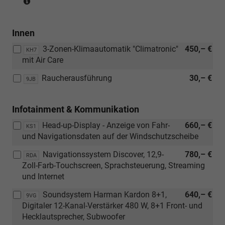
für
eTSI)
Innen
3-Zonen-Klimaautomatik "Climatronic"
450,– €
KH7
mit Air Care
Raucherausführung
30,– €
9JB
Infotainment & Kommunikation
Head-up-Display - Anzeige von Fahr-
660,– €
KS1
und Navigationsdaten auf der Windschutzscheibe
Navigationssystem Discover, 12,9-
780,– €
RDA
Zoll-Farb-Touchscreen, Sprachsteuerung, Streaming
und Internet
Soundsystem Harman Kardon 8+1,
640,– €
9VG
Digitaler 12-Kanal-Verstärker 480 W, 8+1 Front- und
Hecklautsprecher, Subwoofer