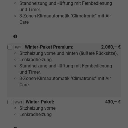
Standheizung und -lüftung mit Fernbedienung
und Timer,
3-Zonen-Klimaautomatik "Climatronic" mit Air
Care
(Nur
in
Winter-Paket Premium:
2.060,– €
Verbinding
PW4
Sitzheizung vorne und hinten (äußere Rücksitze),
mit:
Lenkradheizung,
[W51]
Standheizung und -lüftung mit Fernbedienung
Sonderangebotspaket
und Timer,
"Komfort")
3-Zonen-Klimaautomatik "Climatronic" mit Air
Care
Winter-Paket:
430,– €
WW1
Sitzheizung vorne,
Lenkradheizung
(Serie