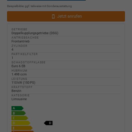
Beispielbilder, ggf. teilweise mit Sonderausstattung
Jetzt anrufen
GETRIEBE
Doppelkupplungsgetriebe (DSG)
ANTRIEBSACHSE
Frontantrieb
ZYLINDER
4
PARTIKELFILTER
1
SCHADSTOFFKLASSE
Euro 6 EB
HUBRAUM
1.498 ccm
LEISTUNG
110 kW (150 PS)
KRAFTSTOFF
Benzin
KATEGORIE
Limousine