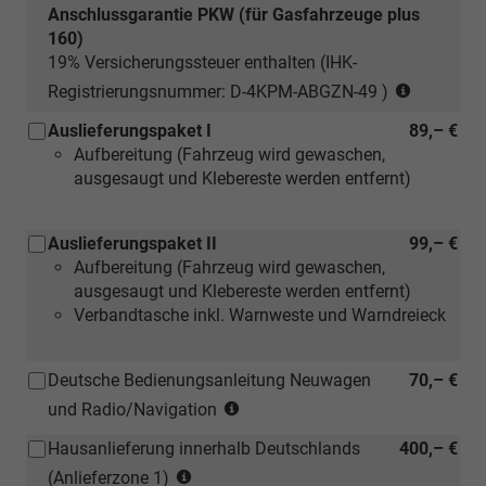
Anschlussgarantie PKW (für Gasfahrzeuge plus
160)
19% Versicherungssteuer enthalten (IHK-
(nur
Registrierungsnummer: D-4KPM-ABGZN-49 )
für
Auslieferungspaket I
89,– €
Neuwage
Aufbereitung (Fahrzeug wird gewaschen,
ausgesaugt und Klebereste werden entfernt)
Auslieferungspaket II
99,– €
Aufbereitung (Fahrzeug wird gewaschen,
ausgesaugt und Klebereste werden entfernt)
Verbandtasche inkl. Warnweste und Warndreieck
Deutsche Bedienungsanleitung Neuwagen
70,– €
(Hinweis:
und Radio/Navigation
Kann
Hausanlieferung innerhalb Deutschlands
400,– €
auch
(Anlieferzonen
bei
(Anlieferzone 1)