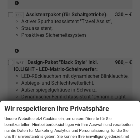
(Nur
für
Assistenzpaket (für Schaltgetriebe):
330,– €
DSG-
PF5
Aktiver Spurhalteassistent "Travel Assist",
Getriebe)
Stauassistent,
Proaktives Sicherheitssystem
(Nur
für
Design-Paket "Black Style" inkl.
980,– €
Schaltgetriebe)
WBT
IQ.LIGHT - LED-Matrix-Scheinwerfer:
LED-Rückleuchten mit dynamischer Blinkleuchte,
Abbiege- und Schlechtwetterlicht,
Außenspiegelgehäuse in Schwarz,
Dynamischer Fernlichtassistent "Dynamic Light
Assist",
Wir respektieren Ihre Privatsphäre
IQ.LIGHT - LED-Matrix-Scheinwerfer in schwarz,
Leuchtweitenregulierung dynamisch, mit
Unsere Website setzt Cookies ein, um unsere Dienste für Sie
dynamischem Kurvenfahrlicht,
bereitzustellen. Hierbei berücksichtigen wir Ihre Auswahl und verarbeiten
nur die Daten für Marketing, Analytics und Personalisierung, für die Sie
Volkswagen Logo vorn, Leiste zwischen den
uns Ihr Einverständnis geben. Sie können Ihre Einwilligung jederzeit mit
Scheinwerfern sowie Türgriffmulden beleuchtet