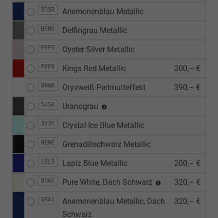
5R5R
Anemonenblau Metallic
B0B0
Delfingrau Metallic
F0F0
Oyster Silver Metallic
P8P8
Kings Red Metallic
200,– €
0R0R
Oryxweiß Perlmutteffekt
390,– €
5K5K
Uranograu
3Y3Y
Crystal Ice Blue Metallic
0E0E
Grenadillschwarz Metallic
L9L9
Lapiz Blue Metallic
200,– €
0QA1
Pure White, Dach Schwarz
320,– €
5RA1
Anemonenblau Metallic, Dach
320,– €
Schwarz