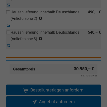
siehe
einem
Detail-
Karte)
deutschen
Foto
Hausanlieferung innerhalb Deutschlands
490,– €
(ausgenommen
Händler
(Anlieferzonen
Inselanlieferungen)
(Anlieferzone 2)
kostengünstiger
siehe
nachbestellt
Detail-
Karte)
werden)
Foto
Hausanlieferung innerhalb Deutschlands
540,– €
(ausgenommen
(Anlieferzonen
Inselanlieferungen)
(Anlieferzone 3)
siehe
Detail-
Karte)
Foto
(ausgenommen
Inselanlieferungen)
30.950,– €
Gesamtpreis
incl. 19% MwSt.
Bestellunterlagen anfordern
Angebot anfordern