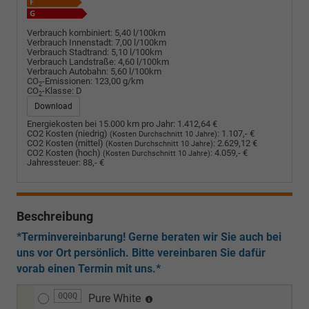
Verbrauch kombiniert:
5,40 l/100km
Verbrauch Innenstadt:
7,00 l/100km
Verbrauch Stadtrand:
5,10 l/100km
Verbrauch Landstraße:
4,60 l/100km
Verbrauch Autobahn:
5,60 l/100km
CO
-Emissionen:
123,00 g/km
2
CO
-Klasse:
D
2
Download
Energiekosten bei 15.000 km pro Jahr:
1.412,64 €
CO2 Kosten (niedrig)
:
1.107,- €
(Kosten Durchschnitt 10 Jahre)
CO2 Kosten (mittel)
:
2.629,12 €
(Kosten Durchschnitt 10 Jahre)
CO2 Kosten (hoch)
:
4.059,- €
(Kosten Durchschnitt 10 Jahre)
Jahressteuer:
88,- €
Beschreibung
*Terminvereinbarung! Gerne beraten wir Sie auch bei
uns vor Ort persönlich. Bitte vereinbaren Sie dafür
vorab einen Termin mit uns.*
0Q0Q
Pure White