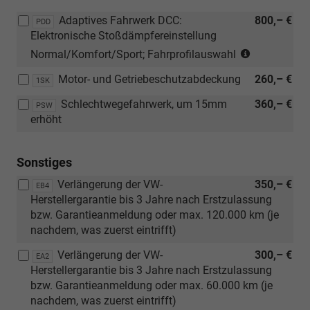
Adaptives Fahrwerk DCC:
800,– €
PDD
Elektronische Stoßdämpfereinstellung 
(nur
Normal/Komfort/Sport; Fahrprofilauswahl
in
Motor- und Getriebeschutzabdeckung
260,– €
Verbindung
1SK
mit
Schlechtwegefahrwerk, um 15mm
360,– €
PSW
110
erhöht
KW
TDI
oder
Sonstiges
TSI
Verlängerung der VW-
350,– €
EB4
Motorisieru
Herstellergarantie bis 3 Jahre nach Erstzulassung
oder
bzw. Garantieanmeldung oder max. 120.000 km (je
eHybrid)
nachdem, was zuerst eintrifft)
Verlängerung der VW-
300,– €
EA2
Herstellergarantie bis 3 Jahre nach Erstzulassung
bzw. Garantieanmeldung oder max. 60.000 km (je
nachdem, was zuerst eintrifft)