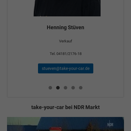
Bünyamin Schael
Verkauf
Tel. 04181/2176-24
schael@take-your-car.de
take-your-car bei NDR Markt