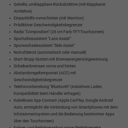
Geteilte, umklappbare Rücksitzlehne (mit klappbarer
Armlehne)
Einparkhilfe vorne/hinten (mit Warnton)
Prädiktiver Geschwindigkeitsbegrenzer
Radio "Composition" (26 cm Farb-TFT-Touchscreen)
Spurhalteassistent "Lane Assist"
Spurwechselassistent "Side Assist"
Notrufdienst (automatisch oder manuell)
Start-Stopp-System mit Bremsenergierückgewinnung
Scheibenbremsen vorne und hinten
Abstandsregeltempomat (ACC) mit
Geschwindigkeitsbegrenzer
Telefonvorbereitung "Bluetooth" (induktives Laden,
Kompatibilität beim Händler erfragen)
Kabelloses App-Connect (Apple CarPlay, Google Android
Auto, ermöglicht die Verbindung von Smartphones mit dem
Infotainmentsystem und die Bedienung bestimmter Apps
über den Touchscreen)
Fahrer- und Beifahrerairbag vorne (Beifahrerseite