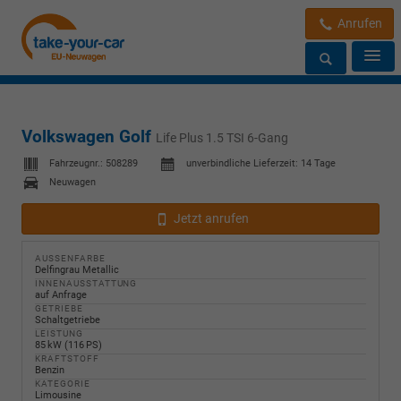
Anrufen
Volkswagen Golf
Life Plus 1.5 TSI 6-Gang
Fahrzeugnr.:
508289
unverbindliche Lieferzeit:
14 Tage
Neuwagen
Jetzt anrufen
AUSSENFARBE
Delfingrau Metallic
INNENAUSSTATTUNG
auf Anfrage
GETRIEBE
Schaltgetriebe
LEISTUNG
85 kW (116 PS)
KRAFTSTOFF
Benzin
KATEGORIE
Limousine