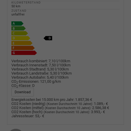
KILOMETERSTAND
50 km
ZUSTAND
unfallfrei
Verbrauch kombiniert:
7,10 l/100km
Verbrauch Innenstadt:
7,50 l/100km
Verbrauch Stadtrand:
5,30 l/100km
Verbrauch Landstraße:
5,30 l/100km
Verbrauch Autobahn:
5,40 l/100km
CO
-Emissionen:
121,00 g/km
2
CO
-Klasse:
D
2
Download
Energiekosten bei 15.000 km pro Jahr:
1.857,36 €
CO2 Kosten (niedrig)
:
1.089,- €
(Kosten Durchschnitt 10 Jahre)
CO2 Kosten (mittel)
:
2.586,38 €
(Kosten Durchschnitt 10 Jahre)
CO2 Kosten (hoch)
:
3.993,- €
(Kosten Durchschnitt 10 Jahre)
Jahressteuer:
53,- €