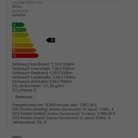
KILOMETERSTAND
50 km
ZUSTAND
unfallfrei
Verbrauch kombiniert:
7,10 l/100km
Verbrauch Innenstadt:
7,50 l/100km
Verbrauch Stadtrand:
5,30 l/100km
Verbrauch Landstraße:
5,30 l/100km
Verbrauch Autobahn:
5,40 l/100km
CO
-Emissionen:
121,00 g/km
2
CO
-Klasse:
D
2
Download
Energiekosten bei 15.000 km pro Jahr:
1.857,36 €
CO2 Kosten (niedrig)
:
1.089,- €
(Kosten Durchschnitt 10 Jahre)
CO2 Kosten (mittel)
:
2.586,38 €
(Kosten Durchschnitt 10 Jahre)
CO2 Kosten (hoch)
:
3.993,- €
(Kosten Durchschnitt 10 Jahre)
Jahressteuer:
53,- €