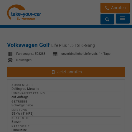
Anrufen
Volkswagen Golf
Life Plus 1.5 TSI 6-Gang
Fahrzeugnr.:
508288
unverbindliche Lieferzeit:
14 Tage
Neuwagen
Jetzt anrufen
AUSSENFARBE
Delfingrau Metallic
INNENAUSSTATTUNG
auf Anfrage
GETRIEBE
Schaltgetriebe
LEISTUNG
85 kW (116 PS)
KRAFTSTOFF
Benzin
KATEGORIE
Limousine