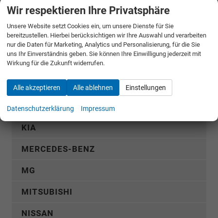
Wir respektieren Ihre Privatsphäre
FIAT
Unsere Website setzt Cookies ein, um unsere Dienste für Sie
bereitzustellen. Hierbei berücksichtigen wir Ihre Auswahl und verarbeiten
FORD
nur die Daten für Marketing, Analytics und Personalisierung, für die Sie
uns Ihr Einverständnis geben. Sie können Ihre Einwilligung jederzeit mit
GWM
Wirkung für die Zukunft widerrufen.
HYUNDAI
Alle akzeptieren
Alle ablehnen
Einstellungen
KGM
Datenschutzerklärung
Impressum
KIA
MERCEDES-BENZ
MG
MITSUBISHI
NISSAN