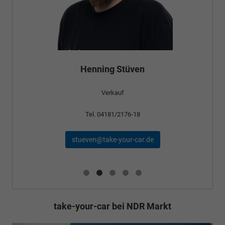
Henning Stüven
Verkauf
Tel. 04181/2176-18
stueven@take-your-car.de
take-your-car bei NDR Markt