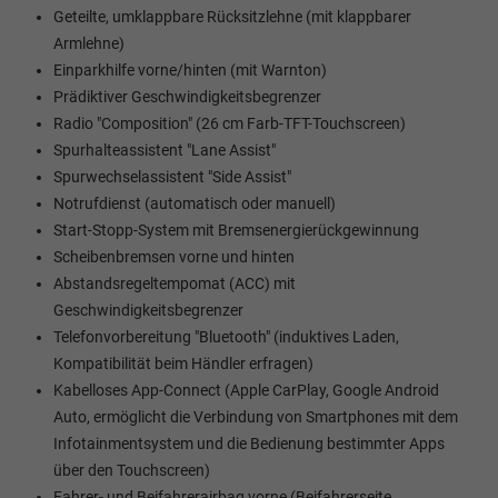
Geteilte, umklappbare Rücksitzlehne (mit klappbarer
Armlehne)
Einparkhilfe vorne/hinten (mit Warnton)
Prädiktiver Geschwindigkeitsbegrenzer
Radio "Composition" (26 cm Farb-TFT-Touchscreen)
Spurhalteassistent "Lane Assist"
Spurwechselassistent "Side Assist"
Notrufdienst (automatisch oder manuell)
Start-Stopp-System mit Bremsenergierückgewinnung
Scheibenbremsen vorne und hinten
Abstandsregeltempomat (ACC) mit
Geschwindigkeitsbegrenzer
Telefonvorbereitung "Bluetooth" (induktives Laden,
Kompatibilität beim Händler erfragen)
Kabelloses App-Connect (Apple CarPlay, Google Android
Auto, ermöglicht die Verbindung von Smartphones mit dem
Infotainmentsystem und die Bedienung bestimmter Apps
über den Touchscreen)
Fahrer- und Beifahrerairbag vorne (Beifahrerseite