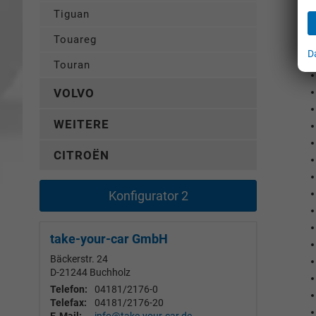
Tiguan
Touareg
D
Touran
VOLVO
WEITERE
CITROËN
Konfigurator 2
take-your-car GmbH
Bäckerstr. 24
D-21244
Buchholz
Telefon:
04181/2176-0
Telefax:
04181/2176-20