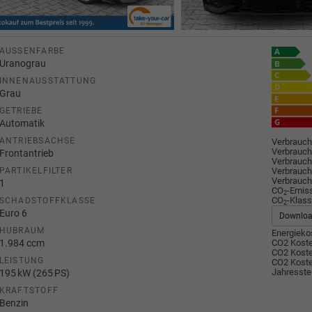
AUSSENFARBE
Uranograu
INNENAUSSTATTUNG
Grau
GETRIEBE
Automatik
ANTRIEBSACHSE
Verbrauch
Verbrauch
Frontantrieb
Verbrauch
Verbrauch
PARTIKELFILTER
Verbrauch
1
CO
-Emis
2
CO
-Klass
SCHADSTOFFKLASSE
2
Euro 6
Downlo
HUBRAUM
Energiekos
1.984 ccm
CO2 Koste
CO2 Koste
LEISTUNG
CO2 Koste
Jahresste
195 kW (265 PS)
KRAFTSTOFF
Benzin