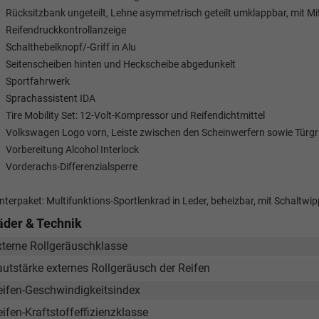
Rücksitzbank ungeteilt, Lehne asymmetrisch geteilt umklappbar, mit Mi
Reifendruckkontrollanzeige
Schalthebelknopf/-Griff in Alu
Seitenscheiben hinten und Heckscheibe abgedunkelt
Sportfahrwerk
Sprachassistent IDA
Tire Mobility Set: 12-Volt-Kompressor und Reifendichtmittel
Volkswagen Logo vorn, Leiste zwischen den Scheinwerfern sowie Türgr
Vorbereitung Alcohol Interlock
Vorderachs-Differenzialsperre
nterpaket: Multifunktions-Sportlenkrad in Leder, beheizbar, mit Schaltwi
äder & Technik
xterne Rollgeräuschklasse
autstärke externes Rollgeräusch der Reifen
eifen-Geschwindigkeitsindex
ifen-Kraftstoffeffizienzklasse