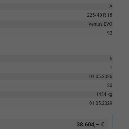
A
225/40 R 18
Elvedin Calakovic
Ventus EVO
92
Verkauf
Tel. 04181/2176-27
5
calakovic@take-your-car.de
1
01.05.2026
20
1454 kg
01.05.2029
38.604,– €