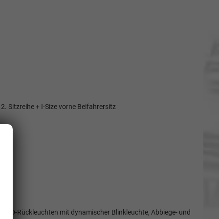
. Sitzreihe + I-Size vorne Beifahrersitz
 3D-LED-Rückleuchten mit dynamischer Blinkleuchte, Abbiege- und