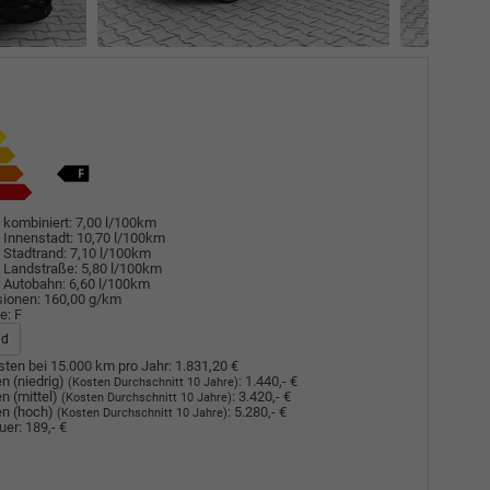
 kombiniert:
7,00 l/100km
 Innenstadt:
10,70 l/100km
 Stadtrand:
7,10 l/100km
 Landstraße:
5,80 l/100km
 Autobahn:
6,60 l/100km
sionen:
160,00 g/km
e:
F
ad
ten bei 15.000 km pro Jahr:
1.831,20 €
n (niedrig)
:
1.440,- €
(Kosten Durchschnitt 10 Jahre)
n (mittel)
:
3.420,- €
(Kosten Durchschnitt 10 Jahre)
n (hoch)
:
5.280,- €
(Kosten Durchschnitt 10 Jahre)
uer:
189,- €