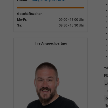
E-Mail:
info@take-your-car.de
Geschäftszeiten
Mo-Fr:
09:00 - 18:00 Uhr
Sa:
09:30 - 13:30 Uhr
Ihre Ansprechpartner
Wi
R
E
L
R
Re