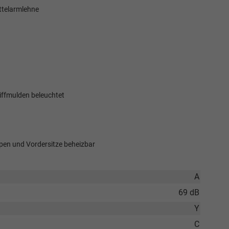
ttelarmlehne
iffmulden beleuchtet
ppen und Vordersitze beheizbar
A
69 dB
Y
C