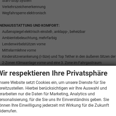
Start-Stop System
Verkehrszeichenerkennung
Wegfahrsperre elektronisch
NNENAUSSTATTUNG UND KOMFORT:
Außenspiegel elektrisch einstell-, anklapp-, beheizbar
Ambientebeleuchtung, mehrfarbig
Lendenwirbelstützen vorne
Mittelarmlehne vorne
Kindersitzverankerung (I-Size) und Top Tether in den äußeren Sitzen der 2
2-Zonen Klimaanlage vorne und eine 3. Zone im Fahrgastraum
Ledersportmultifunktionslenkrad, beheizbar mit Tiptronic
Wir respektieren Ihre Privatsphäre
Schlüsselloses Startsystem ""Keyless Start""
Sportsitze vorne
nsere Website setzt Cookies ein, um unsere Dienste für Sie
Vordersitze beheizbar
ereitzustellen. Hierbei berücksichtigen wir Ihre Auswahl und
erarbeiten nur die Daten für Marketing, Analytics und
Vordersitze mit Höheneinstellung
ersonalisierung, für die Sie uns Ihr Einverständnis geben. Sie
önnen Ihre Einwilligung jederzeit mit Wirkung für die Zukunft
XTRAS:
iderrufen.
Design-Paket ""Black Style"" inkl. IQ.LIGHT - LED-Matrix-Scheinwerfer: