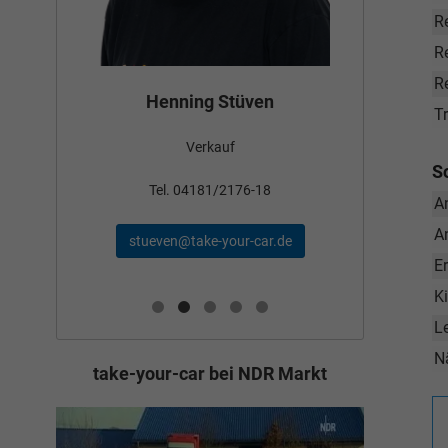
R
R
Re
Bün
Henning Stüven
T
Verkauf
nden
S
Tel
Tel. 04181/2176-18
A
A
schae
stueven@take-your-car.de
de
E
K
L
N
take-your-car bei NDR Markt