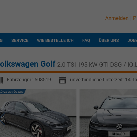
Anmelden
P
NG
SERVICE
WIE BESTELLE ICH
FAQ
ÜBER UNS
JOB
olkswagen Golf
2.0 TSI 195 kW GTI DSG / IQ
Fahrzeugnr.:
508519
unverbindliche Lieferzeit:
14 T