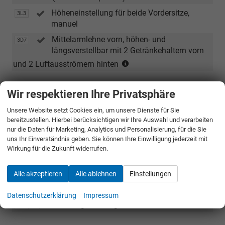
Höheneinstellung für beide Vordersitze,
3L3
manuel
Mittelarmlehne vorn, höhen- und
3D7
längsverstellbar mit 2 Getränkehaltern vorn
(nur
und 2 Luftausströmern hinten
in
Verbindung
Infotainment & Kommunikation
Wir respektieren Ihre Privatsphäre
mit
[U9E]
2 USB-Schnittstellen (Typ C) in der
U9E
Unsere Website setzt Cookies ein, um unsere Dienste für Sie
USB-
Mittelkonsole vorne, 2 USB-Ladebuchsen
bereitzustellen. Hierbei berücksichtigen wir Ihre Auswahl und verarbeiten
Anschlüsse)
nur die Daten für Marketing, Analytics und Personalisierung, für die Sie
(nur
(Typ C) an der Mittelarmlehne hinten)
uns Ihr Einverständnis geben. Sie können Ihre Einwilligung jederzeit mit
in
App-Connect inklusive App-Connect Wireless
Wirkung für die Zukunft widerrufen.
9WJ
Verbindung
für Apple CarPlay/Android Auto
mit
Alle akzeptieren
Alle ablehnen
Einstellungen
[3D7]
Mittelarmlehne)
Außen
Datenschutzerklärung
Impressum
Stoßfänger in Wagenfarbe lackiert
2J1