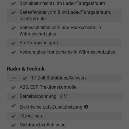
Schiebetür rechts, im Lade-/Fahrgastraum
Seitenfenster vorn & im Lade-/Fahrgastraum,
rechts & links
Seitenscheiben vorn und Heckscheibe in
Wärmeschutzglas
Stoßfänger in grau
Verbundglas-Frontscheibe in Wärmeschutzglas
Räder & Technik
17 Zoll Stahlräder, Schwarz
ZCM
ABS, ESP, Traktionskontrolle
Betriebsspannung 12 V
(nur
Elektrische Luft-Zusatzheizung
in
HU/AU neu
Verbindung
mit
Nichtraucher-Fahrzeug