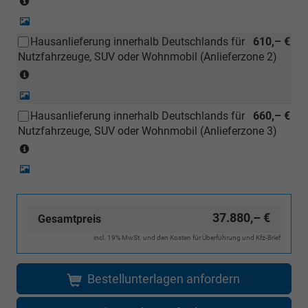
Händler
siehe
kostengünstiger
Detail-
Karte)
Foto
nachbestellt
Hausanlieferung innerhalb Deutschlands für
610,– €
(Ausgenommen
werden)
Nutzfahrzeuge, SUV oder Wohnmobil (Anlieferzone 2)
Inselanlieferungen)
(Anlieferzonen
siehe
Detail-
Karte)
Foto
Hausanlieferung innerhalb Deutschlands für
660,– €
(Ausgenommen
Nutzfahrzeuge, SUV oder Wohnmobil (Anlieferzone 3)
Inselanlieferungen)
(Anlieferzonen
siehe
Detail-
Karte)
Foto
(Ausgenommen
Inselanlieferungen)
37.880,– €
Gesamtpreis
incl. 19% MwSt. und den Kosten für Überführung und Kfz-Brief
Bestellunterlagen anfordern