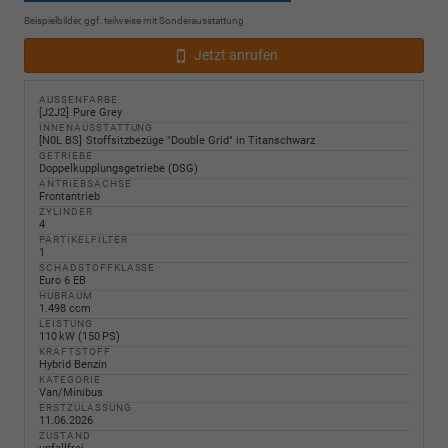
Beispielbilder, ggf. teilweise mit Sonderausstattung
Jetzt anrufen
AUSSENFARBE
J2J2
Pure Grey
INNENAUSSTATTUNG
N0L BS
Stoffsitzbezüge "Double Grid" in Titanschwarz
GETRIEBE
Doppelkupplungsgetriebe (DSG)
ANTRIEBSACHSE
Frontantrieb
ZYLINDER
4
PARTIKELFILTER
1
SCHADSTOFFKLASSE
Euro 6 EB
HUBRAUM
1.498 ccm
LEISTUNG
110 kW (150 PS)
KRAFTSTOFF
Hybrid Benzin
KATEGORIE
Van/Minibus
ERSTZULASSUNG
11.06.2026
ZUSTAND