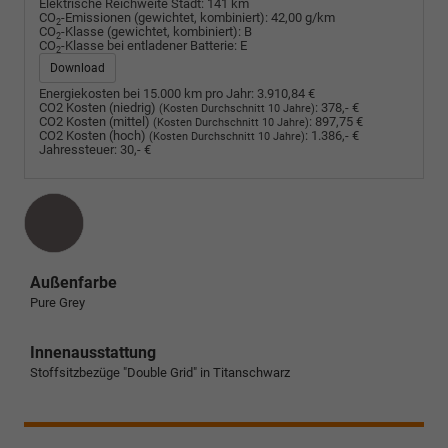
Elektrische Reichweite Stadt:
141 km
CO
-Emissionen (gewichtet, kombiniert):
42,00 g/km
2
CO
-Klasse (gewichtet, kombiniert):
B
2
CO
-Klasse bei entladener Batterie:
E
2
Download
Energiekosten bei 15.000 km pro Jahr:
3.910,84 €
CO2 Kosten (niedrig)
:
378,- €
(Kosten Durchschnitt 10 Jahre)
CO2 Kosten (mittel)
:
897,75 €
(Kosten Durchschnitt 10 Jahre)
CO2 Kosten (hoch)
:
1.386,- €
(Kosten Durchschnitt 10 Jahre)
Jahressteuer:
30,- €
Außenfarbe
Pure Grey
Innenausstattung
Stoffsitzbezüge "Double Grid" in Titanschwarz