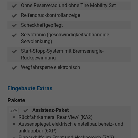
TDI-
Ohne Reserverad und ohne Tire Mobility Set
Modellen)
Reifendruckkontrollanzeige
Scheckheftgepflegt
Servotronic (geschwindigkeitsabhängige
Servolenkung)
Start-Stopp-System mit Bremsenergie-
Rückgewinnung
Wegfahrsperre elektronisch
Eingebaute Extras
Pakete
Assistenz-Paket
ZVA
Rückfahrkamera 'Rear View' (KA2)
Aussenspiegel, elektrisch einstellbar, beheiz- und
anklappbar (6XP)
Einparkhilfe im Front und Heckbereich (7X2)