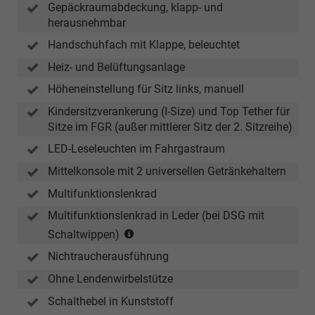
Gepäckraumabdeckung, klapp- und
herausnehmbar
Handschuhfach mit Klappe, beleuchtet
Heiz- und Belüftungsanlage
Höheneinstellung für Sitz links, manuell
Kindersitzverankerung (I-Size) und Top Tether für
Sitze im FGR (außer mittlerer Sitz der 2. Sitzreihe)
LED-Leseleuchten im Fahrgastraum
Mittelkonsole mit 2 universellen Getränkehaltern
Multifunktionslenkrad
Multifunktionslenkrad in Leder (bei DSG mit
(nur
Schaltwippen)
in
Nichtraucherausführung
Verbindung
mit
Ohne Lendenwirbelstütze
DSG-
Schalthebel in Kunststoff
Getriebe)