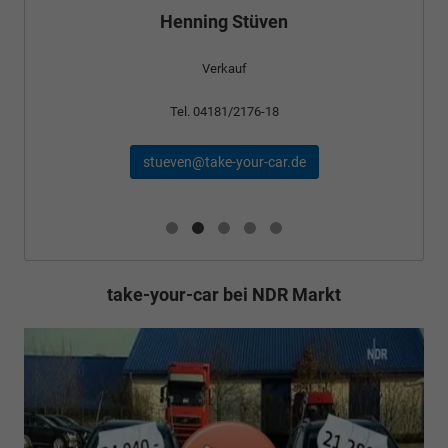
Henning Stüven
Verkauf
Tel. 04181/2176-18
stueven@take-your-car.de
take-your-car bei NDR Markt