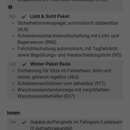
(nur
in
Licht & Sicht Paket
PL5
Verbindung
Sicherheitsinnenspiegel, automatisch abblendbar
mit
(4L6)
1.5
Scheibenwischer-Intervallschaltung mit Licht- und
TSI
Regensensor (8N6)
PHEV)
Fahrlichtschaltung automatisch, mit Tagfahrlicht
sowie Begrüßungs- und Verabschiedungslicht (9I5)
Winter-Paket Basis
ZVC
Sitzheizung für Sitze im Fahrerhaus, links und
rechts, getrennt regelbar (4A3)
Scheibenwaschdüsen vorn beheizbar (9T1)
Waschwasserstandanzeige mit vergrößertem
Waschwasserbehälter (8X7)
Innen
Gepäck-Auffangnetz im Fahrgast-/Laderaum
3CB
(3 Aufnahmepunkte)