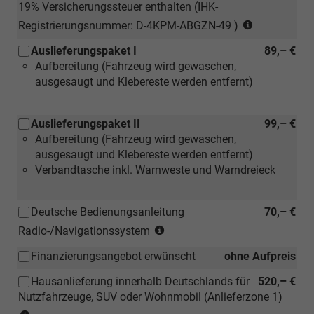
19% Versicherungssteuer enthalten (IHK-
(nur
Registrierungsnummer: D-4KPM-ABGZN-49 )
für
Auslieferungspaket I
89,– €
Neuwagen)
Aufbereitung (Fahrzeug wird gewaschen,
ausgesaugt und Klebereste werden entfernt)
Auslieferungspaket II
99,– €
Aufbereitung (Fahrzeug wird gewaschen,
ausgesaugt und Klebereste werden entfernt)
Verbandtasche inkl. Warnweste und Warndreieck
Deutsche Bedienungsanleitung
70,– €
(Hinweis:
Radio-/Navigationssystem
Kann
Finanzierungsangebot erwünscht
ohne Aufpreis
auch
bei
Hausanlieferung innerhalb Deutschlands für
520,– €
einem
Nutzfahrzeuge, SUV oder Wohnmobil (Anlieferzone 1)
deutschen
(Anlieferzonen