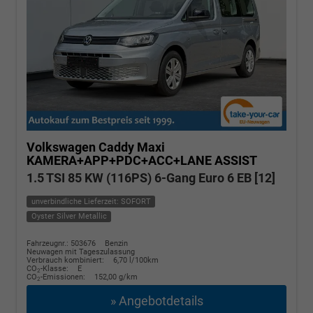
Volkswagen Caddy Maxi
KAMERA+APP+PDC+ACC+LANE ASSIST
1.5 TSI 85 KW (116PS) 6-Gang Euro 6 EB [12]
unverbindliche Lieferzeit: SOFORT
Oyster Silver Metallic
Fahrzeugnr.: 503676
Benzin
Neuwagen mit Tageszulassung
Verbrauch kombiniert:
6,70 l/100km
CO
-Klasse:
E
2
CO
-Emissionen:
152,00 g/km
2
» Angebotdetails