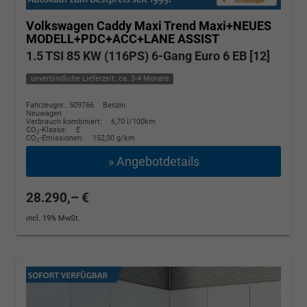
Volkswagen Caddy Maxi
Trend Maxi+NEUES
MODELL+PDC+ACC+LANE ASSIST
1.5 TSI 85 KW (116PS) 6-Gang Euro 6 EB [12]
unverbindliche Lieferzeit: ca. 3-4 Monate
Fahrzeugnr.: 509766
Benzin
Neuwagen
Verbrauch kombiniert:
6,70 l/100km
CO
-Klasse:
E
2
CO
-Emissionen:
152,00 g/km
2
» Angebotdetails
28.290,– €
incl. 19% MwSt.