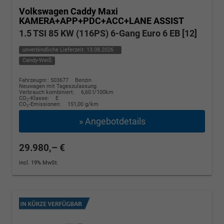
Volkswagen Caddy Maxi
KAMERA+APP+PDC+ACC+LANE ASSIST
1.5 TSI 85 KW (116PS) 6-Gang Euro 6 EB [12]
unverbindliche Lieferzeit:
13.08.2026
Candy-Weiß
Fahrzeugnr.: 503677
Benzin
Neuwagen mit Tageszulassung
Verbrauch kombiniert:
6,60 l/100km
CO
-Klasse:
E
2
CO
-Emissionen:
151,00 g/km
2
» Angebotdetails
29.980,– €
incl. 19% MwSt.