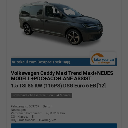
Volkswagen Caddy Maxi
Trend Maxi+NEUES
MODELL+PDC+ACC+LANE ASSIST
1.5 TSI 85 KW (116PS) DSG Euro 6 EB [12]
unverbindliche Lieferzeit: ca. 3-4 Monate
Fahrzeugnr.: 509767
Benzin
Neuwagen
Verbrauch kombiniert:
6,80 l/100km
CO
-Klasse:
E
2
CO
-Emissionen:
154,00 g/km
2