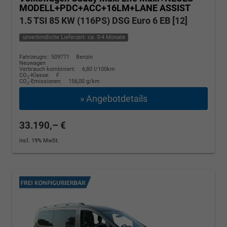
MODELL+PDC+ACC+16LM+LANE ASSIST
1.5 TSI 85 KW (116PS) DSG Euro 6 EB [12]
unverbindliche Lieferzeit: ca. 3-4 Monate
Fahrzeugnr.: 509771
Benzin
Neuwagen
Verbrauch kombiniert:
6,80 l/100km
CO
-Klasse:
F
2
CO
-Emissionen:
156,00 g/km
2
» Angebotdetails
33.190,– €
incl. 19% MwSt.