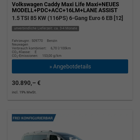
Volkswagen Caddy Maxi
Life Maxi+NEUES
MODELL+PDC+ACC+16LM+LANE ASSIST
1.5 TSI 85 KW (116PS) 6-Gang Euro 6 EB [12]
unverbindliche Lieferzeit: ca. 3-4 Monate
Fahrzeugnr.: 509770
Benzin
Neuwagen
Verbrauch kombiniert:
6,70 l/100km
CO
-Klasse:
E
2
CO
-Emissionen:
153,00 g/km
2
» Angebotdetails
30.890,– €
incl. 19% MwSt.