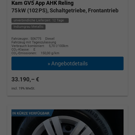
Kam GV5 App AHK Reling
75 kW (102 PS), Schaltgetriebe, Frontantrieb
unverbindliche Lieferzeit:
12 Tage
Indiumgrau Metallic
Fahrzeugnr.: 506775
Diesel
Fahrzeug mit Tageszulassung
Verbrauch kombiniert:
5,70 l/100km
CO
-Klasse:
E
2
CO
-Emissionen:
150,00 g/km
2
» Angebotdetails
33.190,– €
incl. 19% MwSt.