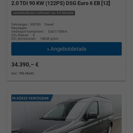
2.0 TDI 90 KW (122PS) DSG Euro 6 EB [12]
unverbindliche Lieferzeit: ca. 3-4 Monate
Fahrzeugnr.: 509765
Diesel
Neuwagen
Verbrauch kombiniert:
5,60 l/100km
CO
-Klasse:
E
2
CO
-Emissionen:
148,00 g/km
2
» Angebotdetails
34.390,– €
incl. 19% MwSt.