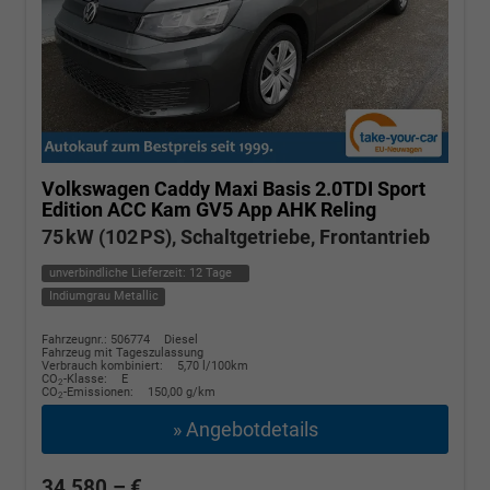
Volkswagen Caddy Maxi
Basis 2.0TDI Sport
Edition ACC Kam GV5 App AHK Reling
75 kW (102 PS), Schaltgetriebe, Frontantrieb
unverbindliche Lieferzeit:
12 Tage
Indiumgrau Metallic
Fahrzeugnr.: 506774
Diesel
Fahrzeug mit Tageszulassung
Verbrauch kombiniert:
5,70 l/100km
CO
-Klasse:
E
2
CO
-Emissionen:
150,00 g/km
2
» Angebotdetails
34.580,– €