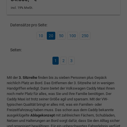
incl. 19% MwSt.
Datensätze pro Seite:
10
20
50
100
250
Seiten:
1
2
3
Mit der
3. Sitzreihe
finden bis zu sieben Personen plus Gepäck
reichlich Platz an Bord. Das Entfernen der 3. Sitzreihe ist in wenigen
Handgriffen erledigt. Dann bietet der Volkswagen Caddy Maxi Ihnen
noch mehr Platz für alles, was Sie und Ihre Familie benötigen. Der
Caddy Maxi ist trotz seiner Größe agil und sparsam. Mit der VW-
typischen Qualität bringt er alles mit, was ein Familien- oder
Freizeitfahrzeug haben muss. Das schon aus dem Caddy bekannte
ausgeklügelte
Ablagekonzept
mit zahlreichen Fächern, Schubladen,
Netzen und Halterungen an Bord sorgt dafür, dass Sie den Alltag sicher
und organisiert bewältigen. Für ein unbeschwertes Fahrerlebnis verfügt