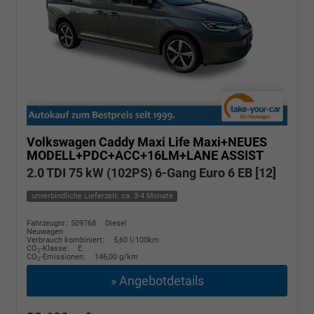
Volkswagen Caddy Maxi
Life Maxi+NEUES
MODELL+PDC+ACC+16LM+LANE ASSIST
2.0 TDI 75 kW (102PS) 6-Gang Euro 6 EB [12]
unverbindliche Lieferzeit: ca. 3-4 Monate
Fahrzeugnr.: 509768
Diesel
Neuwagen
Verbrauch kombiniert:
5,60 l/100km
CO
-Klasse:
E
2
CO
-Emissionen:
146,00 g/km
2
» Angebotdetails