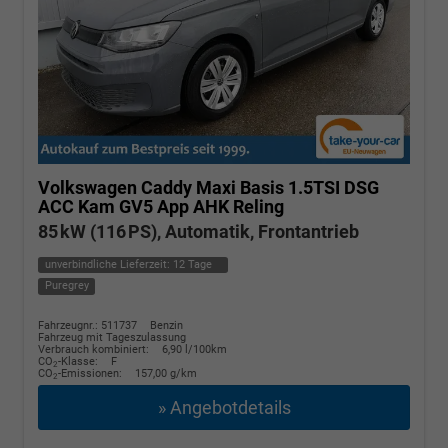
Volkswagen Caddy Maxi
Basis 1.5TSI DSG
ACC Kam GV5 App AHK Reling
85 kW (116 PS), Automatik, Frontantrieb
unverbindliche Lieferzeit:
12 Tage
Puregrey
Fahrzeugnr.: 511737
Benzin
Fahrzeug mit Tageszulassung
Verbrauch kombiniert:
6,90 l/100km
CO
-Klasse:
F
2
CO
-Emissionen:
157,00 g/km
2
» Angebotdetails