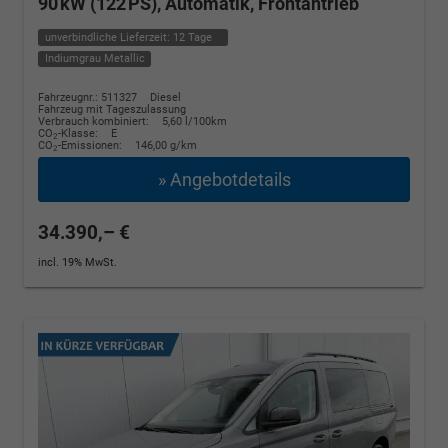
90 kW (122 PS), Automatik, Frontantrieb
unverbindliche Lieferzeit:
12 Tage
Indiumgrau Metallic
Fahrzeugnr.: 511327
Diesel
Fahrzeug mit Tageszulassung
Verbrauch kombiniert:
5,60 l/100km
CO
-Klasse:
E
2
CO
-Emissionen:
146,00 g/km
2
» Angebotdetails
34.390,– €
incl. 19% MwSt.