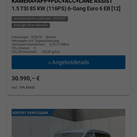
KAMERA+APP+PDC+ACC+LANE ASSIST
1.5 TSI 85 KW (116PS) 6-Gang Euro 6 EB [12]
unverbindliche Lieferzeit: SOFORT
Starlight Blue Metallic
Fahrzeugnr.: 503675
Benzin
Neuwagen mit Tageszulassung
Verbrauch kombiniert:
6,70 l/100km
CO
-Klasse:
E
2
CO
-Emissionen:
152,00 g/km
2
» Angebotdetails
30.990,– €
incl. 19% MwSt.