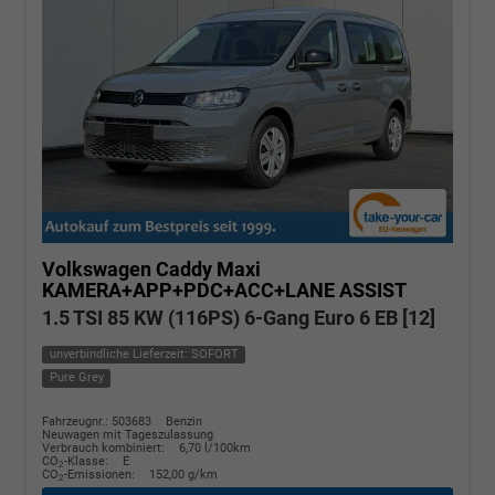
Volkswagen Caddy Maxi
KAMERA+APP+PDC+ACC+LANE ASSIST
1.5 TSI 85 KW (116PS) 6-Gang Euro 6 EB [12]
unverbindliche Lieferzeit: SOFORT
Pure Grey
Fahrzeugnr.: 503683
Benzin
Neuwagen mit Tageszulassung
Verbrauch kombiniert:
6,70 l/100km
CO
-Klasse:
E
2
CO
-Emissionen:
152,00 g/km
2