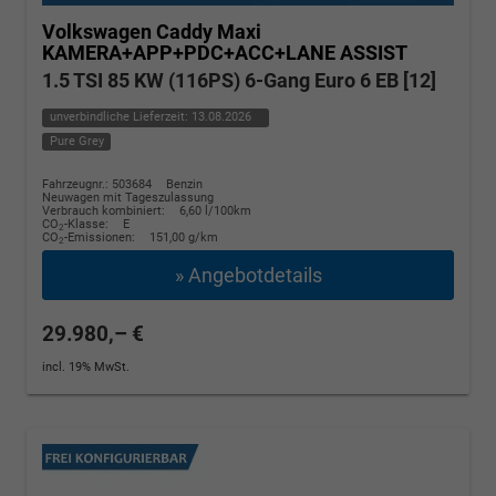
Volkswagen Caddy Maxi
KAMERA+APP+PDC+ACC+LANE ASSIST
1.5 TSI 85 KW (116PS) 6-Gang Euro 6 EB [12]
unverbindliche Lieferzeit:
13.08.2026
Pure Grey
Fahrzeugnr.: 503684
Benzin
Neuwagen mit Tageszulassung
Verbrauch kombiniert:
6,60 l/100km
CO
-Klasse:
E
2
CO
-Emissionen:
151,00 g/km
2
» Angebotdetails
29.980,– €
incl. 19% MwSt.