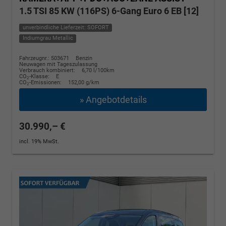
1.5 TSI 85 KW (116PS) 6-Gang Euro 6 EB [12]
unverbindliche Lieferzeit: SOFORT
Indiumgrau Metallic
Fahrzeugnr.: 503671
Benzin
Neuwagen mit Tageszulassung
Verbrauch kombiniert:
6,70 l/100km
CO
-Klasse:
E
2
CO
-Emissionen:
152,00 g/km
2
» Angebotdetails
30.990,– €
incl. 19% MwSt.