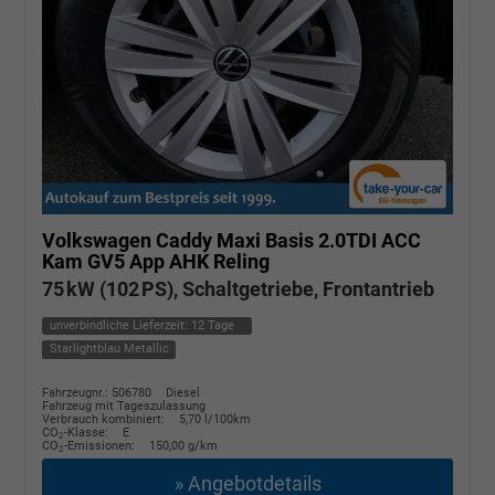
Volkswagen Caddy Maxi
Basis 2.0TDI ACC
Kam GV5 App AHK Reling
75 kW (102 PS), Schaltgetriebe, Frontantrieb
unverbindliche Lieferzeit:
12 Tage
Starlightblau Metallic
Fahrzeugnr.: 506780
Diesel
Fahrzeug mit Tageszulassung
Verbrauch kombiniert:
5,70 l/100km
CO
-Klasse:
E
2
CO
-Emissionen:
150,00 g/km
2
» Angebotdetails