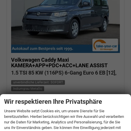
Volkswagen Caddy Maxi
KAMERA+APP+PDC+ACC+LANE ASSIST
1.5 TSI 85 KW (116PS) 6-Gang Euro 6 EB [12],
unverbindliche Lieferzeit: SOFORT
Indiumgrau Metallic
Wir respektieren Ihre Privatsphäre
Fahrzeugnr.: 503672
Benzin
Neuwagen mit Tageszulassung
Verbrauch kombiniert:
6,70 l/100km
Unsere Website setzt Cookies ein, um unsere Dienste für Sie
CO
-Klasse:
E
2
CO
-Emissionen:
152,00 g/km
2
bereitzustellen. Hierbei berücksichtigen wir Ihre Auswahl und verarbeiten
nur die Daten für Marketing, Analytics und Personalisierung, für die Sie
» Angebotdetails
uns Ihr Einverständnis geben. Sie können Ihre Einwilligung jederzeit mit