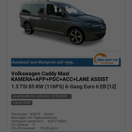
Volkswagen Caddy Maxi
KAMERA+APP+PDC+ACC+LANE ASSIST
1.5 TSI 85 KW (116PS) 6-Gang Euro 6 EB [12]
unverbindliche Lieferzeit:
13.08.2026
Candy-Weiß
Fahrzeugnr.: 503679
Benzin
Neuwagen mit Tageszulassung
Verbrauch kombiniert:
6,60 l/100km
CO
-Klasse:
E
2
CO
-Emissionen:
151,00 g/km
2