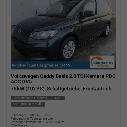
Volkswagen Caddy
Basis 2.0 TDI Kamera PDC
ACC GV5
75 kW (102 PS), Schaltgetriebe, Frontantrieb
unverbindliche Lieferzeit:
12 Tage
Starlightblau Metallic
Fahrzeugnr.: 508506
Diesel
Fahrzeug mit Tageszulassung
Verbrauch kombiniert:
5,70 l/100km
CO
-Klasse:
E
2