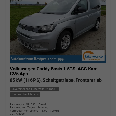
Volkswagen Caddy
Basis 1.5TSI ACC Kam
GV5 App
85 kW (116 PS), Schaltgetriebe, Frontantrieb
unverbindliche Lieferzeit:
12 Tage
Oystersilber Metallic
Fahrzeugnr.: 511330
Benzin
Fahrzeug mit Tageszulassung
Verbrauch kombiniert:
6,90 l/100km
CO
-Klasse:
F
2