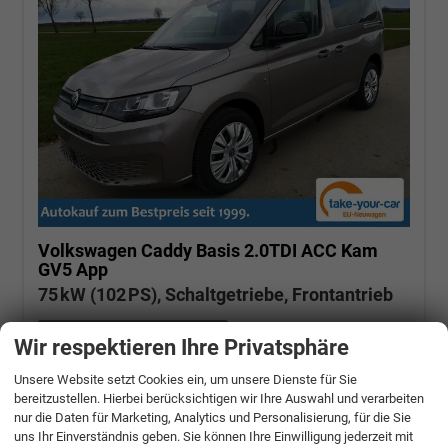
Volkswagen Caddy
Basis 2.0TDI ACC Kam
GV5 App
75 kW (102 PS), Schaltgetriebe, Frontantrieb
unverbindliche Lieferzeit:
12 Tage
Wir respektieren Ihre Privatsphäre
Mojave Beige Metallic
Unsere Website setzt Cookies ein, um unsere Dienste für Sie
Fahrzeugnr.: 503685
Diesel
bereitzustellen. Hierbei berücksichtigen wir Ihre Auswahl und verarbeiten
Fahrzeug mit Tageszulassung
Verbrauch kombiniert:
5,70 l/100km
nur die Daten für Marketing, Analytics und Personalisierung, für die Sie
CO
-Klasse:
E
2
uns Ihr Einverständnis geben. Sie können Ihre Einwilligung jederzeit mit
CO
-Emissionen:
150,00 g/km
2