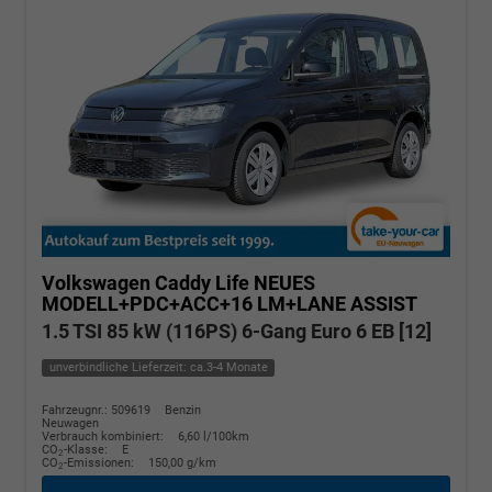
Volkswagen Caddy
Life NEUES
MODELL+PDC+ACC+16 LM+LANE ASSIST
1.5 TSI 85 kW (116PS) 6-Gang Euro 6 EB [12]
unverbindliche Lieferzeit: ca.3-4 Monate
Fahrzeugnr.: 509619
Benzin
Neuwagen
Verbrauch kombiniert:
6,60 l/100km
CO
-Klasse:
E
2
CO
-Emissionen:
150,00 g/km
2