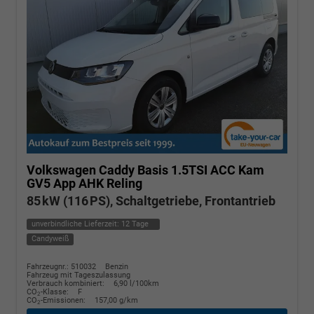
Volkswagen Caddy
Basis 1.5TSI ACC Kam
GV5 App AHK Reling
85 kW (116 PS), Schaltgetriebe, Frontantrieb
unverbindliche Lieferzeit:
12 Tage
Candyweiß
Fahrzeugnr.: 510032
Benzin
Fahrzeug mit Tageszulassung
Verbrauch kombiniert:
6,90 l/100km
CO
-Klasse:
F
2
CO
-Emissionen:
157,00 g/km
2