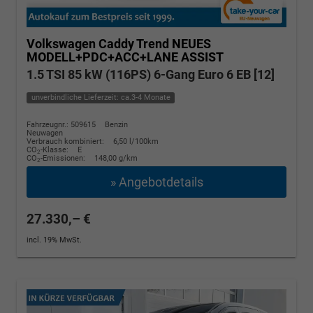
Volkswagen Caddy
Trend NEUES
MODELL+PDC+ACC+LANE ASSIST
1.5 TSI 85 kW (116PS) 6-Gang Euro 6 EB [12]
unverbindliche Lieferzeit: ca.3-4 Monate
Fahrzeugnr.: 509615
Benzin
Neuwagen
Verbrauch kombiniert:
6,50 l/100km
CO
-Klasse:
E
2
CO
-Emissionen:
148,00 g/km
2
» Angebotdetails
27.330,– €
incl. 19% MwSt.