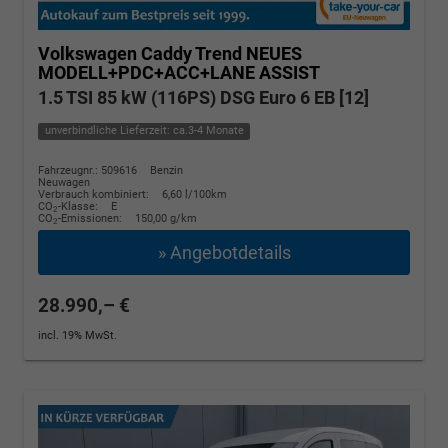
Volkswagen Caddy
Trend NEUES
MODELL+PDC+ACC+LANE ASSIST
1.5 TSI 85 kW (116PS) DSG Euro 6 EB [12]
unverbindliche Lieferzeit: ca.3-4 Monate
Fahrzeugnr.: 509616
Benzin
Neuwagen
Verbrauch kombiniert:
6,60 l/100km
CO
-Klasse:
E
2
CO
-Emissionen:
150,00 g/km
2
» Angebotdetails
28.990,– €
incl. 19% MwSt.