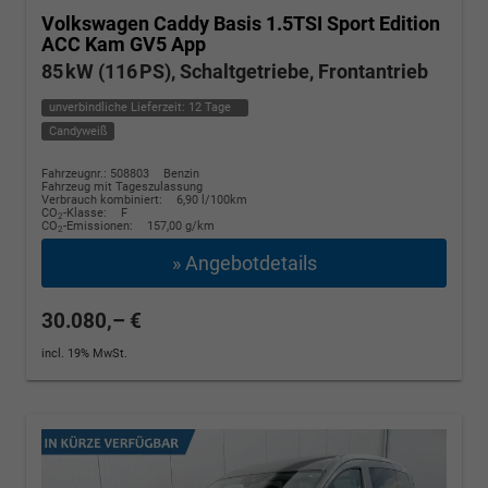
Volkswagen Caddy
Basis 1.5TSI Sport Edition
ACC Kam GV5 App
85 kW (116 PS), Schaltgetriebe, Frontantrieb
unverbindliche Lieferzeit:
12 Tage
Candyweiß
Fahrzeugnr.: 508803
Benzin
Fahrzeug mit Tageszulassung
Verbrauch kombiniert:
6,90 l/100km
CO
-Klasse:
F
2
CO
-Emissionen:
157,00 g/km
2
» Angebotdetails
30.080,– €
incl. 19% MwSt.