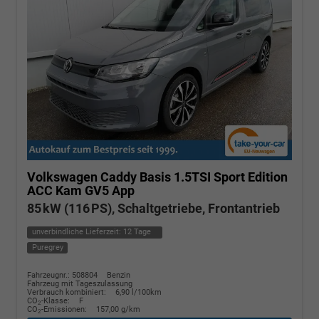
Volkswagen Caddy
Basis 1.5TSI Sport Edition
ACC Kam GV5 App
85 kW (116 PS), Schaltgetriebe, Frontantrieb
unverbindliche Lieferzeit:
12 Tage
Puregrey
Fahrzeugnr.: 508804
Benzin
Fahrzeug mit Tageszulassung
Verbrauch kombiniert:
6,90 l/100km
CO
-Klasse:
F
2
CO
-Emissionen:
157,00 g/km
2