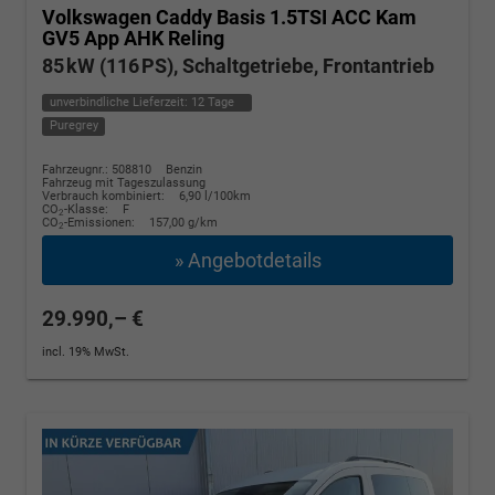
Volkswagen Caddy
Basis 1.5TSI ACC Kam
GV5 App AHK Reling
85 kW (116 PS), Schaltgetriebe, Frontantrieb
unverbindliche Lieferzeit:
12 Tage
Puregrey
Fahrzeugnr.: 508810
Benzin
Fahrzeug mit Tageszulassung
Verbrauch kombiniert:
6,90 l/100km
CO
-Klasse:
F
2
CO
-Emissionen:
157,00 g/km
2
» Angebotdetails
29.990,– €
incl. 19% MwSt.