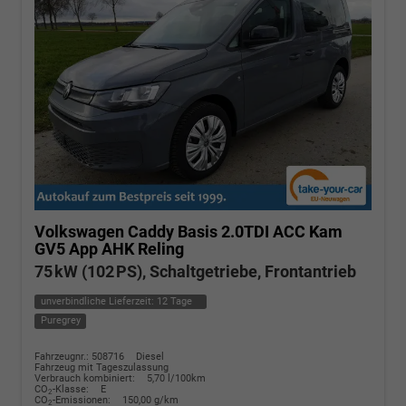
Volkswagen Caddy
Basis 2.0TDI ACC Kam
GV5 App AHK Reling
75 kW (102 PS), Schaltgetriebe, Frontantrieb
unverbindliche Lieferzeit:
12 Tage
Puregrey
Fahrzeugnr.: 508716
Diesel
Fahrzeug mit Tageszulassung
Verbrauch kombiniert:
5,70 l/100km
CO
-Klasse:
E
2
CO
-Emissionen:
150,00 g/km
2