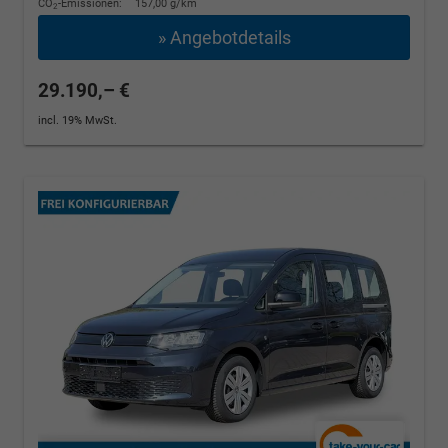
CO
-Emissionen:
157,00 g/km
2
» Angebotdetails
29.190,– €
incl. 19% MwSt.