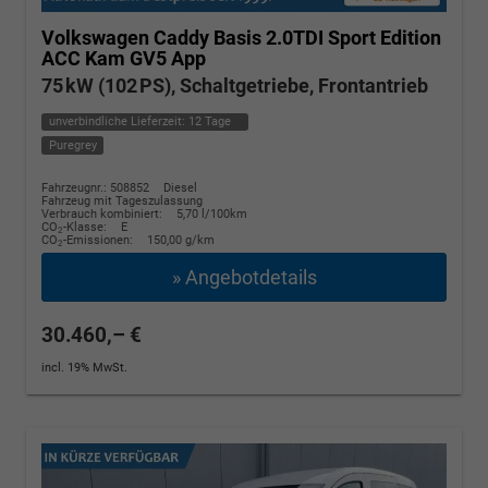
Volkswagen Caddy
Basis 2.0TDI Sport Edition
ACC Kam GV5 App
75 kW (102 PS), Schaltgetriebe, Frontantrieb
unverbindliche Lieferzeit:
12 Tage
Puregrey
Fahrzeugnr.: 508852
Diesel
Fahrzeug mit Tageszulassung
Verbrauch kombiniert:
5,70 l/100km
CO
-Klasse:
E
2
CO
-Emissionen:
150,00 g/km
2
» Angebotdetails
30.460,– €
incl. 19% MwSt.