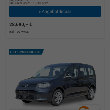
CO
-Klasse:
F
2
CO
-Emissionen:
157,00 g/km
2
» Angebotdetails
28.690,– €
incl. 19% MwSt.