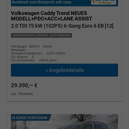
Volkswagen Caddy
Trend NEUES
MODELL+PDC+ACC+LANE ASSIST
2.0 TDI 75 kW (102PS) 6-Gang Euro 6 EB [12]
unverbindliche Lieferzeit: ca.3-4 Monate
Fahrzeugnr.: 509613
Diesel
Neuwagen
Verbrauch kombiniert:
5,30 l/100km
CO
-Klasse:
E
2
CO
-Emissionen:
140,00 g/km
2
» Angebotdetails
29.390,– €
incl. 19% MwSt.