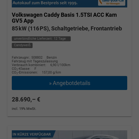
Volkswagen Caddy
Basis 1.5TSI ACC Kam
GV5 App
85 kW (116 PS), Schaltgetriebe, Frontantrieb
unverbindliche Lieferzeit:
12 Tage
Candyweiß
Fahrzeugnr.: 508802
Benzin
Fahrzeug mit Tageszulassung
Verbrauch kombiniert:
6,90 l/100km
CO
-Klasse:
F
2
CO
-Emissionen:
157,00 g/km
2
» Angebotdetails
28.690,– €
incl. 19% MwSt.