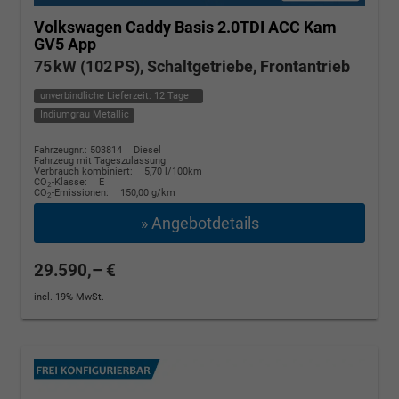
Volkswagen Caddy
Basis 2.0TDI ACC Kam
GV5 App
75 kW (102 PS), Schaltgetriebe, Frontantrieb
unverbindliche Lieferzeit:
12 Tage
Indiumgrau Metallic
Fahrzeugnr.: 503814
Diesel
Fahrzeug mit Tageszulassung
Verbrauch kombiniert:
5,70 l/100km
CO
-Klasse:
E
2
CO
-Emissionen:
150,00 g/km
2
» Angebotdetails
29.590,– €
incl. 19% MwSt.