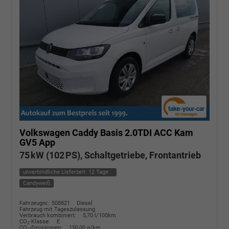
Volkswagen Caddy
Basis 2.0TDI ACC Kam
GV5 App
75 kW (102 PS), Schaltgetriebe, Frontantrieb
unverbindliche Lieferzeit:
12 Tage
Candyweiß
Fahrzeugnr.: 508821
Diesel
Fahrzeug mit Tageszulassung
Verbrauch kombiniert:
5,70 l/100km
CO
-Klasse:
E
2
CO
-Emissionen:
150,00 g/km