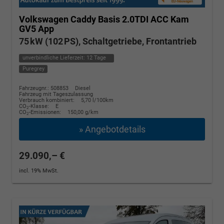
Volkswagen Caddy
Basis 2.0TDI ACC Kam
GV5 App
75 kW (102 PS), Schaltgetriebe, Frontantrieb
unverbindliche Lieferzeit:
12 Tage
Puregrey
Fahrzeugnr.: 508853
Diesel
Fahrzeug mit Tageszulassung
Verbrauch kombiniert:
5,70 l/100km
CO
-Klasse:
E
2
CO
-Emissionen:
150,00 g/km
2
» Angebotdetails
29.090,– €
incl. 19% MwSt.