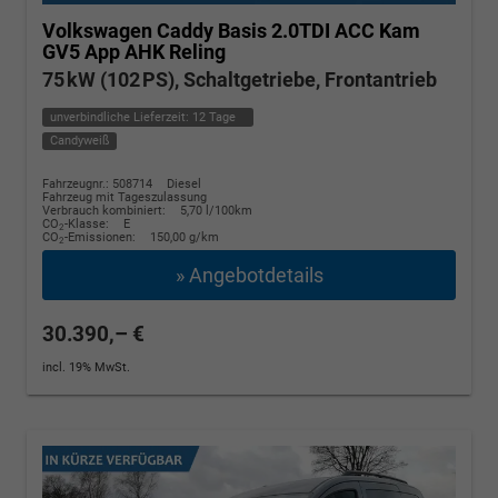
Volkswagen Caddy
Basis 2.0TDI ACC Kam
GV5 App AHK Reling
75 kW (102 PS), Schaltgetriebe, Frontantrieb
unverbindliche Lieferzeit:
12 Tage
Candyweiß
Fahrzeugnr.: 508714
Diesel
Fahrzeug mit Tageszulassung
Verbrauch kombiniert:
5,70 l/100km
CO
-Klasse:
E
2
CO
-Emissionen:
150,00 g/km
2
» Angebotdetails
30.390,– €
incl. 19% MwSt.