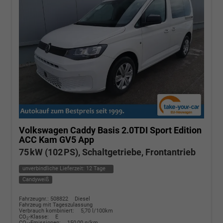
Volkswagen Caddy
Basis 2.0TDI Sport Edition
ACC Kam GV5 App
75 kW (102 PS), Schaltgetriebe, Frontantrieb
unverbindliche Lieferzeit:
12 Tage
Candyweiß
Fahrzeugnr.: 508822
Diesel
Fahrzeug mit Tageszulassung
Verbrauch kombiniert:
5,70 l/100km
CO
-Klasse:
E
2
CO
-Emissionen:
150,00 g/km