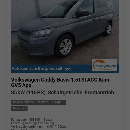
Volkswagen Caddy
Basis 1.5TSI ACC Kam
GV5 App
85 kW (116 PS), Schaltgetriebe, Frontantrieb
unverbindliche Lieferzeit:
12 Tage
Puregrey
Fahrzeugnr.: 508805
Benzin
Fahrzeug mit Tageszulassung
Verbrauch kombiniert:
6,90 l/100km