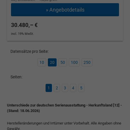
2
» Angebotdetails
30.480,– €
incl. 19% MwSt.
Datensätze pro Seite:
10
20
50
100
250
Seiten:
1
2
3
4
5
Unterschiede zur deutschen Serienausstattung - Herkunftsland [12] -
(Stand: 18.06.2026)
Herstelleränderungen und Irrtümer unter Vorbehalt. Alle Angaben ohne
Gewähr.