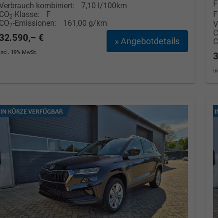
F
Verbrauch kombiniert:
7,10 l/100km
CO
-Klasse:
F
F
2
CO
-Emissionen:
161,00 g/km
V
2
32.590,– €
» Angebotdetails
incl. 19% MwSt.
3
i