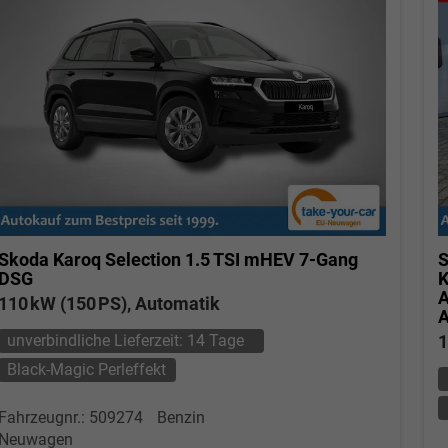
Skoda Karoq
Selection 1.5 TSI mHEV 7-Gang
S
DSG
K
A
110 kW (150 PS), Automatik
A
unverbindliche Lieferzeit:
14 Tage
1
Black-Magic Perleffekt
Fahrzeugnr.: 509274
Benzin
Neuwagen