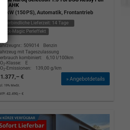
ink AHK
10 kW (150 PS), Automatik, Frontantrieb
unverbindliche Lieferzeit:
14 Tage
Black-Magic Perleffekt
ahrzeugnr.: 509014
Benzin
ahrzeug mit Tageszulassung
erbrauch kombiniert:
6,10 l/100km
CO
-Klasse:
E
2
CO
-Emissionen:
139,00 g/km
2
Elvedin Calakovic
1.377,– €
» Angebotdetails
Verkauf
ncl. 19% MwSt.
VP:
42.490,– €
Tel. 04181/2176-27
calakovic@take-your-car.de