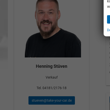
k
w
D
Bün
Henning Stüven
Verkauf
nden
Tel
Tel. 04181/2176-18
schae
stueven@take-your-car.de
de