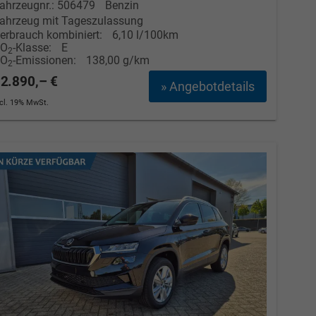
ahrzeugnr.: 506479
Benzin
ahrzeug mit Tageszulassung
erbrauch kombiniert:
6,10 l/100km
CO
-Klasse:
E
2
CO
-Emissionen:
138,00 g/km
2
2.890,– €
» Angebotdetails
ncl. 19% MwSt.