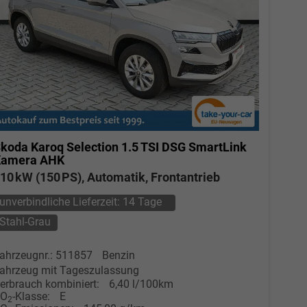
koda Karoq
Selection 1.5 TSI DSG SmartLink
Kamera AHK
10 kW (150 PS), Automatik, Frontantrieb
unverbindliche Lieferzeit:
14 Tage
Stahl-Grau
ahrzeugnr.: 511857
Benzin
ahrzeug mit Tageszulassung
erbrauch kombiniert:
6,40 l/100km
CO
-Klasse:
E
2