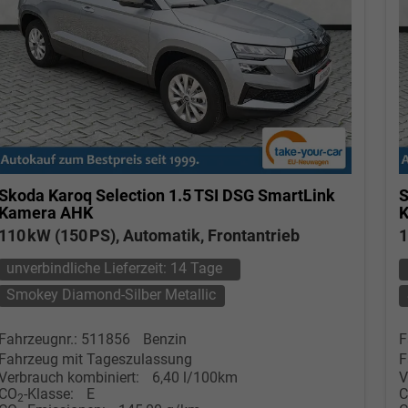
Skoda Karoq
Selection 1.5 TSI DSG SmartLink
S
Kamera AHK
110 kW (150 PS), Automatik, Frontantrieb
1
unverbindliche Lieferzeit:
14 Tage
Smokey Diamond-Silber Metallic
Fahrzeugnr.: 511856
Benzin
F
Fahrzeug mit Tageszulassung
F
Verbrauch kombiniert:
6,40 l/100km
V
CO
-Klasse:
E
2