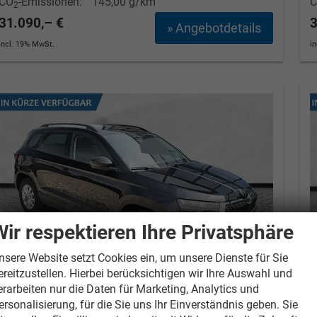
CO
-Emissionen:
145,00 g/km
2
31.090,– €
3
» Angebotdetails
incl. 19% MwSt.
i
Wir respektieren Ihre Privatsphäre
nsere Website setzt Cookies ein, um unsere Dienste für Sie
ereitzustellen. Hierbei berücksichtigen wir Ihre Auswahl und
erarbeiten nur die Daten für Marketing, Analytics und
ersonalisierung, für die Sie uns Ihr Einverständnis geben. Sie
Skoda Karoq
Selection 1.5 TSI DSG SmartLink
S