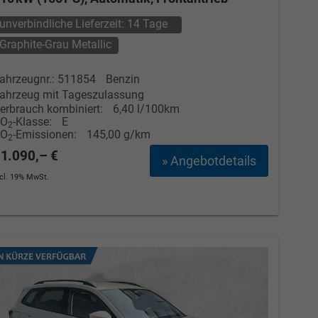
unverbindliche Lieferzeit:
14 Tage
Graphite-Grau Metallic
ahrzeugnr.: 511854
Benzin
ahrzeug mit Tageszulassung
erbrauch kombiniert:
6,40 l/100km
CO
-Klasse:
E
2
CO
-Emissionen:
145,00 g/km
2
1.090,– €
» Angebotdetails
ncl. 19% MwSt.