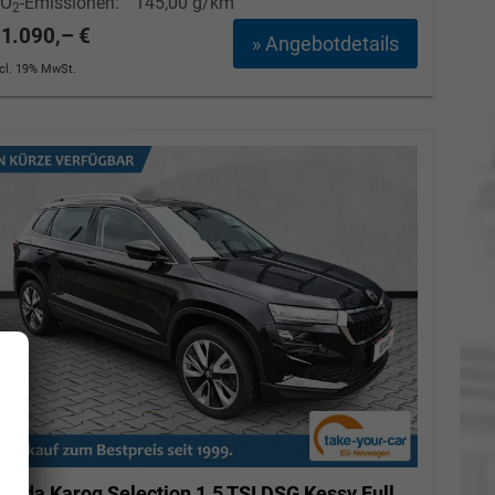
CO
-Emissionen:
145,00 g/km
2
1.090,– €
» Angebotdetails
ncl. 19% MwSt.
koda Karoq
Selection 1.5 TSI DSG Kessy Full