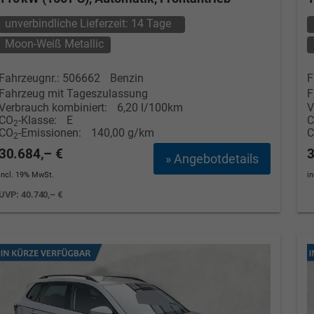
unverbindliche Lieferzeit:
14 Tage
Moon-Weiß Metallic
Fahrzeugnr.: 506662
Benzin
F
Fahrzeug mit Tageszulassung
F
Verbrauch kombiniert:
6,20 l/100km
V
CO
-Klasse:
E
2
CO
-Emissionen:
140,00 g/km
2
30.684,– €
3
» Angebotdetails
incl. 19% MwSt.
i
UVP:
40.740,– €