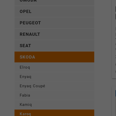
OMODA
OPEL
PEUGEOT
RENAULT
SEAT
SKODA
Elroq
Enyaq
Enyaq Coupé
Fabia
Kamiq
Karoq