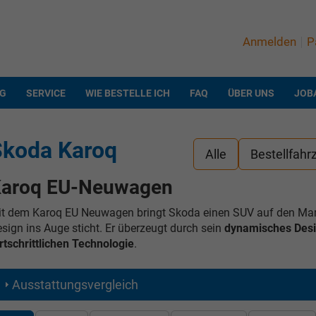
Anmelden
P
NG
SERVICE
WIE BESTELLE ICH
FAQ
ÜBER UNS
JOB
Skoda Karoq
Alle
Bestellfahr
aroq EU-Neuwagen
t dem Karoq EU Neuwagen bringt Skoda einen SUV auf den Markt
sign ins Auge sticht. Er überzeugt durch sein
dynamisches Des
rtschrittlichen Technologie
.
Ausstattungsvergleich