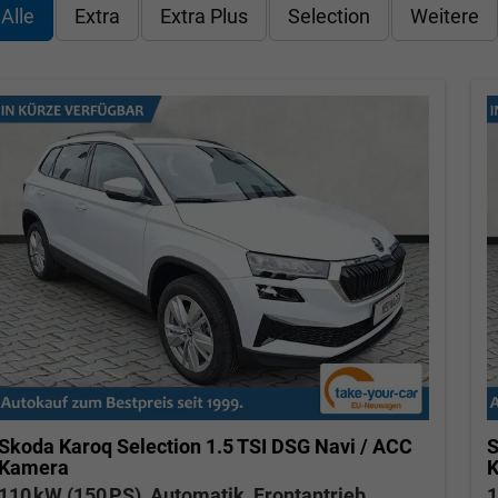
Alle
Extra
Extra Plus
Selection
Weitere
Skoda Karoq
Selection 1.5 TSI DSG Navi / ACC
S
Kamera
110 kW (150 PS), Automatik, Frontantrieb
1