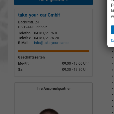
P
k
take-your-car GmbH
w
Bäckerstr. 24
D-21244
Buchholz
Telefon:
04181/2176-0
Telefax:
04181/2176-20
D
E-Mail:
info@take-your-car.de
Geschäftszeiten
Mo-Fr:
09:00 - 18:00 Uhr
Sa:
09:30 - 13:30 Uhr
Ihre Ansprechpartner