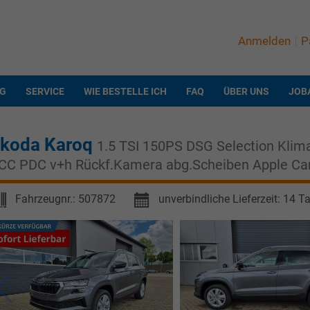
Anmelden
P
NG
SERVICE
WIE BESTELLE ICH
FAQ
ÜBER UNS
JOB
koda Karoq
1.5 TSI 150PS DSG Selection Klim
CC PDC v+h Rückf.Kamera abg.Scheiben Apple Car
Fahrzeugnr.:
507872
unverbindliche Lieferzeit:
14 T