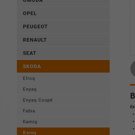
OMODA
OPEL
PEUGEOT
RENAULT
SEAT
SKODA
Elroq
Enyaq
B
Enyaq Coupé
Ex
Fabia
Kamiq
Karoq