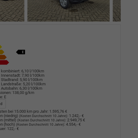
 kombiniert:
6,10 l/100km
 Innenstadt:
7,90 l/100km
 Stadtrand:
5,90 l/100km
 Landstraße:
5,20 l/100km
 Autobahn:
6,30 l/100km
sionen:
138,00 g/km
e:
E
ad
ten bei 15.000 km pro Jahr:
1.595,76 €
n (niedrig)
:
1.242,- €
(Kosten Durchschnitt 10 Jahre)
n (mittel)
:
2.949,75 €
(Kosten Durchschnitt 10 Jahre)
n (hoch)
:
4.554,- €
(Kosten Durchschnitt 10 Jahre)
uer:
122,- €