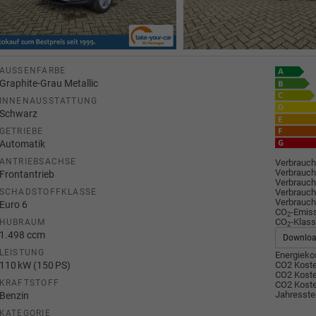
AUSSENFARBE
Graphite-Grau Metallic
INNENAUSSTATTUNG
Schwarz
GETRIEBE
Automatik
ANTRIEBSACHSE
Verbrauch
Verbrauch
Frontantrieb
Verbrauch
Verbrauch
SCHADSTOFFKLASSE
Verbrauch
Euro 6
CO
-Emis
2
CO
-Klass
HUBRAUM
2
1.498 ccm
Downlo
LEISTUNG
Energiekos
110 kW (150 PS)
CO2 Koste
CO2 Koste
KRAFTSTOFF
CO2 Koste
Jahresste
Benzin
KATEGORIE