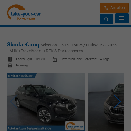
Anrufen
Skoda Karoq
Selection 1.5 TSI 150PS/110kW DSG 2026 |
+AHK +TravelAssist +RFK & Parksensoren
Fahrzeugnr.:
509330
unverbindliche Lieferzeit:
14 Tage
Neuwagen