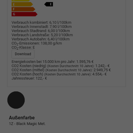
Verbrauch kombiniert:
6,10 l/100km
Verbrauch Innenstadt:
7,90 l/100km
Verbrauch Stadtrand:
6,00 l/100km
Verbrauch Landstraße:
5,20 l/100km
Verbrauch Autobahn:
6,40 l/100km
CO
-Emissionen:
138,00 g/km
2
CO
-Klasse:
E
2
Download
Energiekosten bei 15.000 km pro Jahr:
1.595,76 €
CO2 Kosten (niedrig)
:
1.242,- €
(Kosten Durchschnitt 10 Jahre)
CO2 Kosten (mittel)
:
2.949,75 €
(Kosten Durchschnitt 10 Jahre)
CO2 Kosten (hoch)
:
4.554,- €
(Kosten Durchschnitt 10 Jahre)
Jahressteuer:
122,- €
Außenfarbe
1Z - Black Magic Met.