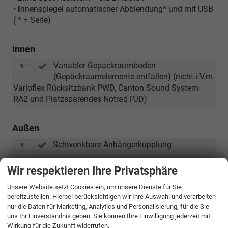
•
I
nnenspiegel automatischer Abblendung* und mit USB
( * = Serie)
Innen
Variabler Gepäckraumboden
PKP
(Gepäckraumelemente entfallen) (nicht i.V.m.
Varioflex Rücksitzbank PWD, Canton Sound System
RA2 und Platzsparendes Notrad PJD)
Außen
Schwenkbare Anhängerkupplung
PK1
Wir respektieren Ihre Privatsphäre
32.929,– €
Gesamtpreis
Unsere Website setzt Cookies ein, um unsere Dienste für Sie
bereitzustellen. Hierbei berücksichtigen wir Ihre Auswahl und verarbeiten
incl. 19% MwSt. und den Kosten für Überführung und Kfz-Brief
nur die Daten für Marketing, Analytics und Personalisierung, für die Sie
uns Ihr Einverständnis geben. Sie können Ihre Einwilligung jederzeit mit
Bestellunterlagen anfordern
Wirkung für die Zukunft widerrufen.