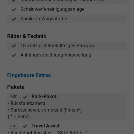
Scheinwerferreinigungsanlage
Spoiler in Wagenfarbe
Räder & Technik
18 Zoll Leichtmetallfelgen Procyon
Anhängevorrichtung-Vorbereitung
Eingebaute Extras
Pakete
Park-Paket:
W5F
•
R
ückfahrkamera
•
P
arksensoren, vorne und (hinten*)
( * = Serie)
Travel Assist:
P5H
•
B
lind Spot Assistent - "SIDE ASSIST"