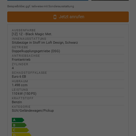
Beispielbilder, ggf. teilweise mit Sonderausstattung
Jetzt anrufen
AUSSENFARBE
1Z
1Z - Black Magic Met.
INNENAUSSTATTUNG
Sitzbezüge in Stoff im Loft Design, Schwarz
GETRIEBE
Doppelkupplungsgetriebe (DSG)
ANTRIEBSACHSE
Frontantrieb
ZYLINDER
4
SCHADSTOFFKLASSE
Euro 6 EB
HUBRAUM
1.498 ccm
LEISTUNG
110 kW (150 PS)
KRAFTSTOFF
Benzin
KATEGORIE
SUV/Geländewagen/Pickup