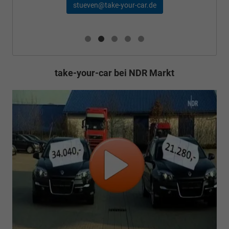
stueven@take-your-car.de
take-your-car bei NDR Markt