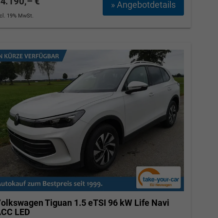
4.190,– €
» Angebotdetails
ncl. 19% MwSt.
olkswagen Tiguan
1.5 eTSI 96 kW Life Navi
ACC LED