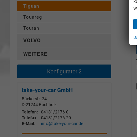
k
Tiguan
w
Touareg
Touran
D
VOLVO
WEITERE
Konfigurator 2
take-your-car GmbH
Bäckerstr. 24
D-21244
Buchholz
Telefon:
04181/2176-0
Telefax:
04181/2176-20
E-Mail:
info@take-your-car.de