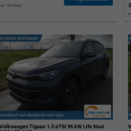
3
incl. 19% MwSt.
i
Volkswagen Tiguan
1.5 eTSI 96 kW Life Navi
V