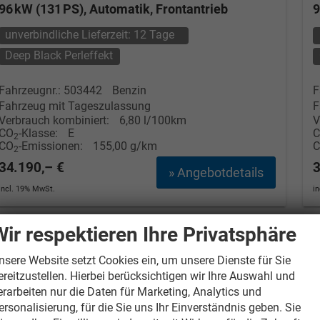
96 kW (131 PS), Automatik, Frontantrieb
9
unverbindliche Lieferzeit:
12 Tage
Deep Black Perleffekt
Fahrzeugnr.: 503442
Benzin
F
Fahrzeug mit Tageszulassung
F
Verbrauch kombiniert:
6,80 l/100km
V
CO
-Klasse:
E
2
CO
-Emissionen:
155,00 g/km
2
34.190,– €
3
» Angebotdetails
incl. 19% MwSt.
i
Wir respektieren Ihre Privatsphäre
nsere Website setzt Cookies ein, um unsere Dienste für Sie
ereitzustellen. Hierbei berücksichtigen wir Ihre Auswahl und
erarbeiten nur die Daten für Marketing, Analytics und
ersonalisierung, für die Sie uns Ihr Einverständnis geben. Sie