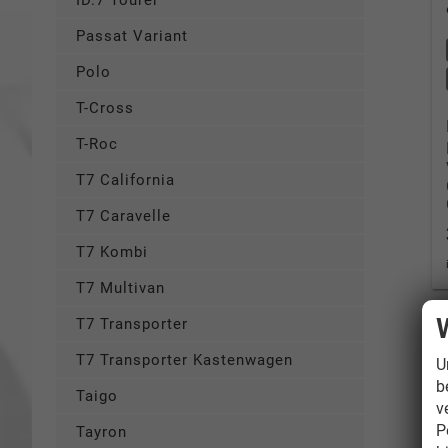
ID.7 Tourer
Passat Variant
Polo
T-Cross
T-Roc
T7 California
T7 Caravelle
T7 Kombi
T7 Multivan
T7 Transporter
T7 Transporter Kastenwagen
U
b
Taigo
v
P
Tayron