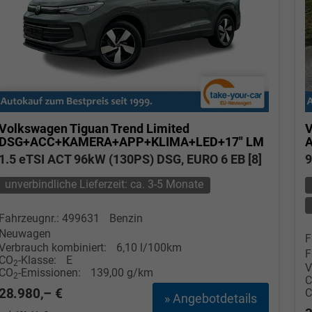
Volkswagen Tiguan
Trend Limited
V
DSG+ACC+KAMERA+APP+KLIMA+LED+17" LM
1.5 eTSI ACT 96kW (130PS) DSG, EURO 6 EB [8]
9
unverbindliche Lieferzeit: ca. 3-5 Monate
Fahrzeugnr.: 499631
Benzin
Neuwagen
F
Verbrauch kombiniert:
6,10 l/100km
F
CO
-Klasse:
E
2
V
CO
-Emissionen:
139,00 g/km
2
28.980,– €
» Angebotdetails