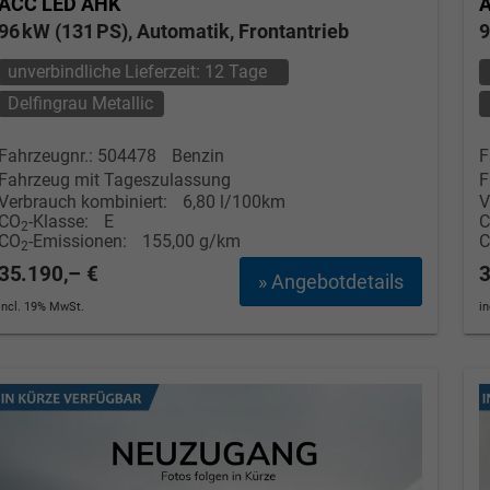
ACC LED AHK
96 kW (131 PS), Automatik, Frontantrieb
9
Tom Wollschläger
yamin Schael
unverbindliche Lieferzeit:
12 Tage
Delfingrau Metallic
Verkauf
Verkauf
Fahrzeugnr.: 504478
Benzin
F
Tel. 04181/2176-21
. 04181/2176-24
Fahrzeug mit Tageszulassung
F
Verbrauch kombiniert:
6,80 l/100km
V
wollschlaeger@take-your-car.de
l@take-your-car.de
CO
-Klasse:
E
2
CO
-Emissionen:
155,00 g/km
2
35.190,– €
3
» Angebotdetails
incl. 19% MwSt.
i