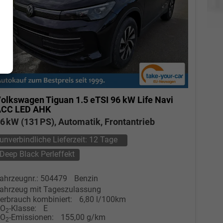
olkswagen Tiguan
1.5 eTSI 96 kW Life Navi
ACC LED AHK
6 kW (131 PS), Automatik, Frontantrieb
unverbindliche Lieferzeit:
12 Tage
Deep Black Perleffekt
ahrzeugnr.: 504479
Benzin
ahrzeug mit Tageszulassung
erbrauch kombiniert:
6,80 l/100km
CO
-Klasse:
E
2
CO
-Emissionen:
155,00 g/km
2