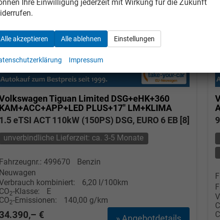
önnen Ihre Einwilligung jederzeit mit Wirkung für die Zukunft
iderrufen.
Alle akzeptieren
Alle ablehnen
Einstellungen
atenschutzerklärung
Impressum
Volkswagen Tiguan
Limited DSG+eHK+360
V
KAM+ACC+APP+LED PLUS+17" LM+KLIMA
1.5 eTSI ACT 110kW (150PS) DSG, EURO 6 EB [8]
9
unverbindliche Lieferzeit: ca. 3-5 Monate
Fahrzeugnr.: 499670
Benzin
Neuwagen
F
Verbrauch kombiniert:
6,20 l/100km
F
CO
-Klasse:
E
2
V
CO
-Emissionen:
140,00 g/km
2
34.390,– €
» Angebotdetails