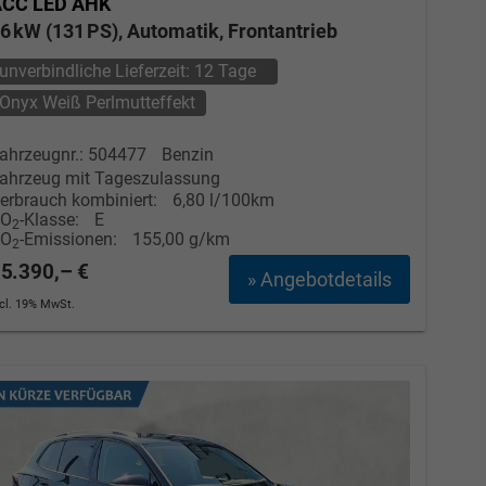
ACC LED AHK
6 kW (131 PS), Automatik, Frontantrieb
Elvedin Calakovic
unverbindliche Lieferzeit:
12 Tage
Verkauf
Onyx Weiß Perlmutteffekt
Tel. 04181/2176-27
ahrzeugnr.: 504477
Benzin
ahrzeug mit Tageszulassung
calakovic@take-your-car.de
erbrauch kombiniert:
6,80 l/100km
CO
-Klasse:
E
2
CO
-Emissionen:
155,00 g/km
2
5.390,– €
» Angebotdetails
ncl. 19% MwSt.