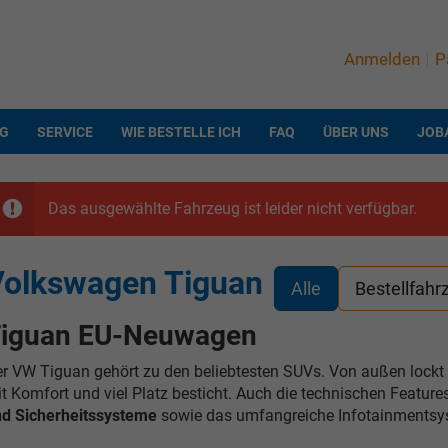
Anmelden
P
NG
SERVICE
WIE BESTELLE ICH
FAQ
ÜBER UNS
JOB
Das ausgewählte Fahrzeug ist leider nicht verfügbar.
Volkswagen Tiguan
Alle
Bestellfahr
iguan EU-Neuwagen
r VW Tiguan gehört zu den beliebtesten SUVs. Von außen lockt 
t Komfort und viel Platz besticht. Auch die technischen Featur
d Sicherheitssysteme
sowie das umfangreiche Infotainmentsyst