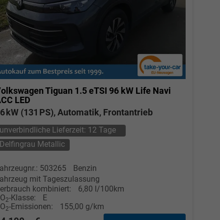
olkswagen Tiguan
1.5 eTSI 96 kW Life Navi
ACC LED
6 kW (131 PS), Automatik, Frontantrieb
unverbindliche Lieferzeit:
12 Tage
Delfingrau Metallic
ahrzeugnr.: 503265
Benzin
ahrzeug mit Tageszulassung
erbrauch kombiniert:
6,80 l/100km
CO
-Klasse:
E
2
CO
-Emissionen:
155,00 g/km
2