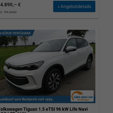
4.890,– €
» Angebotdetails
ncl. 19% MwSt.
olkswagen Tiguan
1.5 eTSI 96 kW Life Navi