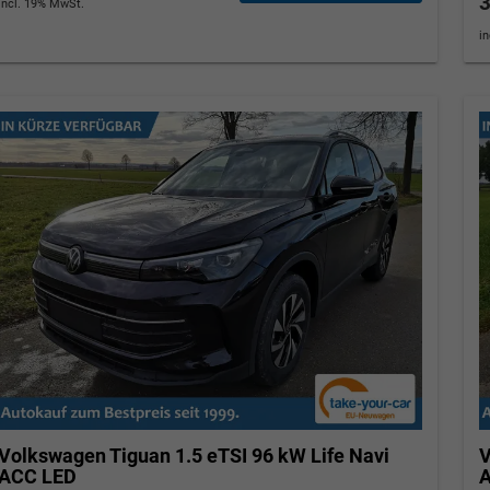
3
incl. 19% MwSt.
i
Volkswagen Tiguan
1.5 eTSI 96 kW Life Navi
V
ACC LED