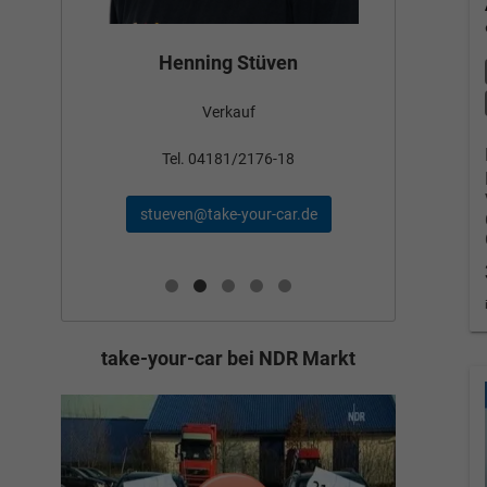
Bün
Henning Stüven
Verkauf
nden
Tel
Tel. 04181/2176-18
schae
stueven@take-your-car.de
de
take-your-car bei NDR Markt