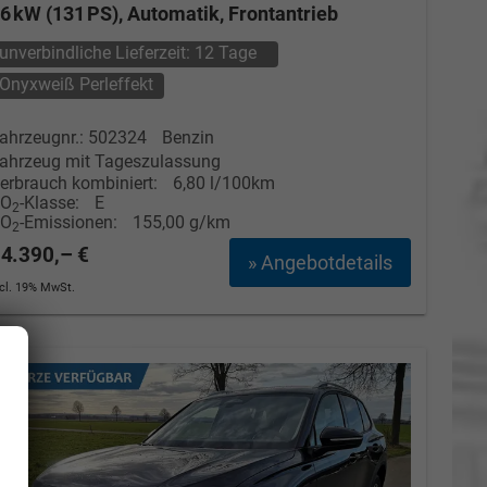
6 kW (131 PS), Automatik, Frontantrieb
unverbindliche Lieferzeit:
12 Tage
Onyxweiß Perleffekt
ahrzeugnr.: 502324
Benzin
ahrzeug mit Tageszulassung
erbrauch kombiniert:
6,80 l/100km
CO
-Klasse:
E
2
CO
-Emissionen:
155,00 g/km
2
4.390,– €
» Angebotdetails
ncl. 19% MwSt.