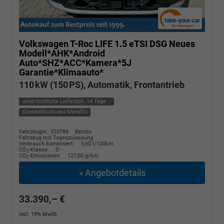
Volkswagen T-Roc
LIFE 1.5 eTSI DSG Neues
Modell*AHK*Android
Auto*SHZ*ACC*Kamera*5J
Garantie*Klimaauto*
110 kW (150 PS), Automatik, Frontantrieb
unverbindliche Lieferzeit:
14 Tage
Grenadillschwarz Metallic
Fahrzeugnr.: 510789
Benzin
Fahrzeug mit Tageszulassung
Verbrauch kombiniert:
5,60 l/100km
CO
-Klasse:
D
2
CO
-Emissionen:
127,00 g/km
2
» Angebotdetails
33.390,– €
incl. 19% MwSt.