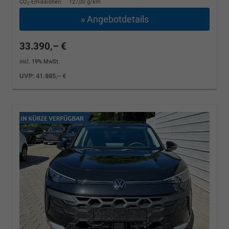
CO
-Emissionen:
127,00 g/km
2
» Angebotdetails
33.390,– €
incl. 19% MwSt.
UVP:
41.885,– €