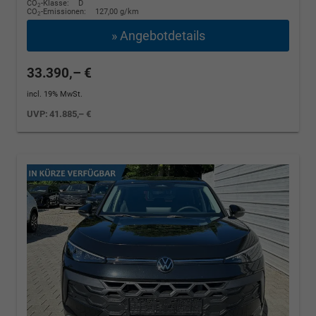
CO
-Klasse:
D
2
CO
-Emissionen:
127,00 g/km
2
» Angebotdetails
33.390,– €
incl. 19% MwSt.
UVP:
41.885,– €