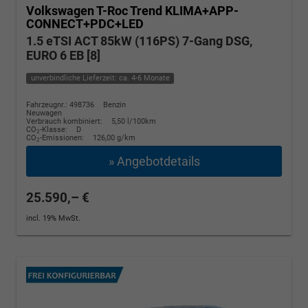
Volkswagen T-Roc
Trend KLIMA+APP-
CONNECT+PDC+LED
1.5 eTSI ACT 85kW (116PS) 7-Gang DSG,
EURO 6 EB [8]
unverbindliche Lieferzeit: ca. 4-6 Monate
Fahrzeugnr.: 498736
Benzin
Neuwagen
Verbrauch kombiniert:
5,50 l/100km
CO
-Klasse:
D
2
CO
-Emissionen:
126,00 g/km
2
» Angebotdetails
25.590,– €
incl. 19% MwSt.