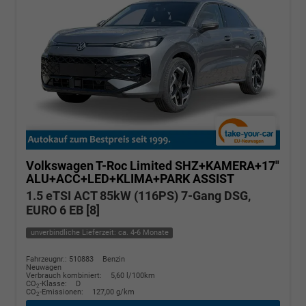
Volkswagen T-Roc
Limited SHZ+KAMERA+17"
ALU+ACC+LED+KLIMA+PARK ASSIST
1.5 eTSI ACT 85kW (116PS) 7-Gang DSG,
EURO 6 EB [8]
unverbindliche Lieferzeit: ca. 4-6 Monate
Fahrzeugnr.: 510883
Benzin
Neuwagen
Verbrauch kombiniert:
5,60 l/100km
CO
-Klasse:
D
2
CO
-Emissionen:
127,00 g/km
2