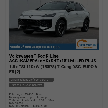
Volkswagen T-Roc
R-Line
ACC+KAMERA+eHK+SHZ+18"LM+LED PLUS
1.5 eTSI 110kW (150PS) 7-Gang DSG, EURO 6
EB [2]
unverbindliche Lieferzeit: SOFORT
Pure White, Dach Schwarz
Fahrzeugnr.: 500198
Benzin
Neuwagen mit Tageszulassung
Verbrauch kombiniert:
5,60 l/100km
CO
-Klasse:
D
2
CO
-Emissionen:
128,00 g/km
2