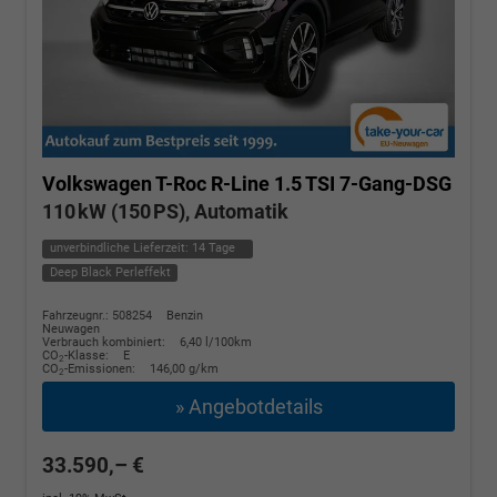
Volkswagen T-Roc
R-Line 1.5 TSI 7-Gang-DSG
110 kW (150 PS), Automatik
unverbindliche Lieferzeit:
14 Tage
Deep Black Perleffekt
Fahrzeugnr.: 508254
Benzin
Neuwagen
Verbrauch kombiniert:
6,40 l/100km
CO
-Klasse:
E
2
CO
-Emissionen:
146,00 g/km
2
» Angebotdetails
33.590,– €