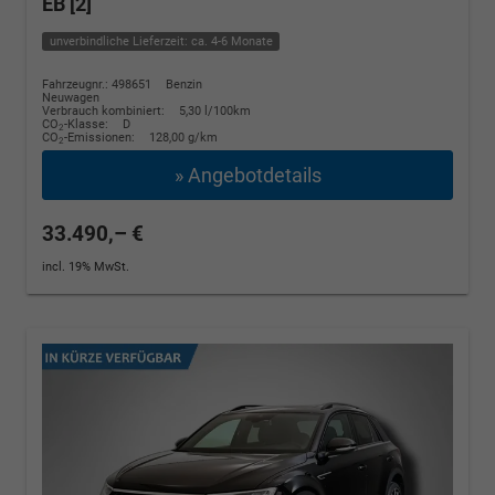
EB [2]
unverbindliche Lieferzeit: ca. 4-6 Monate
Fahrzeugnr.: 498651
Benzin
Neuwagen
Verbrauch kombiniert:
5,30 l/100km
CO
-Klasse:
D
2
CO
-Emissionen:
128,00 g/km
2
» Angebotdetails
33.490,– €
incl. 19% MwSt.