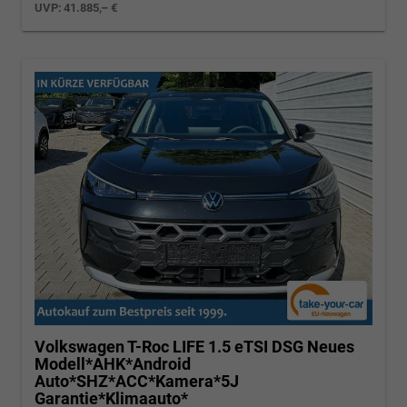
UVP:
41.885,– €
Volkswagen T-Roc
LIFE 1.5 eTSI DSG Neues
Modell*AHK*Android
Auto*SHZ*ACC*Kamera*5J
Garantie*Klimaauto*