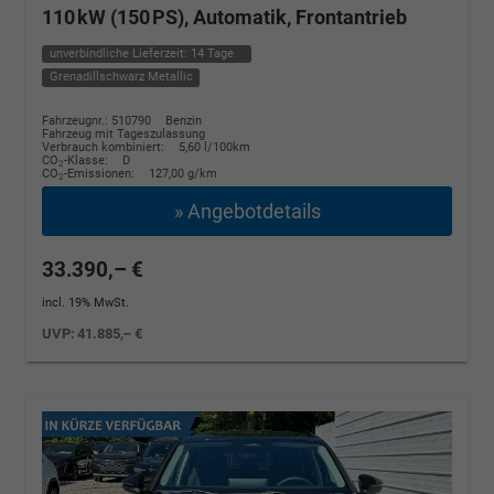
110 kW (150 PS), Automatik, Frontantrieb
unverbindliche Lieferzeit:
14 Tage
Grenadillschwarz Metallic
Fahrzeugnr.: 510790
Benzin
Fahrzeug mit Tageszulassung
Verbrauch kombiniert:
5,60 l/100km
CO
-Klasse:
D
2
CO
-Emissionen:
127,00 g/km
2
» Angebotdetails
33.390,– €
incl. 19% MwSt.
UVP:
41.885,– €