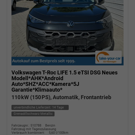
Volkswagen T-Roc
LIFE 1.5 eTSI DSG Neues
Modell*AHK*Android
Auto*SHZ*ACC*Kamera*5J
Garantie*Klimaauto*
110 kW (150 PS), Automatik, Frontantrieb
unverbindliche Lieferzeit:
14 Tage
Grenadillschwarz Metallic
Fahrzeugnr.: 510788
Benzin
Fahrzeug mit Tageszulassung
Verbrauch kombiniert:
5,60 l/100km