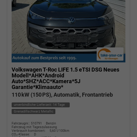
Volkswagen T-Roc
LIFE 1.5 eTSI DSG Neues
Modell*AHK*Android
Auto*SHZ*ACC*Kamera*5J
Garantie*Klimaauto*
110 kW (150 PS), Automatik, Frontantrieb
unverbindliche Lieferzeit:
14 Tage
Grenadillschwarz Metallic
Fahrzeugnr.: 510791
Benzin
Fahrzeug mit Tageszulassung
Verbrauch kombiniert:
5,60 l/100km
CO
-Klasse:
D
2