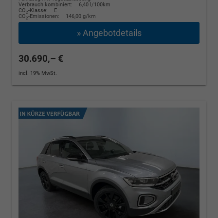
Verbrauch kombiniert:
6,40 l/100km
CO
-Klasse:
E
2
CO
-Emissionen:
146,00 g/km
2
» Angebotdetails
30.690,– €
incl. 19% MwSt.