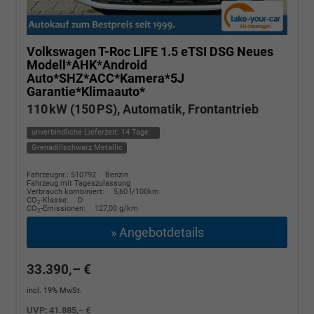
Volkswagen T-Roc
LIFE 1.5 eTSI DSG Neues
Modell*AHK*Android
Auto*SHZ*ACC*Kamera*5J
Garantie*Klimaauto*
110 kW (150 PS), Automatik, Frontantrieb
unverbindliche Lieferzeit:
14 Tage
Grenadillschwarz Metallic
Fahrzeugnr.: 510792
Benzin
Fahrzeug mit Tageszulassung
Verbrauch kombiniert:
5,60 l/100km
CO
-Klasse:
D
2
CO
-Emissionen:
127,00 g/km
2
» Angebotdetails
33.390,– €
incl. 19% MwSt.
UVP:
41.885,– €