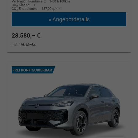
Verbrauch kombiniert:
6,00 l/100km
CO
-Klasse:
E
2
CO
-Emissionen:
137,00 g/km
2
» Angebotdetails
28.580,– €
incl. 19% MwSt.