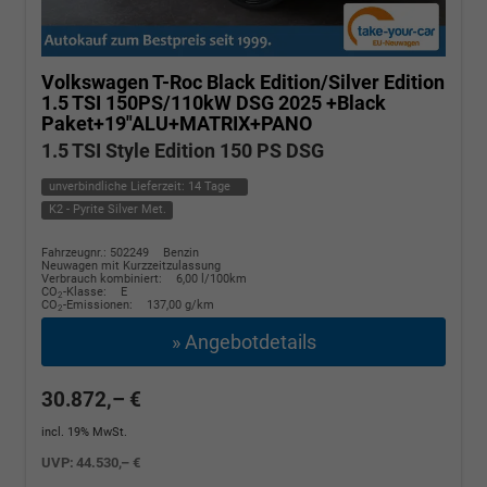
Volkswagen T-Roc
Black Edition/Silver Edition
1.5 TSI 150PS/110kW DSG 2025 +Black
Paket+19"ALU+MATRIX+PANO
1.5 TSI Style Edition 150 PS DSG
unverbindliche Lieferzeit:
14 Tage
K2 - Pyrite Silver Met.
Fahrzeugnr.: 502249
Benzin
Neuwagen mit Kurzzeitzulassung
Verbrauch kombiniert:
6,00 l/100km
CO
-Klasse:
E
2
CO
-Emissionen:
137,00 g/km
2
» Angebotdetails
30.872,– €
incl. 19% MwSt.
UVP:
44.530,– €