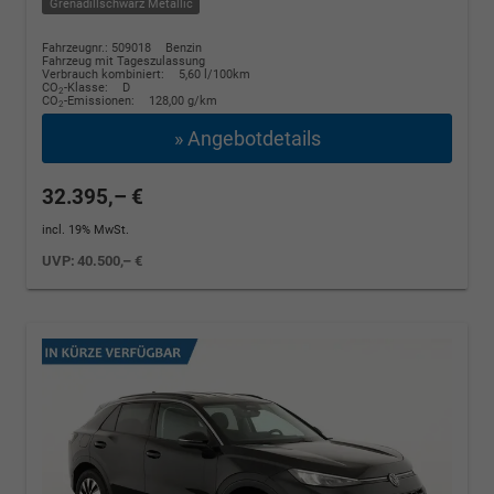
Grenadillschwarz Metallic
Fahrzeugnr.: 509018
Benzin
Fahrzeug mit Tageszulassung
Verbrauch kombiniert:
5,60 l/100km
CO
-Klasse:
D
2
CO
-Emissionen:
128,00 g/km
2
» Angebotdetails
32.395,– €
incl. 19% MwSt.
UVP:
40.500,– €