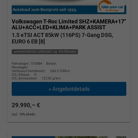
Volkswagen T-Roc
Limited SHZ+KAMERA+17"
ALU+ACC+LED+KLIMA+PARK ASSIST
1.5 eTSI ACT 85kW (116PS) 7-Gang DSG,
EURO 6 EB [8]
unverbindliche Lieferzeit: ca. 4-6 Monate
Fahrzeugnr.: 510884
Benzin
Neuwagen
Verbrauch kombiniert:
5,60 l/100km
CO
-Klasse:
D
2
CO
-Emissionen:
127,00 g/km
2
» Angebotdetails
29.990,– €
incl. 19% MwSt.