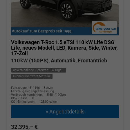
Volkswagen T-Roc
1.5 eTSI 110 kW Life DSG
Life, neues Modell, LED, Kamera, Side, Winter,
17-Zoll
110 kW (150 PS), Automatik, Frontantrieb
unverbindliche Lieferzeit:
14 Tage
Grenadillschwarz Metallic
Fahrzeugnr.: 511196
Benzin
Fahrzeug mit Tageszulassung
Verbrauch kombiniert:
5,60 l/100km
CO
-Klasse:
D
2
CO
-Emissionen:
128,00 g/km
2
» Angebotdetails
32.395,– €