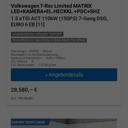
Volkswagen T-Roc
Limited MATRIX
LED+KAMERA+EL.HECKKL.+PDC+SHZ
1.5 eTSI ACT 110kW (150PS) 7-Gang DSG,
EURO 6 EB [11]
unverbindliche Lieferzeit: SOFORT
Pure-White mit Dachfarbe in Deep Black Perleffekt
Fahrzeugnr.: 498832
Benzin
Neuwagen mit Kurzzeitzulassung
Verbrauch kombiniert:
6,00 l/100km
CO
-Klasse:
E
2
CO
-Emissionen:
137,00 g/km
2
» Angebotdetails
28.580,– €
incl. 19% MwSt.