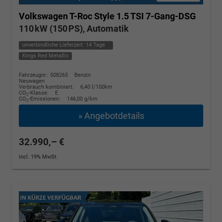
Volkswagen T-Roc
Style 1.5 TSI 7-Gang-DSG
110 kW (150 PS), Automatik
unverbindliche Lieferzeit:
14 Tage
Kings Red Metallic
Fahrzeugnr.: 508265
Benzin
Neuwagen
Verbrauch kombiniert:
6,40 l/100km
CO
-Klasse:
E
2
CO
-Emissionen:
146,00 g/km
2
» Angebotdetails
32.990,– €
incl. 19% MwSt.