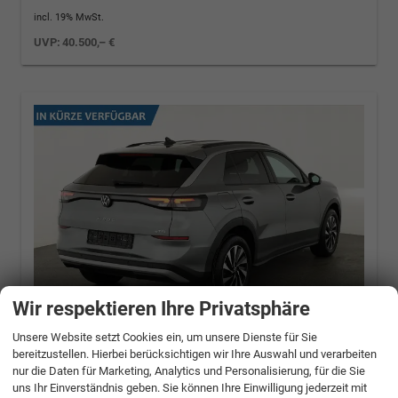
incl. 19% MwSt.
UVP:
40.500,– €
Wir respektieren Ihre Privatsphäre
Unsere Website setzt Cookies ein, um unsere Dienste für Sie
bereitzustellen. Hierbei berücksichtigen wir Ihre Auswahl und verarbeiten
Volkswagen T-Roc
1.5 eTSI 110 kW Life DSG
nur die Daten für Marketing, Analytics und Personalisierung, für die Sie
Life, neues Modell, LED, Kamera, Side, Winter,
uns Ihr Einverständnis geben. Sie können Ihre Einwilligung jederzeit mit
17-Zoll