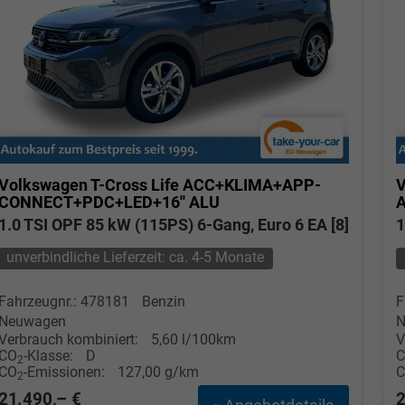
Volkswagen T-Cross
Life ACC+KLIMA+APP-
V
CONNECT+PDC+LED+16'' ALU
1.0 TSI OPF 85 kW (115PS) 6-Gang, Euro 6 EA [8]
1
unverbindliche Lieferzeit: ca. 4-5 Monate
Fahrzeugnr.: 478181
Benzin
F
Neuwagen
N
Verbrauch kombiniert:
5,60 l/100km
V
CO
-Klasse:
D
2
CO
-Emissionen:
127,00 g/km
2
21.490,– €
2