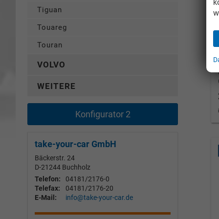
k
Tiguan
w
Touareg
Touran
D
VOLVO
WEITERE
Konfigurator 2
take-your-car GmbH
Bäckerstr. 24
D-21244
Buchholz
Telefon:
04181/2176-0
Telefax:
04181/2176-20
E-Mail:
info@take-your-car.de