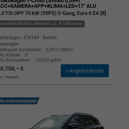
olkswagen T-Cross
Limited (Life+)
ACC+KAMERA+APP+KLIMA+LED+17'' ALU
.0 TSI OPF 70 kW (95PS) 5-Gang, Euro 6 EA [8]
unverbindliche Lieferzeit: ca. 4-5 Monate
ahrzeugnr.: 478184
Benzin
euwagen
erbrauch kombiniert:
5,70 l/100km
CO
-Klasse:
D
2
CO
-Emissionen:
128,00 g/km
2
0.750,– €
» Angebotdetails
ncl. 19% MwSt.