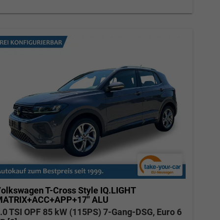
Elvedin Calakovic
Verkauf
Tel. 04181/2176-27
calakovic@take-your-car.de
olkswagen T-Cross
Style IQ.LIGHT
ATRIX+ACC+APP+17'' ALU
.0 TSI OPF 85 kW (115PS) 7-Gang-DSG, Euro 6