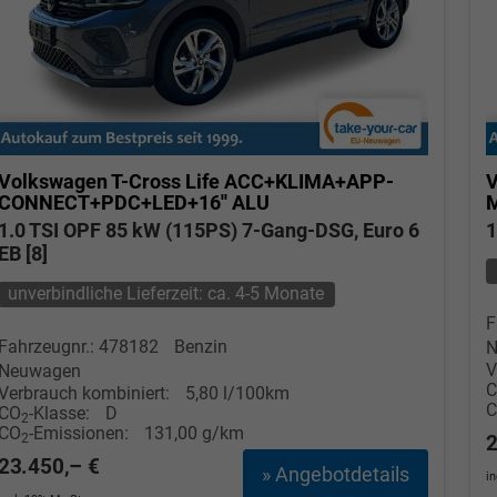
Volkswagen T-Cross
Life ACC+KLIMA+APP-
V
CONNECT+PDC+LED+16'' ALU
1.0 TSI OPF 85 kW (115PS) 7-Gang-DSG, Euro 6
1
EB [8]
unverbindliche Lieferzeit: ca. 4-5 Monate
F
Fahrzeugnr.: 478182
Benzin
N
V
Neuwagen
Verbrauch kombiniert:
5,80 l/100km
CO
-Klasse:
D
2
CO
-Emissionen:
131,00 g/km
2
2
23.450,– €
» Angebotdetails
i