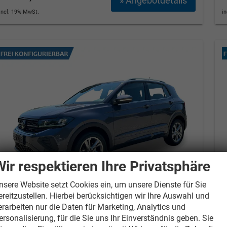
» Angebotdetails
incl. 19% MwSt.
i
Wir respektieren Ihre Privatsphäre
nsere Website setzt Cookies ein, um unsere Dienste für Sie
ereitzustellen. Hierbei berücksichtigen wir Ihre Auswahl und
Volkswagen T-Cross
Style IQ.LIGHT
V
erarbeiten nur die Daten für Marketing, Analytics und
MATRIX+ACC+APP+17'' ALU
ersonalisierung, für die Sie uns Ihr Einverständnis geben. Sie