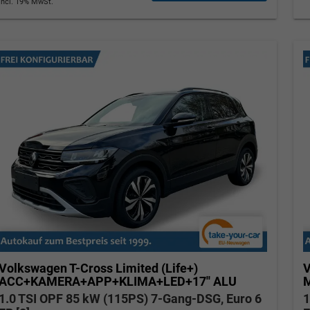
incl. 19% MwSt.
Tom Wollschläger
yamin Schael
Verkauf
Verkauf
Tel. 04181/2176-21
. 04181/2176-24
wollschlaeger@take-your-car.de
l@take-your-car.de
Volkswagen T-Cross
Limited (Life+)
V
ACC+KAMERA+APP+KLIMA+LED+17'' ALU
M
1.0 TSI OPF 85 kW (115PS) 7-Gang-DSG, Euro 6
1