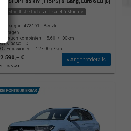
.0 TSI OPF 85 kW (115PS) 6-Gang, Euro 6 EB [8]
unverbindliche Lieferzeit: ca. 4-5 Monate
ahrzeugnr.: 478191
Benzin
euwagen
erbrauch kombiniert:
5,60 l/100km
CO
-Klasse:
D
2
CO
-Emissionen:
127,00 g/km
2
2.590,– €
» Angebotdetails
ncl. 19% MwSt.