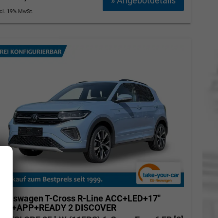
» Angebotdetails
ncl. 19% MwSt.
olkswagen T-Cross
R-Line ACC+LED+17''
ALU+APP+READY 2 DISCOVER