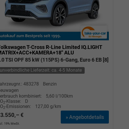
olkswagen T-Cross
R-Line Limited IQ.LIGHT
MATRIX+ACC+KAMERA+18'' ALU
.0 TSI OPF 85 kW (115PS) 6-Gang, Euro 6 EB [8]
unverbindliche Lieferzeit: ca. 4-5 Monate
ahrzeugnr.: 483278
Benzin
euwagen
erbrauch kombiniert:
5,60 l/100km
CO
-Klasse:
D
2
CO
-Emissionen:
127,00 g/km
2
3.550,– €
» Angebotdetails
ncl. 19% MwSt.