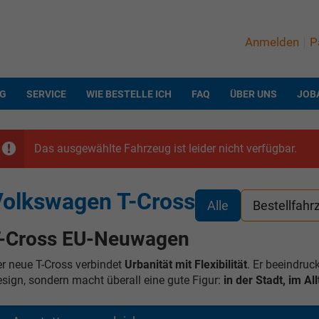
Anmelden
P
NG
SERVICE
WIE BESTELLE ICH
FAQ
ÜBER UNS
JOB
Das ausgewählte Fahrzeug ist leider nicht verfügbar.
olkswagen T-Cross
Alle
Bestellfahr
-Cross EU-Neuwagen
r neue T-Cross verbindet
Urbanität mit Flexibilität
. Er beeindru
sign, sondern macht überall eine gute Figur:
in der Stadt, im A