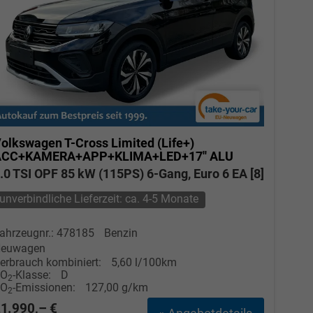
olkswagen T-Cross
Limited (Life+)
ACC+KAMERA+APP+KLIMA+LED+17'' ALU
.0 TSI OPF 85 kW (115PS) 6-Gang, Euro 6 EA [8]
unverbindliche Lieferzeit: ca. 4-5 Monate
ahrzeugnr.: 478185
Benzin
euwagen
erbrauch kombiniert:
5,60 l/100km
CO
-Klasse:
D
2
CO
-Emissionen:
127,00 g/km
2
1.990,– €