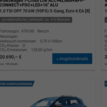
Volkswagen T-Cross
Life ACC+KLIMA+APP-
V
CONNECT+PDC+LED+16'' ALU
1.0 TSI OPF 70 kW (95PS) 5-Gang, Euro 6 EA [8]
1
unverbindliche Lieferzeit: ca. 4-5 Monate
Fahrzeugnr.: 478180
Benzin
F
Neuwagen
N
Verbrauch kombiniert:
5,70 l/100km
V
CO
-Klasse:
D
2
CO
-Emissionen:
128,00 g/km
2
20.690,– €
2
» Angebotdetails
incl. 19% MwSt.
i