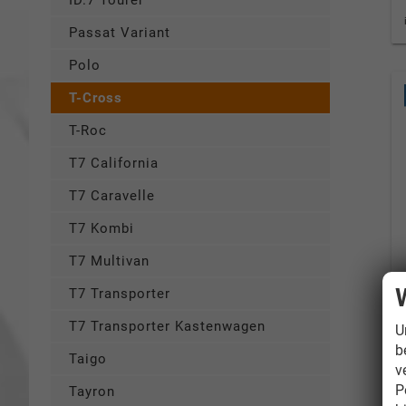
ID.7 Tourer
Passat Variant
Polo
T-Cross
T-Roc
T7 California
T7 Caravelle
T7 Kombi
T7 Multivan
T7 Transporter
T7 Transporter Kastenwagen
U
b
Taigo
v
P
Tayron