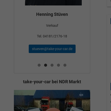
Bün
Henning Stüven
Verkauf
nden
Tel
Tel. 04181/2176-18
schae
stueven@take-your-car.de
de
take-your-car bei NDR Markt