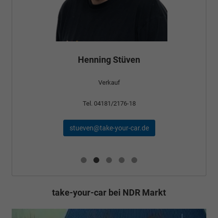
Bünyamin Schael
Verkauf
Tel. 04181/2176-24
schael@take-your-car.de
take-your-car bei NDR Markt