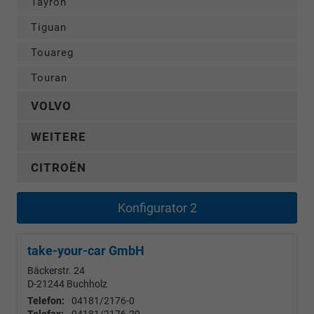
Tayron
Tiguan
Touareg
Touran
VOLVO
WEITERE
CITROËN
Konfigurator 2
take-your-car GmbH
Bäckerstr. 24
D-21244
Buchholz
Telefon:
04181/2176-0
Telefax:
04181/2176-20