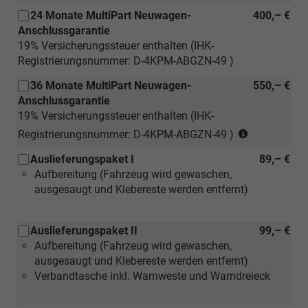
24 Monate MultiPart Neuwagen-
400,– €
Anschlussgarantie
19% Versicherungssteuer enthalten (IHK-
Registrierungsnummer: D-4KPM-ABGZN-49 )
36 Monate MultiPart Neuwagen-
550,– €
Anschlussgarantie
19% Versicherungssteuer enthalten (IHK-
(nur
Registrierungsnummer: D-4KPM-ABGZN-49 )
für
Auslieferungspaket I
89,– €
Neuwagen)
Aufbereitung (Fahrzeug wird gewaschen,
ausgesaugt und Klebereste werden entfernt)
Auslieferungspaket II
99,– €
Aufbereitung (Fahrzeug wird gewaschen,
ausgesaugt und Klebereste werden entfernt)
Verbandtasche inkl. Warnweste und Warndreieck