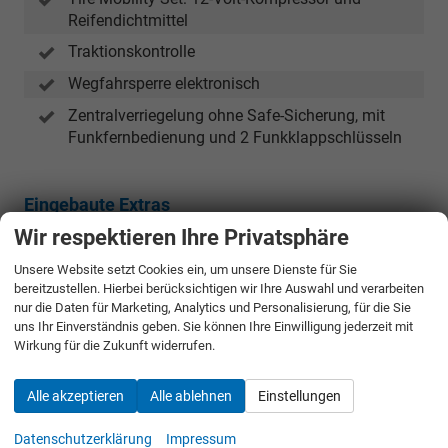
Reifendichtmittel
Traktionskontrolle
Wegfahrsperre elektronisch
Zentralverriegelung ohne Safe-Sicherung, mit
Funkfernbedienung und 2 Funkklappschlüsseln
Eingebaute Extras
Wir respektieren Ihre Privatsphäre
Pakete
Unsere Website setzt Cookies ein, um unsere Dienste für Sie
Technik-Paket
W09
bereitzustellen. Hierbei berücksichtigen wir Ihre Auswahl und verarbeiten
Navigationssystem: Discover Media mit 6
nur die Daten für Marketing, Analytics und Personalisierung, für die Sie
Lautsprechern / 8 Zoll Touchscreen / App-Connect
uns Ihr Einverständnis geben. Sie können Ihre Einwilligung jederzeit mit
Wireless für Apple CarPlay und Android Auto/
Wirkung für die Zukunft widerrufen.
Streaming und Internet
Klimaanlage "Air Car Climatronic" mit Aktiv-
Alle akzeptieren
Alle ablehnen
Einstellungen
Kombifilter und 2-Zonen-Temperaturregelung
Datenschutzerklärung
Impressum