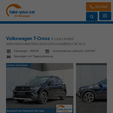
Anrufen
Volkswagen T-Cross
R-Line Limited
AHK+NAVI+MATRIX+SHZ+ACC+KAMERA+18'' ALU
Fahrzeugnr.:
499376
unverbindliche Lieferzeit: SOFORT
Neuwagen mit Tageszulassung