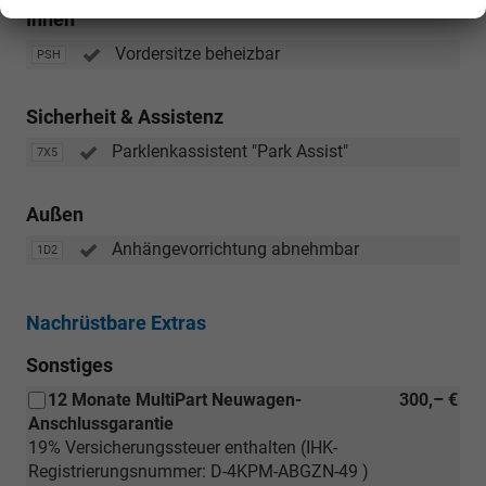
Innen
Vordersitze beheizbar
PSH
Sicherheit & Assistenz
Parklenkassistent "Park Assist"
7X5
Außen
Anhängevorrichtung abnehmbar
1D2
Nachrüstbare Extras
Sonstiges
12 Monate MultiPart Neuwagen-
300,– €
Anschlussgarantie
19% Versicherungssteuer enthalten (IHK-
Registrierungsnummer: D-4KPM-ABGZN-49 )