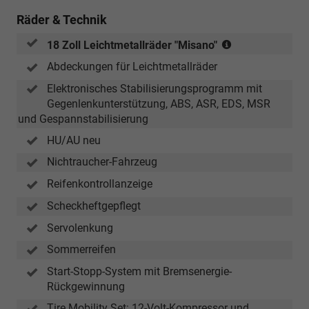
Räder & Technik
(Bereifung
18 Zoll Leichtmetallräder "Misano"
215/45
Abdeckungen für Leichtmetallräder
R
18,
Elektronisches Stabilisierungsprogramm mit
Rollwiderstands
Gegenlenkunterstützung, ABS, ASR, EDS, MSR
und Gespannstabilisierung
HU/AU neu
Nichtraucher-Fahrzeug
Reifenkontrollanzeige
Scheckheftgepflegt
Servolenkung
Sommerreifen
Start-Stopp-System mit Bremsenergie-
Rückgewinnung
Tire Mobility Set: 12-Volt-Kompressor und