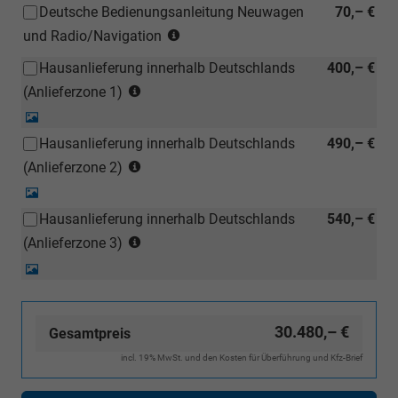
Deutsche Bedienungsanleitung Neuwagen
70,– €
(Hinweis:
und Radio/Navigation
Kann
Hausanlieferung innerhalb Deutschlands
400,– €
auch
(Anlieferzonen
bei
(Anlieferzone 1)
siehe
einem
Detail-
Karte)
deutschen
Foto
Hausanlieferung innerhalb Deutschlands
490,– €
(ausgenommen
Händler
(Anlieferzonen
Inselanlieferungen)
(Anlieferzone 2)
kostengünstiger
siehe
nachbestellt
Detail-
Karte)
werden)
Foto
Hausanlieferung innerhalb Deutschlands
540,– €
(ausgenommen
(Anlieferzonen
Inselanlieferungen)
(Anlieferzone 3)
siehe
Detail-
Karte)
Foto
(ausgenommen
Inselanlieferungen)
30.480,– €
Gesamtpreis
incl. 19% MwSt. und den Kosten für Überführung und Kfz-Brief