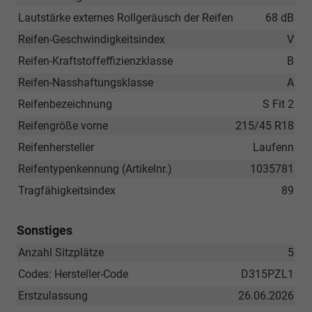
Lautstärke externes Rollgeräusch der Reifen
68 dB
Reifen-Geschwindigkeitsindex
V
Reifen-Kraftstoffeffizienzklasse
B
Reifen-Nasshaftungsklasse
A
Reifenbezeichnung
S Fit 2
Reifengröße vorne
215/45 R18
Reifenhersteller
Laufenn
Reifentypenkennung (Artikelnr.)
1035781
Tragfähigkeitsindex
89
Sonstiges
Anzahl Sitzplätze
5
Codes: Hersteller-Code
D315PZL1
Erstzulassung
26.06.2026