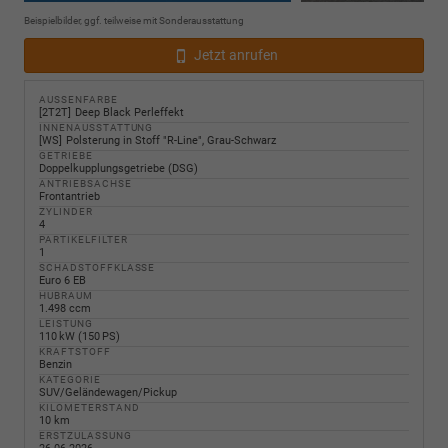
Beispielbilder, ggf. teilweise mit Sonderausstattung
Jetzt anrufen
AUSSENFARBE
2T2T
Deep Black Perleffekt
INNENAUSSTATTUNG
WS
Polsterung in Stoff "R-Line", Grau-Schwarz
GETRIEBE
Doppelkupplungsgetriebe (DSG)
ANTRIEBSACHSE
Frontantrieb
ZYLINDER
4
PARTIKELFILTER
1
SCHADSTOFFKLASSE
Euro 6 EB
HUBRAUM
1.498 ccm
LEISTUNG
110 kW (150 PS)
KRAFTSTOFF
Benzin
KATEGORIE
SUV/Geländewagen/Pickup
KILOMETERSTAND
10 km
ERSTZULASSUNG