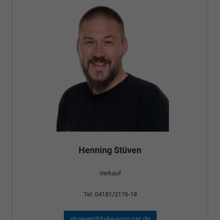
Bünyamin Schael
Verkauf
Tel. 04181/2176-24
schael@take-your-car.de