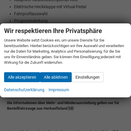
Elektrische Heckklappe mit Virtual Pedal
Fahrprofilauswahl
Progressivlenkung
18" Leichtmetallfelgen "Miran", Schwarz glanzgedreht
Wir respektieren Ihre Privatsphäre
Verlängerung der Skoda-Herstellergarantie bis 5 Jahre nach
Unsere Website setzt Cookies ein, um unsere Dienste für Sie
Erstzulassung bzw. Garantieanmeldung odr max. 60.000 km
bereitzustellen. Hierbei berücksichtigen wir Ihre Auswahl und verarbeiten
(je nachdem, was zuerst eintrifft)
nur die Daten für Marketing, Analytics und Personalisierung, für die Sie
uns Ihr Einverständnis geben. Sie können Ihre Einwilligung jederzeit mit
Minderausstattung:
Wirkung für die Zukunft widerrufen.
Keine
Alle akzeptieren
Alle ablehnen
Einstellungen
Datenschutzerklärung
Impressum
Die Informationen über Mehr- und Minderausstattung gelten nur für
Bestellfahrzeuge aus Herkunftsland [0]!