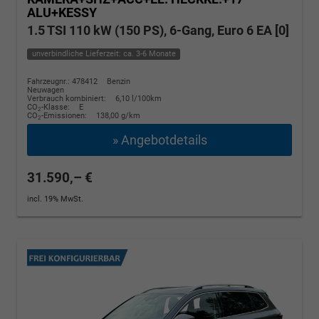
ALU+KESSY
1.5 TSI 110 kW (150 PS), 6-Gang, Euro 6 EA [0]
unverbindliche Lieferzeit: ca. 3-6 Monate
Fahrzeugnr.: 478412
Benzin
Neuwagen
Verbrauch kombiniert:
6,10 l/100km
CO
-Klasse:
E
2
CO
-Emissionen:
138,00 g/km
2
» Angebotdetails
31.590,– €
incl. 19% MwSt.