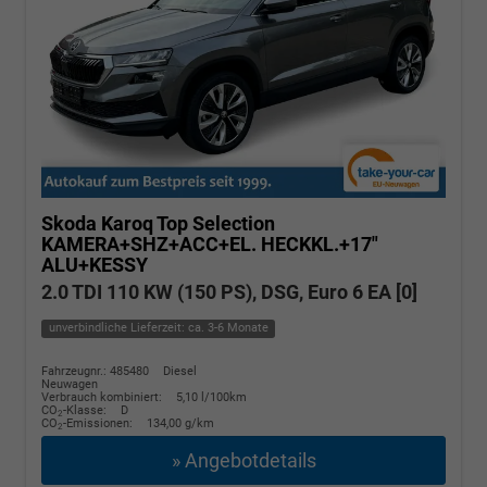
Skoda Karoq
Top Selection
KAMERA+SHZ+ACC+EL. HECKKL.+17"
ALU+KESSY
2.0 TDI 110 KW (150 PS), DSG, Euro 6 EA [0]
unverbindliche Lieferzeit: ca. 3-6 Monate
Fahrzeugnr.: 485480
Diesel
Neuwagen
Verbrauch kombiniert:
5,10 l/100km
CO
-Klasse:
D
2
CO
-Emissionen:
134,00 g/km
2
» Angebotdetails