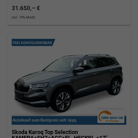
31.650,– €
incl. 19% MwSt.
Skoda Karoq
Top Selection
KAMERA+SHZ+ACC+EL. HECKKL.+17"