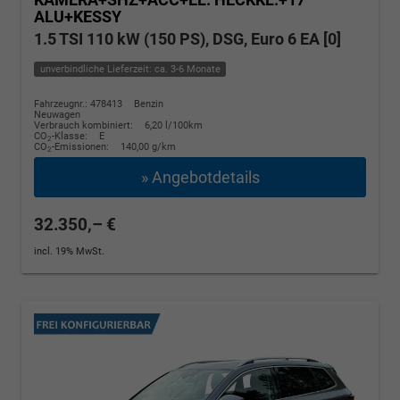
ALU+KESSY
1.5 TSI 110 kW (150 PS), DSG, Euro 6 EA [0]
unverbindliche Lieferzeit: ca. 3-6 Monate
Fahrzeugnr.: 478413
Benzin
Neuwagen
Verbrauch kombiniert:
6,20 l/100km
CO
-Klasse:
E
2
CO
-Emissionen:
140,00 g/km
2
» Angebotdetails
32.350,– €
incl. 19% MwSt.