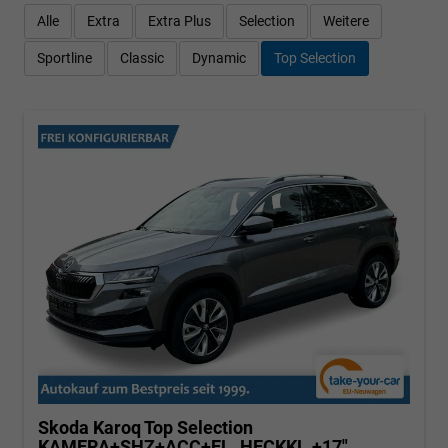
Alle
Extra
Extra Plus
Selection
Weitere
Sportline
Classic
Dynamic
Top Selection
Skoda Karoq
Top Selection
KAMERA+SHZ+ACC+EL. HECKKL.+17"