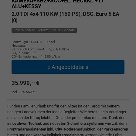
KAMERA+SHZ+ACC+EL. HECKKL.+17"
ALU+KESSY
2.0 TDI 4x4 110 KW (150 PS), DSG, Euro 6 EA
[0]
unverbindliche Lieferzeit: ca. 3-6 Monate
Fahrzeugnr.: 478415
Diesel
Neuwagen
Verbrauch kombiniert:
5,50 l/100km
CO
-Klasse:
E
2
CO
-Emissionen:
145,00 g/km
2
» Angebotdetails
35.990,– €
incl. 19% MwSt.
Für den Familienurlaub und für den Alltag ist der Karoq mit seinem
riesigen Ladevolumen der ideale Begleiter. Wie bereits sein Vorgänger
soll auch der Karoq leichtes Geländer problemlos meistern. Dank der
innovativen Technik
und neuesten
Sicherheitssystemen
wie z.B. dem
Frontradarassistenten inkl. City-Notbremsfunktion,
der
Parksensoren
hinten und der
Geschwindigkeitsregelanlage
werden Sie jede Fahrt