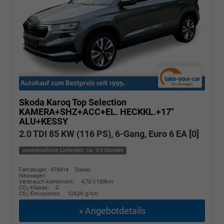
Skoda Karoq
Top Selection
KAMERA+SHZ+ACC+EL. HECKKL.+17"
ALU+KESSY
2.0 TDI 85 KW (116 PS), 6-Gang, Euro 6 EA [0]
unverbindliche Lieferzeit: ca. 3-6 Monate
Fahrzeugnr.: 478414
Diesel
Neuwagen
Verbrauch kombiniert:
4,70 l/100km
CO
-Klasse:
D
2
CO
-Emissionen:
124,00 g/km
2
» Angebotdetails