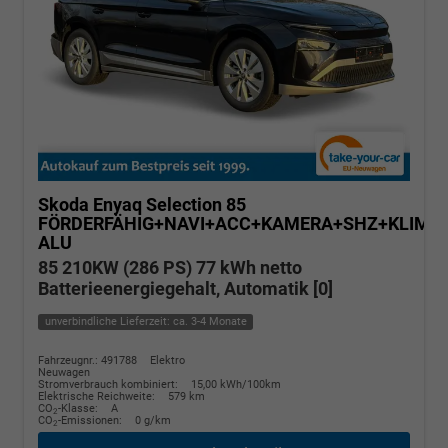
Skoda Enyaq
Selection 85
FÖRDERFÄHIG+NAVI+ACC+KAMERA+SHZ+KLIMA+
ALU
85 210KW (286 PS) 77 kWh netto
Batterieenergiegehalt, Automatik [0]
unverbindliche Lieferzeit: ca. 3-4 Monate
Fahrzeugnr.: 491788
Elektro
Neuwagen
Stromverbrauch kombiniert:
15,00 kWh/100km
Elektrische Reichweite:
579 km
CO
-Klasse:
A
2
CO
-Emissionen:
0 g/km
2