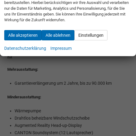
Garantieverlängerung um 2 Jahre, bis zu 90.000 km
bereitzustellen. Hierbei berücksichtigen wir Ihre Auswahl und verarbeiten
nur die Daten für Marketing, Analytics und Personalisierung, für die Sie
uns Ihr Einverständnis geben. Sie können Ihre Einwilligung jederzeit mit
Minderausstattung:
Wirkung für die Zukunft widerrufen.
Wärmepumpe
Alle akzeptieren
Alle ablehnen
Einstellungen
Beleuchtetes Tech-Deck
Datenschutzerklärung
Impressum
RS
Mehrausstattung:
Garantieverlängerung um 2 Jahre, bis zu 90.000 km
Minderausstattung:
Wärmepumpe
Drahtlos beheizbare Windschutzscheibe
Augmented Reality Head-up-Display
CANTON Soundsystem (12 Lautsprecher)