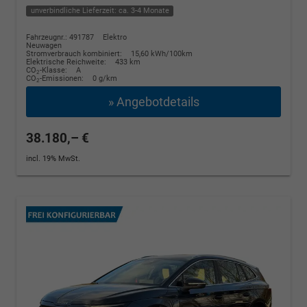
unverbindliche Lieferzeit: ca. 3-4 Monate
Fahrzeugnr.: 491787
Elektro
Neuwagen
Stromverbrauch kombiniert:
15,60 kWh/100km
Elektrische Reichweite:
433 km
CO
-Klasse:
A
2
CO
-Emissionen:
0 g/km
2
» Angebotdetails
38.180,– €
incl. 19% MwSt.