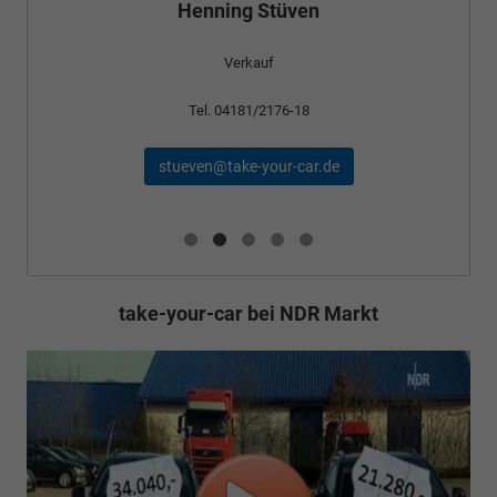
Verkauf
Tel. 04181/2176-24
schael@take-your-car.de
take-your-car bei NDR Markt