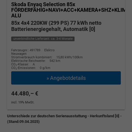
Skoda Enyaq
Selection 85x
FÖRDERFÄHIG+NAVI+ACC+KAMERA+SHZ+KLIMA+
ALU
85x 4x4 220KW (299 PS) 77 kWh netto
Batterienergiegehalt, Automatik [0]
unverbindliche Lieferzeit: ca. 3-4 Monate
Fahrzeugnr.: 491789
Elektro
Neuwagen
Stromverbrauch kombiniert:
15,80 kWh/100km
Elektrische Reichweite:
542 km
CO
-Klasse:
A
2
CO
-Emissionen:
0 g/km
2
» Angebotdetails
44.480,– €
incl. 19% MwSt.
Unterschiede zur deutschen Serienausstattung - Herkunftsland [0] -
(Stand:09.04.2025)