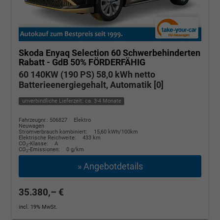
Skoda Enyaq
Selection 60 Schwerbehinderten
Rabatt - GdB 50% FÖRDERFÄHIG
60 140KW (190 PS) 58,0 kWh netto
Batterieenergiegehalt, Automatik [0]
unverbindliche Lieferzeit: ca. 3-4 Monate
Fahrzeugnr.: 506827
Elektro
Neuwagen
Stromverbrauch kombiniert:
15,60 kWh/100km
Elektrische Reichweite:
433 km
CO
-Klasse:
A
2
CO
-Emissionen:
0 g/km
2
» Angebotdetails
35.380,– €
incl. 19% MwSt.