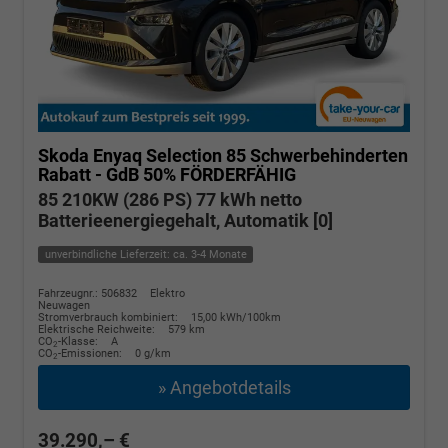
Skoda Enyaq
Selection 85 Schwerbehinderten
Rabatt - GdB 50% FÖRDERFÄHIG
85 210KW (286 PS) 77 kWh netto
Batterieenergiegehalt, Automatik [0]
unverbindliche Lieferzeit: ca. 3-4 Monate
Fahrzeugnr.: 506832
Elektro
Neuwagen
Stromverbrauch kombiniert:
15,00 kWh/100km
Elektrische Reichweite:
579 km
CO
-Klasse:
A
2
CO
-Emissionen:
0 g/km
2
» Angebotdetails
39.290,– €