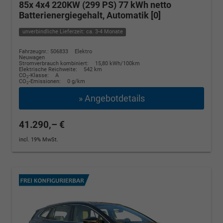
85x 4x4 220KW (299 PS) 77 kWh netto
Batterienergiegehalt, Automatik [0]
unverbindliche Lieferzeit: ca. 3-4 Monate
Fahrzeugnr.: 506833
Elektro
Neuwagen
Stromverbrauch kombiniert:
15,80 kWh/100km
Elektrische Reichweite:
542 km
CO
-Klasse:
A
2
CO
-Emissionen:
0 g/km
2
» Angebotdetails
41.290,– €
incl. 19% MwSt.