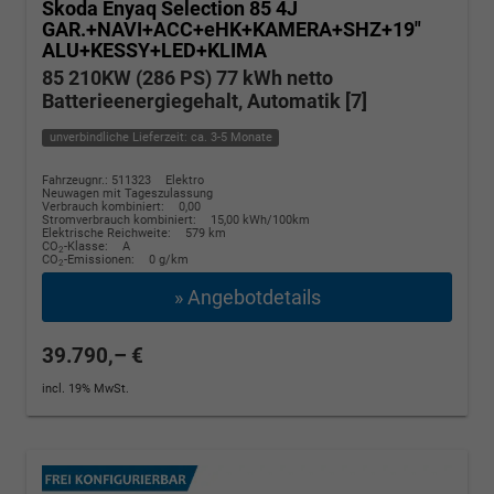
Skoda Enyaq
Selection 85 4J
GAR.+NAVI+ACC+eHK+KAMERA+SHZ+19"
ALU+KESSY+LED+KLIMA
85 210KW (286 PS) 77 kWh netto
Batterieenergiegehalt, Automatik [7]
unverbindliche Lieferzeit: ca. 3-5 Monate
Fahrzeugnr.: 511323
Elektro
Neuwagen mit Tageszulassung
Verbrauch kombiniert:
0,00
Stromverbrauch kombiniert:
15,00 kWh/100km
Elektrische Reichweite:
579 km
CO
-Klasse:
A
2
CO
-Emissionen:
0 g/km
2
» Angebotdetails
39.790,– €
incl. 19% MwSt.