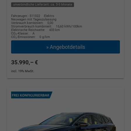
unverbindliche Lieferzeit: ca. 3-5 Monate
Fahrzeugnr.: 511322
Elektro
Neuwagen mit Tageszulassung
Verbrauch kombiniert:
0,00
Stromverbrauch kombiniert:
15,60 kWh/100km
Elektrische Reichweite:
433 km
CO
-Klasse:
A
2
CO
-Emissionen:
0 g/km
2
» Angebotdetails
35.990,– €
incl. 19% MwSt.