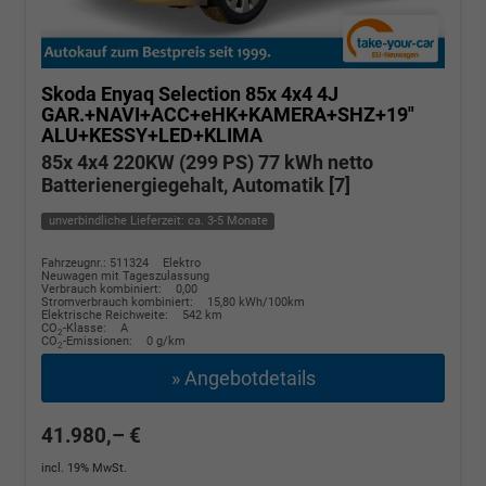
Skoda Enyaq
Selection 85x 4x4 4J
GAR.+NAVI+ACC+eHK+KAMERA+SHZ+19"
ALU+KESSY+LED+KLIMA
85x 4x4 220KW (299 PS) 77 kWh netto
Batterienergiegehalt, Automatik [7]
unverbindliche Lieferzeit: ca. 3-5 Monate
Fahrzeugnr.: 511324
Elektro
Neuwagen mit Tageszulassung
Verbrauch kombiniert:
0,00
Stromverbrauch kombiniert:
15,80 kWh/100km
Elektrische Reichweite:
542 km
CO
-Klasse:
A
2
CO
-Emissionen:
0 g/km
2
» Angebotdetails
41.980,– €
incl. 19% MwSt.