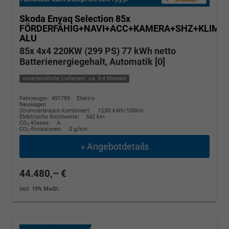
Skoda Enyaq
Selection 85x
FÖRDERFÄHIG+NAVI+ACC+KAMERA+SHZ+KLIMA+
ALU
85x 4x4 220KW (299 PS) 77 kWh netto
Batterienergiegehalt, Automatik [0]
unverbindliche Lieferzeit: ca. 3-4 Monate
Fahrzeugnr.: 491789
Elektro
Neuwagen
Stromverbrauch kombiniert:
15,80 kWh/100km
Elektrische Reichweite:
542 km
CO
-Klasse:
A
2
CO
-Emissionen:
0 g/km
2
» Angebotdetails
44.480,– €
incl. 19% MwSt.