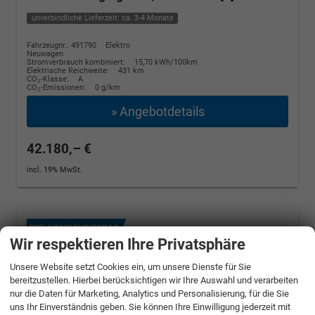
unverbindliche Lieferzeit: ca. 3-4 Monate
Fahrzeugnr.: 491790
Elektro
Neuwagen
Stromverbrauch kombiniert:
15,70 kWh/100km
Elektrische Reichweite:
431 km
CO
-Klasse:
A
2
CO
-Emissionen:
0 g/km
2
» Angebotdetails
42.180,– €
incl. 19% MwSt.
Wir respektieren Ihre Privatsphäre
Unsere Website setzt Cookies ein, um unsere Dienste für Sie
bereitzustellen. Hierbei berücksichtigen wir Ihre Auswahl und verarbeiten
nur die Daten für Marketing, Analytics und Personalisierung, für die Sie
uns Ihr Einverständnis geben. Sie können Ihre Einwilligung jederzeit mit