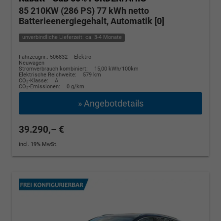
85 210KW (286 PS) 77 kWh netto
Batterieenergiegehalt, Automatik [0]
unverbindliche Lieferzeit: ca. 3-4 Monate
Fahrzeugnr.: 506832
Elektro
Neuwagen
Stromverbrauch kombiniert:
15,00 kWh/100km
Elektrische Reichweite:
579 km
CO
-Klasse:
A
2
CO
-Emissionen:
0 g/km
2
» Angebotdetails
39.290,– €
incl. 19% MwSt.