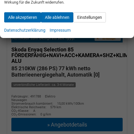
Wirkung für die Zukunft widerrufen.
Alle akzeptieren
Alle ablehnen
Einstellungen
Datenschutzerklärung
Impressum
Skoda Enyaq
Selection 85
FÖRDERFÄHIG+NAVI+ACC+KAMERA+SHZ+KLIMA+
ALU
85 210KW (286 PS) 77 kWh netto
Batterieenergiegehalt, Automatik [0]
unverbindliche Lieferzeit: ca. 3-4 Monate
Fahrzeugnr.: 491788
Elektro
Neuwagen
Stromverbrauch kombiniert:
15,00 kWh/100km
Elektrische Reichweite:
579 km
CO
-Klasse:
A
2
CO
-Emissionen:
0 g/km
2
» Angebotdetails