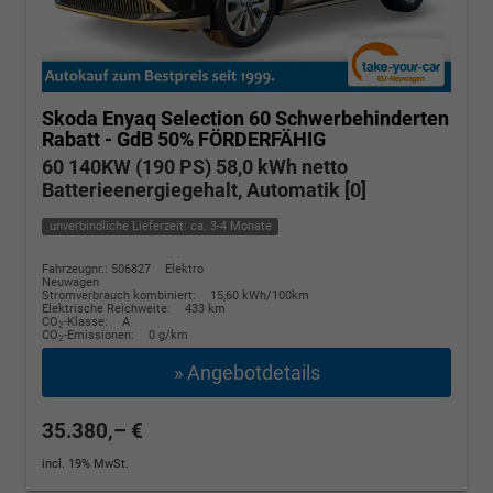
Skoda Enyaq
Selection 60 Schwerbehinderten
Rabatt - GdB 50% FÖRDERFÄHIG
60 140KW (190 PS) 58,0 kWh netto
Batterieenergiegehalt, Automatik [0]
unverbindliche Lieferzeit: ca. 3-4 Monate
Fahrzeugnr.: 506827
Elektro
Neuwagen
Stromverbrauch kombiniert:
15,60 kWh/100km
Elektrische Reichweite:
433 km
CO
-Klasse:
A
2
CO
-Emissionen:
0 g/km
2
» Angebotdetails
35.380,– €
incl. 19% MwSt.