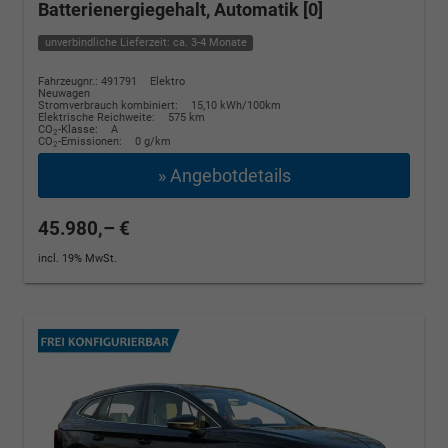
Batterienergiegehalt, Automatik [0]
unverbindliche Lieferzeit: ca. 3-4 Monate
Fahrzeugnr.: 491791
Elektro
Neuwagen
Stromverbrauch kombiniert:
15,10 kWh/100km
Elektrische Reichweite:
575 km
CO
-Klasse:
A
2
CO
-Emissionen:
0 g/km
2
» Angebotdetails
45.980,– €
incl. 19% MwSt.