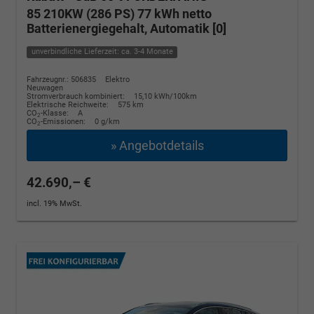
85 210KW (286 PS) 77 kWh netto
Batterienergiegehalt, Automatik [0]
unverbindliche Lieferzeit: ca. 3-4 Monate
Fahrzeugnr.: 506835
Elektro
Neuwagen
Stromverbrauch kombiniert:
15,10 kWh/100km
Elektrische Reichweite:
575 km
CO
-Klasse:
A
2
CO
-Emissionen:
0 g/km
2
» Angebotdetails
42.690,– €
incl. 19% MwSt.