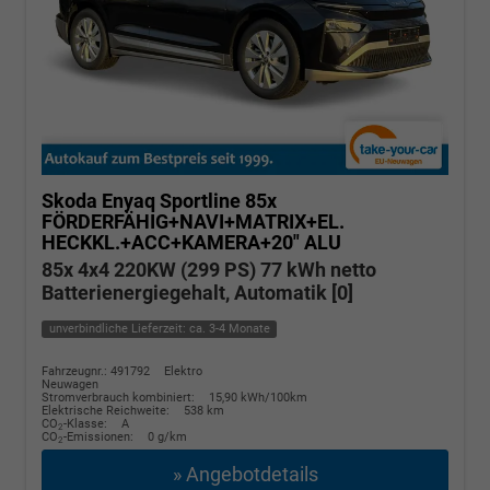
Skoda Enyaq
Sportline 85x
FÖRDERFÄHIG+NAVI+MATRIX+EL.
HECKKL.+ACC+KAMERA+20" ALU
85x 4x4 220KW (299 PS) 77 kWh netto
Batterienergiegehalt, Automatik [0]
unverbindliche Lieferzeit: ca. 3-4 Monate
Fahrzeugnr.: 491792
Elektro
Neuwagen
Stromverbrauch kombiniert:
15,90 kWh/100km
Elektrische Reichweite:
538 km
CO
-Klasse:
A
2
CO
-Emissionen:
0 g/km
2
» Angebotdetails