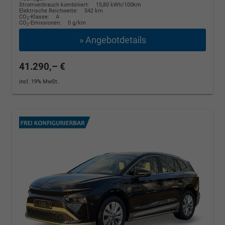
Stromverbrauch kombiniert:
15,80 kWh/100km
Elektrische Reichweite:
542 km
CO
-Klasse:
A
2
CO
-Emissionen:
0 g/km
2
» Angebotdetails
41.290,– €
incl. 19% MwSt.