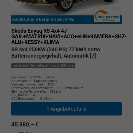
Skoda Enyaq
RS 4x4 4J
GAR.+MATRIX+NAVI+ACC+eHK+KAMERA+SHZ+20
ALU+KESSY+KLIMA
RS 4x4 250KW (340 PS) 77 kWh netto
Batterienergiegehalt, Automatik [7]
unverbindliche Lieferzeit: ca. 3-5 Monate
Fahrzeugnr.: 511326
Elektro
Neuwagen mit Tageszulassung
Verbrauch kombiniert:
0,00
Stromverbrauch kombiniert:
16,10 kWh/100km
Elektrische Reichweite:
562 km
CO
-Klasse:
A
2
CO
-Emissionen:
0 g/km
2
» Angebotdetails
45.980,– €