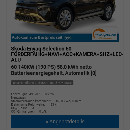
Skoda Enyaq
Selection 60
FÖRDERFÄHIG+NAVI+ACC+KAMERA+SHZ+LED+19
ALU
60 140KW (190 PS) 58,0 kWh netto
Batterieenergiegehalt, Automatik [0]
unverbindliche Lieferzeit: ca. 3-4 Monate
Fahrzeugnr.: 491787
Elektro
Neuwagen
Stromverbrauch kombiniert:
15,60 kWh/100km
Elektrische Reichweite:
433 km
CO
-Klasse:
A
2
CO
-Emissionen:
0 g/km
2
» Angebotdetails