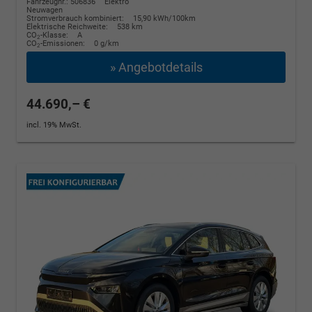
Fahrzeugnr.: 506836
Elektro
Neuwagen
Stromverbrauch kombiniert:
15,90 kWh/100km
Elektrische Reichweite:
538 km
CO
-Klasse:
A
2
CO
-Emissionen:
0 g/km
2
» Angebotdetails
44.690,– €
incl. 19% MwSt.