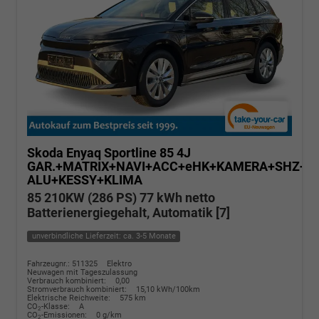
Skoda Enyaq
Sportline 85 4J
GAR.+MATRIX+NAVI+ACC+eHK+KAMERA+SHZ+20
ALU+KESSY+KLIMA
85 210KW (286 PS) 77 kWh netto
Batterienergiegehalt, Automatik [7]
unverbindliche Lieferzeit: ca. 3-5 Monate
Fahrzeugnr.: 511325
Elektro
Neuwagen mit Tageszulassung
Verbrauch kombiniert:
0,00
Stromverbrauch kombiniert:
15,10 kWh/100km
Elektrische Reichweite:
575 km
CO
-Klasse:
A
2
CO
-Emissionen:
0 g/km
2