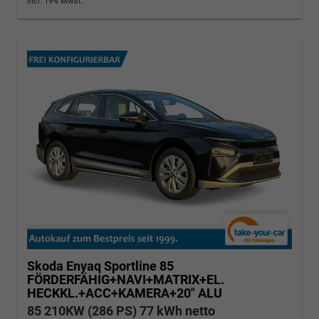
incl. 19% MwSt.
Skoda Enyaq
Sportline 85
FÖRDERFÄHIG+NAVI+MATRIX+EL.
HECKKL.+ACC+KAMERA+20" ALU
85 210KW (286 PS) 77 kWh netto