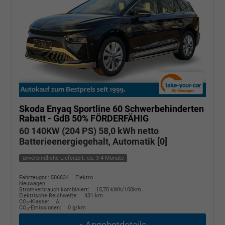
Skoda Enyaq
Sportline 60 Schwerbehinderten
Rabatt - GdB 50% FÖRDERFÄHIG
60 140KW (204 PS) 58,0 kWh netto
Batterieenergiegehalt, Automatik [0]
unverbindliche Lieferzeit: ca. 3-4 Monate
Fahrzeugnr.: 506834
Elektro
Neuwagen
Stromverbrauch kombiniert:
15,70 kWh/100km
Elektrische Reichweite:
431 km
CO
-Klasse:
A
2
CO
-Emissionen:
0 g/km
2
» Angebotdetails