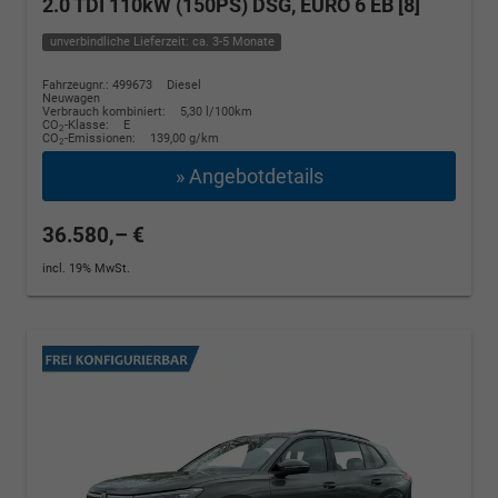
2.0 TDI 110kW (150PS) DSG, EURO 6 EB [8]
unverbindliche Lieferzeit: ca. 3-5 Monate
Fahrzeugnr.: 499673
Diesel
Neuwagen
Verbrauch kombiniert:
5,30 l/100km
CO
-Klasse:
E
2
CO
-Emissionen:
139,00 g/km
2
» Angebotdetails
36.580,– €
incl. 19% MwSt.