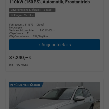
110 kW (150 PS), Automatik, Frontantrieb
unverbindliche Lieferzeit:
12 Tage
Delfingrau Metallic
Fahrzeugnr.: 511379
Diesel
Neuwagen
Verbrauch kombiniert:
5,90 l/100km
CO
-Klasse:
E
2
CO
-Emissionen:
154,00 g/km
2
» Angebotdetails
37.240,– €
incl. 19% MwSt.