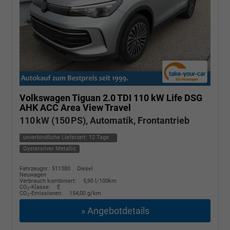
Volkswagen Tiguan
2.0 TDI 110 kW Life DSG
AHK ACC Area View Travel
110 kW (150 PS), Automatik, Frontantrieb
unverbindliche Lieferzeit:
12 Tage
Oystersilver Metallic
Fahrzeugnr.: 511380
Diesel
Neuwagen
Verbrauch kombiniert:
5,90 l/100km
CO
-Klasse:
E
2
CO
-Emissionen:
154,00 g/km
2
» Angebotdetails