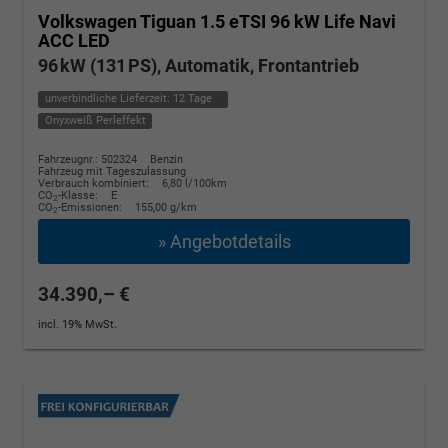
Volkswagen Tiguan
1.5 eTSI 96 kW Life Navi
ACC LED
96 kW (131 PS), Automatik, Frontantrieb
unverbindliche Lieferzeit:
12 Tage
Onyxweiß Perleffekt
Fahrzeugnr.: 502324
Benzin
Fahrzeug mit Tageszulassung
Verbrauch kombiniert:
6,80 l/100km
CO
-Klasse:
E
2
CO
-Emissionen:
155,00 g/km
2
» Angebotdetails
34.390,– €
incl. 19% MwSt.