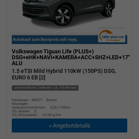
Volkswagen Tiguan
Life (PLUS+)
DSG+eHK+NAVI+KAMERA+ACC+SHZ+LED+17''
ALU
1.5 eTSI Mild Hybrid 110kW (150PS) DSG,
EURO 6 EB [2]
unverbindliche Lieferzeit: ca. 3-5 Monate
Fahrzeugnr.: 499277
Benzin
Neuwagen
Verbrauch kombiniert:
6,20 l/100km
CO
-Klasse:
E
2
CO
-Emissionen:
141,00 g/km
2
» Angebotdetails