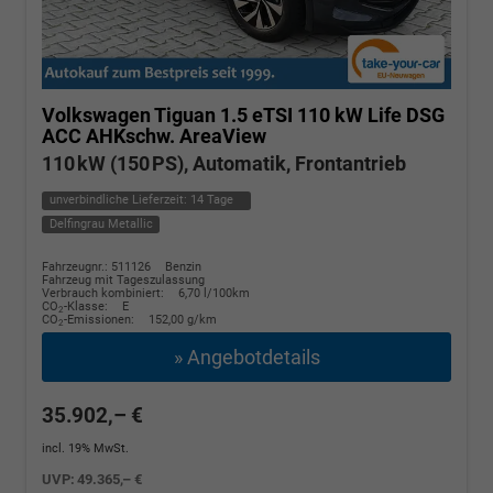
Volkswagen Tiguan
1.5 eTSI 110 kW Life DSG
ACC AHKschw. AreaView
110 kW (150 PS), Automatik, Frontantrieb
unverbindliche Lieferzeit:
14 Tage
Delfingrau Metallic
Fahrzeugnr.: 511126
Benzin
Fahrzeug mit Tageszulassung
Verbrauch kombiniert:
6,70 l/100km
CO
-Klasse:
E
2
CO
-Emissionen:
152,00 g/km
2
» Angebotdetails
35.902,– €
incl. 19% MwSt.
UVP:
49.365,– €