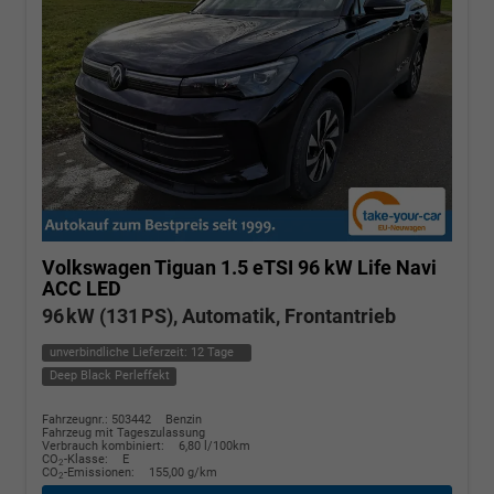
Volkswagen Tiguan
1.5 eTSI 96 kW Life Navi
ACC LED
96 kW (131 PS), Automatik, Frontantrieb
unverbindliche Lieferzeit:
12 Tage
Deep Black Perleffekt
Fahrzeugnr.: 503442
Benzin
Fahrzeug mit Tageszulassung
Verbrauch kombiniert:
6,80 l/100km
CO
-Klasse:
E
2
CO
-Emissionen:
155,00 g/km
2