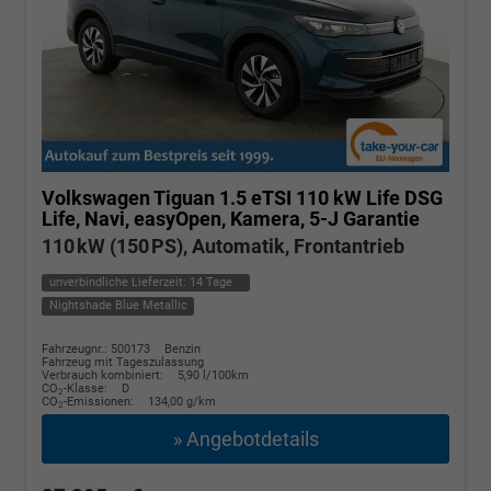
Volkswagen Tiguan
1.5 eTSI 110 kW Life DSG
Life, Navi, easyOpen, Kamera, 5-J Garantie
110 kW (150 PS), Automatik, Frontantrieb
unverbindliche Lieferzeit:
14 Tage
Nightshade Blue Metallic
Fahrzeugnr.: 500173
Benzin
Fahrzeug mit Tageszulassung
Verbrauch kombiniert:
5,90 l/100km
CO
-Klasse:
D
2
CO
-Emissionen:
134,00 g/km
2
» Angebotdetails