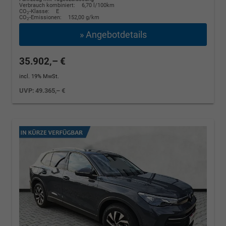
Verbrauch kombiniert:
6,70 l/100km
CO
-Klasse:
E
2
CO
-Emissionen:
152,00 g/km
2
» Angebotdetails
35.902,– €
incl. 19% MwSt.
UVP:
49.365,– €