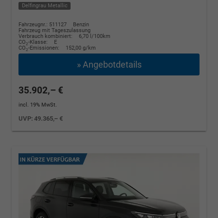
Delfingrau Metallic
Fahrzeugnr.: 511127
Benzin
Fahrzeug mit Tageszulassung
Verbrauch kombiniert:
6,70 l/100km
CO
-Klasse:
E
2
CO
-Emissionen:
152,00 g/km
2
» Angebotdetails
35.902,– €
incl. 19% MwSt.
UVP:
49.365,– €