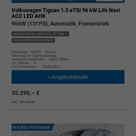
Volkswagen Tiguan
1.5 eTSI 96 kW Life Navi
ACC LED AHK
96 kW (131 PS), Automatik, Frontantrieb
unverbindliche Lieferzeit:
12 Tage
Onyx Weiß Perlmutteffekt
Fahrzeugnr.: 504477
Benzin
Fahrzeug mit Tageszulassung
Verbrauch kombiniert:
6,80 l/100km
CO
-Klasse:
E
2
CO
-Emissionen:
155,00 g/km
2
» Angebotdetails
35.390,– €
incl. 19% MwSt.