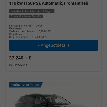
110 kW (150 PS), Automatik, Frontantrieb
unverbindliche Lieferzeit:
12 Tage
Grenadillschwarz Metallic
Fahrzeugnr.: 511657
Diesel
Neuwagen
Verbrauch kombiniert:
5,90 l/100km
CO
-Klasse:
E
2
CO
-Emissionen:
154,00 g/km
2
» Angebotdetails
37.240,– €
incl. 19% MwSt.