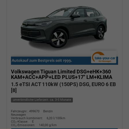
Volkswagen Tiguan
Limited DSG+eHK+360
KAM+ACC+APP+LED PLUS+17" LM+KLIMA
1.5 eTSI ACT 110kW (150PS) DSG, EURO 6 EB
[8]
unverbindliche Lieferzeit: ca. 3-5 Monate
Fahrzeugnr.: 499670
Benzin
Neuwagen
Verbrauch kombiniert:
6,20 l/100km
CO
-Klasse:
E
2
CO
-Emissionen:
140,00 g/km
2