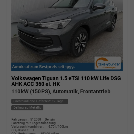
Volkswagen Tiguan
1.5 eTSI 110 kW Life DSG
AHK ACC 360 el. HK
110 kW (150 PS), Automatik, Frontantrieb
unverbindliche Lieferzeit:
12 Tage
Delfingrau Metallic
Fahrzeugnr.: 512088
Benzin
Fahrzeug mit Tageszulassung
Verbrauch kombiniert:
6,70 l/100km
CO
-Klasse:
E
2
CO
-Emissionen:
152,00 g/km