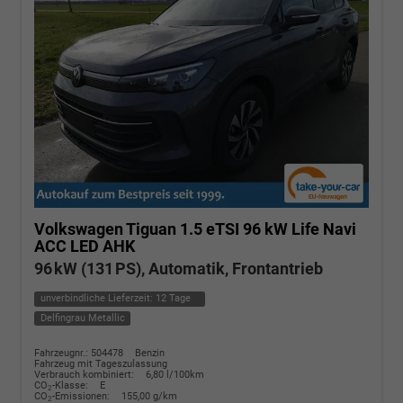
Volkswagen Tiguan
1.5 eTSI 96 kW Life Navi
ACC LED AHK
96 kW (131 PS), Automatik, Frontantrieb
unverbindliche Lieferzeit:
12 Tage
Delfingrau Metallic
Fahrzeugnr.: 504478
Benzin
Fahrzeug mit Tageszulassung
Verbrauch kombiniert:
6,80 l/100km
CO
-Klasse:
E
2
CO
-Emissionen:
155,00 g/km
2