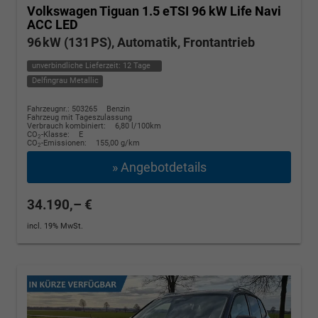
Volkswagen Tiguan
1.5 eTSI 96 kW Life Navi
ACC LED
96 kW (131 PS), Automatik, Frontantrieb
unverbindliche Lieferzeit:
12 Tage
Delfingrau Metallic
Fahrzeugnr.: 503265
Benzin
Fahrzeug mit Tageszulassung
Verbrauch kombiniert:
6,80 l/100km
CO
-Klasse:
E
2
CO
-Emissionen:
155,00 g/km
2
» Angebotdetails
34.190,– €
incl. 19% MwSt.