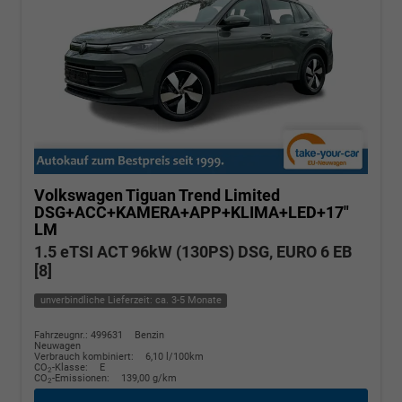
Volkswagen Tiguan
Trend Limited
DSG+ACC+KAMERA+APP+KLIMA+LED+17"
LM
1.5 eTSI ACT 96kW (130PS) DSG, EURO 6 EB
[8]
unverbindliche Lieferzeit: ca. 3-5 Monate
Fahrzeugnr.: 499631
Benzin
Neuwagen
Verbrauch kombiniert:
6,10 l/100km
CO
-Klasse:
E
2
CO
-Emissionen:
139,00 g/km
2