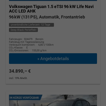
Volkswagen Tiguan
1.5 eTSI 96 kW Life Navi
ACC LED AHK
96 kW (131 PS), Automatik, Frontantrieb
unverbindliche Lieferzeit:
12 Tage
Deep Black Perleffekt
Fahrzeugnr.: 504479
Benzin
Fahrzeug mit Tageszulassung
Verbrauch kombiniert:
6,80 l/100km
CO
-Klasse:
E
2
CO
-Emissionen:
155,00 g/km
2
» Angebotdetails
34.890,– €
incl. 19% MwSt.