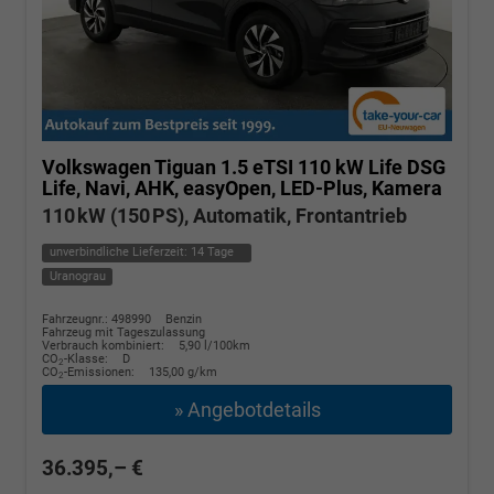
Volkswagen Tiguan
1.5 eTSI 110 kW Life DSG
Life, Navi, AHK, easyOpen, LED-Plus, Kamera
110 kW (150 PS), Automatik, Frontantrieb
unverbindliche Lieferzeit:
14 Tage
Uranograu
Fahrzeugnr.: 498990
Benzin
Fahrzeug mit Tageszulassung
Verbrauch kombiniert:
5,90 l/100km
CO
-Klasse:
D
2
CO
-Emissionen:
135,00 g/km
2
» Angebotdetails
36.395,– €