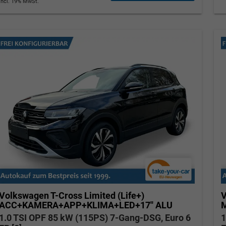
incl. 19% MwSt.
Tom Wollschläger
yamin Schael
Verkauf
Verkauf
Tel. 04181/2176-21
. 04181/2176-24
wollschlaeger@take-your-car.de
l@take-your-car.de
Volkswagen T-Cross
Limited (Life+)
V
ACC+KAMERA+APP+KLIMA+LED+17'' ALU
M
1.0 TSI OPF 85 kW (115PS) 7-Gang-DSG, Euro 6
1