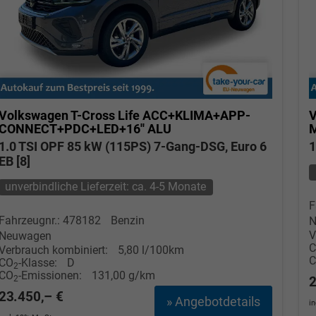
Volkswagen T-Cross
Life ACC+KLIMA+APP-
V
CONNECT+PDC+LED+16'' ALU
1.0 TSI OPF 85 kW (115PS) 7-Gang-DSG, Euro 6
1
EB [8]
unverbindliche Lieferzeit: ca. 4-5 Monate
F
Fahrzeugnr.: 478182
Benzin
N
V
Neuwagen
Verbrauch kombiniert:
5,80 l/100km
CO
-Klasse:
D
2
CO
-Emissionen:
131,00 g/km
2
2
23.450,– €
» Angebotdetails
i