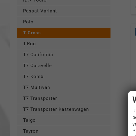
ID.7 Tourer
Passat Variant
Polo
T-Cross
T-Roc
T7 California
T7 Caravelle
T7 Kombi
T7 Multivan
T7 Transporter
T7 Transporter Kastenwagen
U
b
Taigo
v
P
Tayron