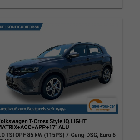
Elvedin Calakovic
Verkauf
Tel. 04181/2176-27
calakovic@take-your-car.de
olkswagen T-Cross
Style IQ.LIGHT
ATRIX+ACC+APP+17'' ALU
.0 TSI OPF 85 kW (115PS) 7-Gang-DSG, Euro 6