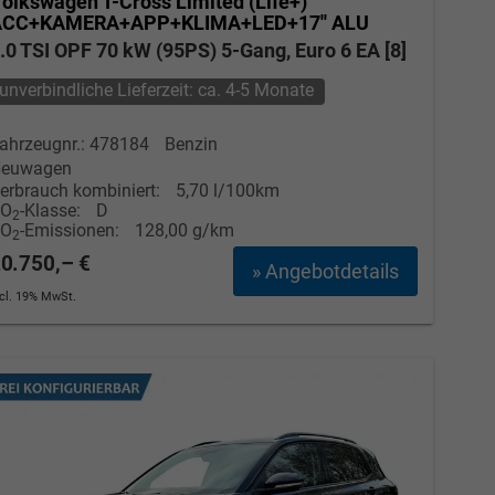
olkswagen T-Cross
Limited (Life+)
ACC+KAMERA+APP+KLIMA+LED+17'' ALU
.0 TSI OPF 70 kW (95PS) 5-Gang, Euro 6 EA [8]
unverbindliche Lieferzeit: ca. 4-5 Monate
ahrzeugnr.: 478184
Benzin
euwagen
erbrauch kombiniert:
5,70 l/100km
CO
-Klasse:
D
2
CO
-Emissionen:
128,00 g/km
2
0.750,– €
» Angebotdetails
ncl. 19% MwSt.