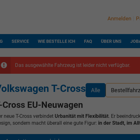
Anmelden
P
NG
SERVICE
WIE BESTELLE ICH
FAQ
ÜBER UNS
JOB
Das ausgewählte Fahrzeug ist leider nicht verfügbar.
olkswagen T-Cross
Alle
Bestellfahr
-Cross EU-Neuwagen
r neue T-Cross verbindet
Urbanität mit Flexibilität
. Er beeindru
sign, sondern macht überall eine gute Figur:
in der Stadt, im A