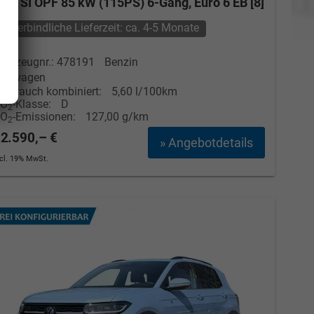
.0 TSI OPF 85 kW (115PS) 6-Gang, Euro 6 EB [8]
unverbindliche Lieferzeit: ca. 4-5 Monate
ahrzeugnr.: 478191
Benzin
euwagen
erbrauch kombiniert:
5,60 l/100km
CO
-Klasse:
D
2
CO
-Emissionen:
127,00 g/km
2
2.590,– €
» Angebotdetails
ncl. 19% MwSt.