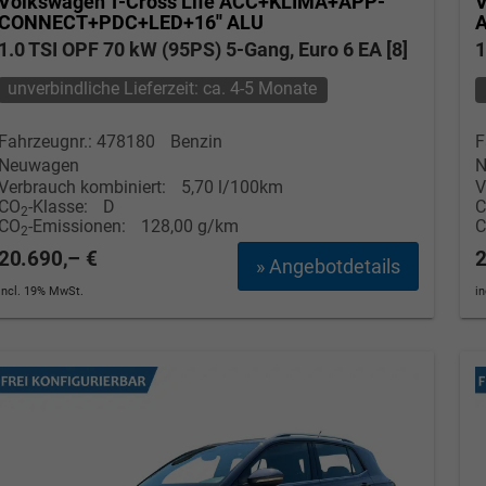
Volkswagen T-Cross
Life ACC+KLIMA+APP-
V
CONNECT+PDC+LED+16'' ALU
1.0 TSI OPF 70 kW (95PS) 5-Gang, Euro 6 EA [8]
1
unverbindliche Lieferzeit: ca. 4-5 Monate
Fahrzeugnr.: 478180
Benzin
F
Neuwagen
N
Verbrauch kombiniert:
5,70 l/100km
V
CO
-Klasse:
D
2
CO
-Emissionen:
128,00 g/km
2
20.690,– €
2
» Angebotdetails
incl. 19% MwSt.
i