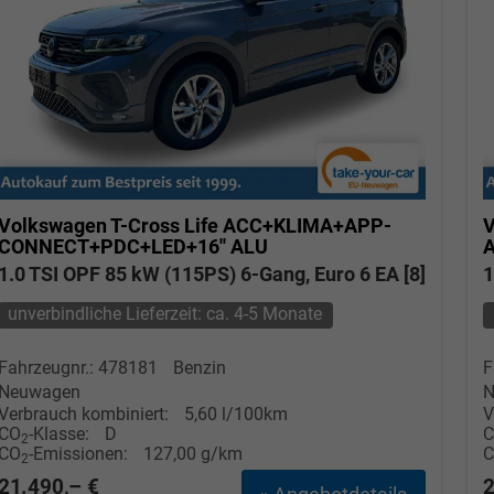
Volkswagen T-Cross
Life ACC+KLIMA+APP-
V
CONNECT+PDC+LED+16'' ALU
1.0 TSI OPF 85 kW (115PS) 6-Gang, Euro 6 EA [8]
1
unverbindliche Lieferzeit: ca. 4-5 Monate
Fahrzeugnr.: 478181
Benzin
F
Neuwagen
N
Verbrauch kombiniert:
5,60 l/100km
V
CO
-Klasse:
D
2
CO
-Emissionen:
127,00 g/km
2
21.490,– €
2