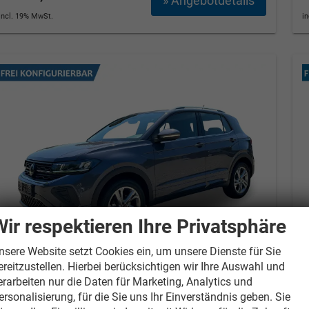
» Angebotdetails
incl. 19% MwSt.
i
Wir respektieren Ihre Privatsphäre
nsere Website setzt Cookies ein, um unsere Dienste für Sie
ereitzustellen. Hierbei berücksichtigen wir Ihre Auswahl und
Volkswagen T-Cross
Style IQ.LIGHT
V
erarbeiten nur die Daten für Marketing, Analytics und
MATRIX+ACC+APP+17'' ALU
ersonalisierung, für die Sie uns Ihr Einverständnis geben. Sie