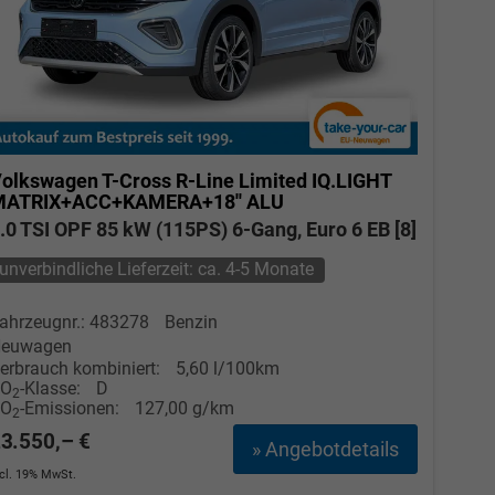
olkswagen T-Cross
R-Line Limited IQ.LIGHT
MATRIX+ACC+KAMERA+18'' ALU
.0 TSI OPF 85 kW (115PS) 6-Gang, Euro 6 EB [8]
unverbindliche Lieferzeit: ca. 4-5 Monate
ahrzeugnr.: 483278
Benzin
euwagen
erbrauch kombiniert:
5,60 l/100km
CO
-Klasse:
D
2
CO
-Emissionen:
127,00 g/km
2
3.550,– €
» Angebotdetails
ncl. 19% MwSt.