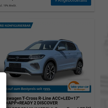
» Angebotdetails
ncl. 19% MwSt.
olkswagen T-Cross
R-Line ACC+LED+17''
ALU+APP+READY 2 DISCOVER