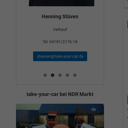
Bün
Henning Stüven
Verkauf
nden
Tel
Tel. 04181/2176-18
schae
stueven@take-your-car.de
de
take-your-car bei NDR Markt