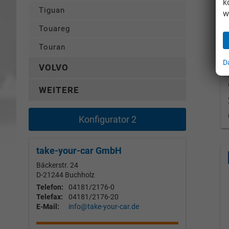
k
Tiguan
w
Touareg
Touran
D
VOLVO
WEITERE
Konfigurator 2
take-your-car GmbH
Bäckerstr. 24
D-21244
Buchholz
Telefon:
04181/2176-0
Telefax:
04181/2176-20
E-Mail:
info@take-your-car.de