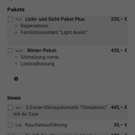
Pakete
Licht- und Sicht-Paket Plus:
230,– €
PLB
Regensensor,
Fernlichtassistent "Light Assist"
Winter-Paket:
430,– €
WW1
Sitzheizung vorne,
Lenkradheizung
(Serie
für
eTSI)
Innen
3-Zonen-Klimaautomatik "Climatronic"
445,– €
KH7
mit Air Care
Raucherausführung
30,– €
9JB