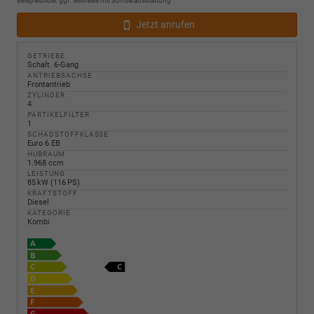
Beispielbilder, ggf. teilweise mit Sonderausstattung
Jetzt anrufen
GETRIEBE
Schalt. 6-Gang
ANTRIEBSACHSE
Frontantrieb
ZYLINDER
4
PARTIKELFILTER
1
SCHADSTOFFKLASSE
Euro 6 EB
HUBRAUM
1.968 ccm
LEISTUNG
85 kW (116 PS)
KRAFTSTOFF
Diesel
KATEGORIE
Kombi