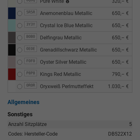
Pure White
320,– €
5R5R
Anemonenblau Metallic
650,– €
3Y3Y
Crystal Ice Blue Metallic
650,– €
B0B0
Delfingrau Metallic
650,– €
0E0E
Grenadillschwarz Metallic
650,– €
F0F0
Oyster Silver Metallic
650,– €
P8P8
Kings Red Metallic
790,– €
0R0R
Oryxweiß Perlmutteffekt
1.030,– €
Allgemeines
Sonstiges
Anzahl Sitzplätze
5
Codes: Hersteller-Code
DB522X12