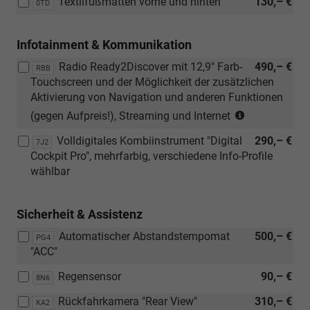
Textilfußmatten vorne und hinten
130,– €
0TD
Infotainment & Kommunikation
Radio Ready2Discover mit 12,9" Farb-
490,– €
RBB
Touchscreen und der Möglichkeit der zusätzlichen
Aktivierung von Navigation und anderen Funktionen
(Nur
(gegen Aufpreis!), Streaming und Internet
in
Volldigitales Kombiinstrument "Digital
290,– €
Verbindung
7J2
Cockpit Pro", mehrfarbig, verschiedene Info-Profile
mit
wählbar
[7J2]
Volldigitales
Kombiinstru
Sicherheit & Assistenz
"Digital
Cockpit
Automatischer Abstandstempomat
500,– €
PG4
Pro")
"ACC"
Regensensor
90,– €
8N6
Rückfahrkamera "Rear View"
310,– €
KA2