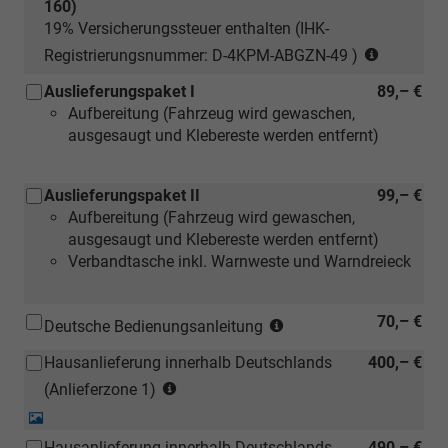
160)
19% Versicherungssteuer enthalten (IHK-
(nur
Registrierungsnummer: D-4KPM-ABGZN-49 )
für
Auslieferungspaket I
89,– €
Neuwage
Aufbereitung (Fahrzeug wird gewaschen,
ausgesaugt und Klebereste werden entfernt)
Auslieferungspaket II
99,– €
Aufbereitung (Fahrzeug wird gewaschen,
ausgesaugt und Klebereste werden entfernt)
Verbandtasche inkl. Warnweste und Warndreieck
(Hinweis:
70,– €
Deutsche Bedienungsanleitung
Kann
Hausanlieferung innerhalb Deutschlands
400,– €
auch
(Anlieferzonen
bei
(Anlieferzone 1)
siehe
einem
Detail-
Karte)
deutschen
Foto
Hausanlieferung innerhalb Deutschlands
490,– €