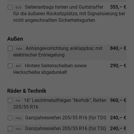
Seitenairbags hinten und Gurtstraffer
355,– €
6C4
für die äußeren Rücksitzplätze, mit Signalisierung bei
nicht angeschnallten Sicherheitsgurten
Außen
Anhängevorrichtung anklappbar, mit
840,– €
1M6
elektrischer Entriegelung
Hintere Seitenscheiben sowie
290,– €
4KF
Heckscheibe abgedunkelt
Räder & Technik
16" Leichtmetallfelgen "Norfolk", Reifen
960,– €
PI0
205/55 R16
Ganzjahresreifen 205/55 R16 (für TDI)
240,– €
H4J
Ganzjahresreifen 205/55 R16 (für TSI)
240,– €
H4J