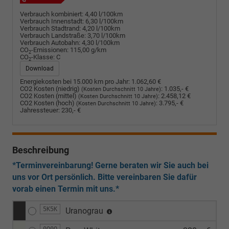
Verbrauch kombiniert:
4,40 l/100km
Verbrauch Innenstadt:
6,30 l/100km
Verbrauch Stadtrand:
4,20 l/100km
Verbrauch Landstraße:
3,70 l/100km
Verbrauch Autobahn:
4,30 l/100km
CO
-Emissionen:
115,00 g/km
2
CO
-Klasse:
C
2
Download
Energiekosten bei 15.000 km pro Jahr:
1.062,60 €
CO2 Kosten (niedrig)
:
1.035,- €
(Kosten Durchschnitt 10 Jahre)
CO2 Kosten (mittel)
:
2.458,12 €
(Kosten Durchschnitt 10 Jahre)
CO2 Kosten (hoch)
:
3.795,- €
(Kosten Durchschnitt 10 Jahre)
Jahressteuer:
230,- €
Beschreibung
*Terminvereinbarung! Gerne beraten wir Sie auch bei
uns vor Ort persönlich. Bitte vereinbaren Sie dafür
vorab einen Termin mit uns.*
5K5K
Uranograu
0Q0Q