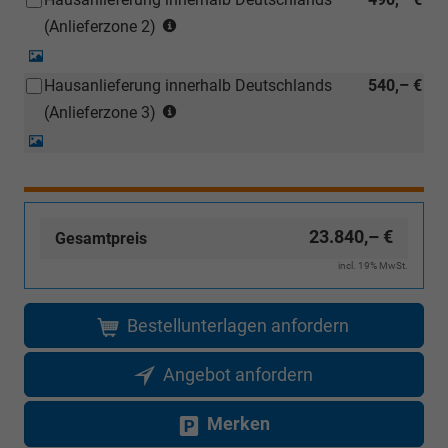
(ausgenommen
Händler
(Anlieferzonen
Inselanlieferungen)
(Anlieferzone 2)
kostengünstiger
siehe
nachbestellt
Detail-
Karte)
werden)
Foto
Hausanlieferung innerhalb Deutschlands
540,– €
(ausgenommen
(Anlieferzonen
Inselanlieferungen)
(Anlieferzone 3)
siehe
Detail-
Karte)
Foto
(ausgenommen
Inselanlieferungen)
23.840,– €
Gesamtpreis
incl. 19% MwSt.
Bestellunterlagen anfordern
Angebot anfordern
Merken