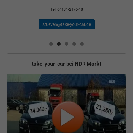
Tel. 04181/2176-24
schael@take-your-car.de
take-your-car bei NDR Markt