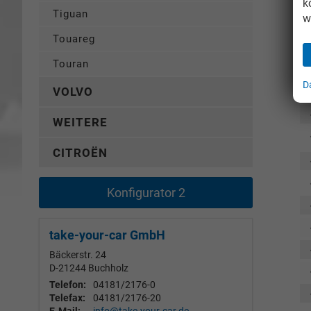
k
Tiguan
w
Touareg
Touran
D
VOLVO
WEITERE
CITROËN
Konfigurator 2
take-your-car GmbH
Bäckerstr. 24
D-21244
Buchholz
Telefon:
04181/2176-0
Telefax:
04181/2176-20