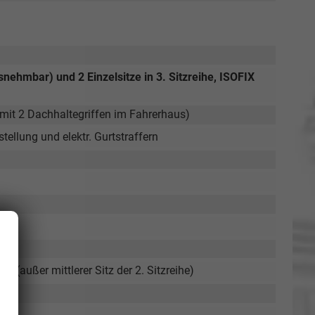
snehmbar) und 2 Einzelsitze in 3. Sitzreihe, ISOFIX
it 2 Dachhaltegriffen im Fahrerhaus)
ellung und elektr. Gurtstraffern
R (außer mittlerer Sitz der 2. Sitzreihe)