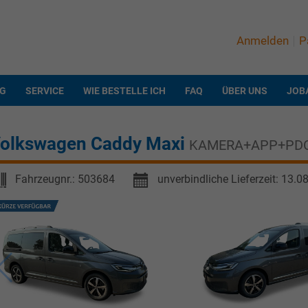
Anmelden
P
NG
SERVICE
WIE BESTELLE ICH
FAQ
ÜBER UNS
JOB
olkswagen Caddy Maxi
KAMERA+APP+PDC
Fahrzeugnr.:
503684
unverbindliche Lieferzeit:
13.0