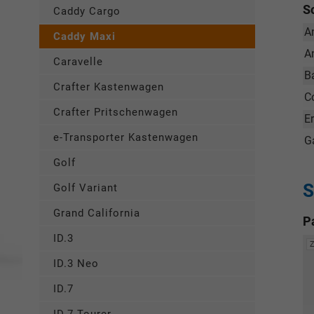
S
Caddy Cargo
A
Caddy Maxi
A
Caravelle
B
Crafter Kastenwagen
C
Crafter Pritschenwagen
E
e-Transporter Kastenwagen
G
Golf
S
Golf Variant
Grand California
P
ID.3
ID.3 Neo
ID.7