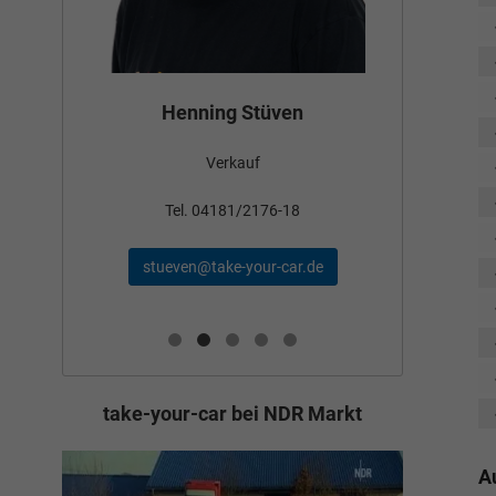
Tom
Bünyamin Schael
Verkauf
Tel
Tel. 04181/2176-24
wollschl
schael@take-your-car.de
de
take-your-car bei NDR Markt
A