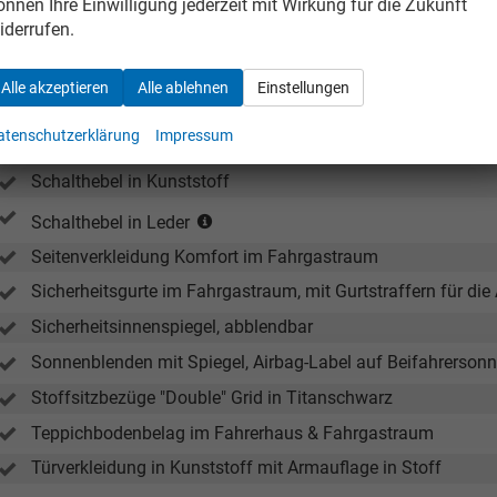
Mittelkonsole mit 2 universellen Getränkehaltern
önnen Ihre Einwilligung jederzeit mit Wirkung für die Zukunft
iderrufen.
Multifunktionslenkrad
Multifunktionslenkrad in Leder (bei DSG mit Schaltwippen)
Alle akzeptieren
Alle ablehnen
Einstellungen
Nichtraucherausführung
atenschutzerklärung
Impressum
Ohne Lendenwirbelstütze
Schalthebel in Kunststoff
(in
Schalthebel in Leder
Verbindung
Seitenverkleidung Komfort im Fahrgastraum
mit
Handschaltung)
Sicherheitsgurte im Fahrgastraum, mit Gurtstraffern für die 
Sicherheitsinnenspiegel, abblendbar
Sonnenblenden mit Spiegel, Airbag-Label auf Beifahrerson
Stoffsitzbezüge "Double" Grid in Titanschwarz
Teppichbodenbelag im Fahrerhaus & Fahrgastraum
Türverkleidung in Kunststoff mit Armauflage in Stoff