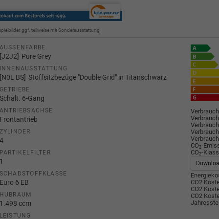
spielbilder, ggf. teilweise mit Sonderausstattung
AUSSENFARBE
J2J2
Pure Grey
INNENAUSSTATTUNG
N0L BS
Stoffsitzbezüge "Double Grid" in Titanschwarz
GETRIEBE
Schalt. 6-Gang
ANTRIEBSACHSE
Verbrauch
Verbrauch
Frontantrieb
Verbrauch
Verbrauch
ZYLINDER
Verbrauch
4
CO
-Emis
2
CO
-Klass
PARTIKELFILTER
2
1
Downlo
SCHADSTOFFKLASSE
Energiekos
Euro 6 EB
CO2 Koste
CO2 Koste
HUBRAUM
CO2 Koste
Jahresste
1.498 ccm
LEISTUNG