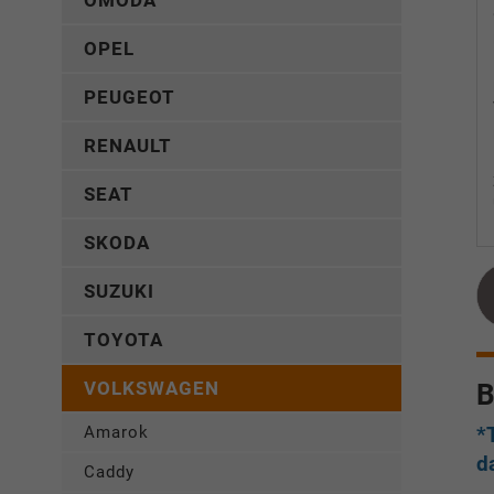
OMODA
OPEL
PEUGEOT
RENAULT
SEAT
SKODA
SUZUKI
TOYOTA
VOLKSWAGEN
B
*
Amarok
d
Caddy