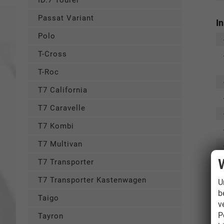
ID.7 Tourer
Passat Variant
I
Polo
T-Cross
T-Roc
T7 California
T7 Caravelle
T7 Kombi
T7 Multivan
T7 Transporter
T7 Transporter Kastenwagen
U
b
Taigo
v
P
Tayron