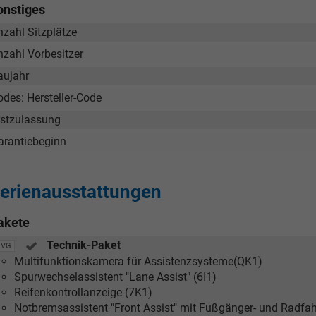
onstiges
nzahl Sitzplätze
nzahl Vorbesitzer
aujahr
odes: Hersteller-Code
rstzulassung
arantiebeginn
erienausstattungen
akete
Technik-Paket
ZVG
Multifunktionskamera für Assistenzsysteme(QK1)
Spurwechselassistent "Lane Assist" (6I1)
Reifenkontrollanzeige (7K1)
Notbremsassistent "Front Assist" mit Fußgänger- und Radfa