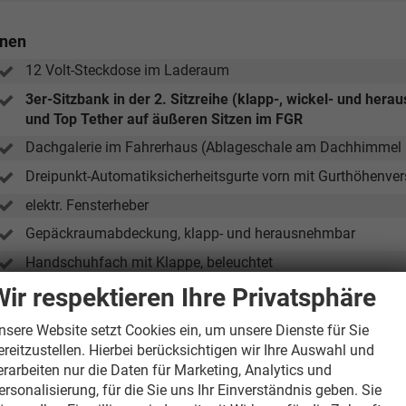
nnen
12 Volt-Steckdose im Laderaum
3er-Sitzbank in der 2. Sitzreihe (klapp-, wickel- und herau
und Top Tether auf äußeren Sitzen im FGR
Dachgalerie im Fahrerhaus (Ablageschale am Dachhimmel m
Dreipunkt-Automatiksicherheitsgurte vorn mit Gurthöhenverst
elektr. Fensterheber
Gepäckraumabdeckung, klapp- und herausnehmbar
Handschuhfach mit Klappe, beleuchtet
Heiz- und Belüftungsanlage
Wir respektieren Ihre Privatsphäre
Höheneinstellung für Sitz links, manuell
nsere Website setzt Cookies ein, um unsere Dienste für Sie
Kindersitzverankerung (I-Size) und Top Tether für Sitze im FG
ereitzustellen. Hierbei berücksichtigen wir Ihre Auswahl und
erarbeiten nur die Daten für Marketing, Analytics und
LED-Leseleuchten im Fahrgastraum
ersonalisierung, für die Sie uns Ihr Einverständnis geben. Sie