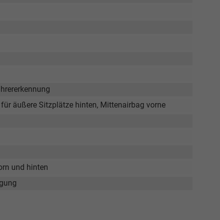
ahrererkennung
 für äußere Sitzplätze hinten, Mittenairbag vorne
orn und hinten
igung