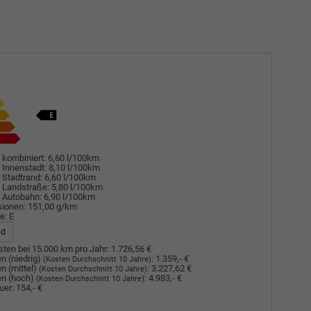
 kombiniert:
6,60 l/100km
 Innenstadt:
8,10 l/100km
 Stadtrand:
6,60 l/100km
 Landstraße:
5,80 l/100km
 Autobahn:
6,90 l/100km
sionen:
151,00 g/km
e:
E
ad
ten bei 15.000 km pro Jahr:
1.726,56 €
n (niedrig)
:
1.359,- €
(Kosten Durchschnitt 10 Jahre)
n (mittel)
:
3.227,62 €
(Kosten Durchschnitt 10 Jahre)
n (hoch)
:
4.983,- €
(Kosten Durchschnitt 10 Jahre)
uer:
154,- €