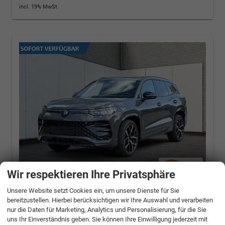
incl. 19% MwSt.
Wir respektieren Ihre Privatsphäre
Unsere Website setzt Cookies ein, um unsere Dienste für Sie
Volkswagen Tayron
R-Line Plus PLUG-
bereitzustellen. Hierbei berücksichtigen wir Ihre Auswahl und verarbeiten
IN+PANO+AHK+EL.HECKKL.+LED+PDC+20''LM
nur die Daten für Marketing, Analytics und Personalisierung, für die Sie
1.5 TSI eHybrid 200 kW (272PS) - 130 kW
uns Ihr Einverständnis geben. Sie können Ihre Einwilligung jederzeit mit