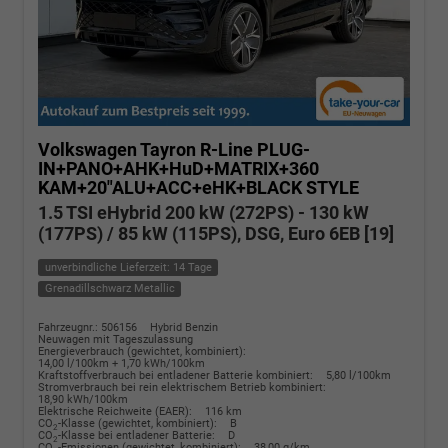
Volkswagen Tayron
R-Line PLUG-
IN+PANO+AHK+HuD+MATRIX+360
KAM+20"ALU+ACC+eHK+BLACK STYLE
1.5 TSI eHybrid 200 kW (272PS) - 130 kW
(177PS) / 85 kW (115PS), DSG, Euro 6EB [19]
unverbindliche Lieferzeit: 14 Tage
Grenadillschwarz Metallic
Fahrzeugnr.: 506156
Hybrid Benzin
Neuwagen mit Tageszulassung
Energieverbrauch (gewichtet, kombiniert):
14,00 l/100km + 1,70 kWh/100km
Kraftstoffverbrauch bei entladener Batterie kombiniert:
5,80 l/100km
Stromverbrauch bei rein elektrischem Betrieb kombiniert:
18,90 kWh/100km
Elektrische Reichweite (EAER):
116 km
CO
-Klasse (gewichtet, kombiniert):
B
2
CO
-Klasse bei entladener Batterie:
D
2
CO
-Emissionen (gewichtet, kombiniert):
38,00 g/km