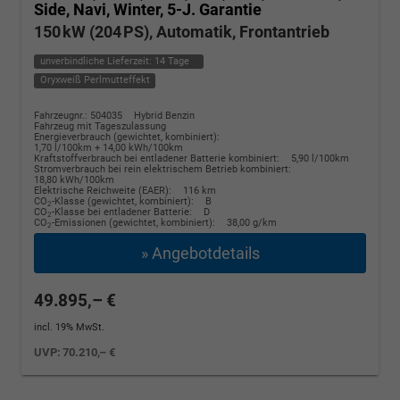
Side, Navi, Winter, 5-J. Garantie
150 kW (204 PS), Automatik, Frontantrieb
unverbindliche Lieferzeit:
14 Tage
Oryxweiß Perlmutteffekt
Fahrzeugnr.: 504035
Hybrid Benzin
Fahrzeug mit Tageszulassung
Energieverbrauch (gewichtet, kombiniert):
1,70 l/100km + 14,00 kWh/100km
Kraftstoffverbrauch bei entladener Batterie kombiniert:
5,90 l/100km
Stromverbrauch bei rein elektrischem Betrieb kombiniert:
18,80 kWh/100km
Elektrische Reichweite (EAER):
116 km
CO
-Klasse (gewichtet, kombiniert):
B
2
CO
-Klasse bei entladener Batterie:
D
2
CO
-Emissionen (gewichtet, kombiniert):
38,00 g/km
2
» Angebotdetails
49.895,– €
incl. 19% MwSt.
UVP:
70.210,– €