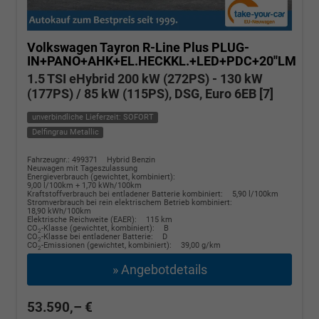
Volkswagen Tayron
R-Line Plus PLUG-
IN+PANO+AHK+EL.HECKKL.+LED+PDC+20''LM
1.5 TSI eHybrid 200 kW (272PS) - 130 kW
(177PS) / 85 kW (115PS), DSG, Euro 6EB [7]
unverbindliche Lieferzeit: SOFORT
Delfingrau Metallic
Fahrzeugnr.: 499371
Hybrid Benzin
Neuwagen mit Tageszulassung
Energieverbrauch (gewichtet, kombiniert):
9,00 l/100km + 1,70 kWh/100km
Kraftstoffverbrauch bei entladener Batterie kombiniert:
5,90 l/100km
Stromverbrauch bei rein elektrischem Betrieb kombiniert:
18,90 kWh/100km
Elektrische Reichweite (EAER):
115 km
CO
-Klasse (gewichtet, kombiniert):
B
2
CO
-Klasse bei entladener Batterie:
D
2
CO
-Emissionen (gewichtet, kombiniert):
39,00 g/km
2
» Angebotdetails
53.590,– €