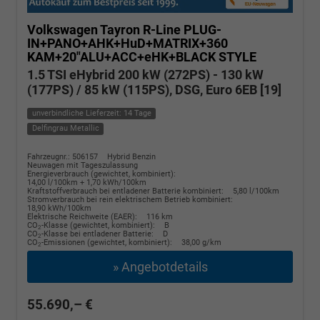
Volkswagen Tayron
R-Line PLUG-
IN+PANO+AHK+HuD+MATRIX+360
KAM+20"ALU+ACC+eHK+BLACK STYLE
1.5 TSI eHybrid 200 kW (272PS) - 130 kW
(177PS) / 85 kW (115PS), DSG, Euro 6EB [19]
unverbindliche Lieferzeit: 14 Tage
Delfingrau Metallic
Fahrzeugnr.: 506157
Hybrid Benzin
Neuwagen mit Tageszulassung
Energieverbrauch (gewichtet, kombiniert):
14,00 l/100km + 1,70 kWh/100km
Kraftstoffverbrauch bei entladener Batterie kombiniert:
5,80 l/100km
Stromverbrauch bei rein elektrischem Betrieb kombiniert:
18,90 kWh/100km
Elektrische Reichweite (EAER):
116 km
CO
-Klasse (gewichtet, kombiniert):
B
2
CO
-Klasse bei entladener Batterie:
D
2
CO
-Emissionen (gewichtet, kombiniert):
38,00 g/km
2
» Angebotdetails
55.690,– €