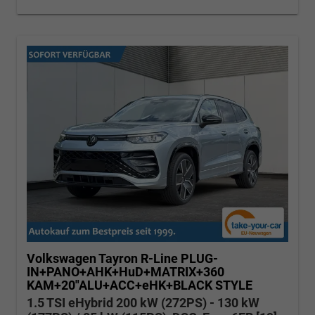
Volkswagen Tayron
R-Line PLUG-
IN+PANO+AHK+HuD+MATRIX+360
KAM+20"ALU+ACC+eHK+BLACK STYLE
1.5 TSI eHybrid 200 kW (272PS) - 130 kW