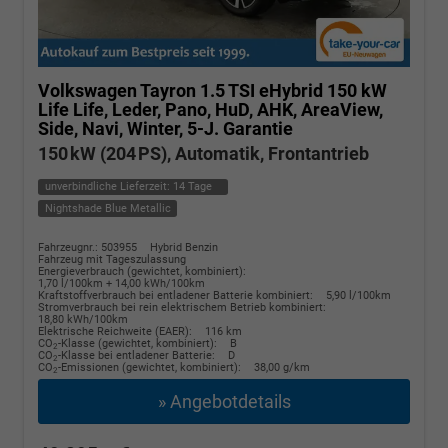
Volkswagen Tayron
1.5 TSI eHybrid 150 kW
Life Life, Leder, Pano, HuD, AHK, AreaView,
Side, Navi, Winter, 5-J. Garantie
150 kW (204 PS), Automatik, Frontantrieb
unverbindliche Lieferzeit:
14 Tage
Nightshade Blue Metallic
Fahrzeugnr.: 503955
Hybrid Benzin
Fahrzeug mit Tageszulassung
Energieverbrauch (gewichtet, kombiniert):
1,70 l/100km + 14,00 kWh/100km
Kraftstoffverbrauch bei entladener Batterie kombiniert:
5,90 l/100km
Stromverbrauch bei rein elektrischem Betrieb kombiniert:
18,80 kWh/100km
Elektrische Reichweite (EAER):
116 km
CO
-Klasse (gewichtet, kombiniert):
B
2
CO
-Klasse bei entladener Batterie:
D
2
CO
-Emissionen (gewichtet, kombiniert):
38,00 g/km
2
» Angebotdetails