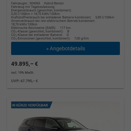
Fahrzeugnr.: 504365
Hybrid Benzin
Fahrzeug mit Tageszulassung
Energieverbrauch (gewichtet, kombiniert):
0,30 l/100km + 18,70 kWh/100km
Kraftstoffverbrauch bei entladener Batterie kombiniert:
5,90 l/100km
Stromverbrauch bei rein elektrischem Betrieb kombiniert:
18,70 kWh/100km
Elektrische Reichweite (EAER):
117 km
CO
-Klasse (gewichtet, kombiniert):
B
2
CO
-Klasse bei entladener Batterie:
D
2
CO
-Emissionen (gewichtet, kombiniert):
7,00 g/km
2
» Angebotdetails
49.895,– €
incl. 19% MwSt.
UVP:
67.795,– €