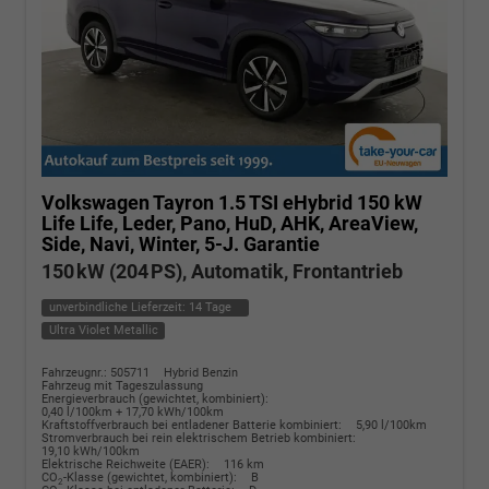
Volkswagen Tayron
1.5 TSI eHybrid 150 kW
Life Life, Leder, Pano, HuD, AHK, AreaView,
Side, Navi, Winter, 5-J. Garantie
150 kW (204 PS), Automatik, Frontantrieb
unverbindliche Lieferzeit:
14 Tage
Ultra Violet Metallic
Fahrzeugnr.: 505711
Hybrid Benzin
Fahrzeug mit Tageszulassung
Energieverbrauch (gewichtet, kombiniert):
0,40 l/100km + 17,70 kWh/100km
Kraftstoffverbrauch bei entladener Batterie kombiniert:
5,90 l/100km
Stromverbrauch bei rein elektrischem Betrieb kombiniert:
19,10 kWh/100km
Elektrische Reichweite (EAER):
116 km
CO
-Klasse (gewichtet, kombiniert):
B
2