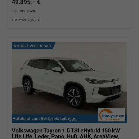
49.895,– €
incl. 19% MwSt.
UVP:
69.795,– €
Volkswagen Tayron
1.5 TSI eHybrid 150 kW
Life Life, Leder, Pano, HuD, AHK, AreaView,