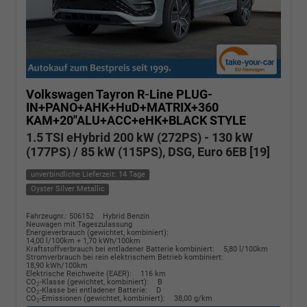
Volkswagen Tayron
R-Line PLUG-
IN+PANO+AHK+HuD+MATRIX+360
KAM+20"ALU+ACC+eHK+BLACK STYLE
1.5 TSI eHybrid 200 kW (272PS) - 130 kW
(177PS) / 85 kW (115PS), DSG, Euro 6EB [19]
unverbindliche Lieferzeit: 14 Tage
Oyster Silver Metallic
Fahrzeugnr.: 506152
Hybrid Benzin
Neuwagen mit Tageszulassung
Energieverbrauch (gewichtet, kombiniert):
14,00 l/100km + 1,70 kWh/100km
Kraftstoffverbrauch bei entladener Batterie kombiniert:
5,80 l/100km
Stromverbrauch bei rein elektrischem Betrieb kombiniert:
18,90 kWh/100km
Elektrische Reichweite (EAER):
116 km
CO
-Klasse (gewichtet, kombiniert):
B
2
CO
-Klasse bei entladener Batterie:
D
2
CO
-Emissionen (gewichtet, kombiniert):
38,00 g/km
2