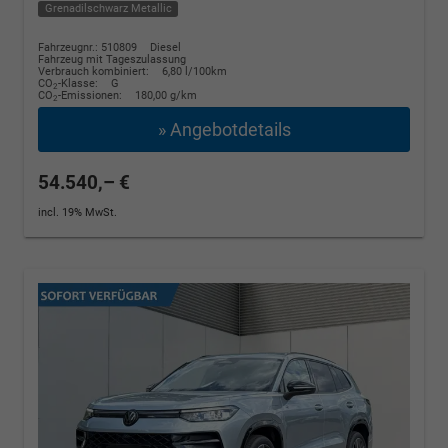
Grenadilschwarz Metallic
Fahrzeugnr.: 510809
Diesel
Fahrzeug mit Tageszulassung
Verbrauch kombiniert:
6,80 l/100km
CO
-Klasse:
G
2
CO
-Emissionen:
180,00 g/km
2
» Angebotdetails
54.540,– €
incl. 19% MwSt.