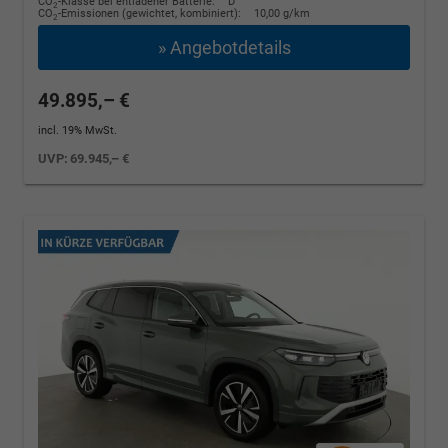
CO
-Klasse bei entladener Batterie:
D
2
CO
-Emissionen (gewichtet, kombiniert):
10,00 g/km
2
» Angebotdetails
49.895,– €
incl. 19% MwSt.
UVP:
69.945,– €