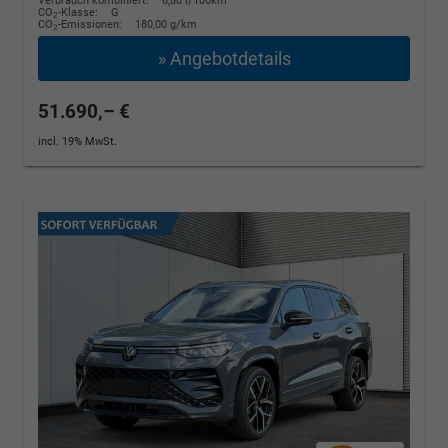
Verbrauch kombiniert:
6,80 l/100km
CO
-Klasse:
G
2
CO
-Emissionen:
180,00 g/km
2
» Angebotdetails
51.690,– €
incl. 19% MwSt.