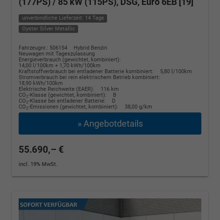
(177PS) / 85 kW (115PS), DSG, Euro 6EB [19]
unverbindliche Lieferzeit: 14 Tage
Oyster Silver Metallic
Fahrzeugnr.: 506154
Hybrid Benzin
Neuwagen mit Tageszulassung
Energieverbrauch (gewichtet, kombiniert):
14,00 l/100km + 1,70 kWh/100km
Kraftstoffverbrauch bei entladener Batterie kombiniert:
5,80 l/100km
Stromverbrauch bei rein elektrischem Betrieb kombiniert:
18,90 kWh/100km
Elektrische Reichweite (EAER):
116 km
CO
-Klasse (gewichtet, kombiniert):
B
2
CO
-Klasse bei entladener Batterie:
D
2
CO
-Emissionen (gewichtet, kombiniert):
38,00 g/km
2
» Angebotdetails
55.690,– €
incl. 19% MwSt.