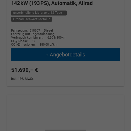
142 kW (193 PS), Automatik, Allrad
unverbindliche Lieferzeit:
12 Tage
Grenadilschwarz Metallic
Fahrzeugnr.: 510807
Diesel
Fahrzeug mit Tageszulassung
Verbrauch kombiniert:
6,80 l/100km
CO
-Klasse:
G
2
CO
-Emissionen:
180,00 g/km
2
» Angebotdetails
51.690,– €
incl. 19% MwSt.