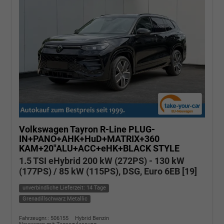
Volkswagen Tayron
R-Line PLUG-
IN+PANO+AHK+HuD+MATRIX+360
KAM+20"ALU+ACC+eHK+BLACK STYLE
1.5 TSI eHybrid 200 kW (272PS) - 130 kW
(177PS) / 85 kW (115PS), DSG, Euro 6EB [19]
unverbindliche Lieferzeit: 14 Tage
Grenadillschwarz Metallic
Fahrzeugnr.: 506155
Hybrid Benzin