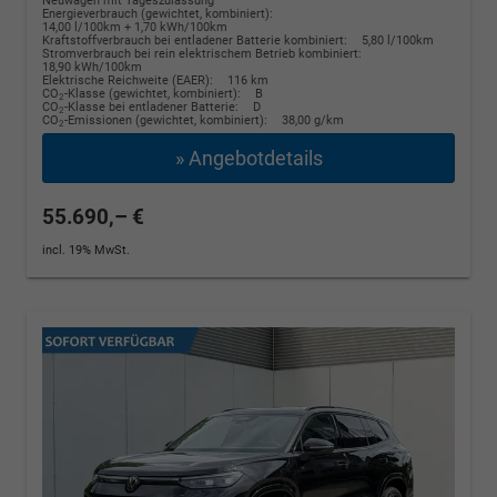
Neuwagen mit Tageszulassung
Energieverbrauch (gewichtet, kombiniert):
14,00 l/100km + 1,70 kWh/100km
Kraftstoffverbrauch bei entladener Batterie kombiniert:
5,80 l/100km
Stromverbrauch bei rein elektrischem Betrieb kombiniert:
18,90 kWh/100km
Elektrische Reichweite (EAER):
116 km
CO
-Klasse (gewichtet, kombiniert):
B
2
CO
-Klasse bei entladener Batterie:
D
2
CO
-Emissionen (gewichtet, kombiniert):
38,00 g/km
2
» Angebotdetails
55.690,– €
incl. 19% MwSt.