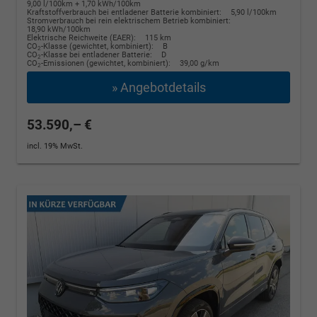
9,00 l/100km + 1,70 kWh/100km
Kraftstoffverbrauch bei entladener Batterie kombiniert:
5,90 l/100km
Stromverbrauch bei rein elektrischem Betrieb kombiniert:
18,90 kWh/100km
Elektrische Reichweite (EAER):
115 km
CO
-Klasse (gewichtet, kombiniert):
B
2
CO
-Klasse bei entladener Batterie:
D
2
CO
-Emissionen (gewichtet, kombiniert):
39,00 g/km
2
» Angebotdetails
53.590,– €
incl. 19% MwSt.