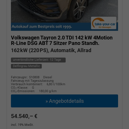
Volkswagen Tayron
2.0 TDI 142 kW 4Motion
R-Line DSG ABT 7 Sitzer Pano Standh.
162 kW (220 PS), Automatik, Allrad
unverbindliche Lieferzeit:
12 Tage
Delfingrau Metallic
Fahrzeugnr.: 510808
Diesel
Fahrzeug mit Tageszulassung
Verbrauch kombiniert:
6,80 l/100km
CO
-Klasse:
G
2
CO
-Emissionen:
180,00 g/km
2
» Angebotdetails
54.540,– €
incl. 19% MwSt.