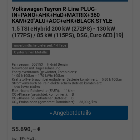
Volkswagen Tayron
R-Line PLUG-
IN+PANO+AHK+HuD+MATRIX+360
KAM+20"ALU+ACC+eHK+BLACK STYLE
1.5 TSI eHybrid 200 kW (272PS) - 130 kW
(177PS) / 85 kW (115PS), DSG, Euro 6EB [19]
unverbindliche Lieferzeit: 14 Tage
Oyster Silver Metallic
Fahrzeugnr.: 506153
Hybrid Benzin
Neuwagen mit Tageszulassung
Energieverbrauch (gewichtet, kombiniert):
14,00 l/100km + 1,70 kWh/100km
Kraftstoffverbrauch bei entladener Batterie kombiniert:
5,80 l/100km
Stromverbrauch bei rein elektrischem Betrieb kombiniert:
18,90 kWh/100km
Elektrische Reichweite (EAER):
116 km
CO
-Klasse (gewichtet, kombiniert):
B
2
CO
-Klasse bei entladener Batterie:
D
2
CO
-Emissionen (gewichtet, kombiniert):
38,00 g/km
2
» Angebotdetails
55.690,– €
incl. 19% MwSt.