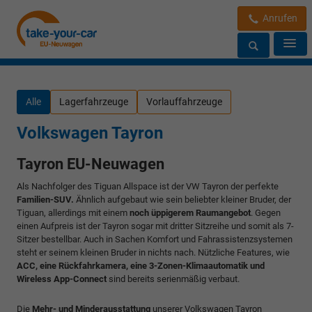
Anrufen
Alle
Lagerfahrzeuge
Vorlauffahrzeuge
Volkswagen Tayron
Tayron EU-Neuwagen
Als Nachfolger des Tiguan Allspace ist der VW Tayron der perfekte
Familien-SUV.
Ähnlich aufgebaut wie sein beliebter kleiner Bruder, der
Tiguan, allerdings mit einem
noch üppigerem Raumangebot
. Gegen
einen Aufpreis ist der Tayron sogar mit dritter Sitzreihe und somit als 7-
Sitzer bestellbar. Auch in Sachen Komfort und Fahrassistenzsystemen
steht er seinem kleinen Bruder in nichts nach. Nützliche Features, wie
ACC, eine Rückfahrkamera, eine 3-Zonen-Klimaautomatik und
Wireless App-Connect
sind bereits serienmäßig verbaut.
Die
Mehr- und Minderausstattung
unserer Volkswagen Tayron