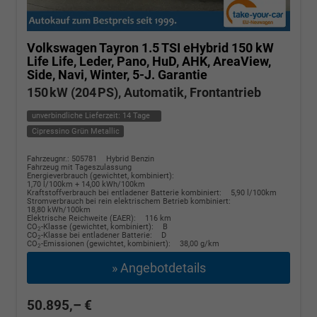
Volkswagen Tayron
1.5 TSI eHybrid 150 kW
Life Life, Leder, Pano, HuD, AHK, AreaView,
Side, Navi, Winter, 5-J. Garantie
150 kW (204 PS), Automatik, Frontantrieb
unverbindliche Lieferzeit:
14 Tage
Cipressino Grün Metallic
Fahrzeugnr.: 505781
Hybrid Benzin
Fahrzeug mit Tageszulassung
Energieverbrauch (gewichtet, kombiniert):
1,70 l/100km + 14,00 kWh/100km
Kraftstoffverbrauch bei entladener Batterie kombiniert:
5,90 l/100km
Stromverbrauch bei rein elektrischem Betrieb kombiniert:
18,80 kWh/100km
Elektrische Reichweite (EAER):
116 km
CO
-Klasse (gewichtet, kombiniert):
B
2
CO
-Klasse bei entladener Batterie:
D
2
CO
-Emissionen (gewichtet, kombiniert):
38,00 g/km
2
» Angebotdetails
50.895,– €