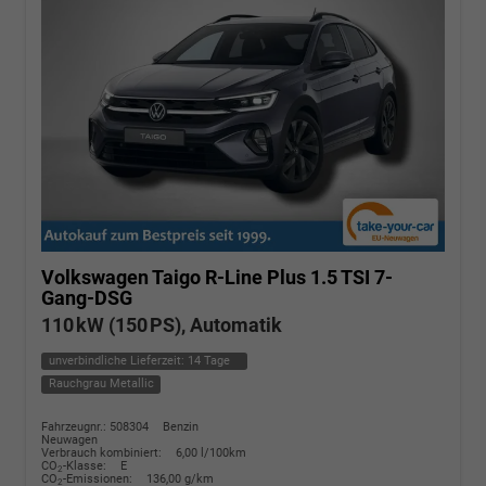
Volkswagen Taigo
R-Line Plus 1.5 TSI 7-
Gang-DSG
110 kW (150 PS), Automatik
unverbindliche Lieferzeit:
14 Tage
Rauchgrau Metallic
Fahrzeugnr.: 508304
Benzin
Neuwagen
Verbrauch kombiniert:
6,00 l/100km
CO
-Klasse:
E
2
CO
-Emissionen:
136,00 g/km
2