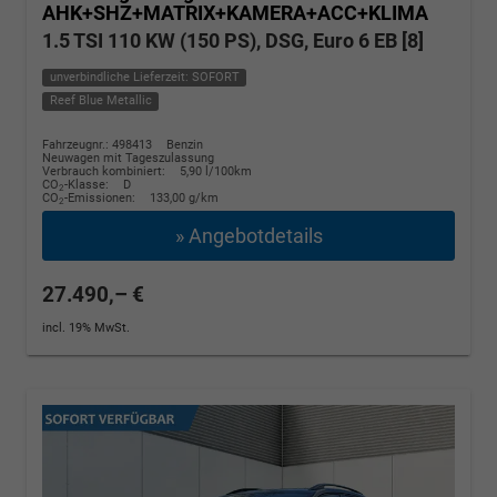
AHK+SHZ+MATRIX+KAMERA+ACC+KLIMA
1.5 TSI 110 KW (150 PS), DSG, Euro 6 EB [8]
unverbindliche Lieferzeit: SOFORT
Reef Blue Metallic
Fahrzeugnr.: 498413
Benzin
Neuwagen mit Tageszulassung
Verbrauch kombiniert:
5,90 l/100km
CO
-Klasse:
D
2
CO
-Emissionen:
133,00 g/km
2
» Angebotdetails
27.490,– €
incl. 19% MwSt.