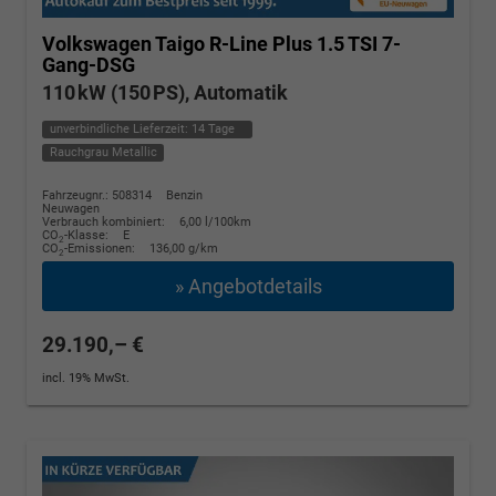
Volkswagen Taigo
R-Line Plus 1.5 TSI 7-
Gang-DSG
110 kW (150 PS), Automatik
unverbindliche Lieferzeit:
14 Tage
Rauchgrau Metallic
Fahrzeugnr.: 508314
Benzin
Neuwagen
Verbrauch kombiniert:
6,00 l/100km
CO
-Klasse:
E
2
CO
-Emissionen:
136,00 g/km
2
» Angebotdetails
29.190,– €
incl. 19% MwSt.