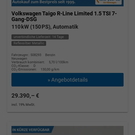
Volkswagen Taigo
R-Line Limited 1.5 TSI 7-
Gang-DSG
110 kW (150 PS), Automatik
unverbindliche Lieferzeit:
14 Tage
Reflexsilber Metallic
Fahrzeugnr.: 508293
Benzin
Neuwagen
Verbrauch kombiniert:
5,70 l/100km
CO
-Klasse:
D
2
CO
-Emissionen:
130,00 g/km
2
» Angebotdetails
29.390,– €
incl. 19% MwSt.