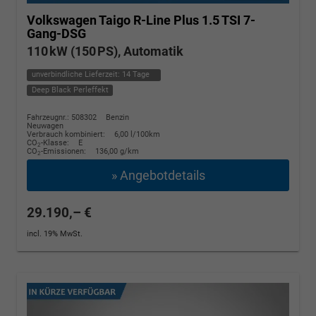
Volkswagen Taigo
R-Line Plus 1.5 TSI 7-
Gang-DSG
110 kW (150 PS), Automatik
unverbindliche Lieferzeit:
14 Tage
Deep Black Perleffekt
Fahrzeugnr.: 508302
Benzin
Neuwagen
Verbrauch kombiniert:
6,00 l/100km
CO
-Klasse:
E
2
CO
-Emissionen:
136,00 g/km
2
» Angebotdetails
29.190,– €
incl. 19% MwSt.