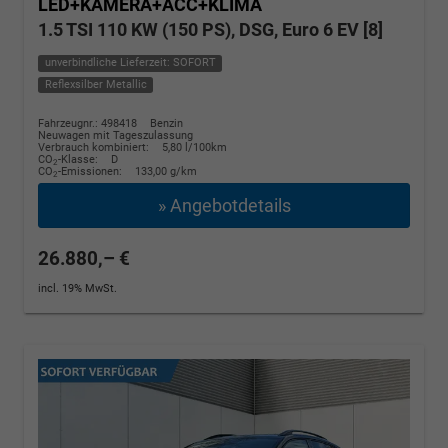
LED+KAMERA+ACC+KLIMA
1.5 TSI 110 KW (150 PS), DSG, Euro 6 EV [8]
unverbindliche Lieferzeit: SOFORT
Reflexsilber Metallic
Fahrzeugnr.: 498418
Benzin
Neuwagen mit Tageszulassung
Verbrauch kombiniert:
5,80 l/100km
CO
-Klasse:
D
2
CO
-Emissionen:
133,00 g/km
2
» Angebotdetails
26.880,– €
incl. 19% MwSt.