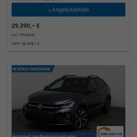
2
» Angebotdetails
29.390,– €
incl. 19% MwSt.
UVP:
44.478,– €