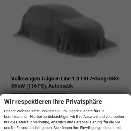
Volkswagen Taigo
R-Line 1.0 TSI 7-Gang-DSG
85 kW (116 PS), Automatik
unverbindliche Lieferzeit:
14 Tage
Wir respektieren Ihre Privatsphäre
Kings Red Metallic (Dach in Schwarz)
Unsere Website setzt Cookies ein, um unsere Dienste für Sie
Fahrzeugnr.: 508295
Benzin
bereitzustellen. Hierbei berücksichtigen wir Ihre Auswahl und verarbeiten
Neuwagen
Verbrauch kombiniert:
5,50 l/100km
nur die Daten für Marketing, Analytics und Personalisierung, für die Sie
CO
-Klasse:
D
2
uns Ihr Einverständnis geben. Sie können Ihre Einwilligung jederzeit mit
CO
-Emissionen:
126,00 g/km
2