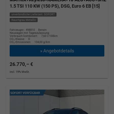
1.5 TSI 110 KW (150 PS), DSG, Euro 6 EB [15]
unverbindliche Lieferzeit: SOFORT
Rauchgrau Metallic
Fahrzeugnr.: 498810
Benzin
Neuwagen mit Tageszulassung
Verbrauch kombiniert:
7,60 l/100km
CO
-Klasse:
D
2
CO
-Emissionen:
134,00 g/km
2
» Angebotdetails
26.770,– €
incl. 19% MwSt.