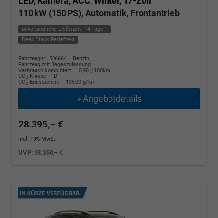
LED, Kamera, ACC, Winter, 17-Zoll
110 kW (150 PS), Automatik, Frontantrieb
unverbindliche Lieferzeit:
14 Tage
Deep Black Perleffekt
Fahrzeugnr.: 506664
Benzin
Fahrzeug mit Tageszulassung
Verbrauch kombiniert:
5,90 l/100km
CO
-Klasse:
D
2
CO
-Emissionen:
135,00 g/km
2
» Angebotdetails
28.395,– €
incl. 19% MwSt.
UVP:
38.350,– €