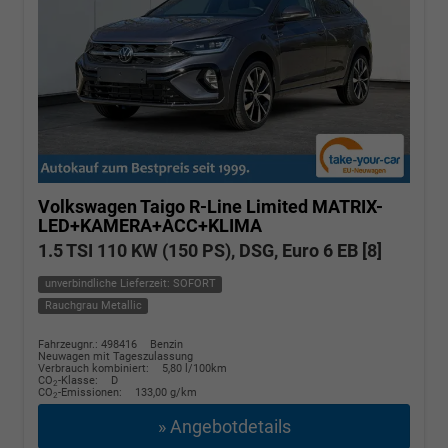
Volkswagen Taigo
R-Line Limited MATRIX-
LED+KAMERA+ACC+KLIMA
1.5 TSI 110 KW (150 PS), DSG, Euro 6 EB [8]
unverbindliche Lieferzeit: SOFORT
Rauchgrau Metallic
Fahrzeugnr.: 498416
Benzin
Neuwagen mit Tageszulassung
Verbrauch kombiniert:
5,80 l/100km
CO
-Klasse:
D
2
CO
-Emissionen:
133,00 g/km
2
» Angebotdetails