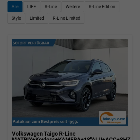
Alle
LIFE
R-Line
Weitere
R-Line Edition
Style
Limited
R-Line Limited
Volkswagen Taigo
R-Line
MATRIX+Keyless+KAMERA+18"ALU+ACC+SHZ