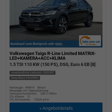
Volkswagen Taigo
R-Line Limited MATRIX-
LED+KAMERA+ACC+KLIMA
1.5 TSI 110 KW (150 PS), DSG, Euro 6 EB [8]
unverbindliche Lieferzeit: SOFORT
Deep Black Perleffekt
Fahrzeugnr.: 498419
Benzin
Neuwagen mit Tageszulassung
Verbrauch kombiniert:
5,80 l/100km
CO
-Klasse:
D
2
CO
-Emissionen:
133,00 g/km
2
» Angebotdetails