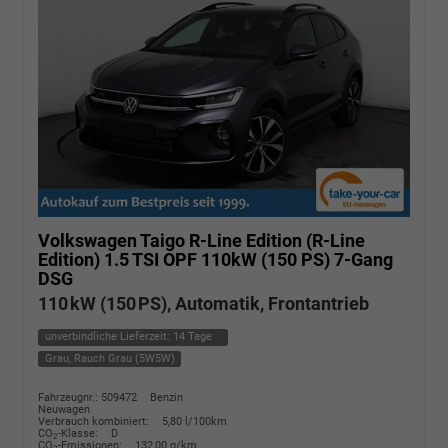
Volkswagen Taigo
R-Line Edition (R-Line
Edition) 1.5 TSI OPF 110kW (150 PS) 7-Gang
DSG
110 kW (150 PS), Automatik, Frontantrieb
unverbindliche Lieferzeit:
14 Tage
Grau, Rauch Grau (5W5W)
Fahrzeugnr.: 509472
Benzin
Neuwagen
Verbrauch kombiniert:
5,80 l/100km
CO
-Klasse:
D
2
CO
-Emissionen:
132,00 g/km