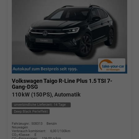
Volkswagen Taigo
R-Line Plus 1.5 TSI 7-
Gang-DSG
110 kW (150 PS), Automatik
unverbindliche Lieferzeit:
14 Tage
Deep Black Perleffekt
Fahrzeugnr.: 508313
Benzin
Neuwagen
Verbrauch kombiniert:
6,00 l/100km
CO
-Klasse:
E
2
CO
-Emissionen:
136,00 g/km