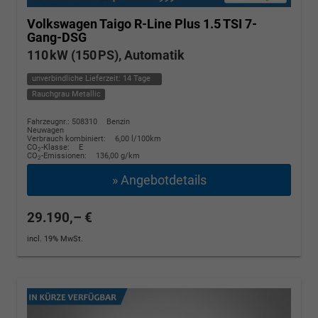
Volkswagen Taigo
R-Line Plus 1.5 TSI 7-
Gang-DSG
110 kW (150 PS), Automatik
unverbindliche Lieferzeit:
14 Tage
Rauchgrau Metallic
Fahrzeugnr.: 508310
Benzin
Neuwagen
Verbrauch kombiniert:
6,00 l/100km
CO
-Klasse:
E
2
CO
-Emissionen:
136,00 g/km
2
» Angebotdetails
29.190,– €
incl. 19% MwSt.