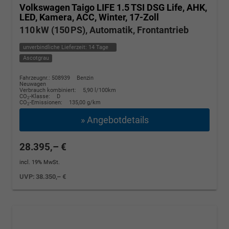
Volkswagen Taigo
LIFE 1.5 TSI DSG Life, AHK,
LED, Kamera, ACC, Winter, 17-Zoll
110 kW (150 PS), Automatik, Frontantrieb
unverbindliche Lieferzeit:
14 Tage
Ascotgrau
Fahrzeugnr.: 508939
Benzin
Neuwagen
Verbrauch kombiniert:
5,90 l/100km
CO
-Klasse:
D
2
CO
-Emissionen:
135,00 g/km
2
» Angebotdetails
28.395,– €
incl. 19% MwSt.
UVP:
38.350,– €