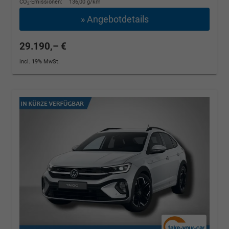
CO
-Emissionen:
136,00 g/km
2
» Angebotdetails
29.190,– €
incl. 19% MwSt.