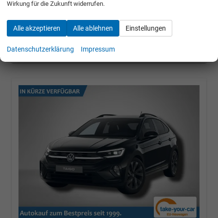
Wirkung für die Zukunft widerrufen.
» Angebotdetails
Alle akzeptieren
Alle ablehnen
Einstellungen
28.890,– €
Datenschutzerklärung
Impressum
incl. 19% MwSt.