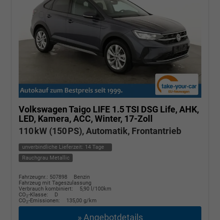
Volkswagen Taigo
LIFE 1.5 TSI DSG Life, AHK,
LED, Kamera, ACC, Winter, 17-Zoll
110 kW (150 PS), Automatik, Frontantrieb
unverbindliche Lieferzeit:
14 Tage
Rauchgrau Metallic
Fahrzeugnr.: 507898
Benzin
Fahrzeug mit Tageszulassung
Verbrauch kombiniert:
5,90 l/100km
CO
-Klasse:
D
2
CO
-Emissionen:
135,00 g/km
2
» Angebotdetails