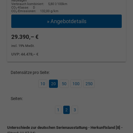
Neuwagen
Verbrauch kombiniert:
5,80 l/100km
CO
-Klasse:
D
2
CO
-Emissionen:
132,00 g/km
2
» Angebotdetails
29.390,– €
incl. 19% MwSt.
UVP:
44.478,– €
Datensätze pro Seite:
10
20
50
100
250
Seiten:
1
2
3
Unterschiede zur deutschen Serienausstattung - Herkunftsland [8] -