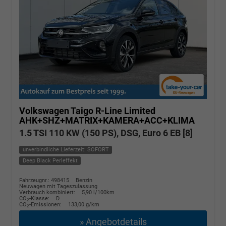
Volkswagen Taigo
R-Line Limited
AHK+SHZ+MATRIX+KAMERA+ACC+KLIMA
1.5 TSI 110 KW (150 PS), DSG, Euro 6 EB [8]
unverbindliche Lieferzeit: SOFORT
Deep Black Perleffekt
Fahrzeugnr.: 498415
Benzin
Neuwagen mit Tageszulassung
Verbrauch kombiniert:
5,90 l/100km
CO
-Klasse:
D
2
CO
-Emissionen:
133,00 g/km
2
» Angebotdetails