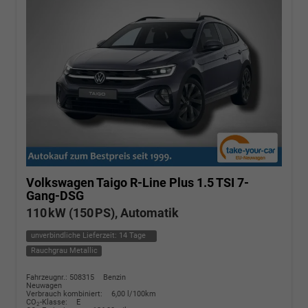
Volkswagen Taigo
R-Line Plus 1.5 TSI 7-
Gang-DSG
110 kW (150 PS), Automatik
unverbindliche Lieferzeit:
14 Tage
Rauchgrau Metallic
Fahrzeugnr.: 508315
Benzin
Neuwagen
Verbrauch kombiniert:
6,00 l/100km
CO
-Klasse:
E
2