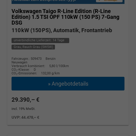
Volkswagen Taigo
R-Line Edition (R-Line
Edition) 1.5 TSI OPF 110kW (150 PS) 7-Gang
DSG
110 kW (150 PS), Automatik, Frontantrieb
unverbindliche Lieferzeit:
14 Tage
Grau, Rauch Grau (5W5W)
Fahrzeugnr.: 509473
Benzin
Neuwagen
Verbrauch kombiniert:
5,80 l/100km
CO
-Klasse:
D
2
CO
-Emissionen:
132,00 g/km
2
» Angebotdetails
29.390,– €
incl. 19% MwSt.
UVP:
44.478,– €