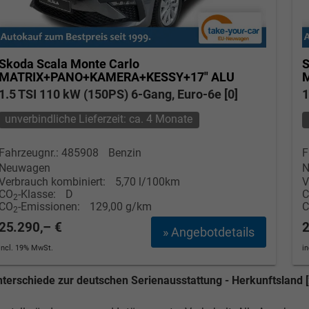
Skoda Scala
Monte Carlo
S
MATRIX+PANO+KAMERA+KESSY+17" ALU
1.5 TSI 110 kW (150PS) 6-Gang, Euro-6e [0]
1
unverbindliche Lieferzeit: ca. 4 Monate
Fahrzeugnr.: 485908
Benzin
F
Neuwagen
N
Verbrauch kombiniert:
5,70 l/100km
V
CO
-Klasse:
D
2
CO
-Emissionen:
129,00 g/km
2
25.290,– €
2
» Angebotdetails
incl. 19% MwSt.
i
terschiede zur deutschen Serienausstattung - Herkunftsland [