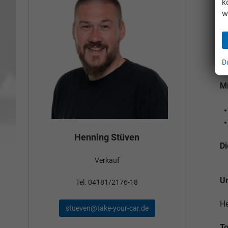
k
w
D
Mi
Bün
Henning Stüven
Di
Verkauf
nden
Un
Tel
Tel. 04181/2176-18
He
schae
stueven@take-your-car.de
de
To