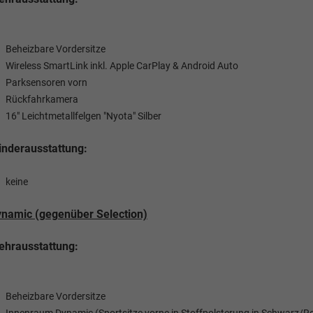
Beheizbare Vordersitze
Wireless SmartLink inkl. Apple CarPlay & Android Auto
Parksensoren vorn
Rückfahrkamera
16" Leichtmetallfelgen "Nyota" Silber
nderausstattung:
keine
namic (gegenüber Selection)
hrausstattung:
Beheizbare Vordersitze
Innenraum Dynamic (Sportsitze vorne in Stoffpolsterung in Schwarz/R