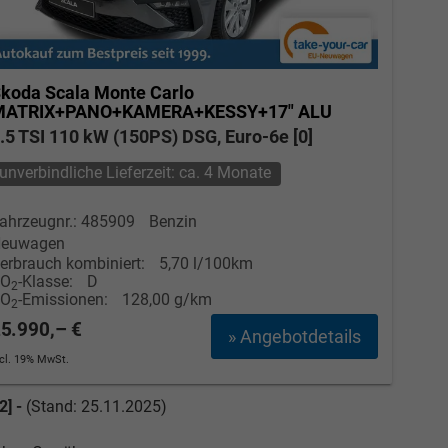
koda Scala
Monte Carlo
MATRIX+PANO+KAMERA+KESSY+17" ALU
.5 TSI 110 kW (150PS) DSG, Euro-6e [0]
unverbindliche Lieferzeit: ca. 4 Monate
ahrzeugnr.: 485909
Benzin
euwagen
erbrauch kombiniert:
5,70 l/100km
CO
-Klasse:
D
2
CO
-Emissionen:
128,00 g/km
2
5.990,– €
» Angebotdetails
ncl. 19% MwSt.
2] -
(Stand: 25.11.2025)