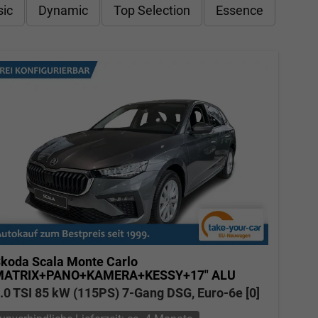
sic
Dynamic
Top Selection
Essence
koda Scala
Monte Carlo
MATRIX+PANO+KAMERA+KESSY+17" ALU
.0 TSI 85 kW (115PS) 7-Gang DSG, Euro-6e [0]