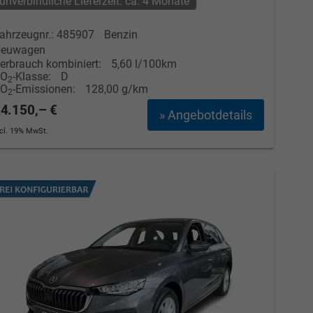
unverbindliche Lieferzeit: ca. 4 Monate
ahrzeugnr.: 485907
Benzin
euwagen
erbrauch kombiniert:
5,60 l/100km
CO
-Klasse:
D
2
CO
-Emissionen:
128,00 g/km
2
4.150,– €
» Angebotdetails
ncl. 19% MwSt.