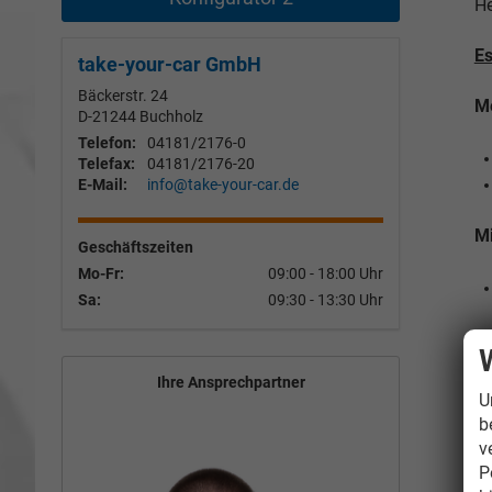
He
E
take-your-car GmbH
Bäckerstr. 24
Me
D-21244
Buchholz
Telefon:
04181/2176-0
Telefax:
04181/2176-20
E-Mail:
info@take-your-car.de
Mi
Geschäftszeiten
Mo-Fr:
09:00 - 18:00 Uhr
Sa:
09:30 - 13:30 Uhr
Se
Ihre Ansprechpartner
Me
U
b
v
P