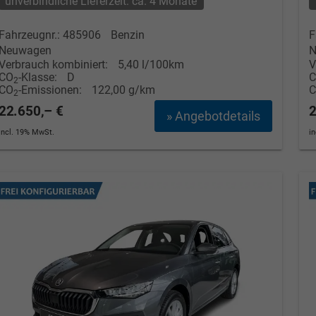
unverbindliche Lieferzeit: ca. 4 Monate
Fahrzeugnr.: 485906
Benzin
F
Neuwagen
N
Verbrauch kombiniert:
5,40 l/100km
V
CO
-Klasse:
D
2
CO
-Emissionen:
122,00 g/km
2
22.650,– €
2
» Angebotdetails
incl. 19% MwSt.
i