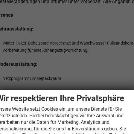
rstelleränderungen und Irrtümer unter Vorbehalt. Alle Angaben
ssence
hrausstattung:
Winter-Paket: Beheizbare Vordersitze und Waschwasser-Füllsandskontr
Vorbereitung für eine Anhängezugvorrichtung
nderausstattung:
Netzprogramm im Gepäckraum
lection
Wir respektieren Ihre Privatsphäre
hrausstattung:
nsere Website setzt Cookies ein, um unsere Dienste für Sie
ereitzustellen. Hierbei berücksichtigen wir Ihre Auswahl und
Winter-Paket: Beheizbare Vordersitze und Waschwasser-Füllsandskont
erarbeiten nur die Daten für Marketing, Analytics und
Komfort-Paket: Rückfahrkamera, Kessy, Fahrprofilauswahl und Parkse
ersonalisierung, für die Sie uns Ihr Einverständnis geben. Sie