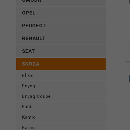
OMODA
OPEL
PEUGEOT
RENAULT
SEAT
SKODA
Elroq
Enyaq
Enyaq Coupé
Fabia
Kamiq
Karoq