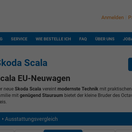
Anmelden
P
NG
SERVICE
WIE BESTELLE ICH
FAQ
ÜBER UNS
JOB
koda Scala
cala EU-Neuwagen
er neue
Skoda Scala
vereint
modernste Technik
mit praktischen
milie mit
genügend Stauraum
bietet der kleine Bruder des Octa
eis.
Ausstattungsvergleich