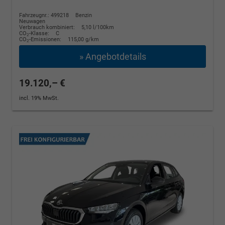
Fahrzeugnr.: 499218
Benzin
Neuwagen
Verbrauch kombiniert:
5,10 l/100km
CO
-Klasse:
C
2
CO
-Emissionen:
115,00 g/km
2
» Angebotdetails
19.120,– €
incl. 19% MwSt.