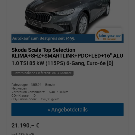
Skoda Scala
Top Selection
KLIMA+SHZ+SMARTLINK+PDC+LED+16" ALU
1.0 TSI 85 kW (115PS) 6-Gang, Euro-6e [0]
unverbindliche Lieferzeit: ca. 4 Monate
Fahrzeugnr.: 485894
Benzin
Neuwagen
Verbrauch kombiniert:
5,40 l/100km
CO
-Klasse:
D
2
CO
-Emissionen:
126,00 g/km
2
» Angebotdetails
21.190,– €
incl. 19% MwSt.