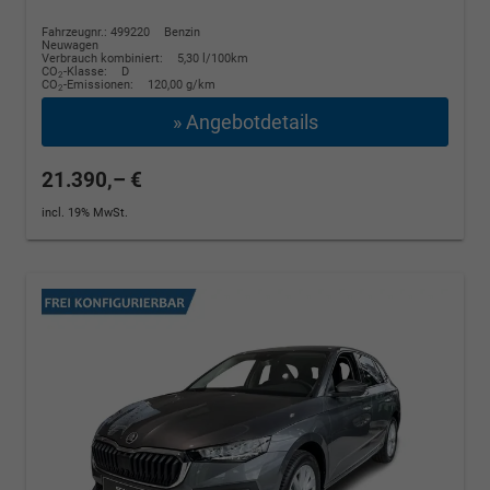
Fahrzeugnr.: 499220
Benzin
Neuwagen
Verbrauch kombiniert:
5,30 l/100km
CO
-Klasse:
D
2
CO
-Emissionen:
120,00 g/km
2
» Angebotdetails
21.390,– €
incl. 19% MwSt.