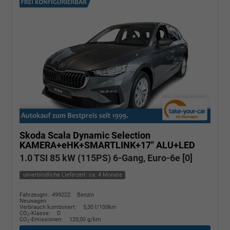
Skoda Scala
Dynamic Selection
KAMERA+eHK+SMARTLINK+17" ALU+LED
1.0 TSI 85 kW (115PS) 6-Gang, Euro-6e [0]
unverbindliche Lieferzeit: ca. 4 Monate
Fahrzeugnr.: 499222
Benzin
Neuwagen
Verbrauch kombiniert:
5,30 l/100km
CO
-Klasse:
D
2
CO
-Emissionen:
120,00 g/km
2