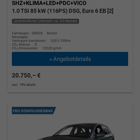
SHZ+KLIMA+LED+PDC+VICO
1.0 TSI 85 kW (116PS) DSG, Euro 6 EB [2]
unverbindliche Lieferzeit: ca. 2-3 Monate
Fahrzeugnr.: 500026
Benzin
Neuwagen
Verbrauch kombiniert:
5,50 l/100km
CO
-Klasse:
D
2
CO
-Emissionen:
123,00 g/km
2
» Angebotdetails
20.750,– €
incl. 19% MwSt.