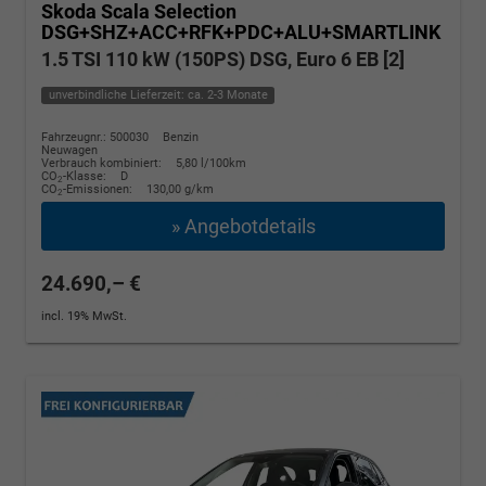
Skoda Scala
Selection
DSG+SHZ+ACC+RFK+PDC+ALU+SMARTLINK
1.5 TSI 110 kW (150PS) DSG, Euro 6 EB [2]
unverbindliche Lieferzeit: ca. 2-3 Monate
Fahrzeugnr.: 500030
Benzin
Neuwagen
Verbrauch kombiniert:
5,80 l/100km
CO
-Klasse:
D
2
CO
-Emissionen:
130,00 g/km
2
» Angebotdetails
24.690,– €
incl. 19% MwSt.