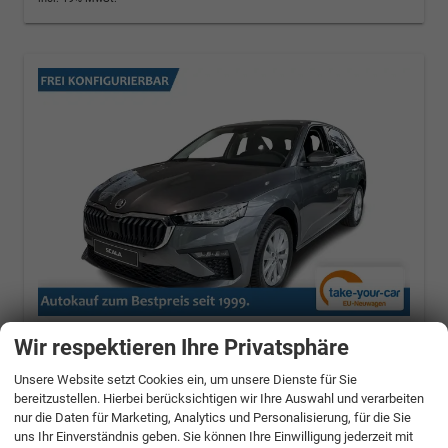
Skoda Scala
Top Selection
Wir respektieren Ihre Privatsphäre
KLIMA+SHZ+SMARTLINK+PDC+LED+16" ALU
Unsere Website setzt Cookies ein, um unsere Dienste für Sie
1.0 TSI 85 kW (115PS) 7-Gang DSG, Euro-6e
bereitzustellen. Hierbei berücksichtigen wir Ihre Auswahl und verarbeiten
[0]
nur die Daten für Marketing, Analytics und Personalisierung, für die Sie
uns Ihr Einverständnis geben. Sie können Ihre Einwilligung jederzeit mit
unverbindliche Lieferzeit: ca. 4 Monate