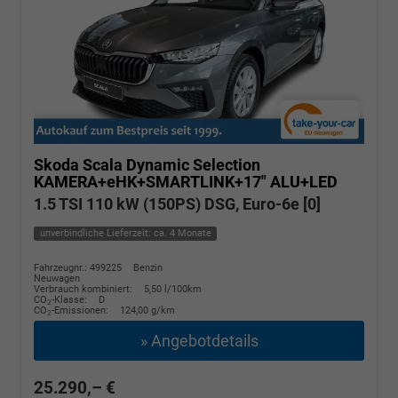
Skoda Scala
Dynamic Selection
KAMERA+eHK+SMARTLINK+17" ALU+LED
1.5 TSI 110 kW (150PS) DSG, Euro-6e [0]
unverbindliche Lieferzeit: ca. 4 Monate
Fahrzeugnr.: 499225
Benzin
Neuwagen
Verbrauch kombiniert:
5,50 l/100km
CO
-Klasse:
D
2
CO
-Emissionen:
124,00 g/km
2
» Angebotdetails
25.290,– €