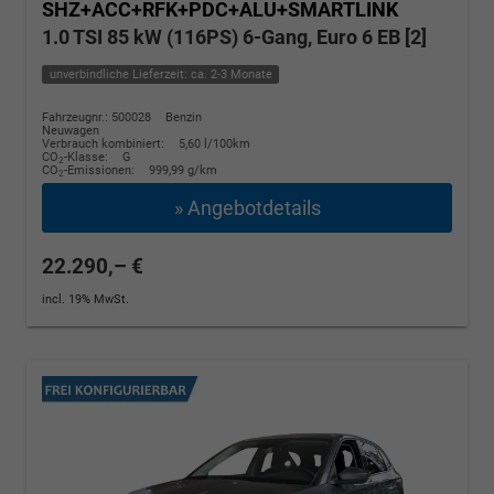
SHZ+ACC+RFK+PDC+ALU+SMARTLINK
1.0 TSI 85 kW (116PS) 6-Gang, Euro 6 EB [2]
unverbindliche Lieferzeit: ca. 2-3 Monate
Fahrzeugnr.: 500028
Benzin
Neuwagen
Verbrauch kombiniert:
5,60 l/100km
CO
-Klasse:
G
2
CO
-Emissionen:
999,99 g/km
2
» Angebotdetails
22.290,– €
incl. 19% MwSt.