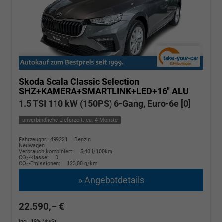
Skoda Scala
Classic Selection
SHZ+KAMERA+SMARTLINK+LED+16" ALU
1.5 TSI 110 kW (150PS) 6-Gang, Euro-6e [0]
unverbindliche Lieferzeit: ca. 4 Monate
Fahrzeugnr.: 499221
Benzin
Neuwagen
Verbrauch kombiniert:
5,40 l/100km
CO
-Klasse:
D
2
CO
-Emissionen:
123,00 g/km
2
» Angebotdetails
22.590,– €
incl. 19% MwSt.