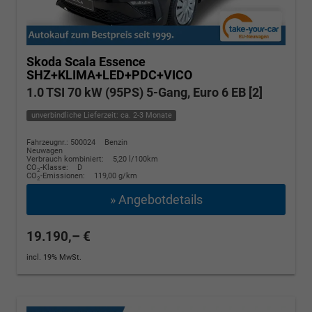
Skoda Scala
Essence
SHZ+KLIMA+LED+PDC+VICO
1.0 TSI 70 kW (95PS) 5-Gang, Euro 6 EB [2]
unverbindliche Lieferzeit: ca. 2-3 Monate
Fahrzeugnr.: 500024
Benzin
Neuwagen
Verbrauch kombiniert:
5,20 l/100km
CO
-Klasse:
D
2
CO
-Emissionen:
119,00 g/km
2
» Angebotdetails
19.190,– €
incl. 19% MwSt.