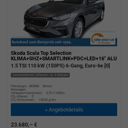
Skoda Scala
Top Selection
KLIMA+SHZ+SMARTLINK+PDC+LED+16" ALU
1.5 TSI 110 kW (150PS) 6-Gang, Euro-6e [0]
unverbindliche Lieferzeit: ca. 4 Monate
Fahrzeugnr.: 485896
Benzin
Neuwagen
Verbrauch kombiniert:
5,70 l/100km
CO
-Klasse:
D
2
CO
-Emissionen:
128,00 g/km
2
» Angebotdetails
23.680,– €