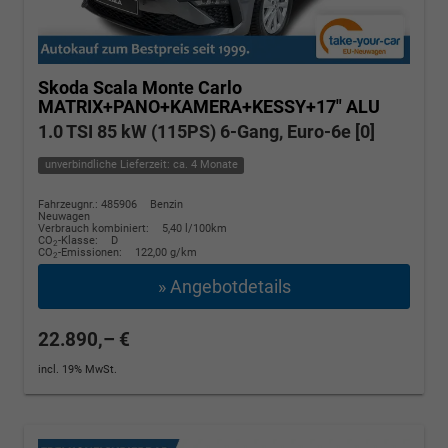
Skoda Scala
Monte Carlo
MATRIX+PANO+KAMERA+KESSY+17" ALU
1.0 TSI 85 kW (115PS) 6-Gang, Euro-6e [0]
unverbindliche Lieferzeit: ca. 4 Monate
Fahrzeugnr.: 485906
Benzin
Neuwagen
Verbrauch kombiniert:
5,40 l/100km
CO
-Klasse:
D
2
CO
-Emissionen:
122,00 g/km
2
» Angebotdetails
22.890,– €
incl. 19% MwSt.