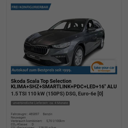
Skoda Scala
Top Selection
KLIMA+SHZ+SMARTLINK+PDC+LED+16" ALU
1.5 TSI 110 kW (150PS) DSG, Euro-6e [0]
unverbindliche Lieferzeit: ca. 4 Monate
Fahrzeugnr.: 485897
Benzin
Neuwagen
Verbrauch kombiniert:
5,70 l/100km
CO
-Klasse:
D
2
CO
-Emissionen:
128,00 g/km