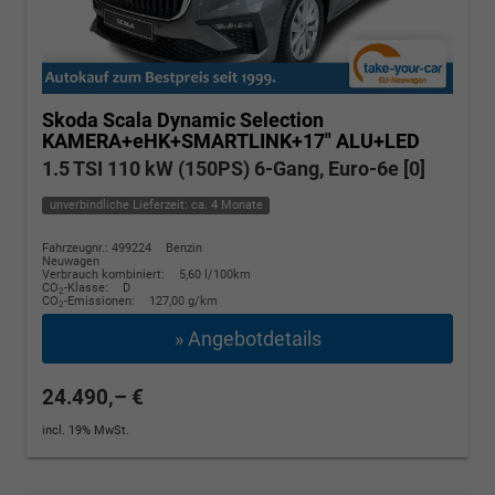
Skoda Scala
Dynamic Selection
KAMERA+eHK+SMARTLINK+17" ALU+LED
1.5 TSI 110 kW (150PS) 6-Gang, Euro-6e [0]
unverbindliche Lieferzeit: ca. 4 Monate
Fahrzeugnr.: 499224
Benzin
Neuwagen
Verbrauch kombiniert:
5,60 l/100km
CO
-Klasse:
D
2
CO
-Emissionen:
127,00 g/km
2
» Angebotdetails
24.490,– €
incl. 19% MwSt.