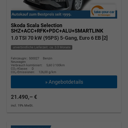
Skoda Scala
Selection
SHZ+ACC+RFK+PDC+ALU+SMARTLINK
1.0 TSI 70 kW (95PS) 5-Gang, Euro 6 EB [2]
unverbindliche Lieferzeit: ca. 2-3 Monate
Fahrzeugnr.: 500027
Benzin
Neuwagen
Verbrauch kombiniert:
5,60 l/100km
CO
-Klasse:
D
2
CO
-Emissionen:
126,00 g/km
2
» Angebotdetails
21.490,– €
incl. 19% MwSt.