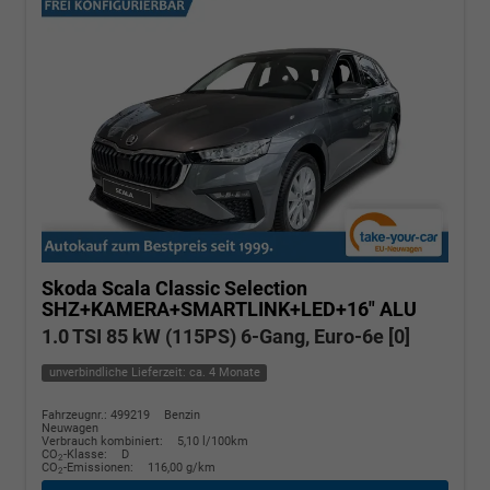
Skoda Scala
Classic Selection
SHZ+KAMERA+SMARTLINK+LED+16" ALU
1.0 TSI 85 kW (115PS) 6-Gang, Euro-6e [0]
unverbindliche Lieferzeit: ca. 4 Monate
Fahrzeugnr.: 499219
Benzin
Neuwagen
Verbrauch kombiniert:
5,10 l/100km
CO
-Klasse:
D
2
CO
-Emissionen:
116,00 g/km
2