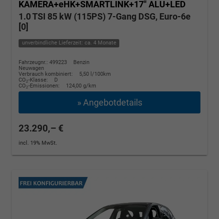
KAMERA+eHK+SMARTLINK+17" ALU+LED
1.0 TSI 85 kW (115PS) 7-Gang DSG, Euro-6e
[0]
unverbindliche Lieferzeit: ca. 4 Monate
Fahrzeugnr.: 499223
Benzin
Neuwagen
Verbrauch kombiniert:
5,50 l/100km
CO
-Klasse:
D
2
CO
-Emissionen:
124,00 g/km
2
» Angebotdetails
23.290,– €
incl. 19% MwSt.