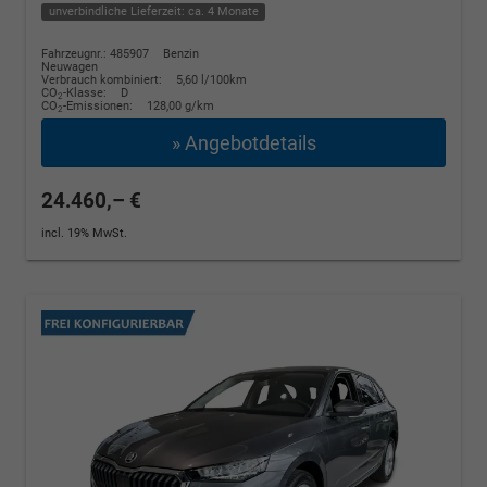
unverbindliche Lieferzeit: ca. 4 Monate
Fahrzeugnr.: 485907
Benzin
Neuwagen
Verbrauch kombiniert:
5,60 l/100km
CO
-Klasse:
D
2
CO
-Emissionen:
128,00 g/km
2
» Angebotdetails
24.460,– €
incl. 19% MwSt.