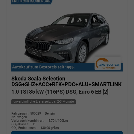
Skoda Scala
Selection
DSG+SHZ+ACC+RFK+PDC+ALU+SMARTLINK
1.0 TSI 85 kW (116PS) DSG, Euro 6 EB [2]
unverbindliche Lieferzeit: ca. 2-3 Monate
Fahrzeugnr.: 500029
Benzin
Neuwagen
Verbrauch kombiniert:
5,70 l/100km
CO
-Klasse:
D
2
CO
-Emissionen:
130,00 g/km
2