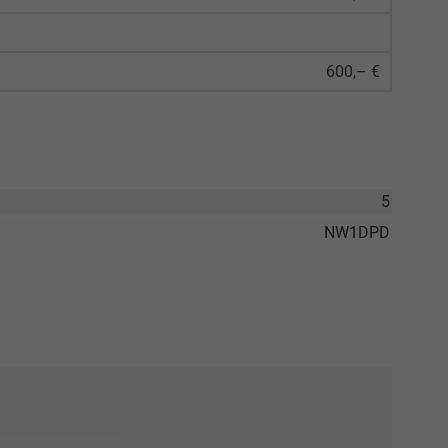
600,– €
5
NW1DPD