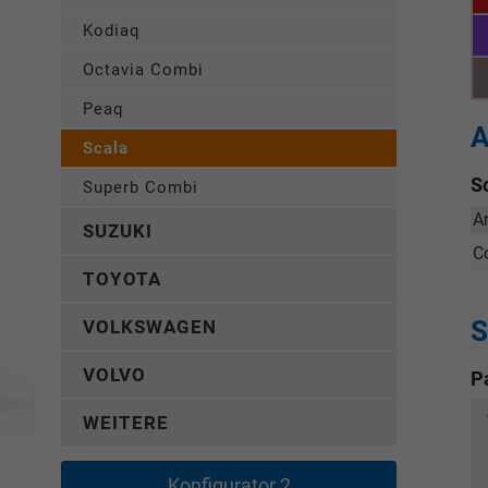
Kodiaq
Octavia Combi
Peaq
A
Scala
S
Superb Combi
A
SUZUKI
C
TOYOTA
S
VOLKSWAGEN
VOLVO
P
WEITERE
Konfigurator 2