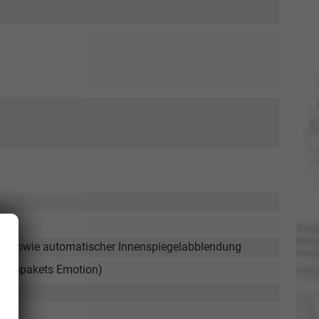
sor sowie automatischer Innenspiegelabblendung
tungspakets Emotion)