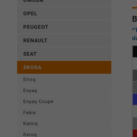
OMODA
OPEL
B
PEUGEOT
*
d
RENAULT
SEAT
SKODA
Elroq
Enyaq
Enyaq Coupé
Fabia
Kamiq
Karoq