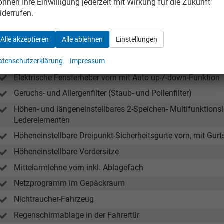
önnen Ihre Einwilligung jederzeit mit Wirkung für die Zukunft
Stoff in Schwarz/Grau
iderrufen.
Dekor Krepp-Recycled
Interieurleisten und Luftausströmerumrandung in Schwarz g
Alle akzeptieren
Alle ablehnen
Einstellungen
Easy Start (Start-Stopp-Taste anstelle des Zündschlosses)
Elektrische Fensterheber hinten, inkl. Kindersicherung und 
atenschutzerklärung
Impressum
Elektrische Fensterheber vorn mit Auto up-/-down-Funktion
Geruchs- und Allergenfilter (Staub- und Pollenfilter)
Höhen- und längeneinstellbares 2-Speichen- Multifunktions
Lederelementen
Tom Wollschläger
yamin Schael
Höheneinstellbare Dreipunkt-Sicherheitsgurte vorn, mit Gurt
Höheneinstellbare Vordersitze
Verkauf
Verkauf
Mittelarmlehne vorn inkl. Ablagefach
Tel. 04181/2176-21
. 04181/2176-24
Netzprogramm im Gepäckraum
Nichtraucher-Fahrzeug
wollschlaeger@take-your-car.de
l@take-your-car.de
Regenschirmablage in der Fahrertür