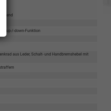
länzend
Auto up-/-down-Funktion
lenkrad aus Leder, Schalt- und Handbremshebel mit
Elvedin Calakovic
straffern
Verkauf
Tel. 04181/2176-27
calakovic@take-your-car.de