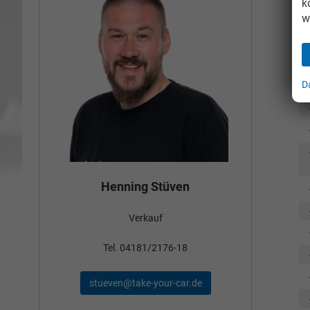
k
w
D
Bün
Henning Stüven
Verkauf
nden
Tel
Tel. 04181/2176-18
schae
stueven@take-your-car.de
de