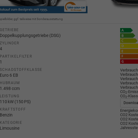
spielbilder, ggf. teilweise mit Sonderausstattung
GETRIEBE
Doppelkupplungsgetriebe (DSG)
ZYLINDER
4
PARTIKELFILTER
1
SCHADSTOFFKLASSE
Verbrauch
Verbrauch
Euro 6 EB
Verbrauch
Verbrauch
HUBRAUM
Verbrauch
1.498 ccm
CO
-Emis
2
CO
-Klass
LEISTUNG
2
110 kW (150 PS)
Downlo
KRAFTSTOFF
Energiekos
Benzin
CO2 Koste
CO2 Koste
KATEGORIE
CO2 Koste
Jahresste
Limousine