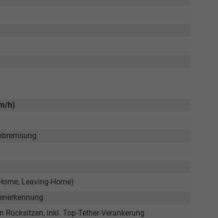
km/h)
enbremsung
g-Home, Leaving-Home)
onenerkennung
n Rücksitzen, inkl. Top-Tether-Verankerung