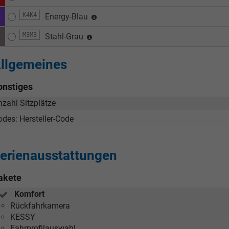
K4K4
Energy-Blau
M3M3
Stahl-Grau
llgemeines
onstiges
nzahl Sitzplätze
odes: Hersteller-Code
erienausstattungen
akete
Komfort
Rückfahrkamera
KESSY
Fahrprofilauswahl