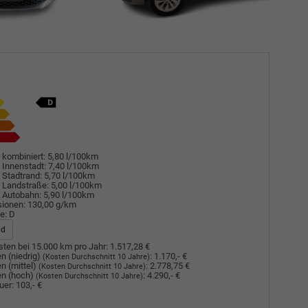
 kombiniert:
5,80 l/100km
 Innenstadt:
7,40 l/100km
 Stadtrand:
5,70 l/100km
 Landstraße:
5,00 l/100km
 Autobahn:
5,90 l/100km
sionen:
130,00 g/km
e:
D
ad
ten bei 15.000 km pro Jahr:
1.517,28 €
n (niedrig)
:
1.170,- €
(Kosten Durchschnitt 10 Jahre)
n (mittel)
:
2.778,75 €
(Kosten Durchschnitt 10 Jahre)
n (hoch)
:
4.290,- €
(Kosten Durchschnitt 10 Jahre)
uer:
103,- €