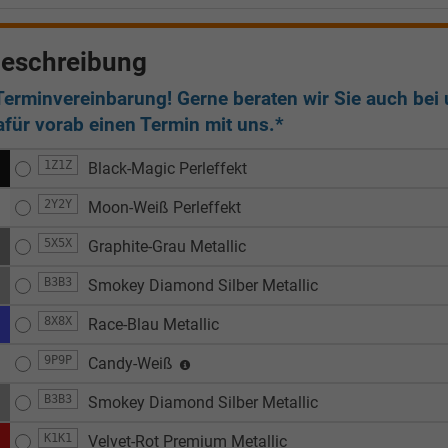
eschreibung
Terminvereinbarung! Gerne beraten wir Sie auch bei u
afür vorab einen Termin mit uns.*
1Z1Z
Black-Magic Perleffekt
2Y2Y
Moon-Weiß Perleffekt
5X5X
Graphite-Grau Metallic
B3B3
Smokey Diamond Silber Metallic
8X8X
Race-Blau Metallic
9P9P
Candy-Weiß
B3B3
Smokey Diamond Silber Metallic
K1K1
Velvet-Rot Premium Metallic