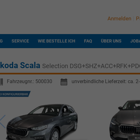
Anmelden
P
NG
SERVICE
WIE BESTELLE ICH
FAQ
ÜBER UNS
JOB
koda Scala
Selection DSG+SHZ+ACC+RFK+P
Fahrzeugnr.:
500030
unverbindliche Lieferzeit: ca. 