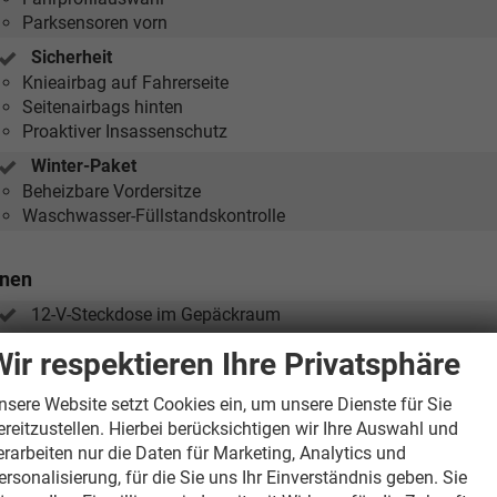
Parksensoren vorn
Sicherheit
Knieairbag auf Fahrerseite
Seitenairbags hinten
Proaktiver Insassenschutz
Winter-Paket
Beheizbare Vordersitze
Waschwasser-Füllstandskontrolle
nnen
12-V-Steckdose im Gepäckraum
Beheizbares Lenkrad
Wir respektieren Ihre Privatsphäre
Klimaanlage Climatronic (2-Zonen)
inkl. Feuchtigkeitssen
nsere Website setzt Cookies ein, um unsere Dienste für Sie
Brillenfach am Dachhimmel (entfällt bei Wahl des Ausstat
ereitzustellen. Hierbei berücksichtigen wir Ihre Auswahl und
erarbeiten nur die Daten für Marketing, Analytics und
Dachhimmel in Grau
ersonalisierung, für die Sie uns Ihr Einverständnis geben. Sie
Design Selection Loft