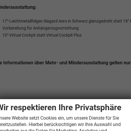
nderausstattung:
17"-Leichtmetallfelgen Slagard Aero in Schwarz glanzgedreht statt 18
Vorbereitung für Anhängerzugvorrichtung
10" Virtual Cockpit statt Virtual Cockpit Plus
e Informationen über Mehr- und Minderausstattung gelten nur 
Wir respektieren Ihre Privatsphäre
nsere Website setzt Cookies ein, um unsere Dienste für Sie
ereitzustellen. Hierbei berücksichtigen wir Ihre Auswahl und
erarbeiten nur die Daten für Marketing, Analytics und