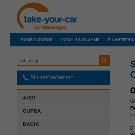
KONFIGURATOR
INZAHLUNGNAHME
FINANZIERU
Fahrzeugnr.
S
Rückruf anfordern
O
AUDI
Un
F
CUPRA
s
DACIA
D
Se