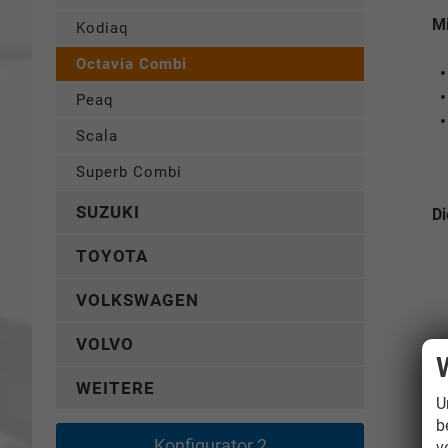
Mi
Kodiaq
Octavia Combi
Peaq
Scala
Superb Combi
SUZUKI
Di
TOYOTA
VOLKSWAGEN
VOLVO
WEITERE
U
b
Konfigurator 2
v