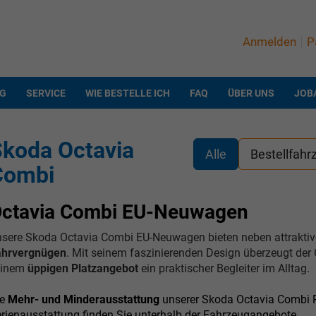
Anmelden
P
NG
SERVICE
WIE BESTELLE ICH
FAQ
ÜBER UNS
JOB
koda Octavia
Alle
Bestellfahr
Combi
ctavia Combi EU-Neuwagen
sere Skoda Octavia Combi EU-Neuwagen bieten neben attraktiv
ahrvergnügen
. Mit seinem faszinierenden Design überzeugt der 
einem
üppigen Platzangebot
ein praktischer Begleiter im Alltag.
ie
Mehr- und Minderausstattung
unserer Skoda Octavia Combi R
rienausstattung finden Sie unterhalb der Fahrzeugangebote.