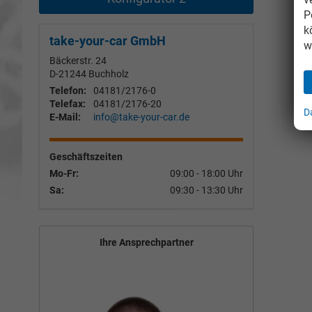
P
k
take-your-car GmbH
w
Bäckerstr. 24
D-21244
Buchholz
Telefon:
04181/2176-0
Telefax:
04181/2176-20
D
E-Mail:
info@take-your-car.de
Geschäftszeiten
Mo-Fr:
09:00 - 18:00 Uhr
Sa:
09:30 - 13:30 Uhr
Ihre Ansprechpartner