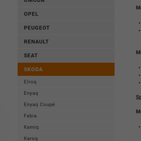
OMODA
Me
OPEL
PEUGEOT
RENAULT
Mi
SEAT
SKODA
Elroq
Enyaq
Sp
Enyaq Coupé
Me
Fabia
Kamiq
Karoq