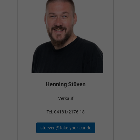
Bün
Henning Stüven
Verkauf
nden
Tel
Tel. 04181/2176-18
schae
stueven@take-your-car.de
de