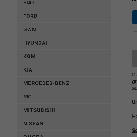
FIAT
FORD
GWM
HYUNDAI
KGM
KIA
Da
gr
MERCEDES-BENZ
au
MG
Un
MITSUBISHI
He
NISSAN
Se