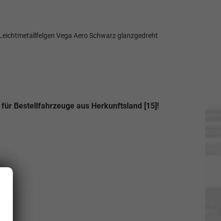
"-Leichtmetallfelgen Vega Aero Schwarz glanzgedreht
für Bestellfahrzeuge aus Herkunftsland [15]!