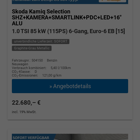
Skoda Kamiq
Selection
SHZ+KAMERA+SMARTLINK+PDC+LED+16"
ALU
1.0 TSI 85 kW (115PS) 6-Gang, Euro-6 EB [15]
unverbindliche Lieferzeit: SOFORT
Graphite-Grau Metallic
Fahrzeugnr.: 504150
Benzin
Neuwagen
Verbrauch kombiniert:
5,40 l/100km
CO
-Klasse:
D
2
CO
-Emissionen:
121,00 g/km
2
» Angebotdetails
22.680,– €
incl. 19% MwSt.