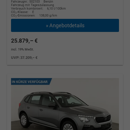
Fahrzeugnr.: 502103
Benzin
Fahrzeug mit Tageszulassung
Verbrauch kombiniert:
6,10 l/100km
CO
-Klasse:
E
2
CO
-Emissionen:
138,00 g/km
2
» Angebotdetails
25.879,– €
incl. 19% MwSt.
UVP:
37.209,– €