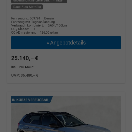
unverbindliche Lieferzeit:
14 Tage
Race-Blau Metallic
Fahrzeugnr.: 509791
Benzin
Fahrzeug mit Tageszulassung
Verbrauch kombiniert:
5,60 l/100km
CO
-Klasse:
D
2
CO
-Emissionen:
126,00 g/km
2
» Angebotdetails
25.140,– €
incl. 19% MwSt.
UVP:
36.480,– €