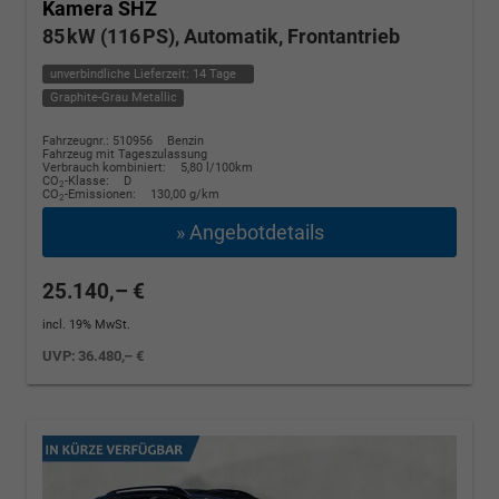
Kamera SHZ
85 kW (116 PS), Automatik, Frontantrieb
unverbindliche Lieferzeit:
14 Tage
Graphite-Grau Metallic
Fahrzeugnr.: 510956
Benzin
Fahrzeug mit Tageszulassung
Verbrauch kombiniert:
5,80 l/100km
CO
-Klasse:
D
2
CO
-Emissionen:
130,00 g/km
2
» Angebotdetails
25.140,– €
incl. 19% MwSt.
UVP:
36.480,– €