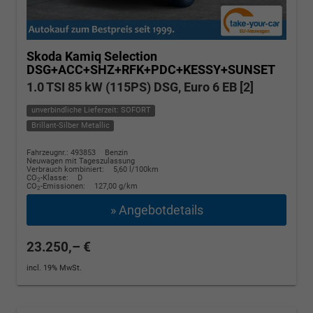
Skoda Kamiq
Selection
DSG+ACC+SHZ+RFK+PDC+KESSY+SUNSET
1.0 TSI 85 kW (115PS) DSG, Euro 6 EB [2]
unverbindliche Lieferzeit: SOFORT
Brillant-Silber Metallic
Fahrzeugnr.: 493853
Benzin
Neuwagen mit Tageszulassung
Verbrauch kombiniert:
5,60 l/100km
CO
-Klasse:
D
2
CO
-Emissionen:
127,00 g/km
2
» Angebotdetails
23.250,– €
incl. 19% MwSt.