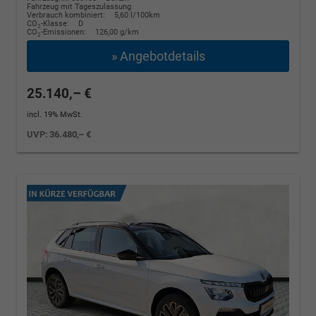
Fahrzeug mit Tageszulassung
Verbrauch kombiniert:
5,60 l/100km
CO
-Klasse:
D
2
CO
-Emissionen:
126,00 g/km
2
» Angebotdetails
25.140,– €
incl. 19% MwSt.
UVP:
36.480,– €