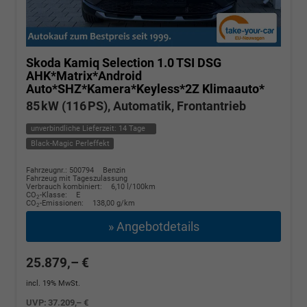
Skoda Kamiq
Selection 1.0 TSI DSG
AHK*Matrix*Android
Auto*SHZ*Kamera*Keyless*2Z Klimaauto*
85 kW (116 PS), Automatik, Frontantrieb
unverbindliche Lieferzeit:
14 Tage
Black-Magic Perleffekt
Fahrzeugnr.: 500794
Benzin
Fahrzeug mit Tageszulassung
Verbrauch kombiniert:
6,10 l/100km
CO
-Klasse:
E
2
CO
-Emissionen:
138,00 g/km
2
» Angebotdetails
25.879,– €
incl. 19% MwSt.
UVP:
37.209,– €