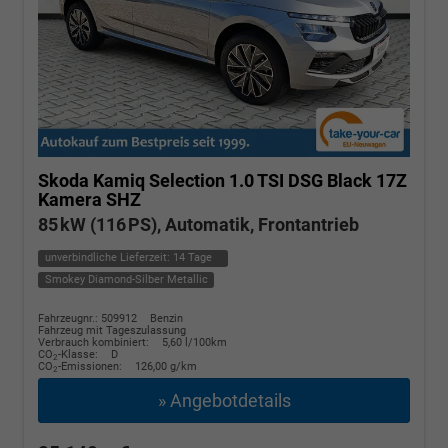
Skoda Kamiq
Selection 1.0 TSI DSG Black 17Z
Kamera SHZ
85 kW (116 PS), Automatik, Frontantrieb
unverbindliche Lieferzeit:
14 Tage
Smokey Diamond-Silber Metallic
Fahrzeugnr.: 509912
Benzin
Fahrzeug mit Tageszulassung
Verbrauch kombiniert:
5,60 l/100km
CO
-Klasse:
D
2
CO
-Emissionen:
126,00 g/km
2
» Angebotdetails