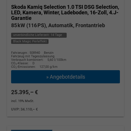
Skoda Kamiq
Selection 1.0 TSI DSG Selection,
LED, Kamera, Winter, Ladeboden, 16-Zoll, 4.J-
Garantie
85 kW (116 PS), Automatik, Frontantrieb
unverbindliche Lieferzeit:
14 Tage
Black Magic Perleffekt
Fahrzeugnr.: 508940
Benzin
Fahrzeug mit Tageszulassung
Verbrauch kombiniert:
5,60 l/100km
CO
-Klasse:
D
2
CO
-Emissionen:
127,00 g/km
2
» Angebotdetails
25.395,– €
incl. 19% MwSt.
UVP:
34.110,– €