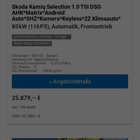
Skoda Kamiq
Selection 1.0 TSI DSG
AHK*Matrix*Android
Auto*SHZ*Kamera*Keyless*2Z Klimaauto*
85 kW (116 PS), Automatik, Frontantrieb
unverbindliche Lieferzeit:
14 Tage
Black-Magic Perleffekt
Fahrzeugnr.: 502102
Benzin
Fahrzeug mit Tageszulassung
Verbrauch kombiniert:
6,10 l/100km
CO
-Klasse:
E
2
CO
-Emissionen:
138,00 g/km
2
» Angebotdetails
25.879,– €
incl. 19% MwSt.
UVP:
37.209,– €