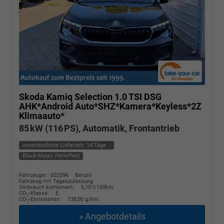
Skoda Kamiq
Selection 1.0 TSI DSG
AHK*Android Auto*SHZ*Kamera*Keyless*2Z
Klimaauto*
85 kW (116 PS), Automatik, Frontantrieb
unverbindliche Lieferzeit:
14 Tage
Black-Magic Perleffekt
Fahrzeugnr.: 502096
Benzin
Fahrzeug mit Tageszulassung
Verbrauch kombiniert:
6,10 l/100km
CO
-Klasse:
E
2
CO
-Emissionen:
138,00 g/km
2
» Angebotdetails