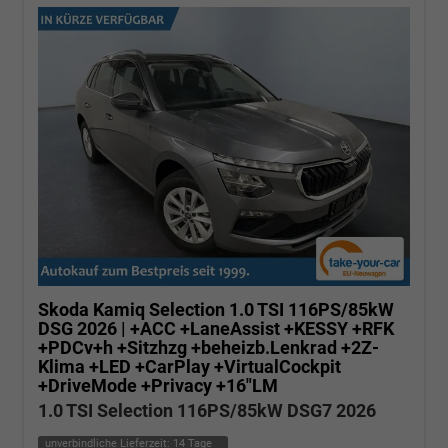
Skoda Kamiq
Selection 1.0 TSI 116PS/85kW
DSG 2026 | +ACC +LaneAssist +KESSY +RFK
+PDCv+h +Sitzhzg +beheizb.Lenkrad +2Z-
Klima +LED +CarPlay +VirtualCockpit
+DriveMode +Privacy +16"LM
1.0 TSI Selection 116PS/85kW DSG7 2026
unverbindliche Lieferzeit:
14 Tage