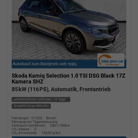
Skoda Kamiq
Selection 1.0 TSI DSG Black 17Z
Kamera SHZ
85 kW (116 PS), Automatik, Frontantrieb
unverbindliche Lieferzeit:
14 Tage
Graphite-Grau Metallic
Fahrzeugnr.: 511032
Benzin
Fahrzeug mit Tageszulassung
Verbrauch kombiniert:
5,80 l/100km
CO
-Klasse:
D
2
CO
-Emissionen:
130,00 g/km
2