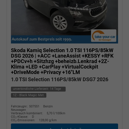
Skoda Kamiq
Selection 1.0 TSI 116PS/85kW
DSG 2026 | +ACC +LaneAssist +KESSY +RFK
+PDCv+h +Sitzhzg +beheizb.Lenkrad +2Z-
Klima +LED +CarPlay +VirtualCockpit
+DriveMode +Privacy +16"LM
1.0 TSI Selection 116PS/85kW DSG7 2026
unverbindliche Lieferzeit:
14 Tage
1Z - Black Magic Met.
Fahrzeugnr.: 507551
Benzin
Neuwagen
Verbrauch kombiniert:
5,70 l/100km
CO
-Klasse:
D
2
CO
-Emissionen:
128,00 g/km
2