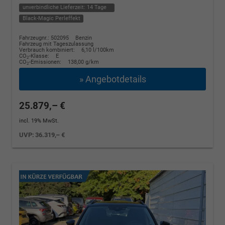
unverbindliche Lieferzeit:
14 Tage
Black-Magic Perleffekt
Fahrzeugnr.: 502095
Benzin
Fahrzeug mit Tageszulassung
Verbrauch kombiniert:
6,10 l/100km
CO
-Klasse:
E
2
CO
-Emissionen:
138,00 g/km
2
» Angebotdetails
25.879,– €
incl. 19% MwSt.
UVP:
36.319,– €