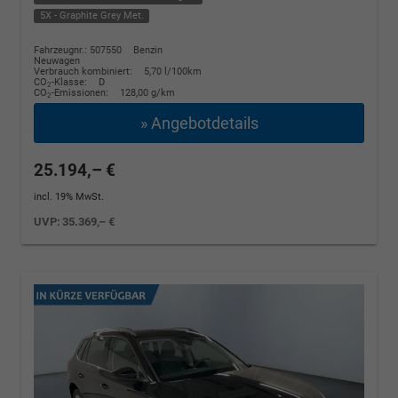
5X - Graphite Grey Met.
Fahrzeugnr.: 507550
Benzin
Neuwagen
Verbrauch kombiniert:
5,70 l/100km
CO
-Klasse:
D
2
CO
-Emissionen:
128,00 g/km
2
» Angebotdetails
25.194,– €
incl. 19% MwSt.
UVP:
35.369,– €