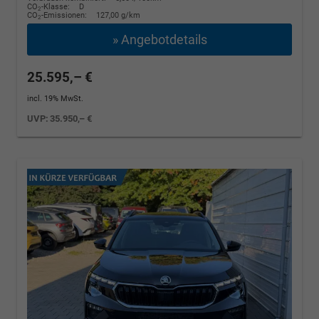
CO
-Klasse:
D
2
CO
-Emissionen:
127,00 g/km
2
» Angebotdetails
25.595,– €
incl. 19% MwSt.
UVP:
35.950,– €