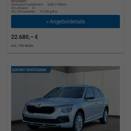
Neuwagen
Verbrauch kombiniert:
5,40 l/100km
CO
-Klasse:
D
2
CO
-Emissionen:
121,00 g/km
2
» Angebotdetails
22.680,– €
incl. 19% MwSt.