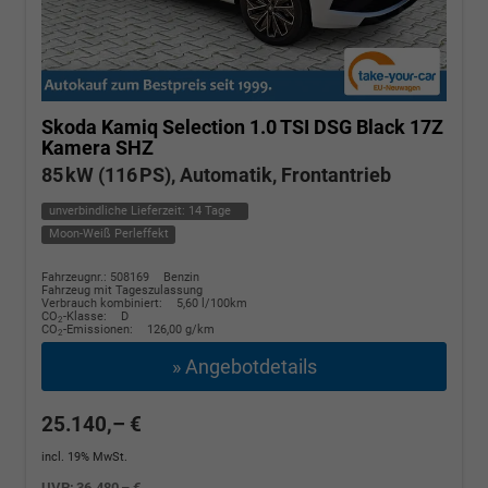
Skoda Kamiq
Selection 1.0 TSI DSG Black 17Z
Kamera SHZ
85 kW (116 PS), Automatik, Frontantrieb
unverbindliche Lieferzeit:
14 Tage
Moon-Weiß Perleffekt
Fahrzeugnr.: 508169
Benzin
Fahrzeug mit Tageszulassung
Verbrauch kombiniert:
5,60 l/100km
CO
-Klasse:
D
2
CO
-Emissionen:
126,00 g/km
2
» Angebotdetails
25.140,– €
incl. 19% MwSt.
UVP:
36.480,– €