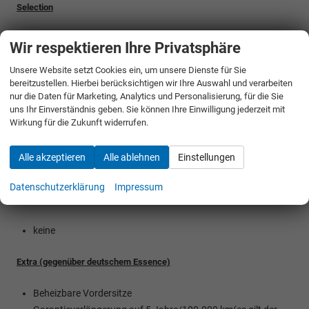
Selection
Mehrausstattung:
Wir respektieren Ihre Privatsphäre
Beheizbare Vordersitze
Unsere Website setzt Cookies ein, um unsere Dienste für Sie
bereitzustellen. Hierbei berücksichtigen wir Ihre Auswahl und verarbeiten
Garantieverlängerung auf 5 Jahre/100.000 km(es gilt der
nur die Daten für Marketing, Analytics und Personalisierung, für die Sie
jeweils frühere Zeitpunkt, die ersten 2 Jahre ohne
uns Ihr Einverständnis geben. Sie können Ihre Einwilligung jederzeit mit
Kilometerbegrenzung)
Wirkung für die Zukunft widerrufen.
16" Leichtmetallfelgen Nyota statt Cortadero Aero (diese
sind kostenlos wählbar)
Alle akzeptieren
Alle ablehnen
Einstellungen
Reserverad auf Stahlfelge (nicht vollwertig)
Datenschutzerklärung
Impressum
Minderausstattung:
keine
Extra (gegenüber deutschem Essence)
Beheizbare Vordersitze