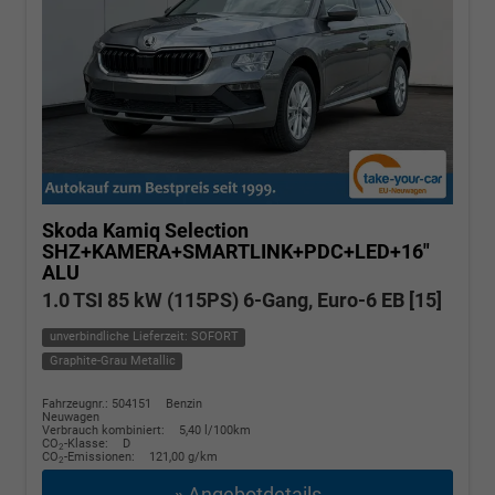
Skoda Kamiq
Selection
SHZ+KAMERA+SMARTLINK+PDC+LED+16"
ALU
1.0 TSI 85 kW (115PS) 6-Gang, Euro-6 EB [15]
unverbindliche Lieferzeit: SOFORT
Graphite-Grau Metallic
Fahrzeugnr.: 504151
Benzin
Neuwagen
Verbrauch kombiniert:
5,40 l/100km
CO
-Klasse:
D
2
CO
-Emissionen:
121,00 g/km
2
» Angebotdetails