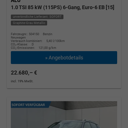
ALU
1.0 TSI 85 kW (115PS) 6-Gang, Euro-6 EB [15]
unverbindliche Lieferzeit: SOFORT
Graphite-Grau Metallic
Fahrzeugnr.: 504150
Benzin
Neuwagen
Verbrauch kombiniert:
5,40 l/100km
CO
-Klasse:
D
2
CO
-Emissionen:
121,00 g/km
2
» Angebotdetails
22.680,– €
incl. 19% MwSt.