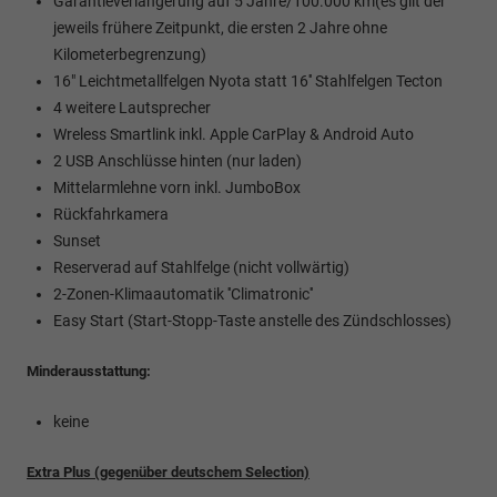
Garantieverlängerung auf 5 Jahre/100.000 km(es gilt der
jeweils frühere Zeitpunkt, die ersten 2 Jahre ohne
Kilometerbegrenzung)
16" Leichtmetallfelgen Nyota statt 16'' Stahlfelgen Tecton
4 weitere Lautsprecher
Wreless Smartlink inkl. Apple CarPlay & Android Auto
2 USB Anschlüsse hinten (nur laden)
Mittelarmlehne vorn inkl. JumboBox
Rückfahrkamera
Sunset
Reserverad auf Stahlfelge (nicht vollwärtig)
2-Zonen-Klimaautomatik ''Climatronic''
Easy Start (Start-Stopp-Taste anstelle des Zündschlosses)
Minderausstattung:
keine
Extra Plus (gegenüber deutschem Selection)