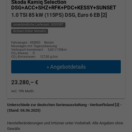
Skoda Kamiq
Selection
DSG+ACC+SHZ+RFK+PDC+KESSY+SUNSET
1.0 TSI 85 kW (115PS) DSG, Euro 6 EB [2]
unverbindliche Lieferzeit: SOFORT
Brillant-Silber Metallic
Fahrzeugnr.: 493853
Benzin
Neuwagen mit Tageszulassung
Verbrauch kombiniert:
5,60 l/100km
CO
-Klasse:
D
2
CO
-Emissionen:
127,00 g/km
2
» Angebotdetails
23.280,– €
incl. 19% MwSt.
Unterschiede zur deutschen Serienausstattung - Herkunftsland [2] -
(Stand: 04.06.2025)
Herstelleränderungen und Irrtümer unter Vorbehalt. Alle Angaben ohne
Gewähr.