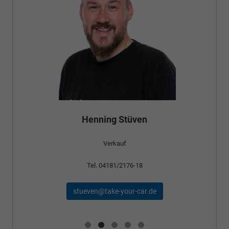
Henning Stüven
Verkauf
Tel. 04181/2176-18
stueven@take-your-car.de