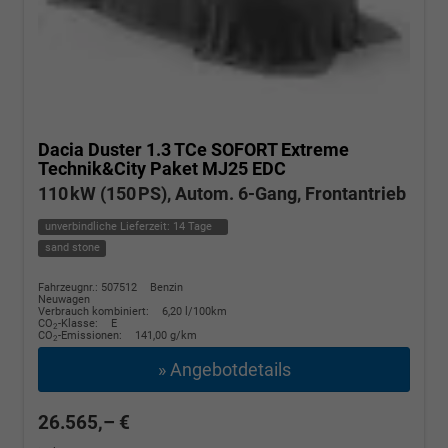
Dacia Duster
1.3 TCe SOFORT Extreme
Technik&City Paket MJ25 EDC
110 kW (150 PS), Autom. 6-Gang, Frontantrieb
unverbindliche Lieferzeit:
14 Tage
sand stone
Fahrzeugnr.: 507512
Benzin
Neuwagen
Verbrauch kombiniert:
6,20 l/100km
CO
-Klasse:
E
2
CO
-Emissionen:
141,00 g/km
2
» Angebotdetails
26.565,– €