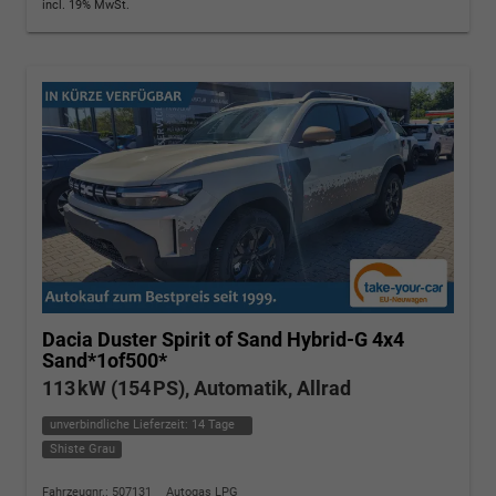
incl. 19% MwSt.
Dacia Duster
Spirit of Sand Hybrid-G 4x4
Sand*1of500*
113 kW (154 PS), Automatik, Allrad
unverbindliche Lieferzeit:
14 Tage
Shiste Grau
Fahrzeugnr.: 507131
Autogas LPG