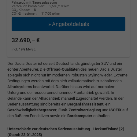
Fahrzeug mit Tageszulassung
Verbrauch kombiniert:
9,50 l/100km
CO
-Klasse:
D
2
CO
-Emissionen:
117,00 g/km
2
» Angebotdetails
32.690,– €
incl. 19% MwSt.
Der Dacia Duster ist derzeit Deutschlands günstigster SUV und ein
echter Abenteurer. Die
Offroad-Qualitäten
des neuen Dacia Duster
spiegeln sich nicht nur im modernen, robusten Styling wieder. Extreme
Bedingungen werden mit dem sich vollautomatisch zuschaltenden
Allradsystems beantwortet. Darüber hinaus wird auf normalem
Untergrund der ressourcenschonende Frontantrieb gewählt. Im
Gelände kann der Allradantrieb manuell zugeschaltet werden. In der
Serienausstattung sind bereits ein
Berganfahrassistent
, ein
Geschwindigkeitsbegrenzer
,
Funk-Zentralverrieglung
und
ISOFIX
auf
den äußeren Fondsitzen sowie ein
Bordcomputer
enthalten.
Unterschiede zur deutschen Serienausstattung - Herkunftsland [2] -
(Stand: 23.01.2025)