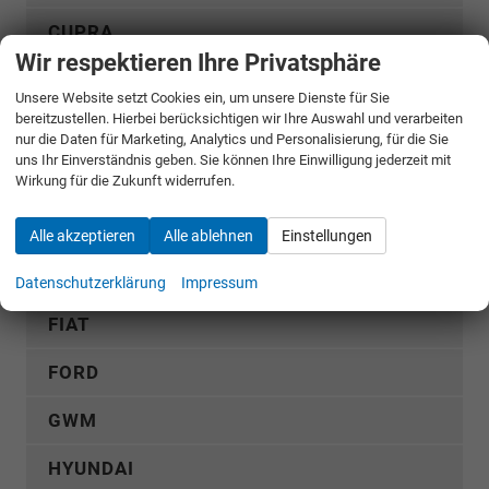
CUPRA
Wir respektieren Ihre Privatsphäre
DACIA
Unsere Website setzt Cookies ein, um unsere Dienste für Sie
bereitzustellen. Hierbei berücksichtigen wir Ihre Auswahl und verarbeiten
Bigster
nur die Daten für Marketing, Analytics und Personalisierung, für die Sie
uns Ihr Einverständnis geben. Sie können Ihre Einwilligung jederzeit mit
Duster
Wirkung für die Zukunft widerrufen.
Jogger
Alle akzeptieren
Alle ablehnen
Einstellungen
Sandero
Sandero Stepway
Datenschutzerklärung
Impressum
FIAT
FORD
GWM
HYUNDAI