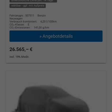
unverbindliche Lieferzeit:
14 Tage
wählbar - ggf. mit Aufpreis
Fahrzeugnr.: 507511
Benzin
Neuwagen
Verbrauch kombiniert:
6,20 l/100km
CO
-Klasse:
E
2
CO
-Emissionen:
141,00 g/km
2
» Angebotdetails
26.565,– €
incl. 19% MwSt.