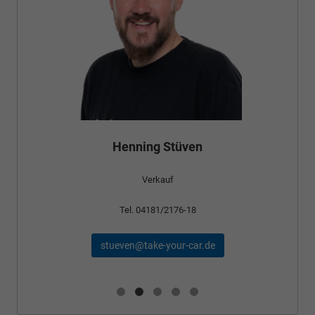
Henning Stüven
Verkauf
Tel. 04181/2176-18
stueven@take-your-car.de