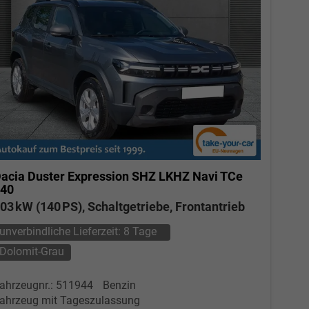
acia Duster
Expression SHZ LKHZ Navi TCe
40
03 kW (140 PS), Schaltgetriebe, Frontantrieb
unverbindliche Lieferzeit:
8 Tage
Dolomit-Grau
ahrzeugnr.: 511944
Benzin
ahrzeug mit Tageszulassung