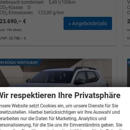
Verbrauch kombiniert:
5,40 l/100km
V
CO
-Klasse:
D
2
CO
-Emissionen:
123,00 g/km
2
23.690,– €
2
» Angebotdetails
incl. 19% MwSt.
i
UVP:
23.780,– €
U
Wir respektieren Ihre Privatsphäre
nsere Website setzt Cookies ein, um unsere Dienste für Sie
ereitzustellen. Hierbei berücksichtigen wir Ihre Auswahl und
erarbeiten nur die Daten für Marketing, Analytics und
ersonalisierung, für die Sie uns Ihr Einverständnis geben. Sie