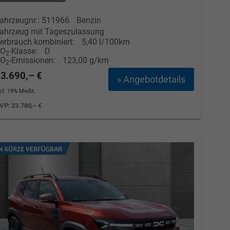
ahrzeugnr.: 511966
Benzin
ahrzeug mit Tageszulassung
erbrauch kombiniert:
5,40 l/100km
CO
-Klasse:
D
2
CO
-Emissionen:
123,00 g/km
2
3.690,– €
» Angebotdetails
ncl. 19% MwSt.
VP:
23.780,– €