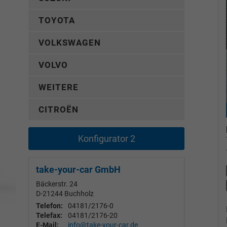
TOYOTA
VOLKSWAGEN
VOLVO
WEITERE
CITROËN
Konfigurator 2
take-your-car GmbH
Bäckerstr. 24
D-21244
Buchholz
Telefon:
04181/2176-0
Telefax:
04181/2176-20
E-Mail:
info@take-your-car.de