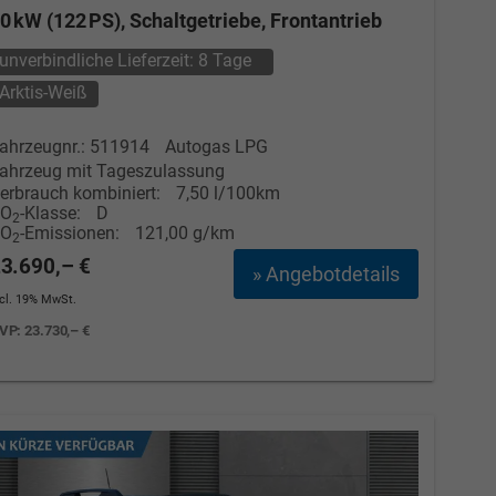
0 kW (122 PS), Schaltgetriebe, Frontantrieb
unverbindliche Lieferzeit:
8 Tage
Arktis-Weiß
ahrzeugnr.: 511914
Autogas LPG
ahrzeug mit Tageszulassung
erbrauch kombiniert:
7,50 l/100km
CO
-Klasse:
D
2
CO
-Emissionen:
121,00 g/km
2
3.690,– €
» Angebotdetails
ncl. 19% MwSt.
VP:
23.730,– €