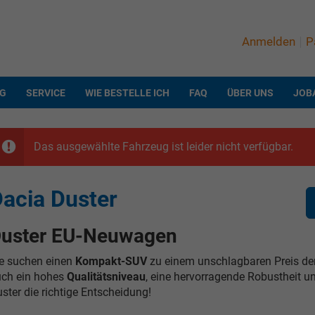
Anmelden
P
NG
SERVICE
WIE BESTELLE ICH
FAQ
ÜBER UNS
JOB
Das ausgewählte Fahrzeug ist leider nicht verfügbar.
acia Duster
uster EU-Neuwagen
e suchen einen
Kompakt-SUV
zu einem unschlagbaren Preis der 
ch ein hohes
Qualitätsniveau
, eine hervorragende Robustheit 
ster die richtige Entscheidung!