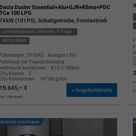
9
Dacia Duster
Essential+Alu+GJR+Klima+PDC
TCe 100 LPG
74 kW (101 PS), Schaltgetriebe, Frontantrieb
unverbindliche Lieferzeit:
8 Tage
Arktis-Weiß
F
F
V
Fahrzeugnr.: 510342
Autogas LPG
Fahrzeug mit Tageszulassung
Verbrauch kombiniert:
8,10 l/100km
2
CO
-Klasse:
E
2
CO
-Emissionen:
147,00 g/km
2
i
19.645,– €
» Angebotdetails
U
incl. 19% MwSt.