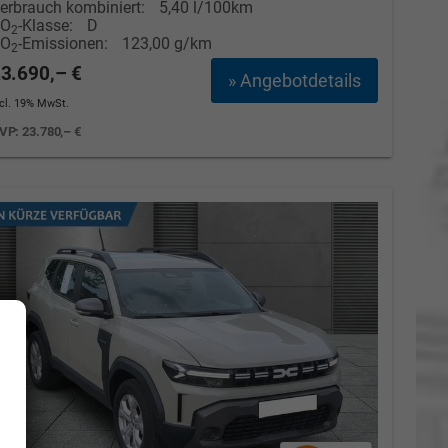
erbrauch kombiniert:
5,40 l/100km
CO
-Klasse:
D
2
CO
-Emissionen:
123,00 g/km
2
3.690,– €
» Angebotdetails
ncl. 19% MwSt.
VP:
23.780,– €