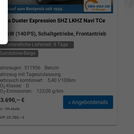
acia Duster
Expression SHZ LKHZ Navi TCe
Elvedin Calakovic
40
03 kW (140 PS), Schaltgetriebe, Frontantrieb
Verkauf
unverbindliche Lieferzeit:
8 Tage
Tel. 04181/2176-27
Sandstone-Beige
calakovic@take-your-car.de
ahrzeugnr.: 511956
Benzin
ahrzeug mit Tageszulassung
erbrauch kombiniert:
5,40 l/100km
CO
-Klasse:
D
2
CO
-Emissionen:
123,00 g/km
2
3.690,– €
» Angebotdetails
ncl. 19% MwSt.
VP:
23.780,– €