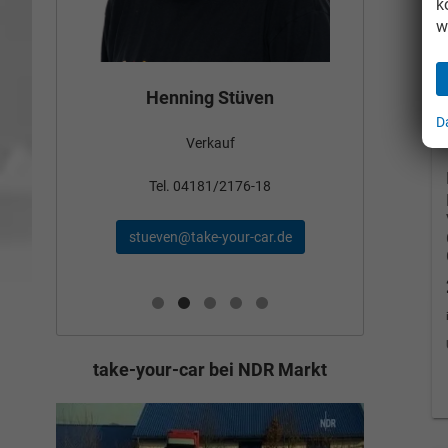
k
w
Bün
Henning Stüven
D
Verkauf
nden
Tel
Tel. 04181/2176-18
schae
stueven@take-your-car.de
de
take-your-car bei NDR Markt