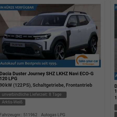
Dacia Duster
Journey SHZ LKHZ Navi ECO-G
120 LPG
90 kW (122 PS), Schaltgetriebe, Frontantrieb
D
1
unverbindliche Lieferzeit:
8 Tage
1
Arktis-Weiß
Fahrzeugnr.: 511962
Autogas LPG