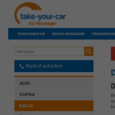
KONFIGURATOR
INZAHLUNGNAHME
FINANZIERU
Fahrzeugnr.
Rückruf anfordern
D
AUDI
D
CUPRA
Si
au
DACIA
Du