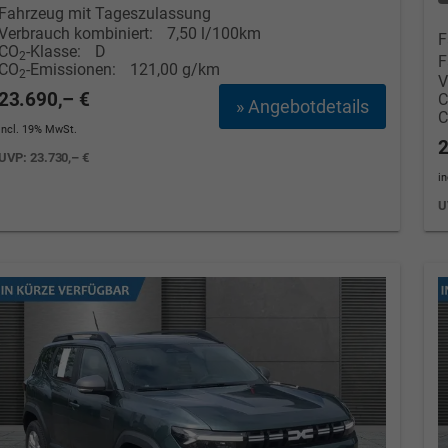
Fahrzeug mit Tageszulassung
Verbrauch kombiniert:
7,50 l/100km
F
CO
-Klasse:
D
2
F
CO
-Emissionen:
121,00 g/km
2
V
23.690,– €
» Angebotdetails
incl. 19% MwSt.
2
UVP:
23.730,– €
i
U