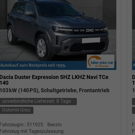
Dacia Duster
Expression SHZ LKHZ Navi TCe
D
140
1
103 kW (140 PS), Schaltgetriebe, Frontantrieb
1
unverbindliche Lieferzeit:
8 Tage
Dolomit-Grau
Fahrzeugnr.: 511925
Benzin
F
Fahrzeug mit Tageszulassung
F