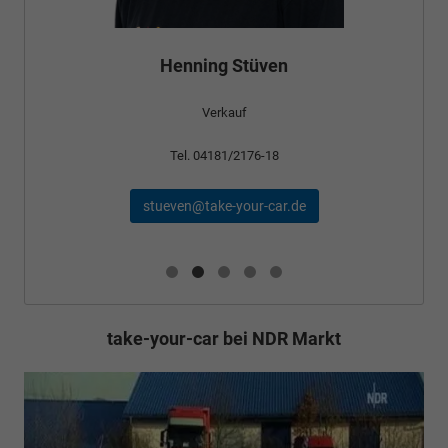
Henning Stüven
Verkauf
Tel. 04181/2176-18
stueven@take-your-car.de
take-your-car bei NDR Markt