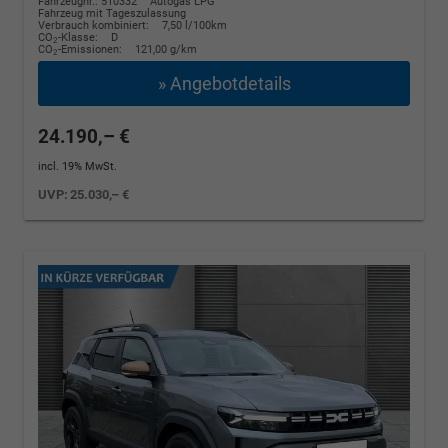
Fahrzeugnr.: 510332
Autogas LPG
Fahrzeug mit Tageszulassung
Verbrauch kombiniert:
7,50 l/100km
CO
-Klasse:
D
2
CO
-Emissionen:
121,00 g/km
2
» Angebotdetails
24.190,– €
incl. 19% MwSt.
UVP:
25.030,– €