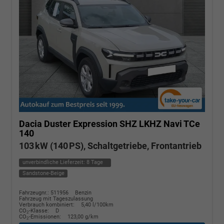
Dacia Duster
Expression SHZ LKHZ Navi TCe
140
103 kW (140 PS), Schaltgetriebe, Frontantrieb
unverbindliche Lieferzeit:
8 Tage
Sandstone-Beige
Fahrzeugnr.: 511956
Benzin
Fahrzeug mit Tageszulassung
Verbrauch kombiniert:
5,40 l/100km
CO
-Klasse:
D
2
CO
-Emissionen:
123,00 g/km
2