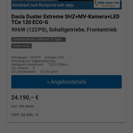
Dacia Duster
Extreme SHZ+MV-Kamera+LED
TCe 120 ECO-G
90 kW (122 PS), Schaltgetriebe, Frontantrieb
unverbindliche Lieferzeit:
8 Tage
Zeder-Grün
Fahrzeugnr.: 510319
Autogas LPG
Fahrzeug mit Tageszulassung
Verbrauch kombiniert:
7,50 l/100km
CO
-Klasse:
D
2
CO
-Emissionen:
121,00 g/km
2
» Angebotdetails
24.190,– €
incl. 19% MwSt.
UVP:
24.330,– €