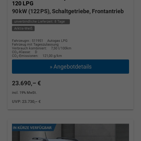
120 LPG
90 kW (122 PS), Schaltgetriebe, Frontantrieb
unverbindliche Lieferzeit:
8 Tage
Arktis-Weiß
Fahrzeugnr.: 511951
Autogas LPG
Fahrzeug mit Tageszulassung
Verbrauch kombiniert:
7,50 l/100km
CO
-Klasse:
D
2
CO
-Emissionen:
121,00 g/km
2
» Angebotdetails
23.690,– €
incl. 19% MwSt.
UVP:
23.730,– €