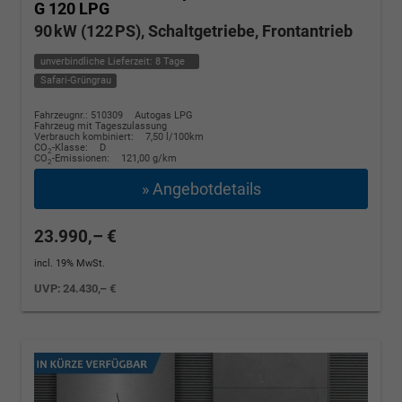
G 120 LPG
90 kW (122 PS), Schaltgetriebe, Frontantrieb
unverbindliche Lieferzeit:
8 Tage
Safari-Grüngrau
Fahrzeugnr.: 510309
Autogas LPG
Fahrzeug mit Tageszulassung
Verbrauch kombiniert:
7,50 l/100km
CO
-Klasse:
D
2
CO
-Emissionen:
121,00 g/km
2
» Angebotdetails
23.990,– €
incl. 19% MwSt.
UVP:
24.430,– €