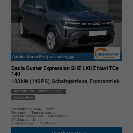
Dacia Duster
Expression SHZ LKHZ Navi TCe
140
103 kW (140 PS), Schaltgetriebe, Frontantrieb
unverbindliche Lieferzeit:
8 Tage
Dolomit-Grau
Fahrzeugnr.: 511944
Benzin
Fahrzeug mit Tageszulassung
Verbrauch kombiniert:
5,40 l/100km
CO
-Klasse:
D
2
CO
-Emissionen:
123,00 g/km
2