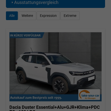
Ausstattungsvergleich
Alle
Weitere
Expression
Extreme
Dacia Duster
Essential+Alu+GJR+Klima+PDC