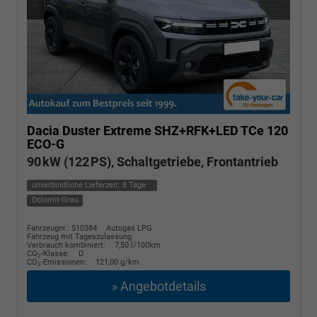
Dacia Duster
Extreme SHZ+RFK+LED TCe 120
ECO-G
90 kW (122 PS), Schaltgetriebe, Frontantrieb
unverbindliche Lieferzeit:
8 Tage
Dolomit-Grau
Fahrzeugnr.: 510384
Autogas LPG
Fahrzeug mit Tageszulassung
Verbrauch kombiniert:
7,50 l/100km
CO
-Klasse:
D
2
CO
-Emissionen:
121,00 g/km
2
» Angebotdetails