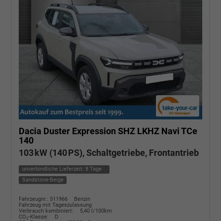
Dacia Duster
Expression SHZ LKHZ Navi TCe
140
103 kW (140 PS), Schaltgetriebe, Frontantrieb
unverbindliche Lieferzeit:
8 Tage
Sandstone-Beige
Fahrzeugnr.: 511966
Benzin
Fahrzeug mit Tageszulassung
Verbrauch kombiniert:
5,40 l/100km
CO
-Klasse:
D
2