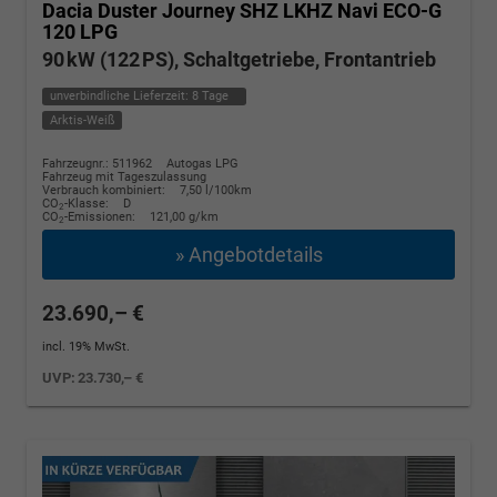
Dacia Duster
Journey SHZ LKHZ Navi ECO-G
120 LPG
90 kW (122 PS), Schaltgetriebe, Frontantrieb
unverbindliche Lieferzeit:
8 Tage
Arktis-Weiß
Fahrzeugnr.: 511962
Autogas LPG
Fahrzeug mit Tageszulassung
Verbrauch kombiniert:
7,50 l/100km
CO
-Klasse:
D
2
CO
-Emissionen:
121,00 g/km
2
» Angebotdetails
23.690,– €
incl. 19% MwSt.
UVP:
23.730,– €