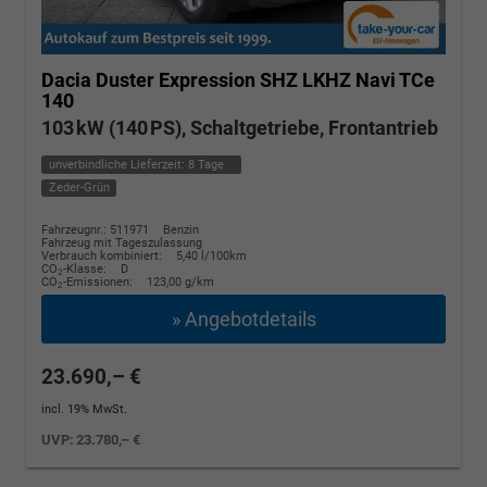
Dacia Duster
Expression SHZ LKHZ Navi TCe
140
103 kW (140 PS), Schaltgetriebe, Frontantrieb
unverbindliche Lieferzeit:
8 Tage
Zeder-Grün
Fahrzeugnr.: 511971
Benzin
Fahrzeug mit Tageszulassung
Verbrauch kombiniert:
5,40 l/100km
CO
-Klasse:
D
2
CO
-Emissionen:
123,00 g/km
2
» Angebotdetails
23.690,– €
incl. 19% MwSt.
UVP:
23.780,– €