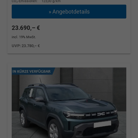
CO
-Emissionen:
123,00 g/km
2
» Angebotdetails
23.690,– €
incl. 19% MwSt.
UVP:
23.780,– €