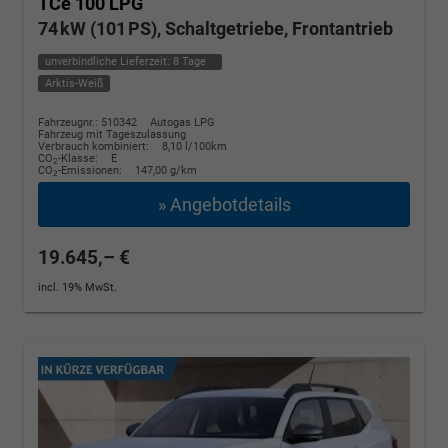
TCe 100 LPG
74 kW (101 PS), Schaltgetriebe, Frontantrieb
unverbindliche Lieferzeit:
8 Tage
Arktis-Weiß
Fahrzeugnr.: 510342
Autogas LPG
Fahrzeug mit Tageszulassung
Verbrauch kombiniert:
8,10 l/100km
CO
-Klasse:
E
2
CO
-Emissionen:
147,00 g/km
2
» Angebotdetails
19.645,– €
incl. 19% MwSt.