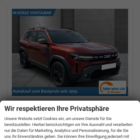
Dacia Duster
Extreme SHZ+RFK+LED TCe 120
Wir respektieren Ihre Privatsphäre
ECO-G LPG
90 kW (122 PS), Schaltgetriebe, Frontantrieb
Unsere Website setzt Cookies ein, um unsere Dienste für Sie
bereitzustellen. Hierbei berücksichtigen wir Ihre Auswahl und verarbeiten
unverbindliche Lieferzeit:
8 Tage
nur die Daten für Marketing, Analytics und Personalisierung, für die Sie
Terracotta-Braun
uns Ihr Einverständnis geben. Sie können Ihre Einwilligung jederzeit mit