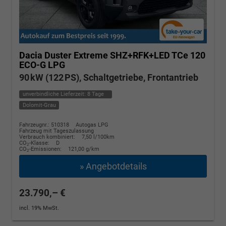
Dacia Duster
Extreme SHZ+RFK+LED TCe 120
ECO-G LPG
90 kW (122 PS), Schaltgetriebe, Frontantrieb
unverbindliche Lieferzeit:
8 Tage
Dolomit-Grau
Fahrzeugnr.: 510318
Autogas LPG
Fahrzeug mit Tageszulassung
Verbrauch kombiniert:
7,50 l/100km
CO
-Klasse:
D
2
CO
-Emissionen:
121,00 g/km
2
» Angebotdetails
23.790,– €
incl. 19% MwSt.