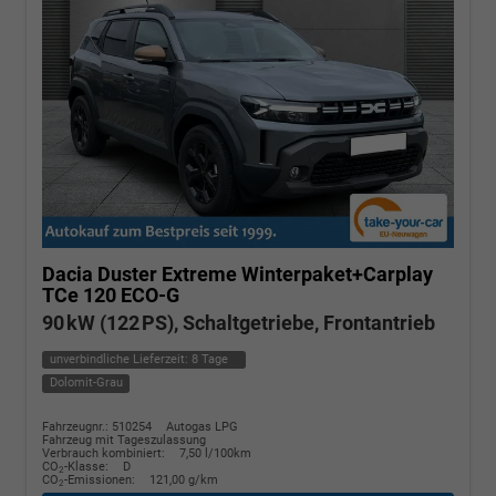
Dacia Duster
Extreme Winterpaket+Carplay
TCe 120 ECO-G
90 kW (122 PS), Schaltgetriebe, Frontantrieb
unverbindliche Lieferzeit:
8 Tage
Dolomit-Grau
Fahrzeugnr.: 510254
Autogas LPG
Fahrzeug mit Tageszulassung
Verbrauch kombiniert:
7,50 l/100km
CO
-Klasse:
D
2
CO
-Emissionen:
121,00 g/km
2