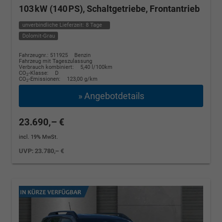
103 kW (140 PS), Schaltgetriebe, Frontantrieb
unverbindliche Lieferzeit:
8 Tage
Dolomit-Grau
Fahrzeugnr.: 511925
Benzin
Fahrzeug mit Tageszulassung
Verbrauch kombiniert:
5,40 l/100km
CO
-Klasse:
D
2
CO
-Emissionen:
123,00 g/km
2
» Angebotdetails
23.690,– €
incl. 19% MwSt.
UVP:
23.780,– €