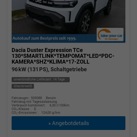
Dacia Duster
Expression TCe
130*SMARTLINK*TEMPOMAT*LED*PDC-
KAMERA*SHZ*KLIMA*17-ZOLL
96 kW (131 PS), Schaltgetriebe
unverbindliche Lieferzeit:
14 Tage
Glacierweiß
Fahrzeugnr.: 509088
Benzin
Fahrzeug mit Tageszulassung
Verbrauch kombiniert:
6,30 l/100km
CO
-Klasse:
D
2
CO
-Emissionen:
124,00 g/km
2
» Angebotdetails