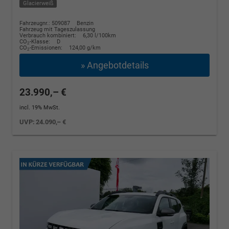
Glacierweiß
Fahrzeugnr.: 509087
Benzin
Fahrzeug mit Tageszulassung
Verbrauch kombiniert:
6,30 l/100km
CO
-Klasse:
D
2
CO
-Emissionen:
124,00 g/km
2
» Angebotdetails
23.990,– €
incl. 19% MwSt.
UVP:
24.090,– €