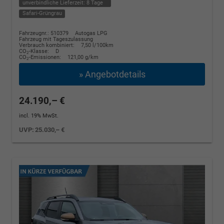
unverbindliche Lieferzeit:
8 Tage
Safari-Grüngrau
Fahrzeugnr.: 510379
Autogas LPG
Fahrzeug mit Tageszulassung
Verbrauch kombiniert:
7,50 l/100km
CO
-Klasse:
D
2
CO
-Emissionen:
121,00 g/km
2
» Angebotdetails
24.190,– €
incl. 19% MwSt.
UVP:
25.030,– €