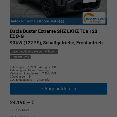
Dacia Duster
Extreme SHZ LKHZ TCe 120
ECO-G
90 kW (122 PS), Schaltgetriebe, Frontantrieb
unverbindliche Lieferzeit:
8 Tage
Dolomit-Grau
Fahrzeugnr.: 510353
Autogas LPG
Fahrzeug mit Tageszulassung
Verbrauch kombiniert:
7,50 l/100km
CO
-Klasse:
D
2
CO
-Emissionen:
121,00 g/km
2
» Angebotdetails
24.190,– €
incl. 19% MwSt.