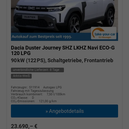
Dacia Duster
Journey SHZ LKHZ Navi ECO-G
120 LPG
90 kW (122 PS), Schaltgetriebe, Frontantrieb
unverbindliche Lieferzeit:
8 Tage
Arktis-Weiß
Fahrzeugnr.: 511914
Autogas LPG
Fahrzeug mit Tageszulassung
Verbrauch kombiniert:
7,50 l/100km
CO
-Klasse:
D
2
CO
-Emissionen:
121,00 g/km
2
» Angebotdetails
23.690,– €