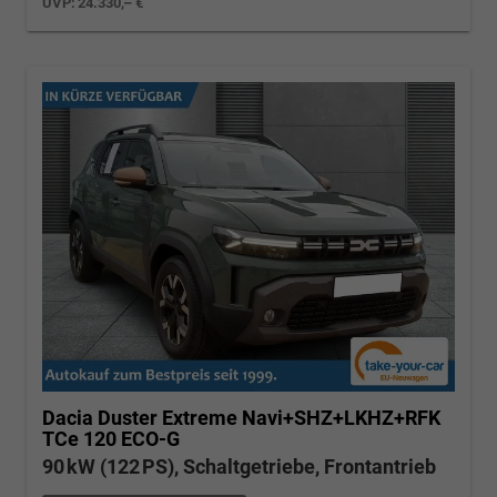
UVP:
24.330,– €
Dacia Duster
Extreme Navi+SHZ+LKHZ+RFK
TCe 120 ECO-G
90 kW (122 PS), Schaltgetriebe, Frontantrieb