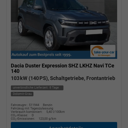
Dacia Duster
Expression SHZ LKHZ Navi TCe
140
103 kW (140 PS), Schaltgetriebe, Frontantrieb
unverbindliche Lieferzeit:
8 Tage
Dolomit-Grau
Fahrzeugnr.: 511944
Benzin
Fahrzeug mit Tageszulassung
Verbrauch kombiniert:
5,40 l/100km
CO
-Klasse:
D
2
CO
-Emissionen:
123,00 g/km
2