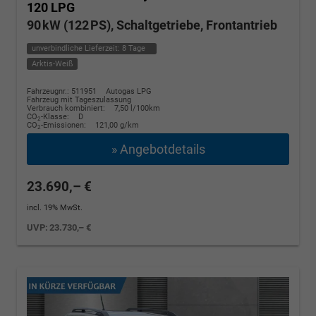
120 LPG
90 kW (122 PS), Schaltgetriebe, Frontantrieb
unverbindliche Lieferzeit:
8 Tage
Arktis-Weiß
Fahrzeugnr.: 511951
Autogas LPG
Fahrzeug mit Tageszulassung
Verbrauch kombiniert:
7,50 l/100km
CO
-Klasse:
D
2
CO
-Emissionen:
121,00 g/km
2
» Angebotdetails
23.690,– €
incl. 19% MwSt.
UVP:
23.730,– €