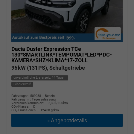
Dacia Duster
Expression TCe
130*SMARTLINK*TEMPOMAT*LED*PDC-
KAMERA*SHZ*KLIMA*17-ZOLL
96 kW (131 PS), Schaltgetriebe
unverbindliche Lieferzeit:
14 Tage
Glacierweiß
Fahrzeugnr.: 509088
Benzin
Fahrzeug mit Tageszulassung
Verbrauch kombiniert:
6,30 l/100km
CO
-Klasse:
D
2
CO
-Emissionen:
124,00 g/km
2
» Angebotdetails