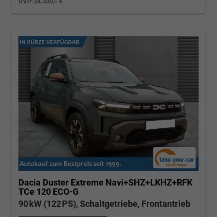
UVP:
24.330,– €
Dacia Duster
Extreme Navi+SHZ+LKHZ+RFK
TCe 120 ECO-G
90 kW (122 PS), Schaltgetriebe, Frontantrieb