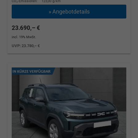
CO
-Emissionen:
123,00 g/km
2
» Angebotdetails
23.690,– €
incl. 19% MwSt.
UVP:
23.780,– €