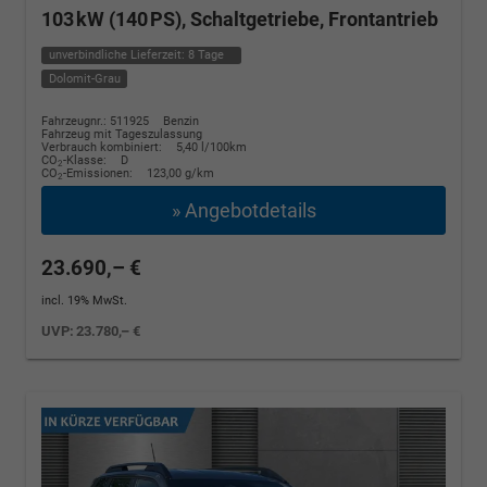
103 kW (140 PS), Schaltgetriebe, Frontantrieb
unverbindliche Lieferzeit:
8 Tage
Dolomit-Grau
Fahrzeugnr.: 511925
Benzin
Fahrzeug mit Tageszulassung
Verbrauch kombiniert:
5,40 l/100km
CO
-Klasse:
D
2
CO
-Emissionen:
123,00 g/km
2
» Angebotdetails
23.690,– €
incl. 19% MwSt.
UVP:
23.780,– €