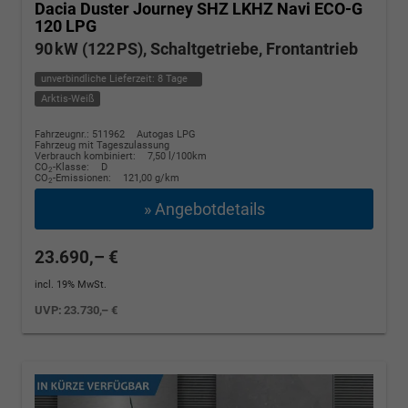
Dacia Duster
Journey SHZ LKHZ Navi ECO-G
120 LPG
90 kW (122 PS), Schaltgetriebe, Frontantrieb
unverbindliche Lieferzeit:
8 Tage
Arktis-Weiß
Fahrzeugnr.: 511962
Autogas LPG
Fahrzeug mit Tageszulassung
Verbrauch kombiniert:
7,50 l/100km
CO
-Klasse:
D
2
CO
-Emissionen:
121,00 g/km
2
» Angebotdetails
23.690,– €
incl. 19% MwSt.
UVP:
23.730,– €