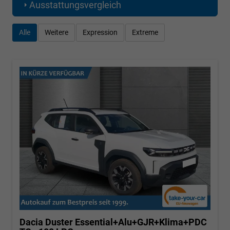
Ausstattungsvergleich
Alle
Weitere
Expression
Extreme
Dacia Duster
Essential+Alu+GJR+Klima+PDC