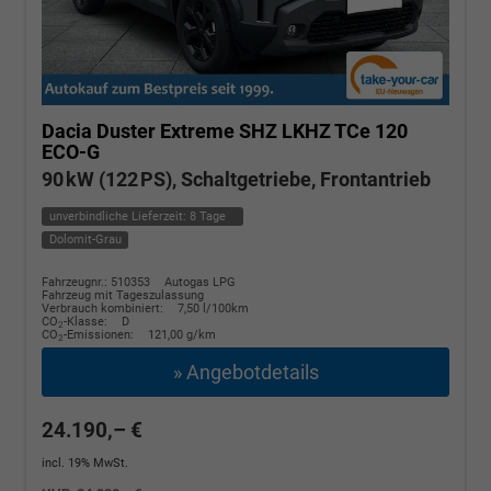
Dacia Duster
Extreme SHZ LKHZ TCe 120
ECO-G
90 kW (122 PS), Schaltgetriebe, Frontantrieb
unverbindliche Lieferzeit:
8 Tage
Dolomit-Grau
Fahrzeugnr.: 510353
Autogas LPG
Fahrzeug mit Tageszulassung
Verbrauch kombiniert:
7,50 l/100km
CO
-Klasse:
D
2
CO
-Emissionen:
121,00 g/km
2
» Angebotdetails
24.190,– €
incl. 19% MwSt.