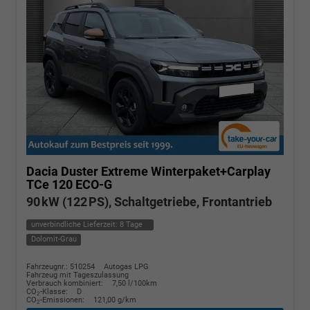
Dacia Duster
Extreme Winterpaket+Carplay
TCe 120 ECO-G
90 kW (122 PS), Schaltgetriebe, Frontantrieb
unverbindliche Lieferzeit:
8 Tage
Dolomit-Grau
Fahrzeugnr.: 510254
Autogas LPG
Fahrzeug mit Tageszulassung
Verbrauch kombiniert:
7,50 l/100km
CO
-Klasse:
D
2
CO
-Emissionen:
121,00 g/km
2