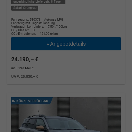
unverbindliche Lieferzeit:
8 Tage
Safari-Grüngrau
Fahrzeugnr.: 510379
Autogas LPG
Fahrzeug mit Tageszulassung
Verbrauch kombiniert:
7,50 l/100km
CO
-Klasse:
D
2
CO
-Emissionen:
121,00 g/km
2
» Angebotdetails
24.190,– €
incl. 19% MwSt.
UVP:
25.030,– €