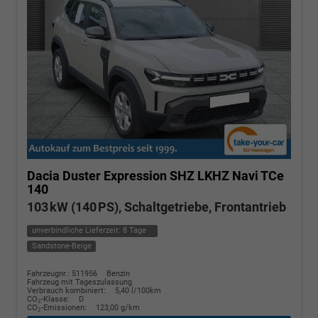
Dacia Duster
Expression SHZ LKHZ Navi TCe
140
103 kW (140 PS), Schaltgetriebe, Frontantrieb
unverbindliche Lieferzeit:
8 Tage
Sandstone-Beige
Fahrzeugnr.: 511956
Benzin
Fahrzeug mit Tageszulassung
Verbrauch kombiniert:
5,40 l/100km
CO
-Klasse:
D
2
CO
-Emissionen:
123,00 g/km
2