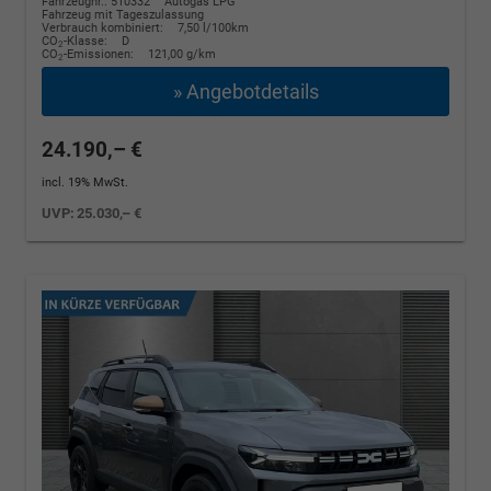
Fahrzeugnr.: 510332
Autogas LPG
Fahrzeug mit Tageszulassung
Verbrauch kombiniert:
7,50 l/100km
CO
-Klasse:
D
2
CO
-Emissionen:
121,00 g/km
2
» Angebotdetails
24.190,– €
incl. 19% MwSt.
UVP:
25.030,– €