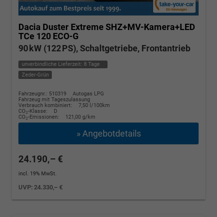
Dacia Duster
Extreme SHZ+MV-Kamera+LED
TCe 120 ECO-G
90 kW (122 PS), Schaltgetriebe, Frontantrieb
unverbindliche Lieferzeit:
8 Tage
Zeder-Grün
Fahrzeugnr.: 510319
Autogas LPG
Fahrzeug mit Tageszulassung
Verbrauch kombiniert:
7,50 l/100km
CO
-Klasse:
D
2
CO
-Emissionen:
121,00 g/km
2
» Angebotdetails
24.190,– €
incl. 19% MwSt.
UVP:
24.330,– €