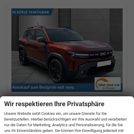
Dacia Duster
Extreme SHZ+RFK+LED TCe 120
Wir respektieren Ihre Privatsphäre
ECO-G LPG
90 kW (122 PS), Schaltgetriebe, Frontantrieb
Unsere Website setzt Cookies ein, um unsere Dienste für Sie
bereitzustellen. Hierbei berücksichtigen wir Ihre Auswahl und verarbeiten
unverbindliche Lieferzeit:
8 Tage
nur die Daten für Marketing, Analytics und Personalisierung, für die Sie
Terracotta-Braun
uns Ihr Einverständnis geben. Sie können Ihre Einwilligung jederzeit mit