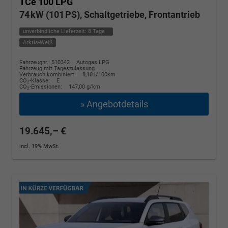
TCe 100 LPG
74 kW (101 PS), Schaltgetriebe, Frontantrieb
unverbindliche Lieferzeit:
8 Tage
Arktis-Weiß
Fahrzeugnr.: 510342
Autogas LPG
Fahrzeug mit Tageszulassung
Verbrauch kombiniert:
8,10 l/100km
CO
-Klasse:
E
2
CO
-Emissionen:
147,00 g/km
2
» Angebotdetails
19.645,– €
incl. 19% MwSt.