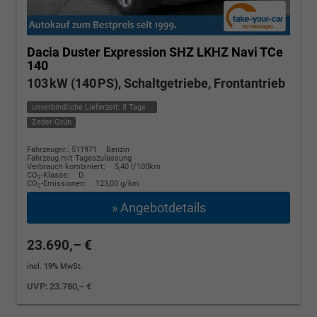
Dacia Duster
Expression SHZ LKHZ Navi TCe
140
103 kW (140 PS), Schaltgetriebe, Frontantrieb
unverbindliche Lieferzeit:
8 Tage
Zeder-Grün
Fahrzeugnr.: 511971
Benzin
Fahrzeug mit Tageszulassung
Verbrauch kombiniert:
5,40 l/100km
CO
-Klasse:
D
2
CO
-Emissionen:
123,00 g/km
2
» Angebotdetails
23.690,– €
incl. 19% MwSt.
UVP:
23.780,– €