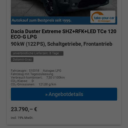
Dacia Duster
Extreme SHZ+RFK+LED TCe 120
ECO-G LPG
90 kW (122 PS), Schaltgetriebe, Frontantrieb
unverbindliche Lieferzeit:
8 Tage
Dolomit-Grau
Fahrzeugnr.: 510318
Autogas LPG
Fahrzeug mit Tageszulassung
Verbrauch kombiniert:
7,50 l/100km
CO
-Klasse:
D
2
CO
-Emissionen:
121,00 g/km
2
» Angebotdetails
23.790,– €
incl. 19% MwSt.