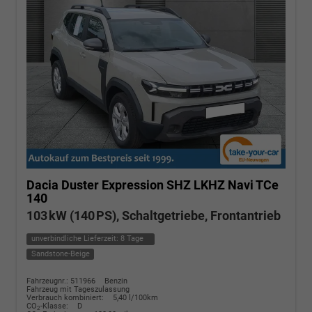
Dacia Duster
Expression SHZ LKHZ Navi TCe
140
103 kW (140 PS), Schaltgetriebe, Frontantrieb
unverbindliche Lieferzeit:
8 Tage
Sandstone-Beige
Fahrzeugnr.: 511966
Benzin
Fahrzeug mit Tageszulassung
Verbrauch kombiniert:
5,40 l/100km
CO
-Klasse:
D
2