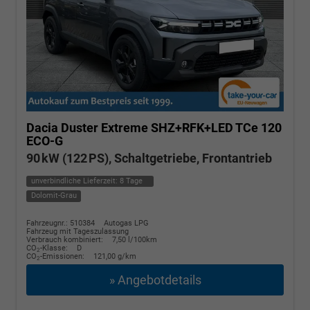
Dacia Duster
Extreme SHZ+RFK+LED TCe 120
ECO-G
90 kW (122 PS), Schaltgetriebe, Frontantrieb
unverbindliche Lieferzeit:
8 Tage
Dolomit-Grau
Fahrzeugnr.: 510384
Autogas LPG
Fahrzeug mit Tageszulassung
Verbrauch kombiniert:
7,50 l/100km
CO
-Klasse:
D
2
CO
-Emissionen:
121,00 g/km
2
» Angebotdetails