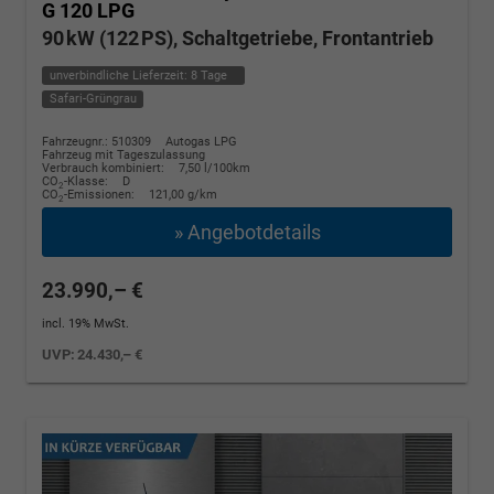
G 120 LPG
90 kW (122 PS), Schaltgetriebe, Frontantrieb
unverbindliche Lieferzeit:
8 Tage
Safari-Grüngrau
Fahrzeugnr.: 510309
Autogas LPG
Fahrzeug mit Tageszulassung
Verbrauch kombiniert:
7,50 l/100km
CO
-Klasse:
D
2
CO
-Emissionen:
121,00 g/km
2
» Angebotdetails
23.990,– €
incl. 19% MwSt.
UVP:
24.430,– €