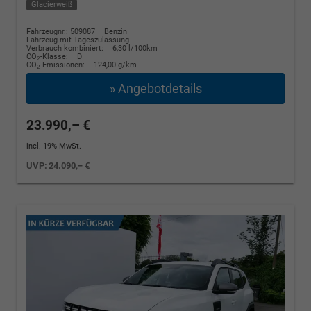
Glacierweiß
Fahrzeugnr.: 509087
Benzin
Fahrzeug mit Tageszulassung
Verbrauch kombiniert:
6,30 l/100km
CO
-Klasse:
D
2
CO
-Emissionen:
124,00 g/km
2
» Angebotdetails
23.990,– €
incl. 19% MwSt.
UVP:
24.090,– €