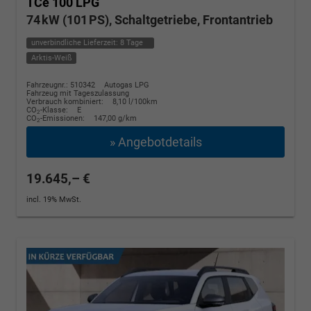
TCe 100 LPG
74 kW (101 PS), Schaltgetriebe, Frontantrieb
unverbindliche Lieferzeit:
8 Tage
Arktis-Weiß
Fahrzeugnr.: 510342
Autogas LPG
Fahrzeug mit Tageszulassung
Verbrauch kombiniert:
8,10 l/100km
CO
-Klasse:
E
2
CO
-Emissionen:
147,00 g/km
2
» Angebotdetails
19.645,– €
incl. 19% MwSt.