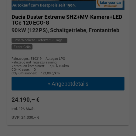
Dacia Duster
Extreme SHZ+MV-Kamera+LED
TCe 120 ECO-G
90 kW (122 PS), Schaltgetriebe, Frontantrieb
unverbindliche Lieferzeit:
8 Tage
Zeder-Grün
Fahrzeugnr.: 510319
Autogas LPG
Fahrzeug mit Tageszulassung
Verbrauch kombiniert:
7,50 l/100km
CO
-Klasse:
D
2
CO
-Emissionen:
121,00 g/km
2
» Angebotdetails
24.190,– €
incl. 19% MwSt.
UVP:
24.330,– €