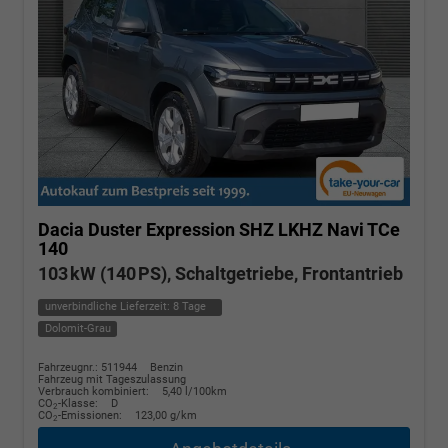
Dacia Duster
Expression SHZ LKHZ Navi TCe
140
103 kW (140 PS), Schaltgetriebe, Frontantrieb
unverbindliche Lieferzeit:
8 Tage
Dolomit-Grau
Fahrzeugnr.: 511944
Benzin
Fahrzeug mit Tageszulassung
Verbrauch kombiniert:
5,40 l/100km
CO
-Klasse:
D
2
CO
-Emissionen:
123,00 g/km
2