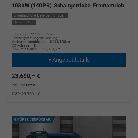
103 kW (140 PS), Schaltgetriebe, Frontantrieb
unverbindliche Lieferzeit:
8 Tage
Dolomit-Grau
Fahrzeugnr.: 511925
Benzin
Fahrzeug mit Tageszulassung
Verbrauch kombiniert:
5,40 l/100km
CO
-Klasse:
D
2
CO
-Emissionen:
123,00 g/km
2
» Angebotdetails
23.690,– €
incl. 19% MwSt.
UVP:
23.780,– €