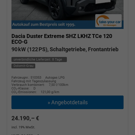
Dacia Duster
Extreme SHZ LKHZ TCe 120
ECO-G
90 kW (122 PS), Schaltgetriebe, Frontantrieb
unverbindliche Lieferzeit:
8 Tage
Dolomit-Grau
Fahrzeugnr.: 510353
Autogas LPG
Fahrzeug mit Tageszulassung
Verbrauch kombiniert:
7,50 l/100km
CO
-Klasse:
D
2
CO
-Emissionen:
121,00 g/km
2
» Angebotdetails
24.190,– €
incl. 19% MwSt.