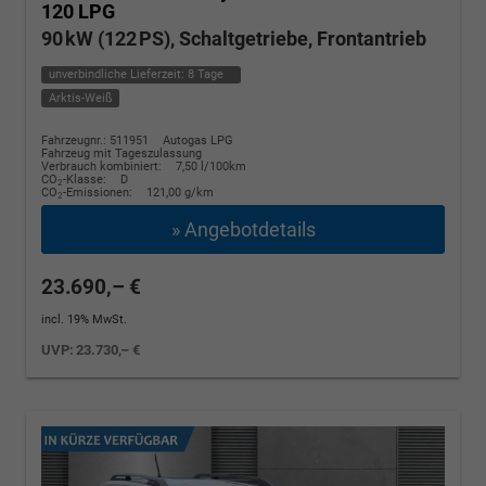
120 LPG
90 kW (122 PS), Schaltgetriebe, Frontantrieb
unverbindliche Lieferzeit:
8 Tage
Arktis-Weiß
Fahrzeugnr.: 511951
Autogas LPG
Fahrzeug mit Tageszulassung
Verbrauch kombiniert:
7,50 l/100km
CO
-Klasse:
D
2
CO
-Emissionen:
121,00 g/km
2
» Angebotdetails
23.690,– €
incl. 19% MwSt.
UVP:
23.730,– €