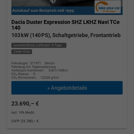
Dacia Duster
Expression SHZ LKHZ Navi TCe
140
103 kW (140 PS), Schaltgetriebe, Frontantrieb
unverbindliche Lieferzeit:
8 Tage
Zeder-Grün
Fahrzeugnr.: 511971
Benzin
Fahrzeug mit Tageszulassung
Verbrauch kombiniert:
5,40 l/100km
CO
-Klasse:
D
2
CO
-Emissionen:
123,00 g/km
2
» Angebotdetails
23.690,– €
incl. 19% MwSt.
UVP:
23.780,– €