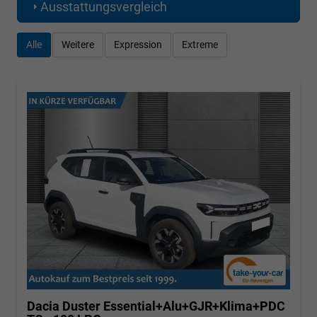
Ausstattungsvergleich
Alle
Weitere
Expression
Extreme
Dacia Duster
Essential+Alu+GJR+Klima+PDC