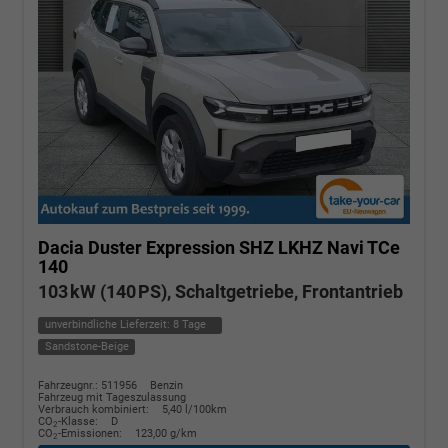
Dacia Duster
Expression SHZ LKHZ Navi TCe
140
103 kW (140 PS), Schaltgetriebe, Frontantrieb
unverbindliche Lieferzeit:
8 Tage
Sandstone-Beige
Fahrzeugnr.: 511956
Benzin
Fahrzeug mit Tageszulassung
Verbrauch kombiniert:
5,40 l/100km
CO
-Klasse:
D
2
CO
-Emissionen:
123,00 g/km
2