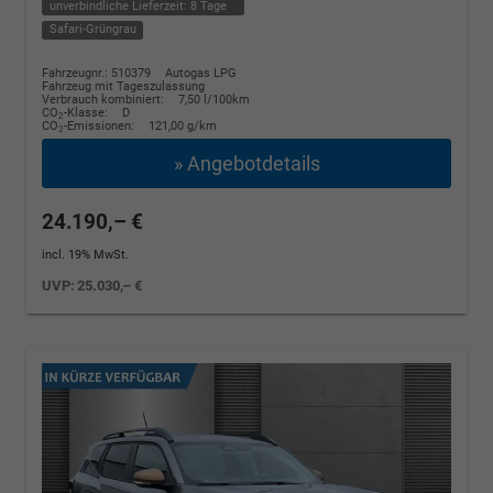
unverbindliche Lieferzeit:
8 Tage
Safari-Grüngrau
Fahrzeugnr.: 510379
Autogas LPG
Fahrzeug mit Tageszulassung
Verbrauch kombiniert:
7,50 l/100km
CO
-Klasse:
D
2
CO
-Emissionen:
121,00 g/km
2
» Angebotdetails
24.190,– €
incl. 19% MwSt.
UVP:
25.030,– €