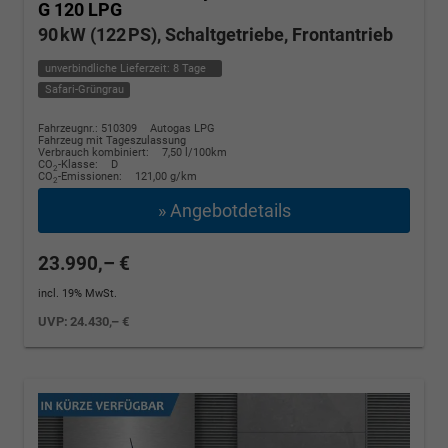
G 120 LPG
90 kW (122 PS), Schaltgetriebe, Frontantrieb
unverbindliche Lieferzeit:
8 Tage
Safari-Grüngrau
Fahrzeugnr.: 510309
Autogas LPG
Fahrzeug mit Tageszulassung
Verbrauch kombiniert:
7,50 l/100km
CO
-Klasse:
D
2
CO
-Emissionen:
121,00 g/km
2
» Angebotdetails
23.990,– €
incl. 19% MwSt.
UVP:
24.430,– €