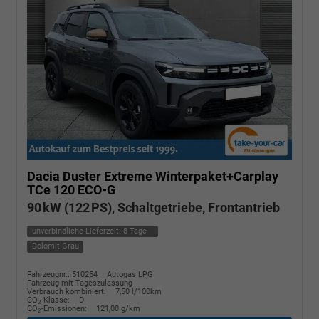
Dacia Duster
Extreme Winterpaket+Carplay
TCe 120 ECO-G
90 kW (122 PS), Schaltgetriebe, Frontantrieb
unverbindliche Lieferzeit:
8 Tage
Dolomit-Grau
Fahrzeugnr.: 510254
Autogas LPG
Fahrzeug mit Tageszulassung
Verbrauch kombiniert:
7,50 l/100km
CO
-Klasse:
D
2
CO
-Emissionen:
121,00 g/km
2