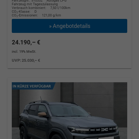
Fahrzeugnr.: 510332
Autogas LPG
Fahrzeug mit Tageszulassung
Verbrauch kombiniert:
7,50 l/100km
CO
-Klasse:
D
2
CO
-Emissionen:
121,00 g/km
2
» Angebotdetails
24.190,– €
incl. 19% MwSt.
UVP:
25.030,– €