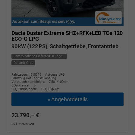
Dacia Duster
Extreme SHZ+RFK+LED TCe 120
ECO-G LPG
90 kW (122 PS), Schaltgetriebe, Frontantrieb
unverbindliche Lieferzeit:
8 Tage
Dolomit-Grau
Fahrzeugnr.: 510318
Autogas LPG
Fahrzeug mit Tageszulassung
Verbrauch kombiniert:
7,50 l/100km
CO
-Klasse:
D
2
CO
-Emissionen:
121,00 g/km
2
» Angebotdetails
23.790,– €
incl. 19% MwSt.