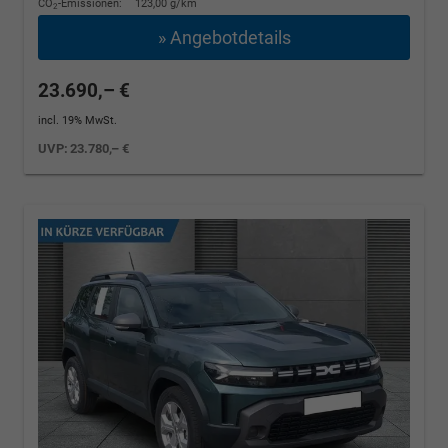
CO
-Emissionen:
123,00 g/km
2
» Angebotdetails
23.690,– €
incl. 19% MwSt.
UVP:
23.780,– €