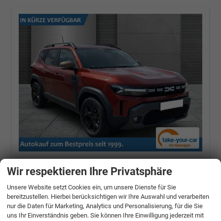
Dacia Duster
Extreme SHZ+RFK+LED TCe 120
Wir respektieren Ihre Privatsphäre
ECO-G LPG
90 kW (122 PS), Schaltgetriebe, Frontantrieb
Unsere Website setzt Cookies ein, um unsere Dienste für Sie
bereitzustellen. Hierbei berücksichtigen wir Ihre Auswahl und verarbeiten
unverbindliche Lieferzeit:
8 Tage
nur die Daten für Marketing, Analytics und Personalisierung, für die Sie
Terracotta-Braun
uns Ihr Einverständnis geben. Sie können Ihre Einwilligung jederzeit mit