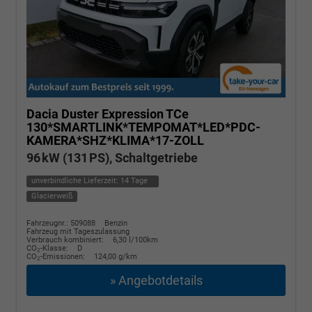
Dacia Duster
Expression TCe
130*SMARTLINK*TEMPOMAT*LED*PDC-
KAMERA*SHZ*KLIMA*17-ZOLL
96 kW (131 PS), Schaltgetriebe
unverbindliche Lieferzeit:
14 Tage
Glacierweiß
Fahrzeugnr.: 509088
Benzin
Fahrzeug mit Tageszulassung
Verbrauch kombiniert:
6,30 l/100km
CO
-Klasse:
D
2
CO
-Emissionen:
124,00 g/km
2
» Angebotdetails