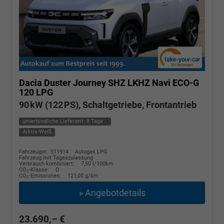
Dacia Duster
Journey SHZ LKHZ Navi ECO-G
120 LPG
90 kW (122 PS), Schaltgetriebe, Frontantrieb
unverbindliche Lieferzeit:
8 Tage
Arktis-Weiß
Fahrzeugnr.: 511914
Autogas LPG
Fahrzeug mit Tageszulassung
Verbrauch kombiniert:
7,50 l/100km
CO
-Klasse:
D
2
CO
-Emissionen:
121,00 g/km
2
» Angebotdetails
23.690,– €