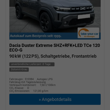
Dacia Duster
Extreme SHZ+RFK+LED TCe 120
ECO-G
90 kW (122 PS), Schaltgetriebe, Frontantrieb
unverbindliche Lieferzeit:
8 Tage
Dolomit-Grau
Fahrzeugnr.: 510384
Autogas LPG
Fahrzeug mit Tageszulassung
Verbrauch kombiniert:
7,50 l/100km
CO
-Klasse:
D
2
CO
-Emissionen:
121,00 g/km
2
» Angebotdetails