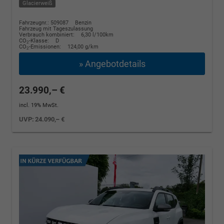
Glacierweiß
Fahrzeugnr.: 509087
Benzin
Fahrzeug mit Tageszulassung
Verbrauch kombiniert:
6,30 l/100km
CO
-Klasse:
D
2
CO
-Emissionen:
124,00 g/km
2
» Angebotdetails
23.990,– €
incl. 19% MwSt.
UVP:
24.090,– €