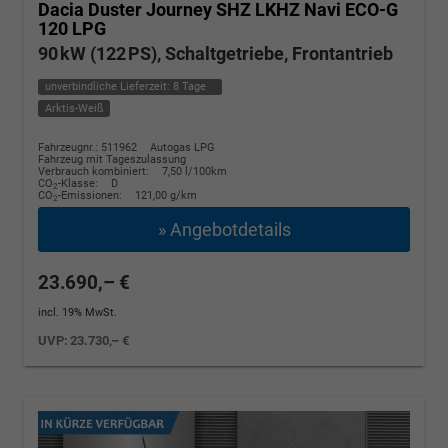
Dacia Duster
Journey SHZ LKHZ Navi ECO-G
120 LPG
90 kW (122 PS), Schaltgetriebe, Frontantrieb
unverbindliche Lieferzeit:
8 Tage
Arktis-Weiß
Fahrzeugnr.: 511962
Autogas LPG
Fahrzeug mit Tageszulassung
Verbrauch kombiniert:
7,50 l/100km
CO
-Klasse:
D
2
CO
-Emissionen:
121,00 g/km
2
» Angebotdetails
23.690,– €
incl. 19% MwSt.
UVP:
23.730,– €