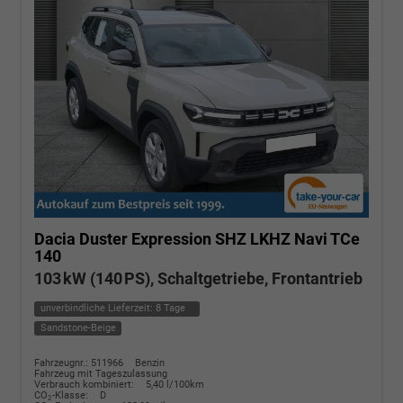
Dacia Duster
Expression SHZ LKHZ Navi TCe
140
103 kW (140 PS), Schaltgetriebe, Frontantrieb
unverbindliche Lieferzeit:
8 Tage
Sandstone-Beige
Fahrzeugnr.: 511966
Benzin
Fahrzeug mit Tageszulassung
Verbrauch kombiniert:
5,40 l/100km
CO
-Klasse:
D
2