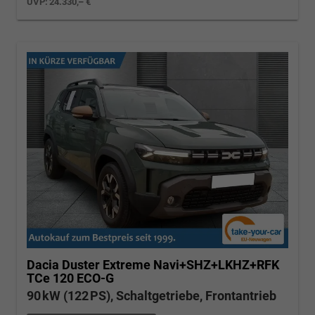
UVP:
24.330,– €
Dacia Duster
Extreme Navi+SHZ+LKHZ+RFK
TCe 120 ECO-G
90 kW (122 PS), Schaltgetriebe, Frontantrieb