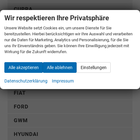
CUPRA
Wir respektieren Ihre Privatsphäre
DACIA
Unsere Website setzt Cookies ein, um unsere Dienste für Sie
bereitzustellen. Hierbei berücksichtigen wir Ihre Auswahl und verarbeiten
Bigster
nur die Daten für Marketing, Analytics und Personalisierung, für die Sie
uns Ihr Einverständnis geben. Sie können Ihre Einwilligung jederzeit mit
Duster
Wirkung für die Zukunft widerrufen.
Jogger
Alle akzeptieren
Alle ablehnen
Einstellungen
Sandero
Sandero Stepway
Datenschutzerklärung
Impressum
FIAT
FORD
GWM
HYUNDAI