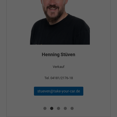
Henning Stüven
Verkauf
Tel. 04181/2176-18
stueven@take-your-car.de