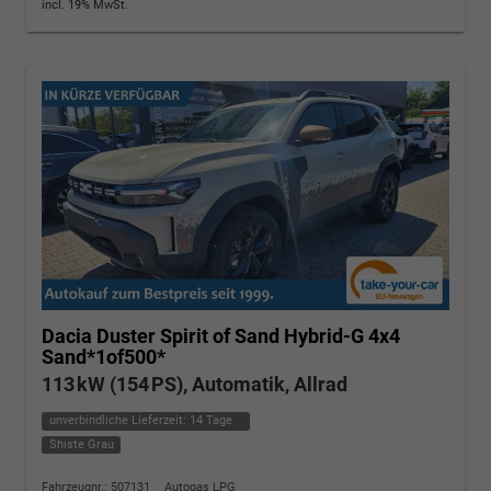
incl. 19% MwSt.
Dacia Duster
Spirit of Sand Hybrid-G 4x4
Sand*1of500*
113 kW (154 PS), Automatik, Allrad
unverbindliche Lieferzeit:
14 Tage
Shiste Grau
Fahrzeugnr.: 507131
Autogas LPG