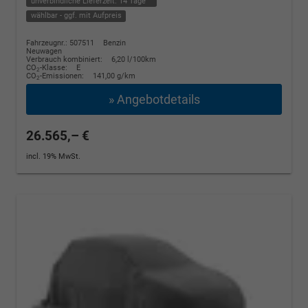
unverbindliche Lieferzeit:
14 Tage
wählbar - ggf. mit Aufpreis
Fahrzeugnr.: 507511
Benzin
Neuwagen
Verbrauch kombiniert:
6,20 l/100km
CO
-Klasse:
E
2
CO
-Emissionen:
141,00 g/km
2
» Angebotdetails
26.565,– €
incl. 19% MwSt.