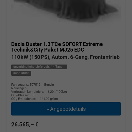
Dacia Duster
1.3 TCe SOFORT Extreme
Technik&City Paket MJ25 EDC
110 kW (150 PS), Autom. 6-Gang, Frontantrieb
unverbindliche Lieferzeit:
14 Tage
sand stone
Fahrzeugnr.: 507512
Benzin
Neuwagen
Verbrauch kombiniert:
6,20 l/100km
CO
-Klasse:
E
2
CO
-Emissionen:
141,00 g/km
2
» Angebotdetails
26.565,– €