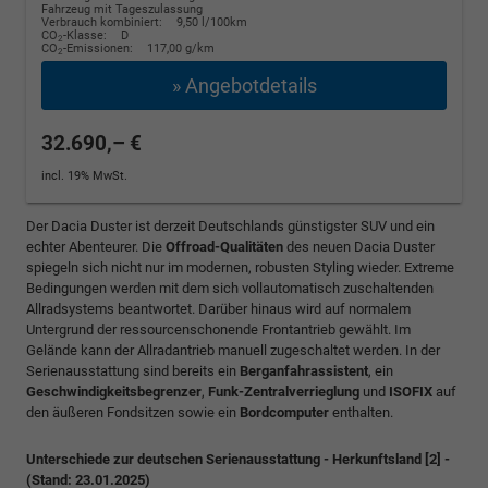
Fahrzeug mit Tageszulassung
Verbrauch kombiniert:
9,50 l/100km
CO
-Klasse:
D
2
CO
-Emissionen:
117,00 g/km
2
» Angebotdetails
32.690,– €
incl. 19% MwSt.
Der Dacia Duster ist derzeit Deutschlands günstigster SUV und ein
echter Abenteurer. Die
Offroad-Qualitäten
des neuen Dacia Duster
spiegeln sich nicht nur im modernen, robusten Styling wieder. Extreme
Bedingungen werden mit dem sich vollautomatisch zuschaltenden
Allradsystems beantwortet. Darüber hinaus wird auf normalem
Untergrund der ressourcenschonende Frontantrieb gewählt. Im
Gelände kann der Allradantrieb manuell zugeschaltet werden. In der
Serienausstattung sind bereits ein
Berganfahrassistent
, ein
Geschwindigkeitsbegrenzer
,
Funk-Zentralverrieglung
und
ISOFIX
auf
den äußeren Fondsitzen sowie ein
Bordcomputer
enthalten.
Unterschiede zur deutschen Serienausstattung - Herkunftsland [2] -
(Stand: 23.01.2025)