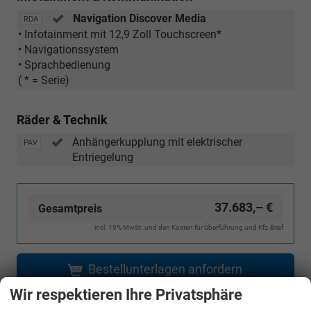
Navigation Discover Media
RDA
• Infotainment mit 12,9 Zoll Touchscreen*
• Navigationssystem
• Sprachbedienung
( * = Serie)
Räder & Technik
Anhängerkupplung mit elektrischer
PAV
Entriegelung
37.683,– €
Gesamtpreis
incl. 19% MwSt. und den Kosten für Überführung und Kfz-Brief
Bestellunterlagen anfordern
Wir respektieren Ihre Privatsphäre
Angebot anfordern