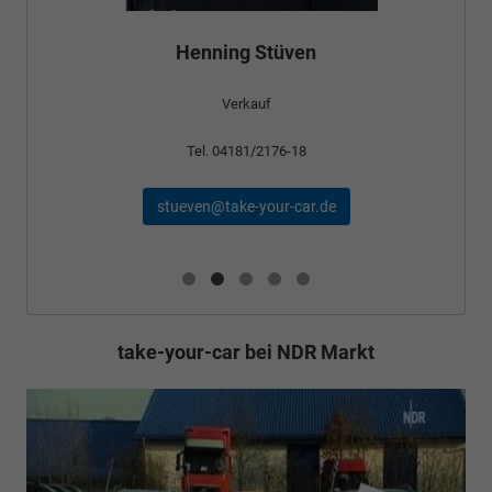
Henning Stüven
Verkauf
Tel. 04181/2176-18
stueven@take-your-car.de
take-your-car bei NDR Markt