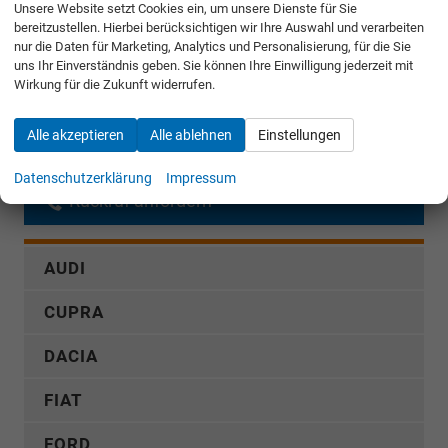
Unsere Website setzt Cookies ein, um unsere Dienste für Sie
bereitzustellen. Hierbei berücksichtigen wir Ihre Auswahl und verarbeiten
Merken
nur die Daten für Marketing, Analytics und Personalisierung, für die Sie
uns Ihr Einverständnis geben. Sie können Ihre Einwilligung jederzeit mit
Jetzt anrufen
Wirkung für die Zukunft widerrufen.
Alle akzeptieren
Alle ablehnen
Einstellungen
Fahrzeugnr.
Datenschutzerklärung
Impressum
Rückruf anfordern
AUDI
CUPRA
DACIA
FIAT
FORD