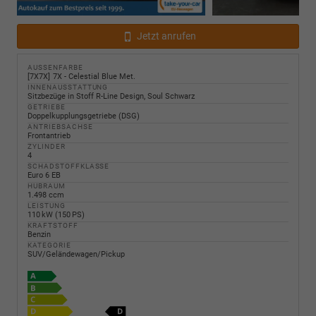
Jetzt anrufen
AUSSENFARBE
7X7X
7X - Celestial Blue Met.
INNENAUSSTATTUNG
Sitzbezüge in Stoff R-Line Design, Soul Schwarz
GETRIEBE
Doppelkupplungsgetriebe (DSG)
ANTRIEBSACHSE
Frontantrieb
ZYLINDER
4
SCHADSTOFFKLASSE
Euro 6 EB
HUBRAUM
1.498 ccm
LEISTUNG
110 kW (150 PS)
KRAFTSTOFF
Benzin
KATEGORIE
SUV/Geländewagen/Pickup