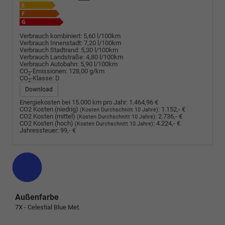
Verbrauch kombiniert:
5,60 l/100km
Verbrauch Innenstadt:
7,20 l/100km
Verbrauch Stadtrand:
5,30 l/100km
Verbrauch Landstraße:
4,80 l/100km
Verbrauch Autobahn:
5,90 l/100km
CO
-Emissionen:
128,00 g/km
2
CO
-Klasse:
D
2
Download
Energiekosten bei 15.000 km pro Jahr:
1.464,96 €
CO2 Kosten (niedrig)
:
1.152,- €
(Kosten Durchschnitt 10 Jahre)
CO2 Kosten (mittel)
:
2.736,- €
(Kosten Durchschnitt 10 Jahre)
CO2 Kosten (hoch)
:
4.224,- €
(Kosten Durchschnitt 10 Jahre)
Jahressteuer:
99,- €
Außenfarbe
7X - Celestial Blue Met.