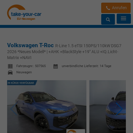
Anrufen
Volkswagen T-Roc
R-Line 1.5 eTSI 150PS/110kW DSG7
2026 *Neues Modell* | +AHK +BlackStyle +19" ALU +IQ.Licht-
Matrix +NAVI
Fahrzeugnr.:
507565
unverbindliche Lieferzeit:
14 Tage
Neuwagen